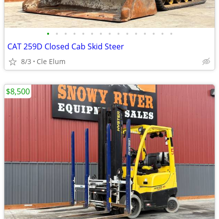
•
•
•
•
•
•
•
•
•
•
•
•
•
•
•
CAT 259D Closed Cab Skid Steer
8/3
Cle Elum
$8,500