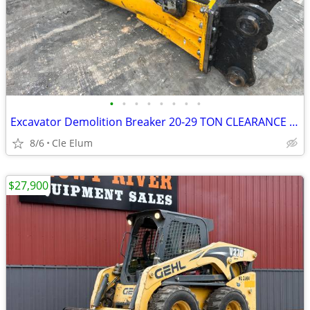
•
•
•
•
•
•
•
•
Excavator Demolition Breaker 20-29 TON CLEARANCE SALE FREE SHIPPING
8/6
Cle Elum
$27,900