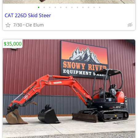
•
•
•
•
•
•
•
•
•
•
•
•
CAT 226D Skid Steer
7/30
Cle Elum
$35,000