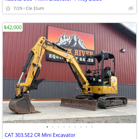
7/29
Cle Elum
$42,000
•
•
•
•
•
•
•
•
•
CAT 303.5E2 CR Mini Excavator