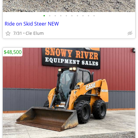
•
•
•
•
•
•
•
•
•
•
Ride on Skid Steer NEW
7/31
Cle Elum
$48,500