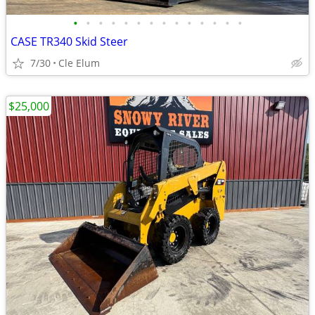
•
•
•
•
•
•
•
•
•
•
•
•
•
•
CASE TR340 Skid Steer
7/30
Cle Elum
$25,000