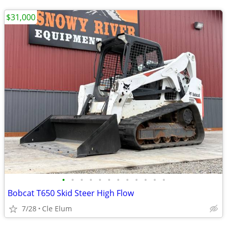
$31,000
•
•
•
•
•
•
•
•
•
•
•
•
Bobcat T650 Skid Steer High Flow
7/28
Cle Elum