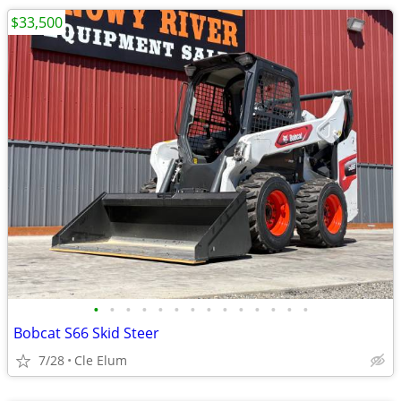
$33,500
•
•
•
•
•
•
•
•
•
•
•
•
•
•
Bobcat S66 Skid Steer
7/28
Cle Elum