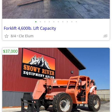
•
•
•
•
•
•
•
•
•
•
Forklift 4,600lb. Lift Capacity
8/4
Cle Elum
$37,000