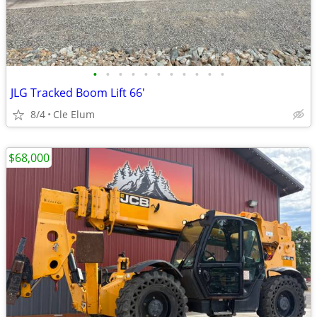
•
•
•
•
•
•
•
•
•
•
•
JLG Tracked Boom Lift 66'
8/4
Cle Elum
$68,000