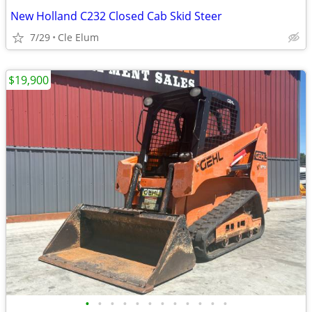
New Holland C232 Closed Cab Skid Steer
7/29
Cle Elum
$19,900
•
•
•
•
•
•
•
•
•
•
•
•