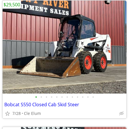
$29,500
•
•
•
•
•
•
•
•
•
•
•
•
Bobcat S550 Closed Cab Skid Steer
7/28
Cle Elum