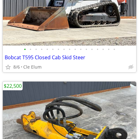
•
•
•
•
•
•
•
•
•
•
•
•
•
•
•
•
•
Bobcat T595 Closed Cab Skid Steer
8/6
Cle Elum
$22,500