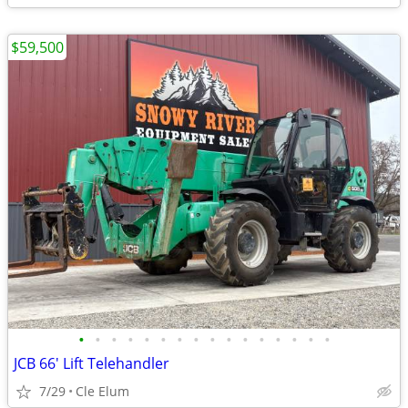
$59,500
•
•
•
•
•
•
•
•
•
•
•
•
•
•
•
•
JCB 66' Lift Telehandler
7/29
Cle Elum