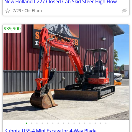
New Holland C227 Closed Cab Skid Steer High Flow
7/29
Cle Elum
$39,900
•
•
•
•
•
•
•
•
•
•
•
•
•
•
•
•
Kubota U55-4 Mini Excavator 4-Way Blade