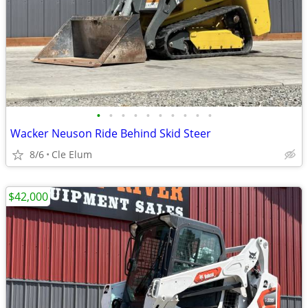
•
•
•
•
•
•
•
•
•
•
Wacker Neuson Ride Behind Skid Steer
8/6
Cle Elum
$42,000