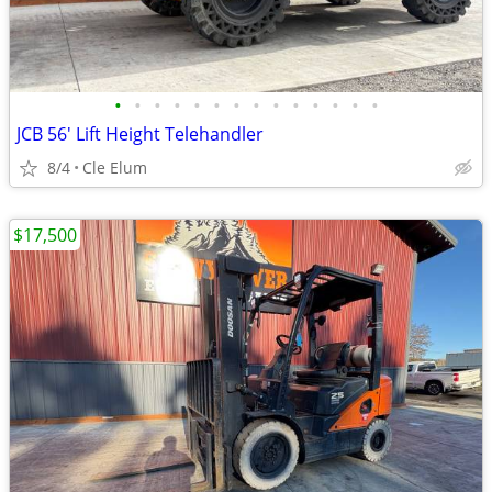
•
•
•
•
•
•
•
•
•
•
•
•
•
•
JCB 56' Lift Height Telehandler
8/4
Cle Elum
$17,500