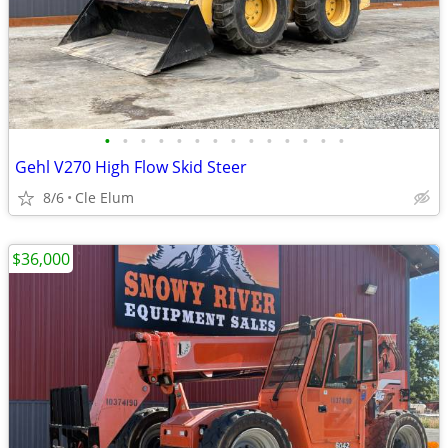
•
•
•
•
•
•
•
•
•
•
•
•
•
•
Gehl V270 High Flow Skid Steer
8/6
Cle Elum
$36,000