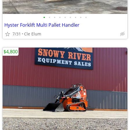
•
•
•
•
•
•
•
•
•
Hyster Forklift Multi Pallet Handler
7/31
Cle Elum
$4,800