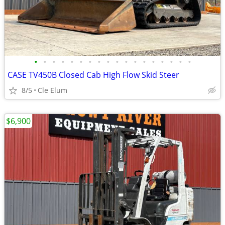
•
•
•
•
•
•
•
•
•
•
•
•
•
•
•
•
•
•
CASE TV450B Closed Cab High Flow Skid Steer
8/5
Cle Elum
$6,900