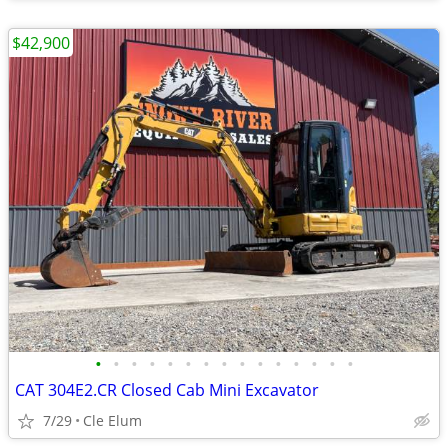
$42,900
•
•
•
•
•
•
•
•
•
•
•
•
•
•
•
CAT 304E2.CR Closed Cab Mini Excavator
7/29
Cle Elum