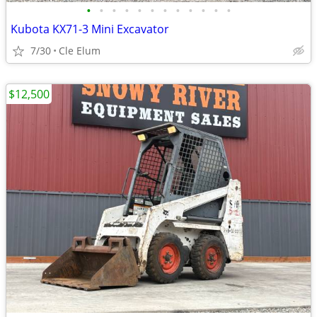
•
•
•
•
•
•
•
•
•
•
•
•
Kubota KX71-3 Mini Excavator
7/30
Cle Elum
$12,500