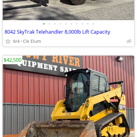
•
•
•
•
•
•
•
•
•
•
8042 SkyTrak Telehandler 8,000lb Lift Capacity
8/4
Cle Elum
$42,500