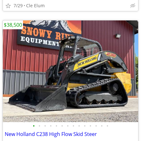
7/29
Cle Elum
$38,500
•
•
•
•
•
•
•
•
•
•
•
•
•
•
New Holland C238 High Flow Skid Steer