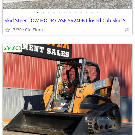
•
•
•
•
•
•
•
•
•
•
•
•
Skid Steer LOW HOUR CASE SR240B Closed Cab Skid Steer
7/30
Cle Elum
$34,000