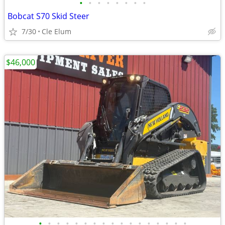
•
•
•
•
•
•
•
•
Bobcat S70 Skid Steer
7/30
Cle Elum
$46,000
•
•
•
•
•
•
•
•
•
•
•
•
•
•
•
•
•