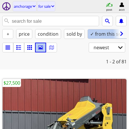
anchorage
for sale
post
acct
+
price
condition
sold by
✓ from this seller
newest
1 - 2
of 81
$27,500