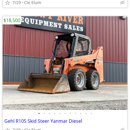
7/29
Cle Elum
$18,500
•
•
•
•
•
•
•
•
•
•
•
Gehl R105 Skid Steer Yanmar Diesel
7/29
Cle Elum