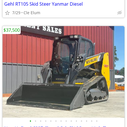
Gehl RT105 Skid Steer Yanmar Diesel
7/29
Cle Elum
$37,500
•
•
•
•
•
•
•
•
•
•
•
•
•
•