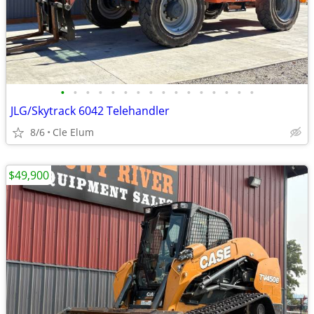
•
•
•
•
•
•
•
•
•
•
•
•
•
•
•
•
JLG/Skytrack 6042 Telehandler
8/6
Cle Elum
$49,900