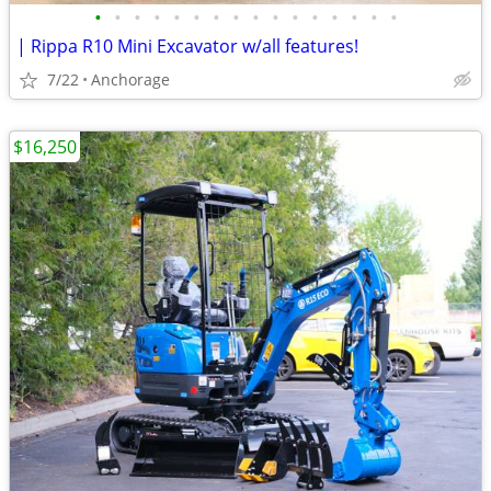
•
•
•
•
•
•
•
•
•
•
•
•
•
•
•
•
| Rippa R10 Mini Excavator w/all features!
7/22
Anchorage
$16,250