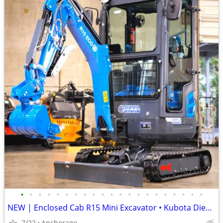
•
•
•
•
•
•
•
•
•
•
•
•
•
•
•
•
•
•
•
•
•
NEW | Enclosed Cab R15 Mini Excavator • Kubota Diesel • Ready to Work
7/22
Anchorage