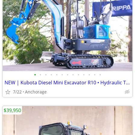
•
•
•
•
•
•
•
•
•
•
•
•
•
NEW | Kubota Diesel Mini Excavator R10 • Hydraulic Thumb + Swing Boom
7/22
Anchorage
$39,950