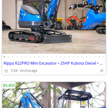
•
•
•
•
•
•
•
•
•
•
•
•
•
•
•
•
•
•
•
•
•
•
•
•
Rippa R22PRO Mini Excavator • 25HP Kubota Diesel • Enclosed Cab • Comp
7/28
Anchorage
$9,400