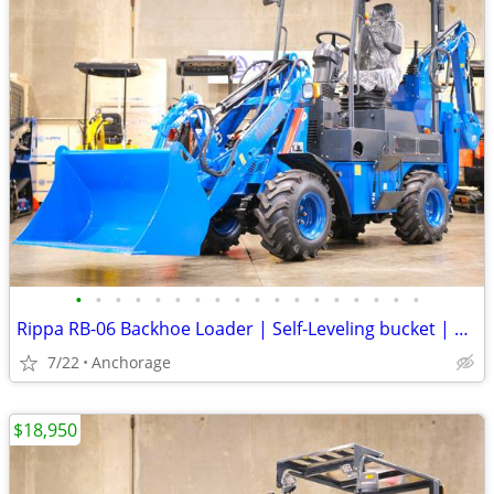
•
•
•
•
•
•
•
•
•
•
•
•
•
•
•
•
•
•
Rippa RB-06 Backhoe Loader | Self-Leveling bucket | Kubota D1105
7/22
Anchorage
$18,950