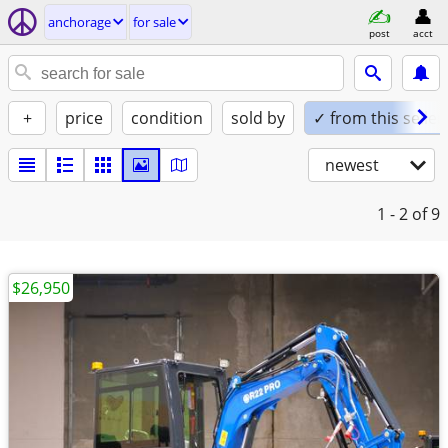
anchorage
for sale
post
acct
+
price
condition
sold by
✓ from this seller
newest
1 - 2
of 9
$26,950