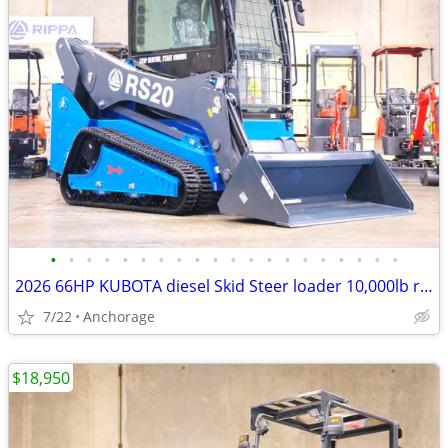
•
•
•
•
•
•
•
•
•
•
•
•
•
•
•
•
•
•
•
•
2026 66HP KUBOTA diesel Skid Steer loader 10,000lb rippa rs20
7/22
Anchorage
$18,950