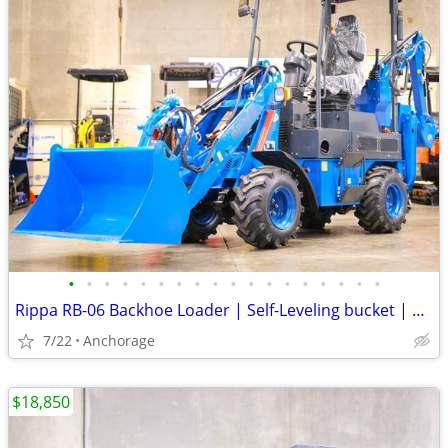
•
•
•
•
•
•
•
•
•
•
•
•
•
•
•
•
•
•
Rippa RB-06 Backhoe Loader | Self-Leveling bucket | Kubota D1105
7/22
Anchorage
$18,850