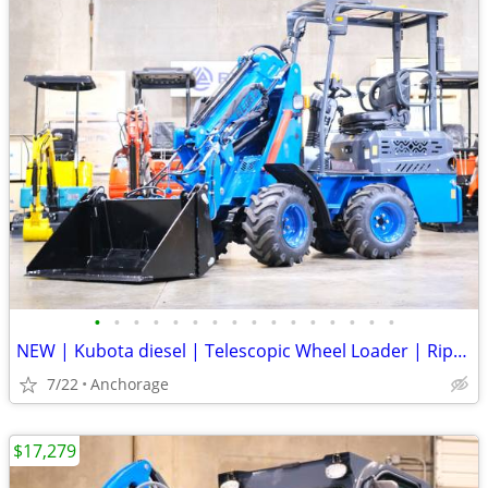
•
•
•
•
•
•
•
•
•
•
•
•
•
•
•
•
NEW | Kubota diesel | Telescopic Wheel Loader | Rippa RL-06 | 4-in-1
7/22
Anchorage
$17,279