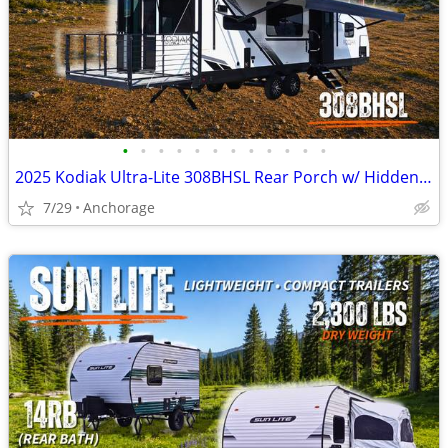
•
•
•
•
•
•
•
•
•
•
•
•
2025 Kodiak Ultra-Lite 308BHSL Rear Porch w/ Hidden Bunkroom
7/29
Anchorage