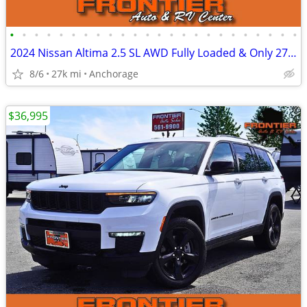
•
•
•
•
•
•
•
•
•
•
•
•
•
•
•
•
•
•
•
•
•
•
•
•
2024 Nissan Altima 2.5 SL AWD Fully Loaded & Only 27k Miles
8/6
27k mi
Anchorage
$36,995