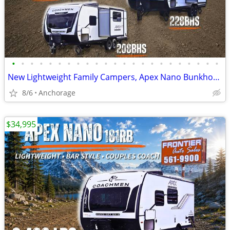
•
•
•
•
•
•
•
•
•
•
•
•
•
•
•
•
•
•
•
•
•
•
•
New Lightweight Family Campers, Apex Nano Bunkhouse Trailers
8/6
Anchorage
$34,995