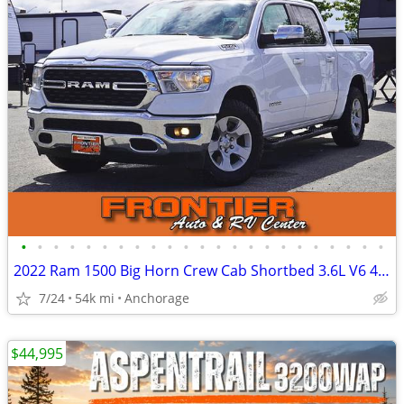
•
•
•
•
•
•
•
•
•
•
•
•
•
•
•
•
•
•
•
•
•
•
•
2022 Ram 1500 Big Horn Crew Cab Shortbed 3.6L V6 4X4
7/24
54k mi
Anchorage
$44,995