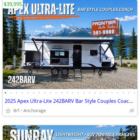
$39,995
•
•
•
•
•
•
•
•
•
•
•
•
•
•
•
•
•
•
•
•
•
•
•
•
2025 Apex Ultra-Lite 242BARV Bar Style Couples Coach Travel Trailer
8/1
Anchorage