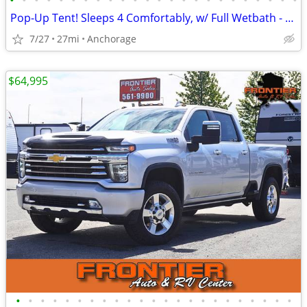
•
•
•
•
•
•
•
•
•
•
•
•
•
•
•
•
•
•
•
•
•
•
•
•
Pop-Up Tent! Sleeps 4 Comfortably, w/ Full Wetbath - 2026 Pixel 2.0M
7/27
27mi
Anchorage
$64,995
•
•
•
•
•
•
•
•
•
•
•
•
•
•
•
•
•
•
•
•
•
•
•