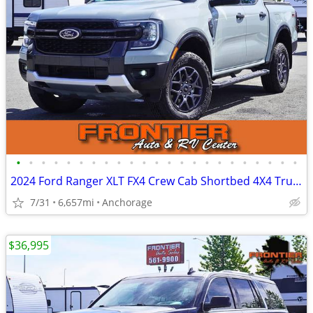
•
•
•
•
•
•
•
•
•
•
•
•
•
•
•
•
•
•
•
•
•
•
•
2024 Ford Ranger XLT FX4 Crew Cab Shortbed 4X4 Truck ONLY 6K MILES
7/31
6,657mi
Anchorage
$36,995