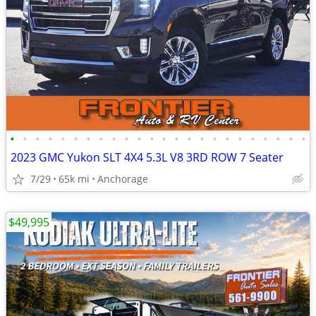
•
•
•
•
•
•
•
•
•
•
•
•
•
•
•
•
•
•
•
•
•
•
•
•
2023 GMC Yukon SLT 4X4 5.3L V8 3RD ROW 7 Seater
7/29
65k mi
Anchorage
$49,995