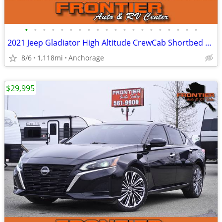
•
•
•
•
•
•
•
•
•
•
•
•
•
•
•
•
•
•
•
•
2021 Jeep Gladiator High Altitude CrewCab Shortbed w/ Topper 4X4 1k MI
8/6
1,118mi
Anchorage
$29,995