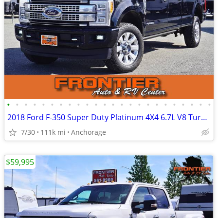
•
•
•
•
•
•
•
•
•
•
•
•
•
•
•
•
•
•
•
•
•
•
•
•
2018 Ford F-350 Super Duty Platinum 4X4 6.7L V8 Turbo Diesel Longbed
7/30
111k mi
Anchorage
$59,995