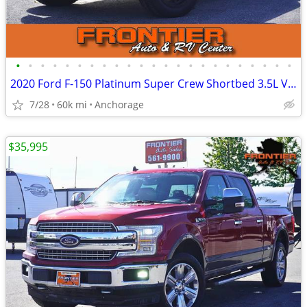
•
•
•
•
•
•
•
•
•
•
•
•
•
•
•
•
•
•
•
•
•
•
•
2020 Ford F-150 Platinum Super Crew Shortbed 3.5L V6 Ecoboost 4WD
7/28
60k mi
Anchorage
$35,995