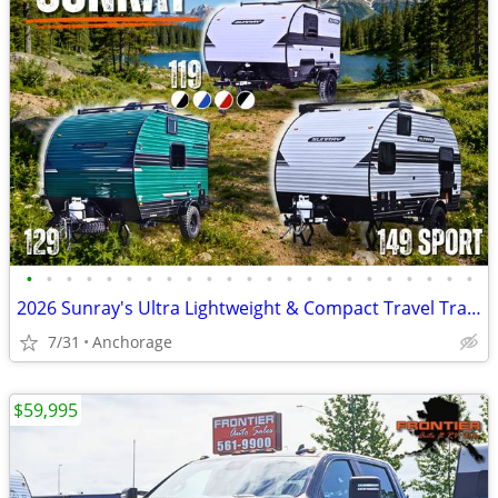
•
•
•
•
•
•
•
•
•
•
•
•
•
•
•
•
•
•
•
•
•
•
•
2026 Sunray's Ultra Lightweight & Compact Travel Trailers
7/31
Anchorage
$59,995