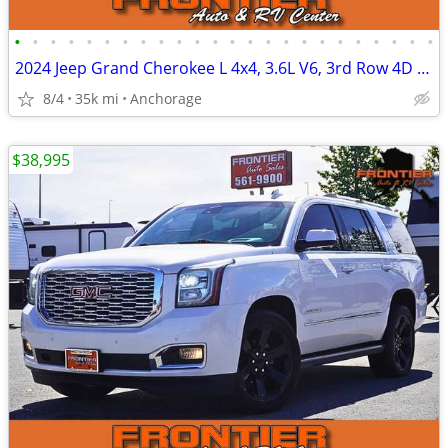
•
•
•
•
•
•
•
•
•
•
•
•
•
•
•
•
•
•
•
•
•
•
•
•
2024 Jeep Grand Cherokee L 4x4, 3.6L V6, 3rd Row 4D SUV, Low Miles
8/4
35k mi
Anchorage
$38,995