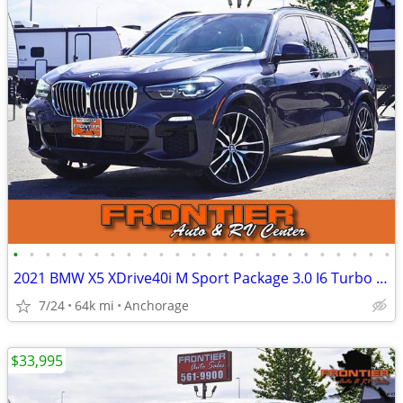
•
•
•
•
•
•
•
•
•
•
•
•
•
•
•
•
•
•
•
•
•
•
•
•
2021 BMW X5 XDrive40i M Sport Package 3.0 I6 Turbo AWD 4D SUV
7/24
64k mi
Anchorage
$33,995