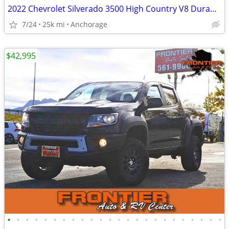
2022 Chevrolet Silverado 3500 High Country V8 Duramax Diesel 4X4 Chevy
7/24
25k mi
Anchorage
$42,995
•
•
•
•
•
•
•
•
•
•
•
•
•
•
•
•
•
•
•
•
•
•
•
•