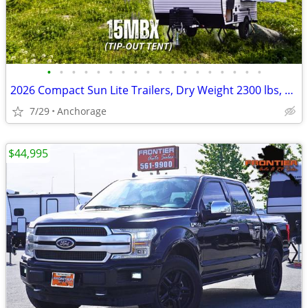
•
•
•
•
•
•
•
•
•
•
•
•
•
•
•
•
•
•
2026 Compact Sun Lite Trailers, Dry Weight 2300 lbs, SUV Towable
7/29
Anchorage
$44,995