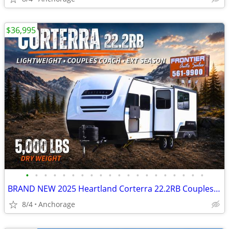
$36,995
•
•
•
•
•
•
•
•
•
•
•
•
•
•
•
•
•
•
•
•
BRAND NEW 2025 Heartland Corterra 22.2RB Couples Coach Travel Trailer
8/4
Anchorage