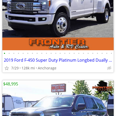
•
•
•
•
•
•
•
•
•
•
•
•
•
•
•
•
•
•
•
•
•
•
•
•
2019 Ford F-450 Super Duty Platinum Longbed Dually 4X4 Diesel
7/29
128k mi
Anchorage
$48,995