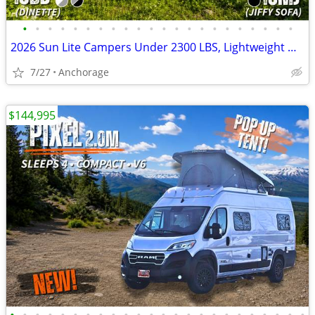
•
•
•
•
•
•
•
•
•
•
•
•
•
•
•
•
•
•
•
•
•
•
2026 Sun Lite Campers Under 2300 LBS, Lightweight W/ Solar ☀️
7/27
Anchorage
$144,995