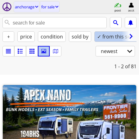
anchorage
for sale
post
acct
+
price
condition
sold by
✓ from this seller
newest
1 - 2
of 81