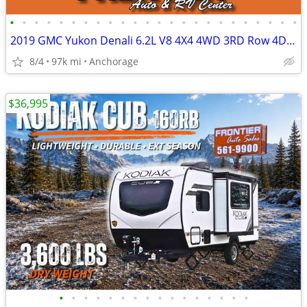
•
•
•
•
•
•
•
•
•
•
•
•
•
•
•
•
•
•
•
•
•
•
•
•
2019 GMC Yukon Denali 6.2L V8 4X4 4WD 3RD Row 4D SUV
8/4
97k mi
Anchorage
$36,995
•
•
•
•
•
•
•
•
•
•
•
•
•
•
•
•