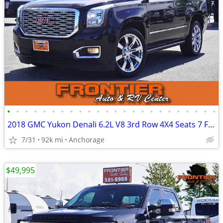
•
•
•
•
•
•
•
•
•
•
•
•
•
•
•
•
•
•
•
•
•
•
•
•
2018 GMC Yukon Denali 6.2L V8 3rd Row 4X4 Seats 7 Full Size SUV
7/31
92k mi
Anchorage
$49,995