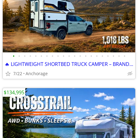
•
•
•
•
•
•
•
•
•
•
•
•
•
•
•
•
•
•
•
•
•
🔥 LIGHTWEIGHT SHORTBED TRUCK CAMPER – BRAND NEW 2026 SUNTREK 550
7/22
Anchorage
$134,995