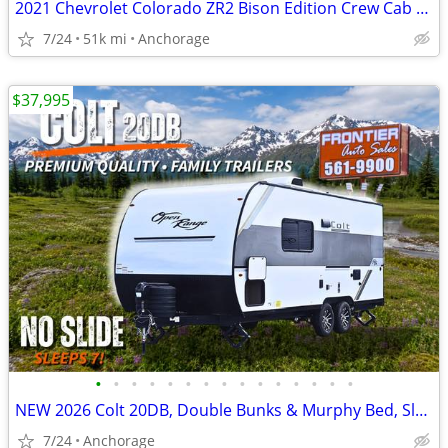
2021 Chevrolet Colorado ZR2 Bison Edition Crew Cab 5Ft Bed 4X4 V6
7/24
51k mi
Anchorage
$37,995
•
•
•
•
•
•
•
•
•
•
•
•
•
•
•
NEW 2026 Colt 20DB, Double Bunks & Murphy Bed, Sleeps 7
7/24
Anchorage