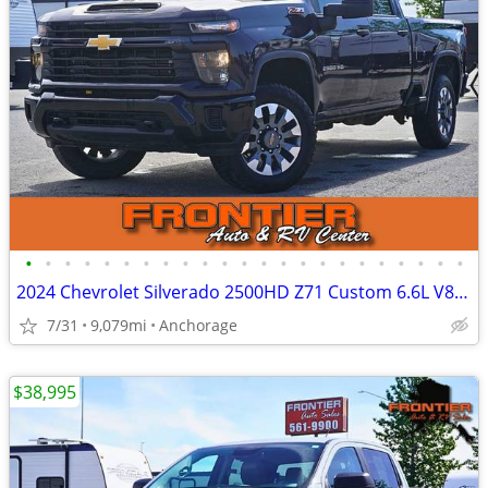
•
•
•
•
•
•
•
•
•
•
•
•
•
•
•
•
•
•
•
•
•
•
•
2024 Chevrolet Silverado 2500HD Z71 Custom 6.6L V8 Duramax 4X4 Diesel
7/31
9,079mi
Anchorage
$38,995