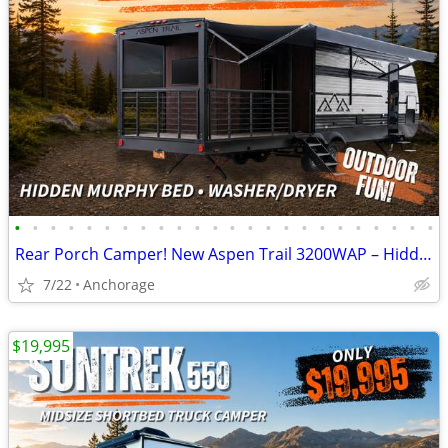
•
•
•
•
•
•
•
•
•
•
•
•
•
•
•
•
•
•
•
•
•
•
•
•
Rear Porch Camper! New Aspen Trail 3200WAP – Hidden Murphy Bed & W/D
7/22
Anchorage
$19,995