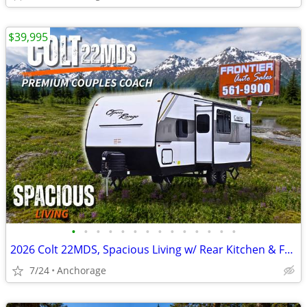
$39,995
•
•
•
•
•
•
•
•
•
•
•
•
•
•
2026 Colt 22MDS, Spacious Living w/ Rear Kitchen & Full Bath
7/24
Anchorage