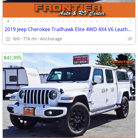
•
•
•
•
•
•
•
•
•
•
•
•
•
•
•
•
•
•
•
•
•
•
•
2019 Jeep Cherokee Trailhawk Elite 4WD 4X4 V6 Leather 4D SUV
8/6
71k mi
Anchorage
$41,995