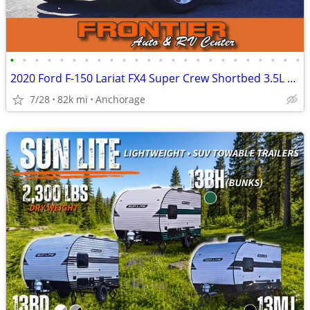
•
•
•
•
•
•
•
•
•
•
•
•
•
•
•
•
•
•
•
•
•
•
•
•
2020 Ford F-150 Lariat FX4 Super Crew Shortbed 3.5L V6 Ecboost 4WD
7/28
82k mi
Anchorage