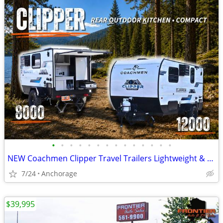
•
•
•
•
•
•
•
•
•
•
•
•
•
•
NEW Coachmen Clipper Travel Trailers Lightweight & SUV Towable
7/24
Anchorage
$39,995