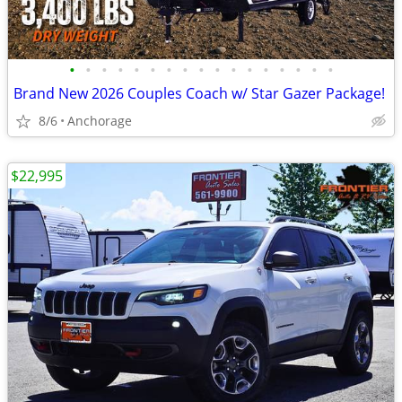
•
•
•
•
•
•
•
•
•
•
•
•
•
•
•
•
•
Brand New 2026 Couples Coach w/ Star Gazer Package!
8/6
Anchorage
$22,995