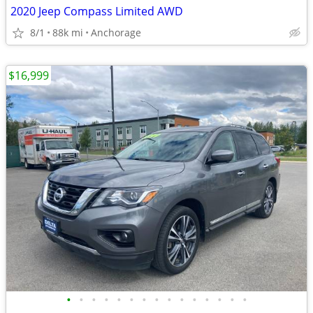
2020 Jeep Compass Limited AWD
8/1
88k mi
Anchorage
$16,999
•
•
•
•
•
•
•
•
•
•
•
•
•
•
•