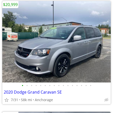
$20,999
•
•
•
•
•
•
•
•
•
•
•
•
•
•
•
•
2020 Dodge Grand Caravan SE
7/31
58k mi
Anchorage