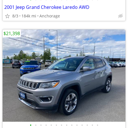
2001 Jeep Grand Cherokee Laredo AWD
8/3
184k mi
Anchorage
$21,398
•
•
•
•
•
•
•
•
•
•
•
•
•
•