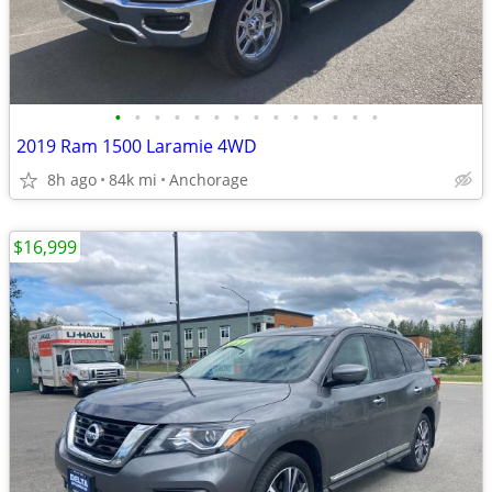
•
•
•
•
•
•
•
•
•
•
•
•
•
•
2019 Ram 1500 Laramie 4WD
8h ago
84k mi
Anchorage
$16,999