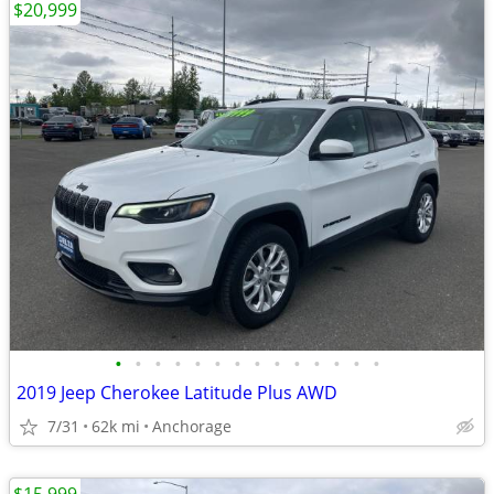
$20,999
•
•
•
•
•
•
•
•
•
•
•
•
•
•
2019 Jeep Cherokee Latitude Plus AWD
7/31
62k mi
Anchorage