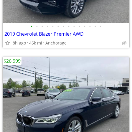
•
•
•
•
•
•
•
•
•
•
•
•
•
•
2019 Chevrolet Blazer Premier AWD
8h ago
45k mi
Anchorage
$26,999