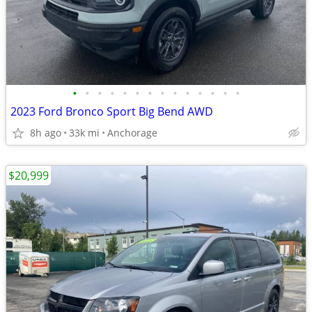
•
•
•
•
•
•
•
•
•
•
•
•
•
•
2023 Ford Bronco Sport Big Bend AWD
8h ago
33k mi
Anchorage
$20,999