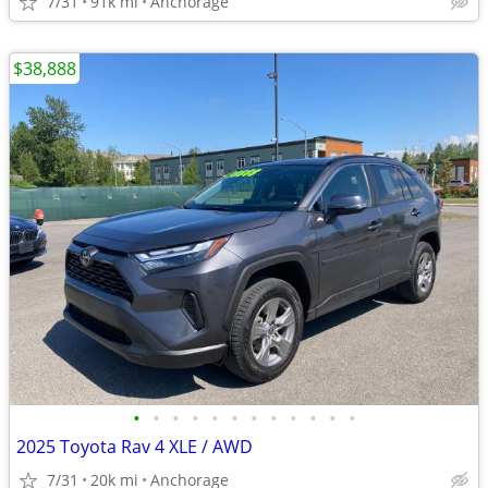
7/31
91k mi
Anchorage
$38,888
•
•
•
•
•
•
•
•
•
•
•
•
2025 Toyota Rav 4 XLE / AWD
7/31
20k mi
Anchorage