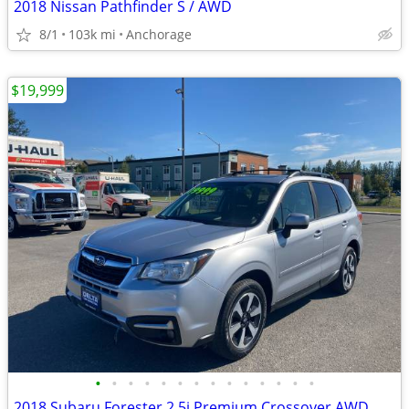
2018 Nissan Pathfinder S / AWD
8/1
103k mi
Anchorage
$19,999
•
•
•
•
•
•
•
•
•
•
•
•
•
•
2018 Subaru Forester 2.5i Premium Crossover AWD