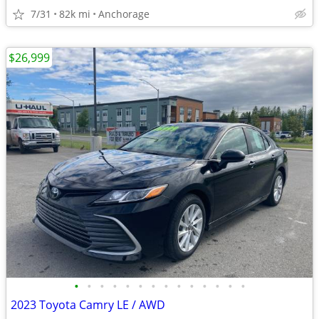
7/31
82k mi
Anchorage
$26,999
•
•
•
•
•
•
•
•
•
•
•
•
•
•
2023 Toyota Camry LE / AWD