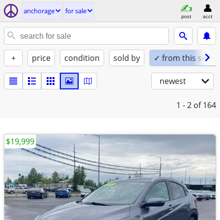
anchorage
for sale
post
acct
+
price
condition
sold by
✓ from this seller
newest
1 - 2
of 164
$19,999