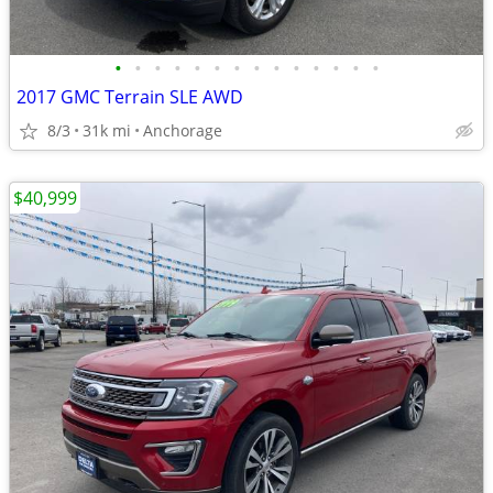
•
•
•
•
•
•
•
•
•
•
•
•
•
•
2017 GMC Terrain SLE AWD
8/3
31k mi
Anchorage
$40,999