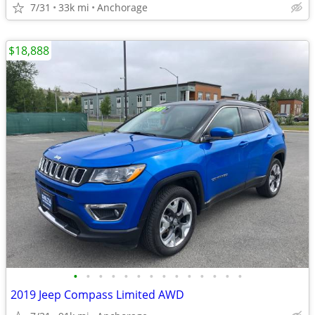
7/31
33k mi
Anchorage
$18,888
•
•
•
•
•
•
•
•
•
•
•
•
•
•
2019 Jeep Compass Limited AWD