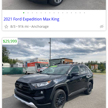
•
•
•
•
•
•
•
•
•
•
•
•
•
•
•
2021 Ford Expedition Max King
8/3
91k mi
Anchorage
$29,999