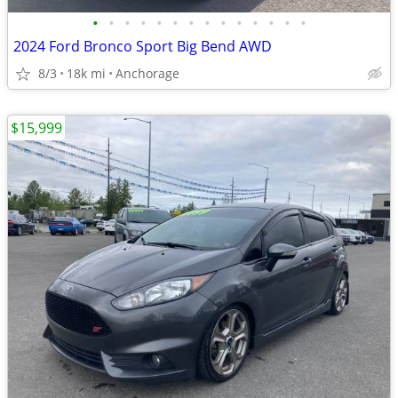
•
•
•
•
•
•
•
•
•
•
•
•
•
•
2024 Ford Bronco Sport Big Bend AWD
8/3
18k mi
Anchorage
$15,999