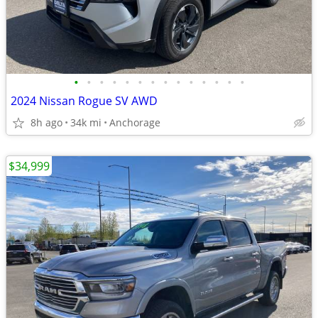
•
•
•
•
•
•
•
•
•
•
•
•
•
•
2024 Nissan Rogue SV AWD
8h ago
34k mi
Anchorage
$34,999