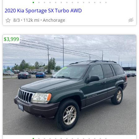
•
•
•
•
•
•
•
•
•
•
•
•
•
•
2020 Kia Sportage SX Turbo AWD
8/3
112k mi
Anchorage
$3,999
•
•
•
•
•
•
•
•
•
•
•
•
•
•