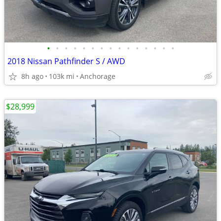
•
•
•
•
•
•
•
•
•
•
•
•
•
•
•
2018 Nissan Pathfinder S / AWD
8h ago
103k mi
Anchorage
$28,999