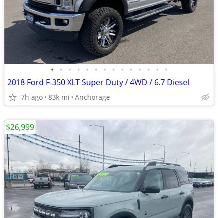
•
•
•
•
•
•
•
•
•
•
•
•
•
•
2018 Ford F-350 XLT Super Duty / 4WD / 6.7 Diesel
7h ago
83k mi
Anchorage
$26,999