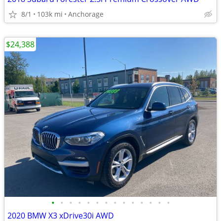
8/1
103k mi
Anchorage
$24,388
•
•
•
•
•
•
•
•
•
•
•
•
•
•
2020 BMW X3 xDrive30i AWD