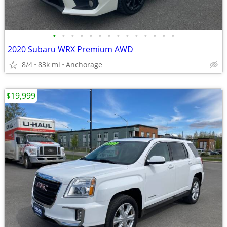
•
•
•
•
•
•
•
•
•
•
•
•
•
•
2020 Subaru WRX Premium AWD
8/4
83k mi
Anchorage
$19,999