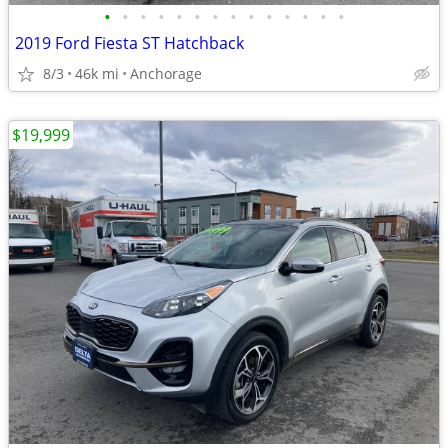
•
•
•
•
•
•
•
•
•
•
•
•
•
•
2019 Ford Fiesta ST Hatchback
8/3
46k mi
Anchorage
$19,999