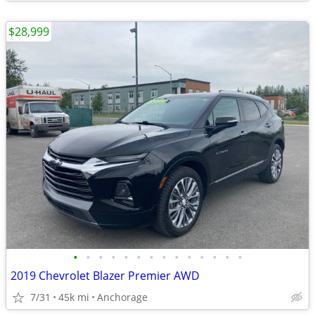
$28,999
•
•
•
•
•
•
•
•
•
•
•
•
•
•
2019 Chevrolet Blazer Premier AWD
7/31
45k mi
Anchorage