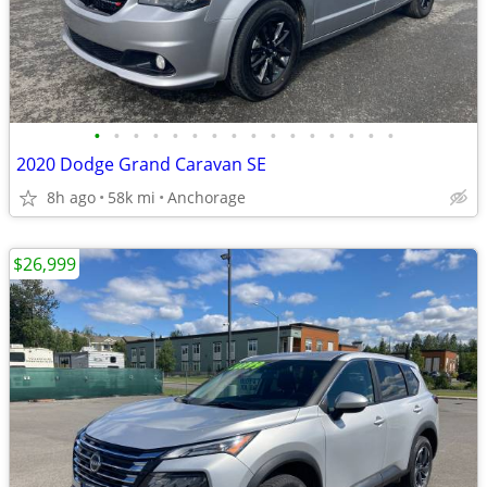
•
•
•
•
•
•
•
•
•
•
•
•
•
•
•
•
2020 Dodge Grand Caravan SE
8h ago
58k mi
Anchorage
$26,999