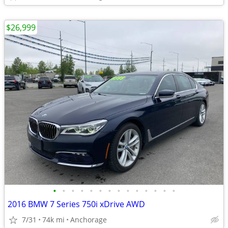
$26,999
•
•
•
•
•
•
•
•
•
•
•
•
•
•
2016 BMW 7 Series 750i xDrive AWD
7/31
74k mi
Anchorage