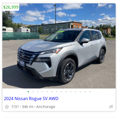
$26,999
•
•
•
•
•
•
•
•
•
•
•
•
•
•
2024 Nissan Rogue SV AWD
7/31
34k mi
Anchorage