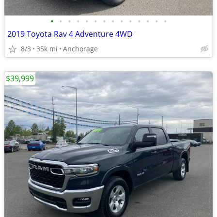
•
•
•
•
•
•
•
•
•
•
•
•
•
•
2019 Toyota Rav 4 Adventure 4WD
8/3
35k mi
Anchorage
$39,999