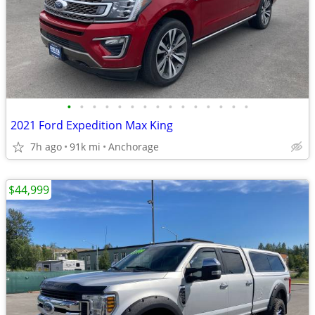
•
•
•
•
•
•
•
•
•
•
•
•
•
•
•
2021 Ford Expedition Max King
7h ago
91k mi
Anchorage
$44,999