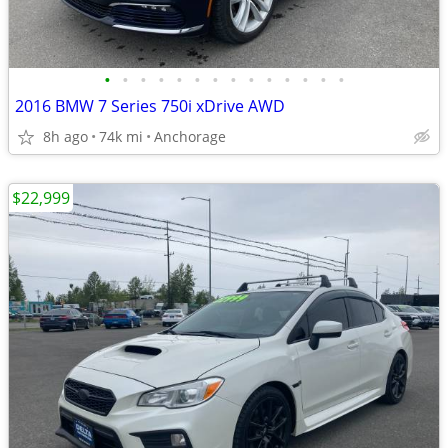
•
•
•
•
•
•
•
•
•
•
•
•
•
•
2016 BMW 7 Series 750i xDrive AWD
8h ago
74k mi
Anchorage
$22,999