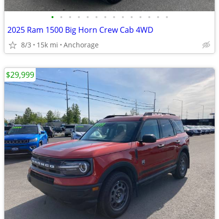
•
•
•
•
•
•
•
•
•
•
•
•
•
•
2025 Ram 1500 Big Horn Crew Cab 4WD
8/3
15k mi
Anchorage
$29,999