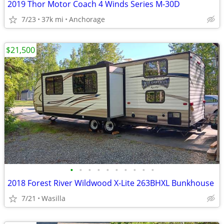
2019 Thor Motor Coach 4 Winds Series M-30D
7/23
37k mi
Anchorage
$21,500
•
•
•
•
•
•
•
•
•
•
2018 Forest River Wildwood X-Lite 263BHXL Bunkhouse
7/21
Wasilla