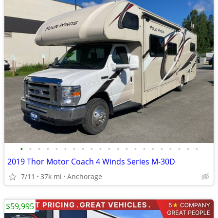
•
•
•
•
•
•
•
•
•
•
•
•
•
•
•
•
•
•
•
•
•
2019 Thor Motor Coach 4 Winds Series M-30D
7/11
37k mi
Anchorage
$59,995