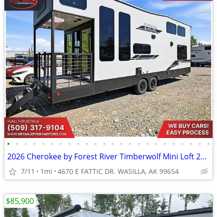
•
•
•
•
•
•
•
•
•
•
•
•
•
•
•
•
•
•
•
•
•
•
•
•
2026 Cherokee by Forest River Timberwolf Mini Loft 20OGBL - $917/mo
7/11
1mi
4670 E FATTIC DR. WASILLA, AK 99654
$85,900