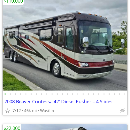
$110,000
•
•
•
•
•
•
•
•
•
•
•
•
•
•
•
•
•
•
•
•
•
•
•
•
2008 Beaver Contessa 42' Diesel Pusher – 4 Slides
7/12
46k mi
Wasilla
$22,000