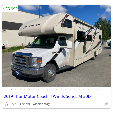
$53,999
•
•
•
•
•
•
•
•
•
•
•
•
•
•
•
•
•
•
•
•
•
2019 Thor Motor Coach 4 Winds Series M-30D
7/7
37k mi
Anchorage