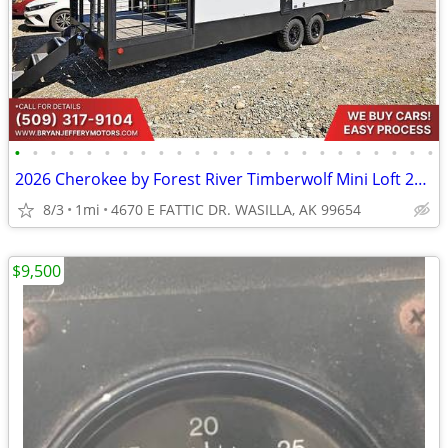
•
•
•
•
•
•
•
•
•
•
•
•
•
•
•
•
•
•
•
•
•
•
•
•
2026 Cherokee by Forest River Timberwolf Mini Loft 20OGBL - $786/mo
8/3
1mi
4670 E FATTIC DR. WASILLA, AK 99654
$9,500