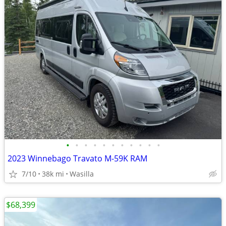
•
•
•
•
•
•
•
•
•
•
•
2023 Winnebago Travato M-59K RAM
7/10
38k mi
Wasilla
$68,399