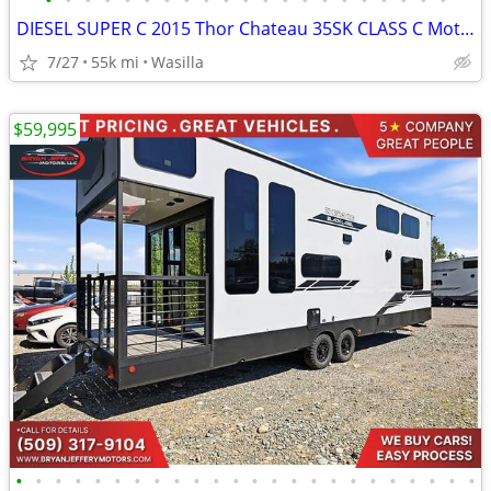
•
•
•
•
•
•
•
•
•
•
•
•
•
•
•
•
•
•
•
•
•
DIESEL SUPER C 2015 Thor Chateau 35SK CLASS C Motorhome
7/27
55k mi
Wasilla
$59,995
•
•
•
•
•
•
•
•
•
•
•
•
•
•
•
•
•
•
•
•
•
•
•
•