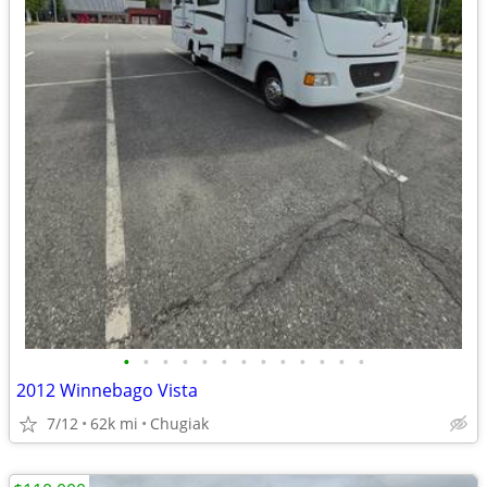
•
•
•
•
•
•
•
•
•
•
•
•
•
2012 Winnebago Vista
7/12
62k mi
Chugiak