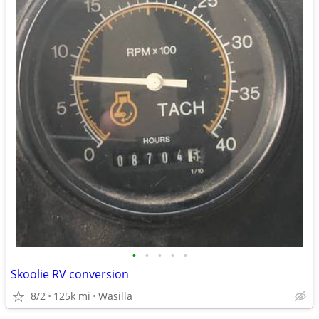
•
•
•
•
•
Skoolie RV conversion
8/2
125k mi
Wasilla