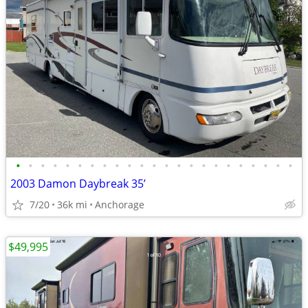
•
•
•
•
•
•
•
•
•
•
•
•
•
•
•
•
•
•
•
•
•
•
•
2003 Damon Daybreak 35’
7/20
36k mi
Anchorage
$49,995