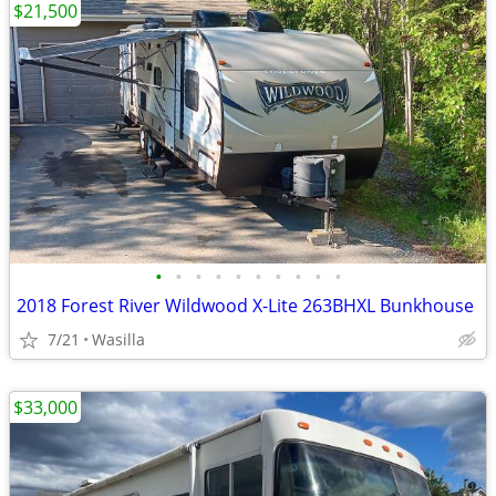
$21,500
•
•
•
•
•
•
•
•
•
•
2018 Forest River Wildwood X-Lite 263BHXL Bunkhouse
7/21
Wasilla
$33,000