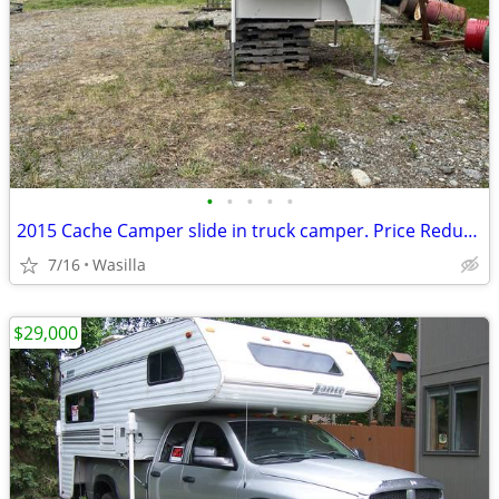
•
•
•
•
•
2015 Cache Camper slide in truck camper. Price Reduced
7/16
Wasilla
$29,000