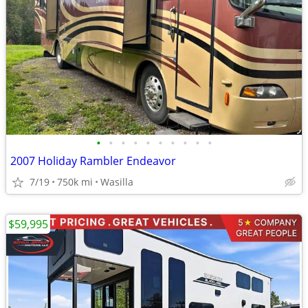
•
•
•
•
•
•
•
•
•
•
2007 Holiday Rambler Endeavor
7/19
750k mi
Wasilla
$59,995