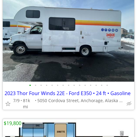
•
•
•
•
•
•
•
•
•
•
•
•
•
•
•
2023 Thor Four Winds 22E - Ford E350 • 24 ft • Gasoline
7/9
81k
5050 Cordova Street, Anchorage, Alaska 99503, USA
mi
$19,800