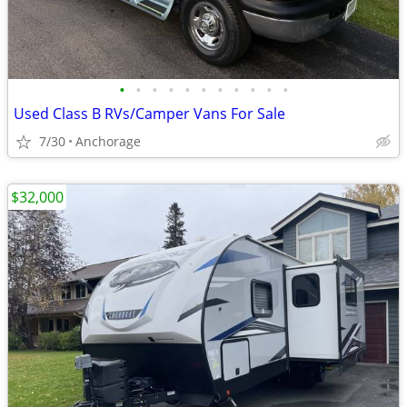
•
•
•
•
•
•
•
•
•
•
•
Used Class B RVs/Camper Vans For Sale
7/30
Anchorage
$32,000