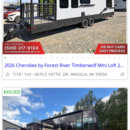
•
•
•
•
•
•
•
•
•
•
•
•
•
•
•
•
•
•
•
•
•
•
•
•
2026 Cherokee by Forest River Timberwolf Mini Loft 20OGBL - $917/mo
7/18
1mi
4670 E FATTIC DR. WASILLA, AK 99654
$49,000