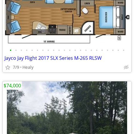
•
•
•
•
•
•
•
•
•
•
•
•
•
•
•
•
•
•
•
•
•
•
Jayco Jay Flight 2017 SLX Series M-265 RLSW
7/9
Healy
$74,000