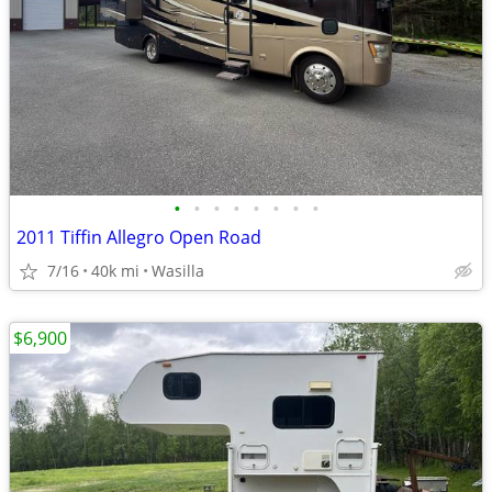
•
•
•
•
•
•
•
•
2011 Tiffin Allegro Open Road
7/16
40k mi
Wasilla
$6,900