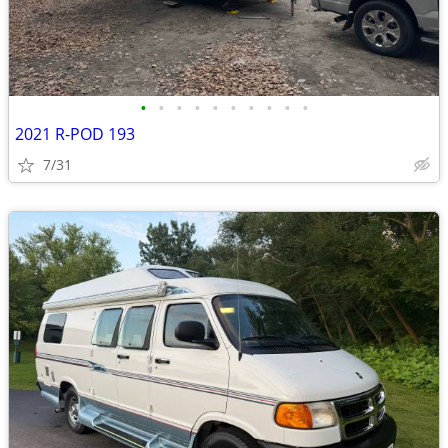
•
•
•
•
•
•
•
•
•
•
2021 R-POD 193
7/31