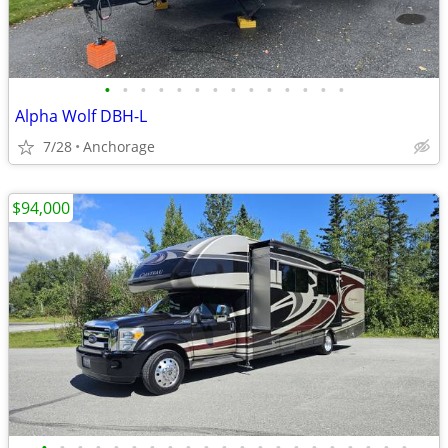
•
•
•
•
•
•
•
•
•
•
•
•
•
•
Alpha Wolf DBH-L
7/28
Anchorage
$94,000