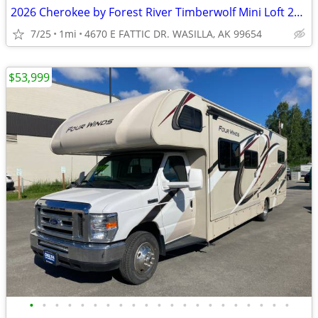
2026 Cherokee by Forest River Timberwolf Mini Loft 20OGBL - $786/mo
7/25
1mi
4670 E FATTIC DR. WASILLA, AK 99654
$53,999
•
•
•
•
•
•
•
•
•
•
•
•
•
•
•
•
•
•
•
•
•