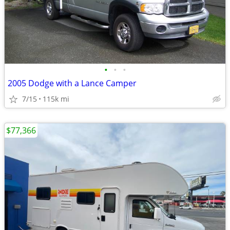
•
•
•
2005 Dodge with a Lance Camper
7/15
115k mi
$77,366