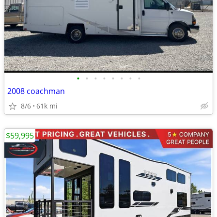
•
•
•
•
•
•
•
•
2008 coachman
8/6
61k mi
$59,995