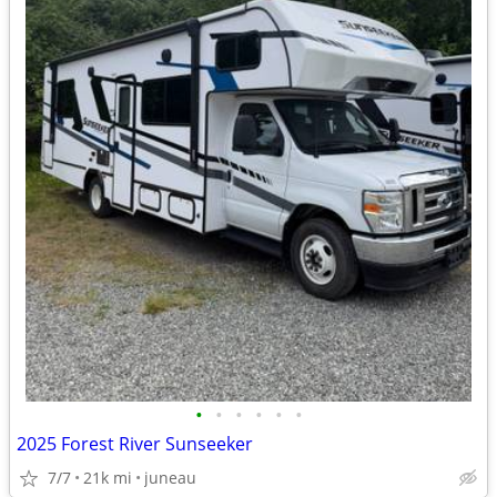
•
•
•
•
•
•
2025 Forest River Sunseeker
7/7
21k mi
juneau