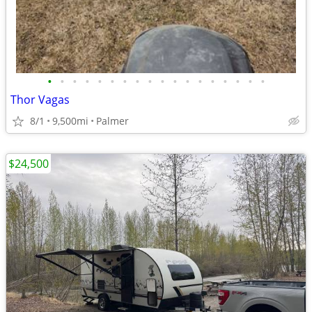
•
•
•
•
•
•
•
•
•
•
•
•
•
•
•
•
•
•
Thor Vagas
8/1
9,500mi
Palmer
$24,500