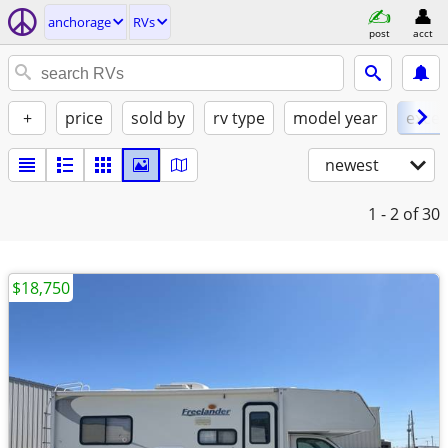
anchorage
RVs
post
acct
+
price
sold by
rv type
model year
excel
newest
1 - 2
of 30
$18,750