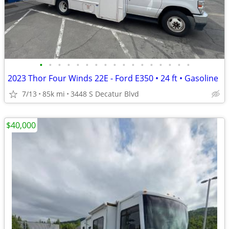
•
•
•
•
•
•
•
•
•
•
•
•
•
•
•
•
•
2023 Thor Four Winds 22E - Ford E350 • 24 ft • Gasoline
7/13
85k mi
3448 S Decatur Blvd
$40,000