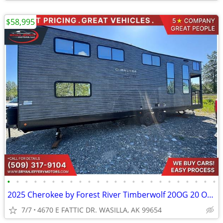
$58,995
•
•
•
•
•
•
•
•
•
•
•
•
•
•
•
•
•
•
•
•
•
•
•
•
2025 Cherokee by Forest River Timberwolf 20OG 20 OG 20-OG
7/7
4670 E FATTIC DR. WASILLA, AK 99654