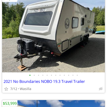
•
•
•
•
•
•
•
•
•
•
•
•
2021 No Boundaries NOBO 19.3 Travel Trailer
7/12
Wasilla
$53,999