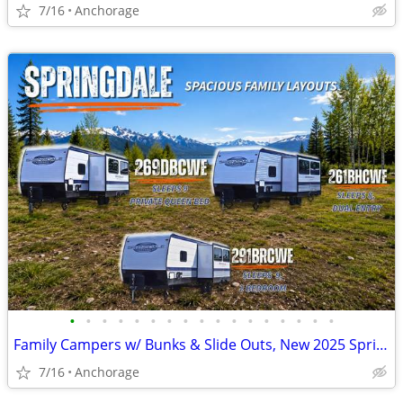
7/16
Anchorage
•
•
•
•
•
•
•
•
•
•
•
•
•
•
•
•
•
Family Campers w/ Bunks & Slide Outs, New 2025 Springdale RVs
7/16
Anchorage