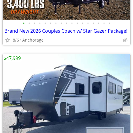
•
•
•
•
•
•
•
•
•
•
•
•
•
•
•
•
•
Brand New 2026 Couples Coach w/ Star Gazer Package!
8/6
Anchorage
$47,999