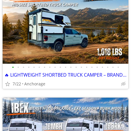
•
•
•
•
•
•
•
•
•
•
•
•
•
•
•
•
•
•
•
•
•
🔥 LIGHTWEIGHT SHORTBED TRUCK CAMPER – BRAND NEW 2026 SUNTREK 550
7/22
Anchorage