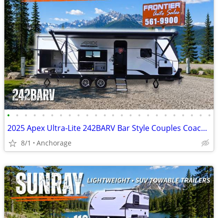
•
•
•
•
•
•
•
•
•
•
•
•
•
•
•
•
•
•
•
•
•
•
•
•
2025 Apex Ultra-Lite 242BARV Bar Style Couples Coach Travel Trailer
8/1
Anchorage