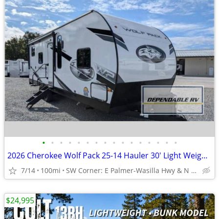
•
•
•
•
•
•
•
•
•
•
•
•
•
•
•
•
2026 Cherokee Wolf Pack 25-14 Hauler 30' Light Weight!!!
7/14
100mi
SW Corner: E Palmer-Wasilla Hwy & N Seward Meridian Pkwy
$24,995