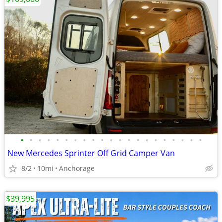
•
•
•
•
•
•
•
•
•
•
•
•
•
•
•
•
•
•
•
•
•
New Mercedes Sprinter Off Grid Camper Van
8/2
10mi
Anchorage
$39,995