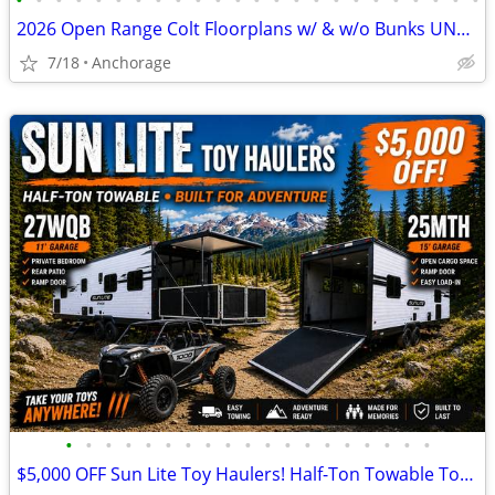
•
•
•
•
•
•
•
•
•
•
•
•
•
•
•
•
•
•
•
•
•
•
•
•
2026 Open Range Colt Floorplans w/ & w/o Bunks UNDER 3300 LBS
7/18
Anchorage
•
•
•
•
•
•
•
•
•
•
•
•
•
•
•
•
•
•
•
$5,000 OFF Sun Lite Toy Haulers! Half-Ton Towable Tow Behind