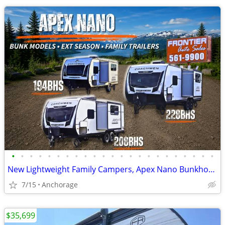
•
•
•
•
•
•
•
•
•
•
•
•
•
•
•
•
•
•
•
•
•
•
•
New Lightweight Family Campers, Apex Nano Bunkhouse Trailers
7/15
Anchorage
$35,699