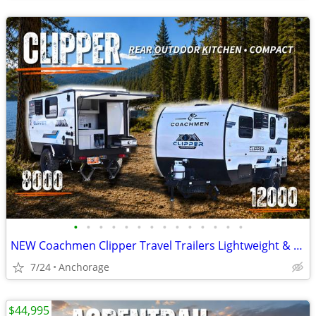
•
•
•
•
•
•
•
•
•
•
•
•
•
•
NEW Coachmen Clipper Travel Trailers Lightweight & SUV Towable
7/24
Anchorage
$44,995