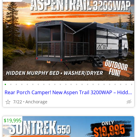
•
•
•
•
•
•
•
•
•
•
•
•
•
•
•
•
•
•
•
•
•
•
•
•
Rear Porch Camper! New Aspen Trail 3200WAP – Hidden Murphy Bed & W/D
7/22
Anchorage
$19,995