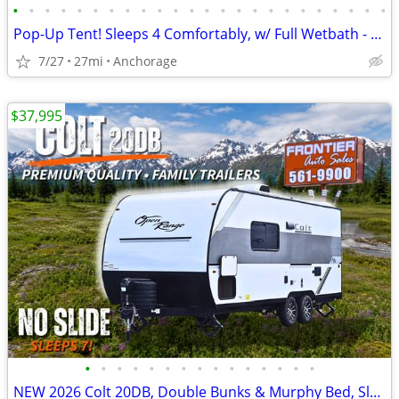
•
•
•
•
•
•
•
•
•
•
•
•
•
•
•
•
•
•
•
•
•
•
•
•
Pop-Up Tent! Sleeps 4 Comfortably, w/ Full Wetbath - 2026 Pixel 2.0M
7/27
27mi
Anchorage
$37,995
•
•
•
•
•
•
•
•
•
•
•
•
•
•
•
NEW 2026 Colt 20DB, Double Bunks & Murphy Bed, Sleeps 7