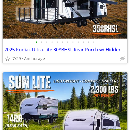
•
•
•
•
•
•
•
•
•
•
•
•
2025 Kodiak Ultra-Lite 308BHSL Rear Porch w/ Hidden Bunkroom
7/29
Anchorage