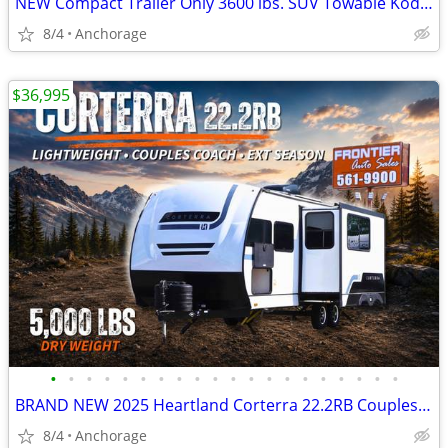
NEW Compact Trailer Only 3600 lbs. SUV Towable Kodiak Cub 160RB
8/4
Anchorage
$36,995
•
•
•
•
•
•
•
•
•
•
•
•
•
•
•
•
•
•
•
•
BRAND NEW 2025 Heartland Corterra 22.2RB Couples Coach Travel Trailer
8/4
Anchorage