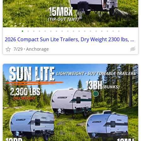
•
•
•
•
•
•
•
•
•
•
•
•
•
•
•
•
•
•
2026 Compact Sun Lite Trailers, Dry Weight 2300 lbs, SUV Towable
7/29
Anchorage