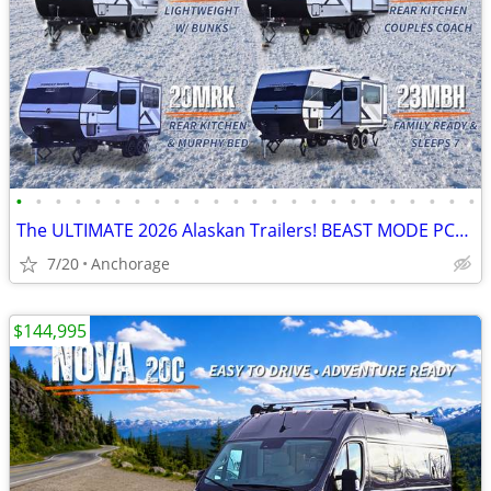
•
•
•
•
•
•
•
•
•
•
•
•
•
•
•
•
•
•
•
•
•
•
•
•
The ULTIMATE 2026 Alaskan Trailers! BEAST MODE PCKG🔥
7/20
Anchorage
$144,995