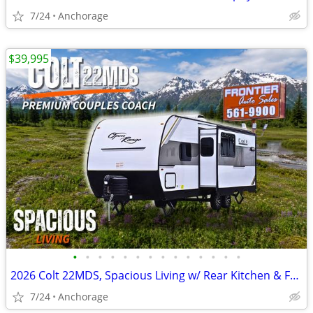
7/24
Anchorage
$39,995
•
•
•
•
•
•
•
•
•
•
•
•
•
•
2026 Colt 22MDS, Spacious Living w/ Rear Kitchen & Full Bath
7/24
Anchorage