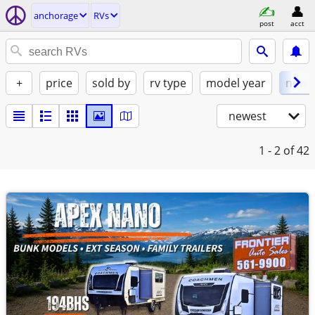
anchorage
RVs
post
acct
+
price
sold by
rv type
model year
new
newest
1 - 2
of 42