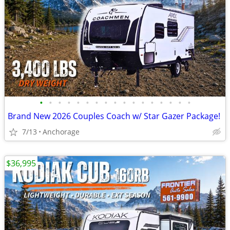
•
•
•
•
•
•
•
•
•
•
•
•
•
•
•
•
•
Brand New 2026 Couples Coach w/ Star Gazer Package!
7/13
Anchorage
$36,995