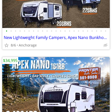
•
•
•
•
•
•
•
•
•
•
•
•
•
•
•
•
•
•
•
•
•
•
•
New Lightweight Family Campers, Apex Nano Bunkhouse Trailers
8/6
Anchorage
$34,995