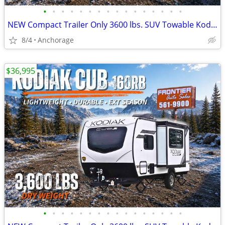
•
•
•
•
•
•
•
•
•
•
•
•
•
•
•
•
NEW Compact Trailer Only 3600 lbs. SUV Towable Kodiak Cub 160RB
8/4
Anchorage
$36,995
•
•
•
•
•
•
•
•
•
•
•
•
•
•
•
•