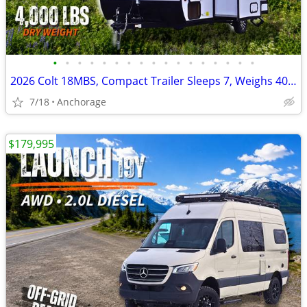
•
•
•
•
•
•
•
•
•
•
•
•
•
•
•
•
•
2026 Colt 18MBS, Compact Trailer Sleeps 7, Weighs 4000 lbs.
7/18
Anchorage
$179,995