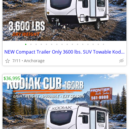
•
•
•
•
•
•
•
•
•
•
•
•
•
•
•
•
NEW Compact Trailer Only 3600 lbs. SUV Towable Kodiak Cub 160RB
7/11
Anchorage
$36,995