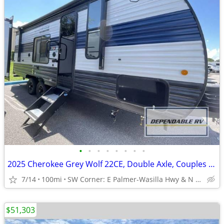
•
•
•
•
•
•
•
•
2025 Cherokee Grey Wolf 22CE, Double Axle, Couples Coach Beautiful...
7/14
100mi
SW Corner: E Palmer-Wasilla Hwy & N Seward Meridian Pkwy
$51,303