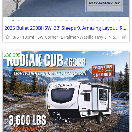
•
•
•
•
•
•
•
•
•
•
•
•
•
•
•
•
•
•
•
•
•
2026 Bullet 290BHSW, 33' Sleeps 9, Amazing Layout, Ready Today!!!
8/6
100mi
SW Corner: E Palmer-Wasilla Hwy & N Seward Meridian Pkwy
$36,995