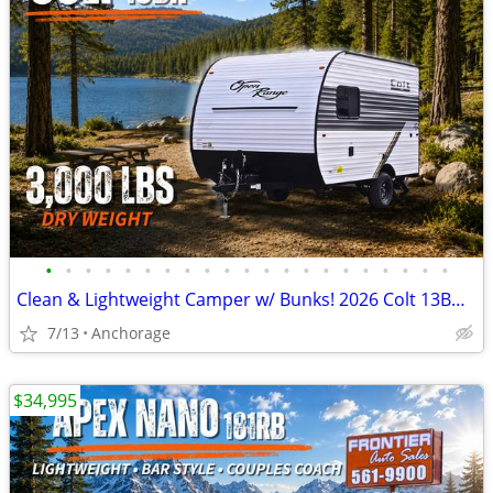
•
•
•
•
•
•
•
•
•
•
•
•
•
•
•
•
•
•
•
•
•
Clean & Lightweight Camper w/ Bunks! 2026 Colt 13BH (Limited Units)
7/13
Anchorage
$34,995