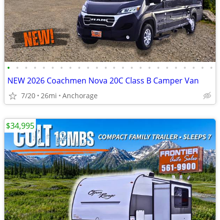
•
•
•
•
•
•
•
•
•
•
•
•
•
•
•
•
•
•
•
•
•
•
•
•
NEW 2026 Coachmen Nova 20C Class B Camper Van
7/20
26mi
Anchorage
$34,995