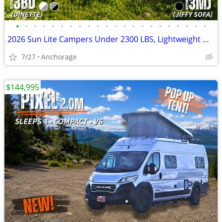
•
•
•
•
•
•
•
•
•
•
•
•
•
•
•
•
•
•
•
•
•
•
2026 Sun Lite Campers Under 2300 LBS, Lightweight W/ Solar ☀️
7/27
Anchorage
$144,995