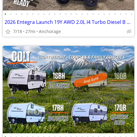
•
•
•
•
•
•
•
•
•
•
•
•
•
•
•
•
•
•
•
•
•
•
•
•
2026 Entegra Launch 19Y AWD 2.0L I4 Turbo Diesel B Van
7/18
27mi
Anchorage