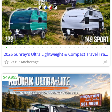
•
•
•
•
•
•
•
•
•
•
•
•
•
•
•
•
•
•
•
•
•
•
•
2026 Sunray's Ultra Lightweight & Compact Travel Trailers
7/31
Anchorage
$49,995