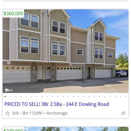
$360,000
•
•
•
•
•
•
•
•
•
•
•
•
•
•
•
•
•
•
•
•
•
•
•
•
PRICED TO SELL! 3Br 2.5Ba - 244 E Dowling Road
8/6
3br
1720ft
Anchorage
2