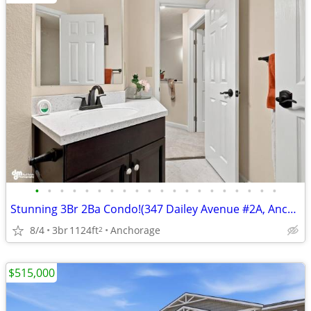
•
•
•
•
•
•
•
•
•
•
•
•
•
•
•
•
•
•
•
•
Stunning 3Br 2Ba Condo!(347 Dailey Avenue #2A, Anchorage)
8/4
3br
1124ft
Anchorage
2
$515,000