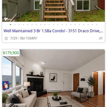
•
•
•
•
•
•
•
•
•
•
•
•
•
•
•
•
•
•
•
•
•
Well Maintained 3 Br 1.5Ba Condo! - 3151 Draco Drive, Anchorage
7/29
3br
1568ft
2
$179,900