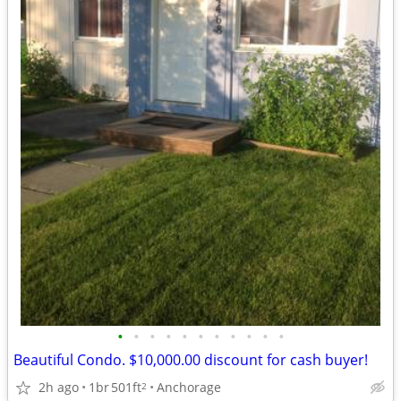
•
•
•
•
•
•
•
•
•
•
•
Beautiful Condo. $10,000.00 discount for cash buyer!
2h ago
1br
501ft
Anchorage
2