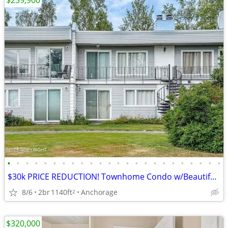
$239,900
•
•
•
•
•
•
•
•
•
•
•
•
•
•
•
•
•
•
•
•
•
•
•
•
$30k PRICE REDUCTION! Townhome Condo w/Beautiful Lake Views!
8/6
2br
1140ft
Anchorage
2
$320,000