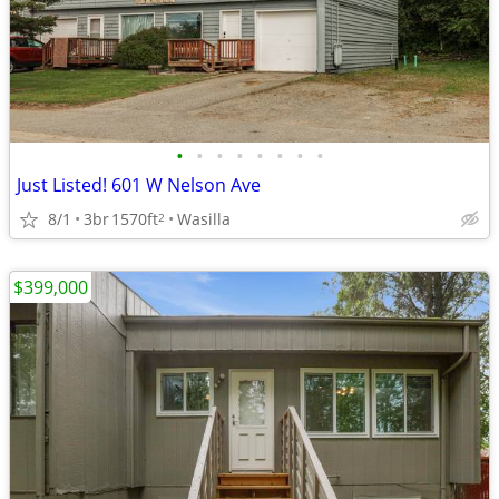
•
•
•
•
•
•
•
•
Just Listed! 601 W Nelson Ave
8/1
3br
1570ft
Wasilla
2
$399,000