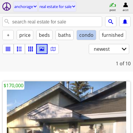
anchorage
real estate for sale
post
acct
+
price
beds
baths
condo
furnished
newest
1
of 10
$170,000