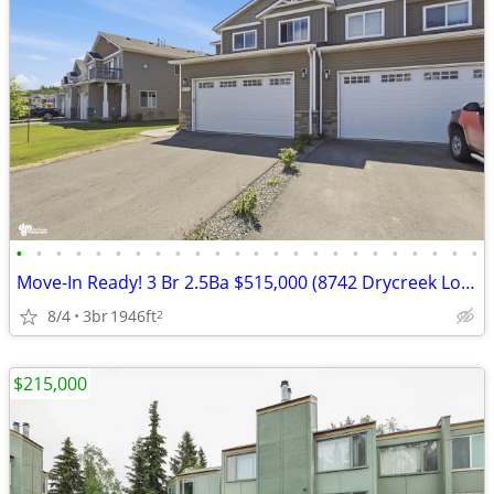
•
•
•
•
•
•
•
•
•
•
•
•
•
•
•
•
•
•
•
•
•
•
•
•
Move-In Ready! 3 Br 2.5Ba $515,000 (8742 Drycreek Loop, Anchorage)
8/4
3br
1946ft
2
$215,000