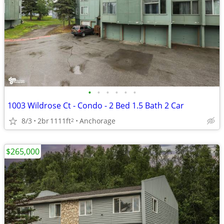
•
•
•
•
•
•
1003 Wildrose Ct - Condo - 2 Bed 1.5 Bath 2 Car
8/3
2br
1111ft
Anchorage
2
$265,000