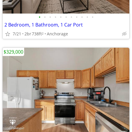
•
•
•
•
•
•
•
•
•
•
•
2 Bedroom, 1 Bathroom, 1 Car Port
7/21
2br
738ft
Anchorage
2
$329,000