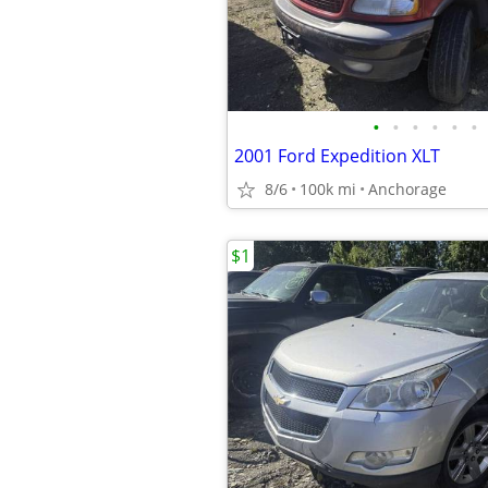
•
•
•
•
•
•
2001 Ford Expedition XLT
8/6
100k mi
Anchorage
$1