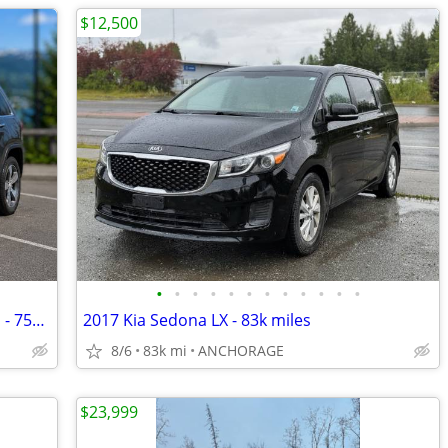
$12,500
•
•
•
•
•
•
•
•
•
•
•
•
2016 Jeep Grand Cherokee Limited 4WD - 75k miles
2017 Kia Sedona LX - 83k miles
8/6
83k mi
ANCHORAGE
$23,999