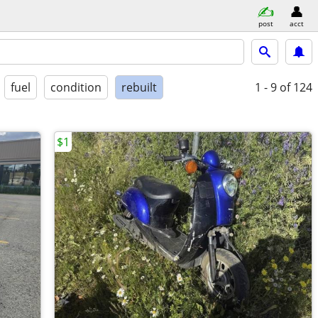
post
acct
fuel
condition
rebuilt
1 - 9
of 124
$1