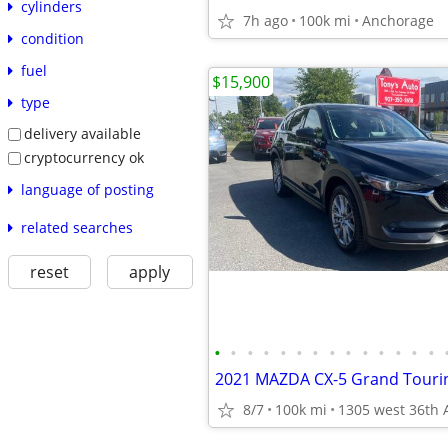
cylinders
7h ago
100k mi
Anchorage
condition
fuel
$15,900
type
delivery available
cryptocurrency ok
language of posting
related searches
reset
apply
•
•
•
•
•
•
•
•
•
•
•
•
•
•
8/7
100k mi
1305 west 36th