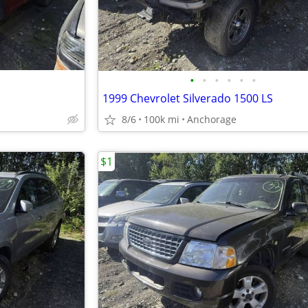
•
•
•
•
•
•
1999 Chevrolet Silverado 1500 LS
8/6
100k mi
Anchorage
$1