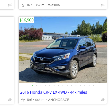
8/7
36k mi
Wasilla
$16,900
•
•
•
•
•
•
•
•
•
•
•
•
•
•
•
2016 Honda CR-V EX 4WD - 44k miles
8/6
44k mi
ANCHORAGE