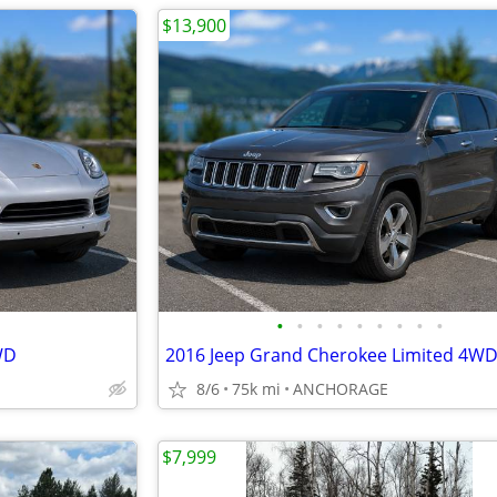
$13,900
•
•
•
•
•
•
•
•
•
WD
8/6
75k mi
ANCHORAGE
$7,999