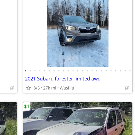
•
•
•
•
•
•
•
•
•
•
•
•
•
•
•
•
•
•
•
•
•
•
•
2021 Subaru forester limited awd
8/6
27k mi
Wasilla
$1