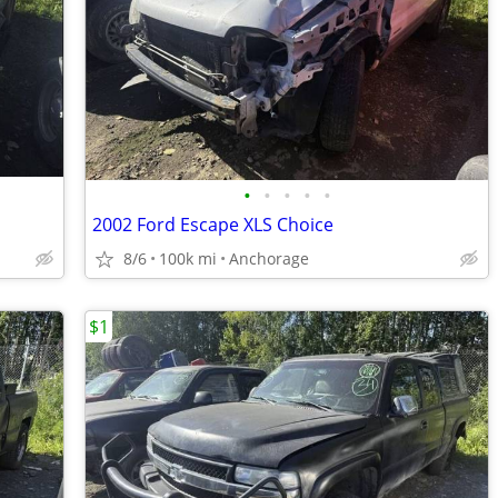
•
•
•
•
•
2002 Ford Escape XLS Choice
8/6
100k mi
Anchorage
$1