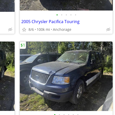
•
•
•
•
•
2005 Chrysler Pacifica Touring
8/6
100k mi
Anchorage
$1
•
•
•
•
•
•