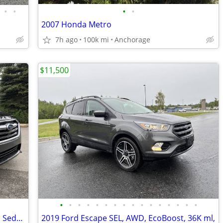
•
•
•
•
2007 Honda Metro
7h ago
100k mi
Anchorage
$11,500
•
•
•
•
•
•
•
•
•
•
•
•
•
•
•
•
2018 Subaru Legacy 2.5i Sport Premium Sedan AWD
2019 Ford Escape SEL, AWD, EcoBoost, 36K ml,