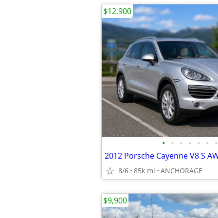
$12,900
•
•
•
•
•
•
•
2012 Porsche Cayenne V8 S A
8/6
85k mi
ANCHORAGE
$9,900