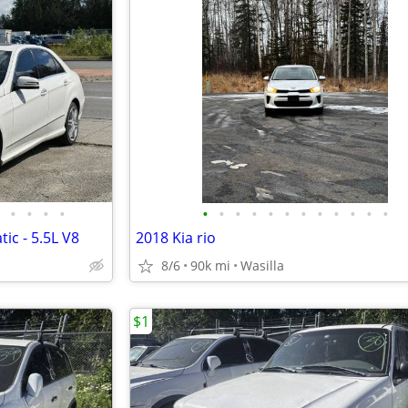
•
•
•
•
•
•
•
•
•
•
•
•
•
•
•
•
ic - 5.5L V8
2018 Kia rio
8/6
90k mi
Wasilla
$1