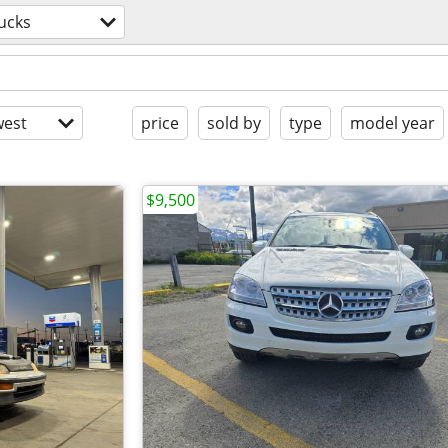
ucks
est
price
sold by
type
model year
$9,500