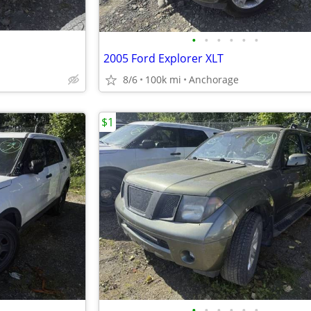
•
•
•
•
•
•
2005 Ford Explorer XLT
8/6
100k mi
Anchorage
$1
•
•
•
•
•
•