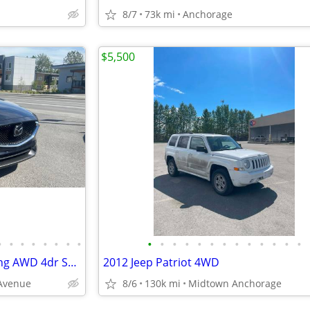
8/7
73k mi
Anchorage
$5,500
•
•
•
•
•
•
•
•
•
•
•
•
•
•
•
•
•
•
•
•
•
2021 MAZDA CX-5 Grand Touring AWD 4dr SUV
2012 Jeep Patriot 4WD
 Avenue
8/6
130k mi
Midtown Anchorage