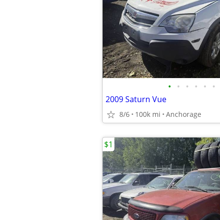
•
•
•
•
•
•
2009 Saturn Vue
8/6
100k mi
Anchorage
$1