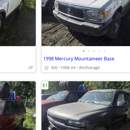
•
•
•
•
•
1998 Mercury Mountaineer Base
8/6
100k mi
Anchorage
$1