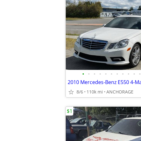
•
•
•
•
•
•
•
•
•
•
•
2010 Mercedes-Benz E550 4-Mat
8/6
110k mi
ANCHORAGE
$1