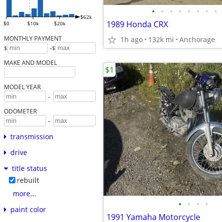
•
•
•
•
•
•
•
•
$62k
1989 Honda CRX
$0
$10k
$20k
MONTHLY PAYMENT
1h ago
132k mi
Anchorage
-
$
$
MAKE AND MODEL
$1
MODEL YEAR
-
ODOMETER
-
transmission
drive
title status
rebuilt
more...
•
•
•
•
paint color
1991 Yamaha Motorcycle