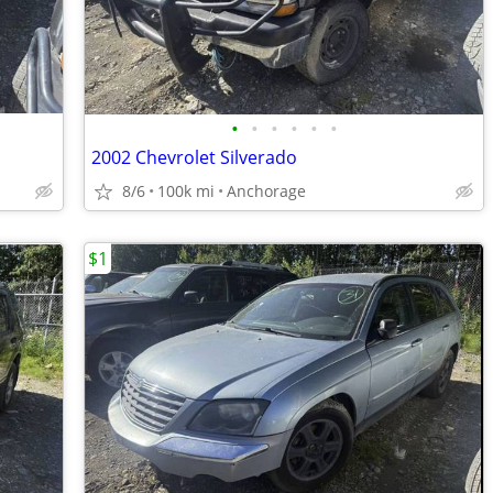
•
•
•
•
•
•
2002 Chevrolet Silverado
8/6
100k mi
Anchorage
$1