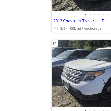
•
•
•
•
•
•
2012 Chevrolet Traverse LT
8/6
100k mi
Anchorage
$1
•
•
•
•
•
•