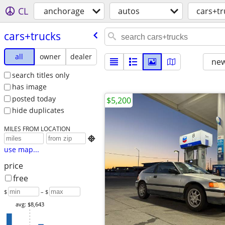
CL
anchorage
autos
cars+tr
cars+trucks
all
owner
dealer
new
search titles only
has image
posted today
$5,200
hide duplicates
MILES FROM LOCATION

use map...
price
free
$
– $
avg: $8,643