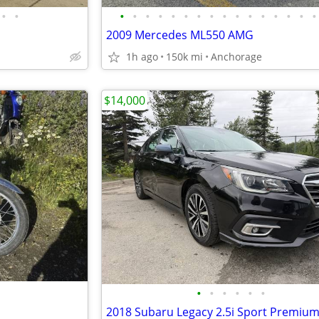
•
•
•
•
•
•
•
•
•
•
•
•
•
•
•
•
•
•
2009 Mercedes ML550 AMG
1h ago
150k mi
Anchorage
$14,000
•
•
•
•
•
•