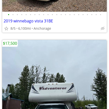
•
•
•
•
•
•
•
•
•
•
•
•
•
•
•
•
•
•
•
•
•
•
2019 winnebago vista 31BE
8/5
6,100mi
Anchorage
$17,500