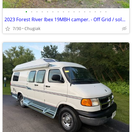
•
•
•
•
•
•
•
•
•
•
•
•
•
•
•
•
2023 Forest River Ibex 19MBH camper. - Off Grid / solar - Bunks / sleeps 5 - lik
7/30
Chugiak