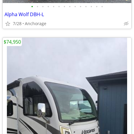
•
•
•
•
•
•
•
•
•
•
•
•
•
•
Alpha Wolf DBH-L
7/28
Anchorage
$74,950