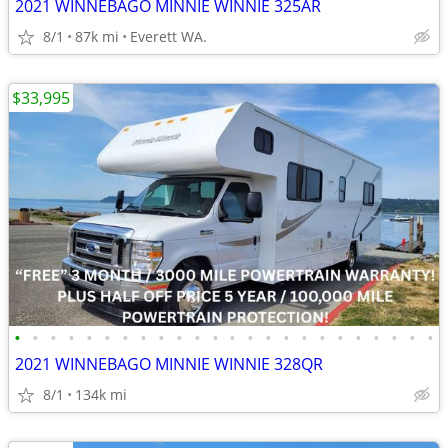
2021 WINNEBAGO MINNIE WINNIE 325AR
8/1
87k mi
Everett WA.
$33,995
•
•
•
•
•
•
•
•
•
•
•
•
•
•
•
•
•
•
•
•
•
•
•
•
2021 WINNEBAGO MINNIE WINNIE 328QR
8/1
134k mi