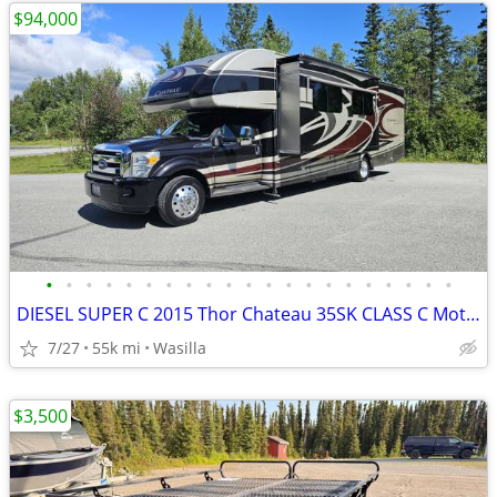
$94,000
•
•
•
•
•
•
•
•
•
•
•
•
•
•
•
•
•
•
•
•
•
DIESEL SUPER C 2015 Thor Chateau 35SK CLASS C Motorhome
7/27
55k mi
Wasilla
$3,500