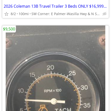
2026 Coleman 13B Travel Trailer 3 Beds ONLY $16,999 16', 2526 lbs dry!
8/2
100mi
SW Corner: E Palmer-Wasilla Hwy & N Seward Meridian Pkwy
$9,500