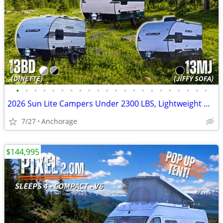
•
•
•
•
•
•
•
•
•
•
•
•
•
•
•
•
•
•
•
•
•
•
2026 Sun Lite Campers Under 2300 LBS, Lightweight W/ Solar ☀️
7/27
Anchorage
$144,995