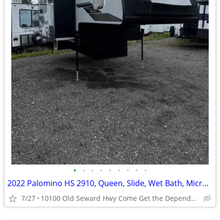
•
•
•
•
•
•
•
•
•
2022 Palomino HS 2910, Queen, Slide, Wet Bath, Micro, Oven, 3,493 lbs
7/27
10100 Old Seward Hwy Come Get the Dependable Deal!!