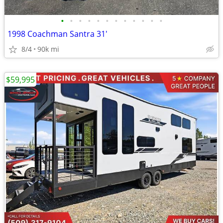
•
•
•
•
•
•
•
•
•
•
•
•
1998 Coachman Santra 31'
8/4
90k mi
$59,995