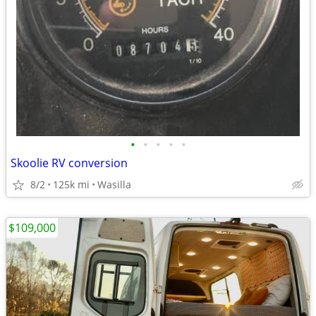
•
•
•
•
•
Skoolie RV conversion
8/2
125k mi
Wasilla
$109,000