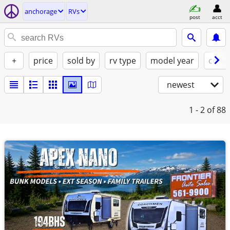
anchorage
RVs
post
acct
+
price
sold by
rv type
model year
condi
newest
1 - 2
of 88