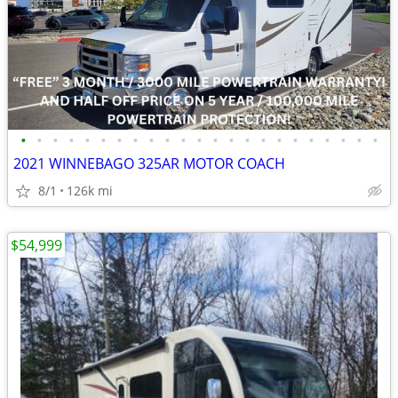
•
•
•
•
•
•
•
•
•
•
•
•
•
•
•
•
•
•
•
•
•
•
•
2021 WINNEBAGO 325AR MOTOR COACH
8/1
126k mi
$54,999