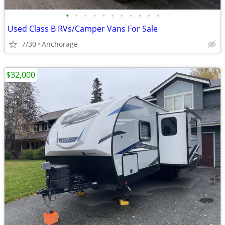
•
•
•
•
•
•
•
•
•
•
•
Used Class B RVs/Camper Vans For Sale
7/30
Anchorage
$32,000