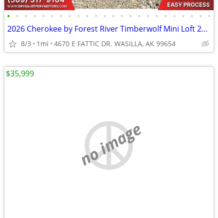
•
•
•
•
•
•
•
•
•
•
•
•
•
•
•
•
•
•
•
•
•
•
•
•
2026 Cherokee by Forest River Timberwolf Mini Loft 20OGBL - $786/mo
8/3
1mi
4670 E FATTIC DR. WASILLA, AK 99654
$35,999
no image