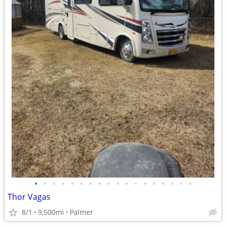
•
•
•
•
•
•
•
•
•
•
•
•
•
•
•
•
•
•
Thor Vagas
8/1
9,500mi
Palmer