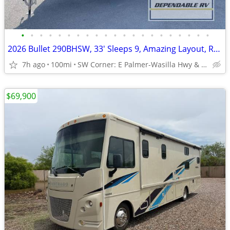
•
•
•
•
•
•
•
•
•
•
•
•
•
•
•
•
•
•
•
•
•
2026 Bullet 290BHSW, 33' Sleeps 9, Amazing Layout, Ready Today!!!
7h ago
100mi
SW Corner: E Palmer-Wasilla Hwy & N Seward Meridian Pkwy
$69,900