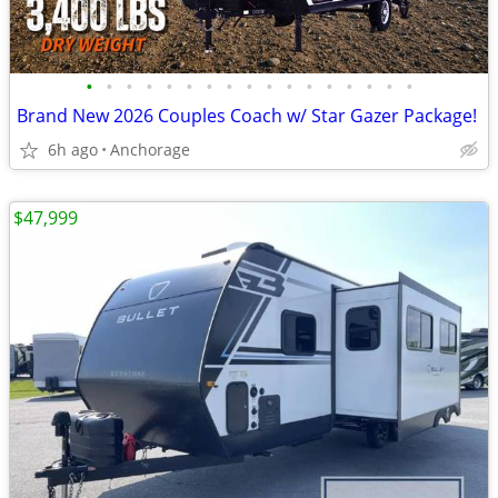
•
•
•
•
•
•
•
•
•
•
•
•
•
•
•
•
•
Brand New 2026 Couples Coach w/ Star Gazer Package!
6h ago
Anchorage
$47,999