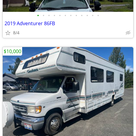
•
•
•
•
•
•
•
•
•
•
•
•
2019 Adventurer 86FB
8/4
$10,000