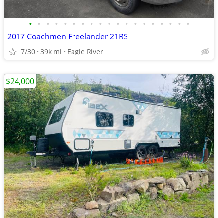
•
•
•
•
•
•
•
•
•
•
•
•
•
•
•
•
•
•
•
2017 Coachmen Freelander 21RS
7/30
39k mi
Eagle River
$24,000