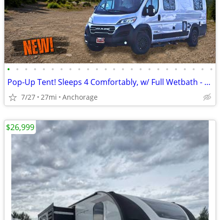
•
•
•
•
•
•
•
•
•
•
•
•
•
•
•
•
•
•
•
•
•
•
•
•
Pop-Up Tent! Sleeps 4 Comfortably, w/ Full Wetbath - 2026 Pixel 2.0M
7/27
27mi
Anchorage
$26,999