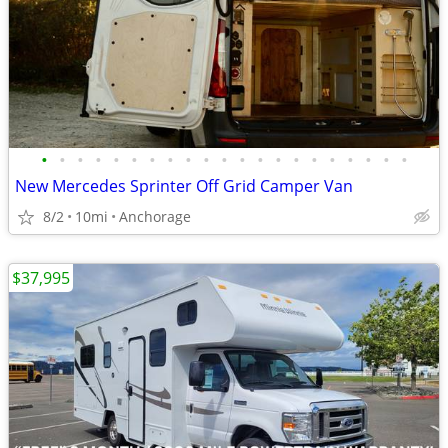
•
•
•
•
•
•
•
•
•
•
•
•
•
•
•
•
•
•
•
•
•
New Mercedes Sprinter Off Grid Camper Van
8/2
10mi
Anchorage
$37,995