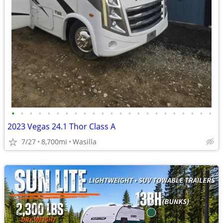
•
•
•
•
•
•
•
•
•
•
•
•
•
•
•
•
•
•
•
•
•
•
•
2023 Vegas 24.1 Thor Class A
7/27
8,700mi
Wasilla