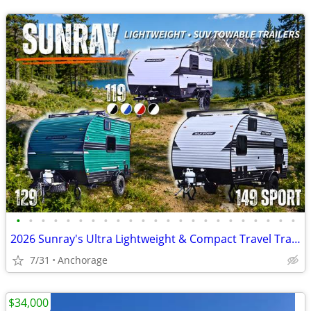
•
•
•
•
•
•
•
•
•
•
•
•
•
•
•
•
•
•
•
•
•
•
•
2026 Sunray's Ultra Lightweight & Compact Travel Trailers
7/31
Anchorage
$34,000