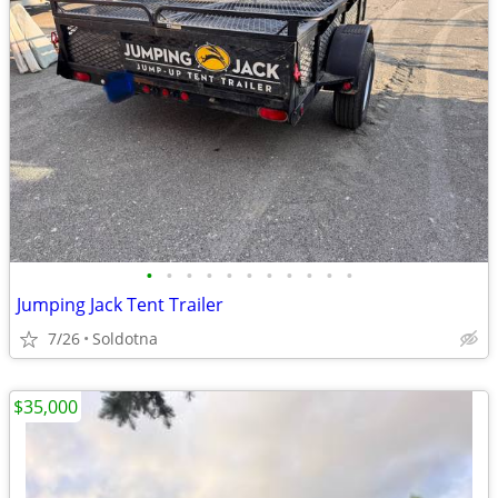
•
•
•
•
•
•
•
•
•
•
•
Jumping Jack Tent Trailer
7/26
Soldotna
$35,000