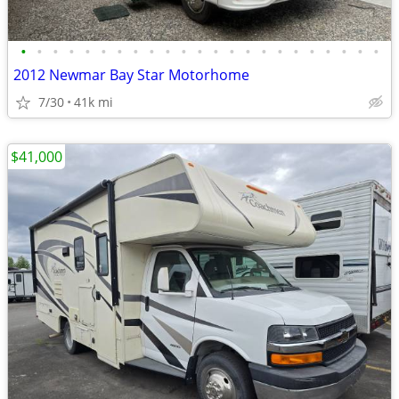
•
•
•
•
•
•
•
•
•
•
•
•
•
•
•
•
•
•
•
•
•
•
•
2012 Newmar Bay Star Motorhome
7/30
41k mi
$41,000