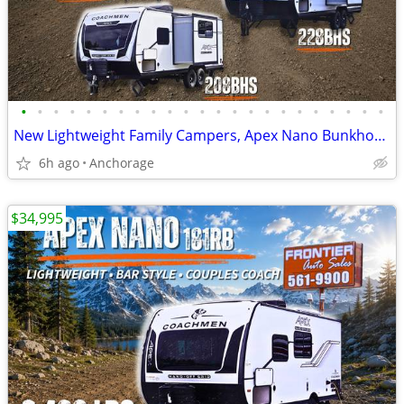
•
•
•
•
•
•
•
•
•
•
•
•
•
•
•
•
•
•
•
•
•
•
•
New Lightweight Family Campers, Apex Nano Bunkhouse Trailers
6h ago
Anchorage
$34,995