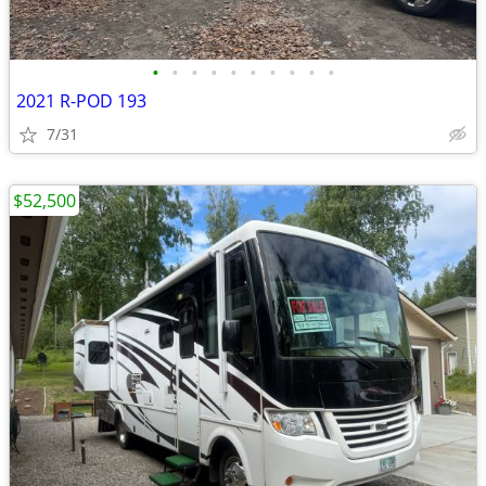
•
•
•
•
•
•
•
•
•
•
2021 R-POD 193
7/31
$52,500