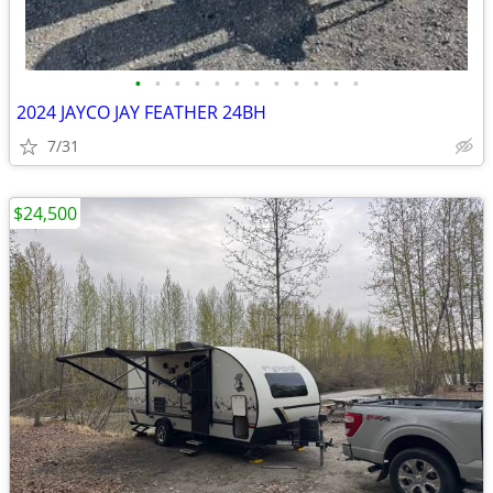
•
•
•
•
•
•
•
•
•
•
•
•
2024 JAYCO JAY FEATHER 24BH
7/31
$24,500