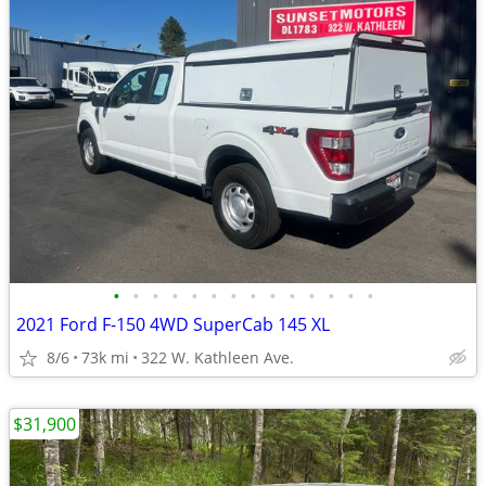
•
•
•
•
•
•
•
•
•
•
•
•
•
•
2021 Ford F-150 4WD SuperCab 145 XL
8/6
73k mi
322 W. Kathleen Ave.
$31,900