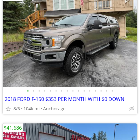
•
•
•
•
•
•
•
•
•
•
•
•
•
•
•
•
2018 FORD F-150 $353 PER MONTH WITH $0 DOWN
8/6
104k mi
Anchorage
$41,686