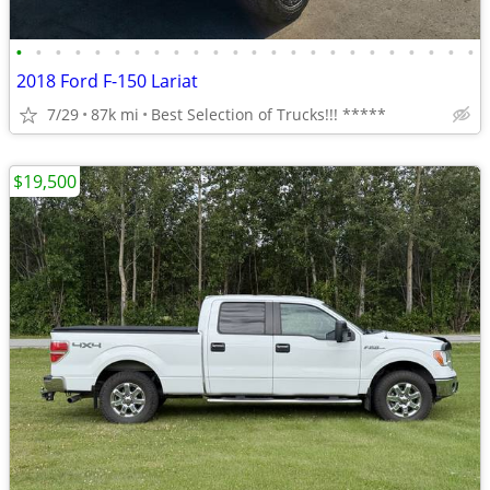
•
•
•
•
•
•
•
•
•
•
•
•
•
•
•
•
•
•
•
•
•
•
•
•
2018 Ford F-150 Lariat
7/29
87k mi
Best Selection of Trucks!!! *****
$19,500