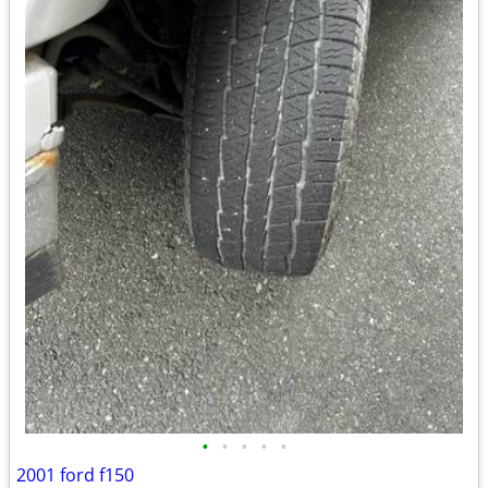
•
•
•
•
•
2001 ford f150