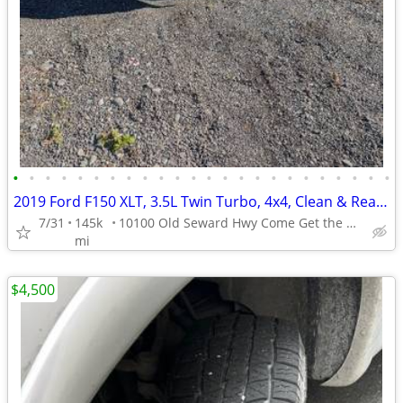
•
•
•
•
•
•
•
•
•
•
•
•
•
•
•
•
•
•
•
•
•
•
•
•
2019 Ford F150 XLT, 3.5L Twin Turbo, 4x4, Clean & Ready!!!
7/31
145k
10100 Old Seward Hwy Come Get the Dependable Deal!!
mi
$4,500