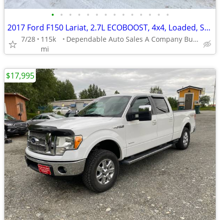
•
•
•
•
•
•
•
•
•
•
•
•
•
•
2017 Ford F150 Lariat, 2.7L ECOBOOST, 4x4, Loaded, Sport & Tow Package
7/28
115k
Dependable Auto Sales A Company Built for Alaska
mi
$17,995