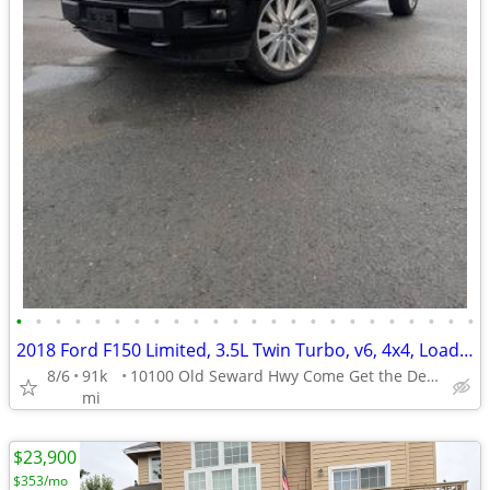
•
•
•
•
•
•
•
•
•
•
•
•
•
•
•
•
•
•
•
•
•
•
•
•
2018 Ford F150 Limited, 3.5L Twin Turbo, v6, 4x4, Loaded, New Tires!!!
8/6
91k
10100 Old Seward Hwy Come Get the Dependable Deal!!
mi
$23,900
$353/mo