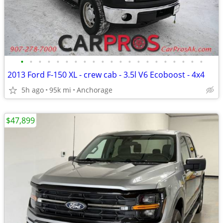
•
•
•
•
•
•
•
•
•
•
•
•
•
•
•
•
•
•
•
•
•
2013 Ford F-150 XL - crew cab - 3.5l V6 Ecoboost - 4x4
5h ago
95k mi
Anchorage
$47,899