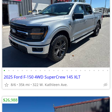
•
•
•
•
•
•
•
•
•
•
•
•
•
•
•
•
•
•
•
•
•
•
•
•
2025 Ford F-150 4WD SuperCrew 145 XLT
8/6
35k mi
322 W. Kathleen Ave.
$26,988