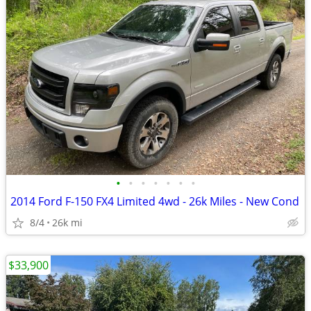
•
•
•
•
•
•
•
2014 Ford F-150 FX4 Limited 4wd - 26k Miles - New Cond
8/4
26k mi
$33,900