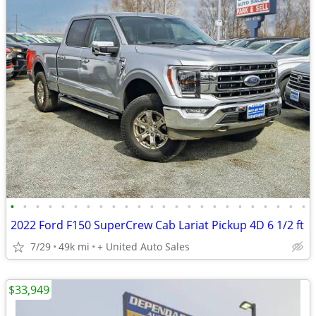
•
•
•
•
•
•
•
•
•
•
•
•
•
•
•
•
•
•
•
•
•
•
•
•
2022 Ford F150 SuperCrew Cab Lariat Pickup 4D 6 1/2 ft
7/29
49k mi
+ United Auto Sales
$33,949