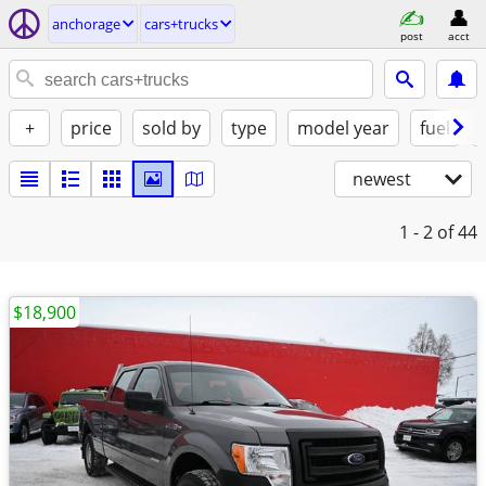
anchorage
cars+trucks
post
acct
+
price
sold by
type
model year
fuel
newest
1 - 2
of 44
$18,900