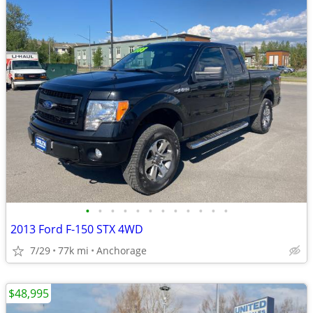
•
•
•
•
•
•
•
•
•
•
•
•
2013 Ford F-150 STX 4WD
7/29
77k mi
Anchorage
$48,995