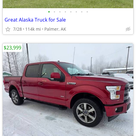
•
•
•
•
•
•
•
•
Great Alaska Truck for Sale
7/28
114k mi
Palmer, AK
$23,999