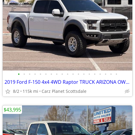
•
•
•
•
•
•
•
•
•
•
•
•
•
•
•
•
•
•
•
2019 Ford F-150 4x4 4WD Raptor TRUCK ARIZONA OWNED FORD RAPTOR F150 T
8/2
115k mi
Carz Planet Scottsdale
$43,995