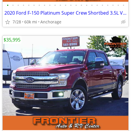
•
•
•
•
•
•
•
•
•
•
•
•
•
•
•
•
•
•
•
•
•
•
•
2020 Ford F-150 Platinum Super Crew Shortbed 3.5L V6 Ecoboost 4WD
7/28
60k mi
Anchorage
$35,995