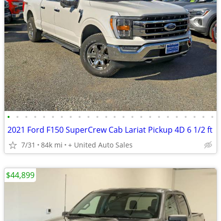
•
•
•
•
•
•
•
•
•
•
•
•
•
•
•
•
•
•
•
•
•
•
•
•
2021 Ford F150 SuperCrew Cab Lariat Pickup 4D 6 1/2 ft
7/31
84k mi
+ United Auto Sales
$44,899