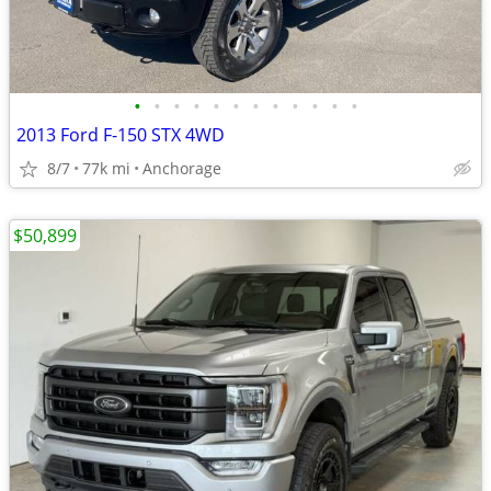
•
•
•
•
•
•
•
•
•
•
•
•
2013 Ford F-150 STX 4WD
8/7
77k mi
Anchorage
$50,899