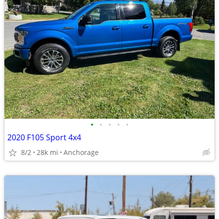
•
•
•
•
•
2020 F105 Sport 4x4
8/2
28k mi
Anchorage