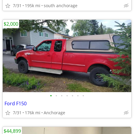
7/31
195k mi
south anchorage
$2,000
•
•
•
•
•
•
•
Ford F150
7/31
176k mi
Anchorage
$44,899