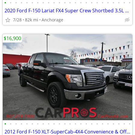
•
•
•
•
•
•
•
•
•
•
•
•
•
•
•
•
•
•
•
•
•
•
•
•
2020 Ford F-150 Lariat FX4 Super Crew Shortbed 3.5L V6 Ecboost 4WD
7/28
82k mi
Anchorage
$16,900
•
•
•
•
•
•
•
•
•
•
•
•
•
•
•
•
•
•
•
•
•
•
•
•
2012 Ford F-150 XLT-SuperCab-4X4-Convenience & Off Road & Plus Pkg