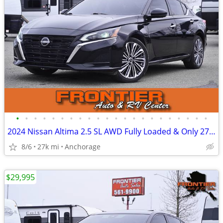
•
•
•
•
•
•
•
•
•
•
•
•
•
•
•
•
•
•
•
•
•
•
2024 Nissan Altima 2.5 SL AWD Fully Loaded & Only 27k Miles
8/6
27k mi
Anchorage
$29,995