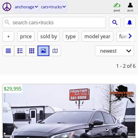
anchorage
cars+trucks
post
acct
+
price
sold by
type
model year
fuel
newest
1 - 2
of 6
$29,995