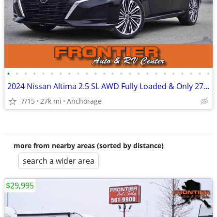
•
•
•
•
•
•
•
•
•
•
•
•
•
•
•
•
•
•
•
•
•
•
•
•
2024 Nissan Altima 2.5 SL AWD Fully Loaded & Only 27k Miles
7/15
27k mi
Anchorage
more from nearby areas (sorted by distance)
search a wider area
$29,995