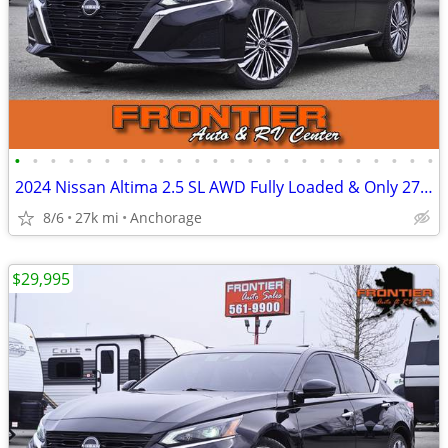
•
•
•
•
•
•
•
•
•
•
•
•
•
•
•
•
•
•
•
•
•
•
•
•
2024 Nissan Altima 2.5 SL AWD Fully Loaded & Only 27k Miles
8/6
27k mi
Anchorage
$29,995