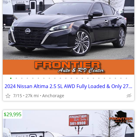
•
•
•
•
•
•
•
•
•
•
•
•
•
•
•
•
•
•
•
•
•
•
2024 Nissan Altima 2.5 SL AWD Fully Loaded & Only 27k Miles
7/15
27k mi
Anchorage
$29,995