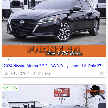
•
•
•
•
•
•
•
•
•
•
•
•
•
•
•
•
•
•
•
•
•
•
2024 Nissan Altima 2.5 SL AWD Fully Loaded & Only 27k Miles
7/15
27k mi
Anchorage
$29,995