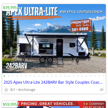
$39,995
•
•
•
•
•
•
•
•
•
•
•
•
•
•
•
•
•
•
•
•
•
•
•
•
2025 Apex Ultra-Lite 242BARV Bar Style Couples Coach Travel Trailer
8/1
Anchorage
$59,995