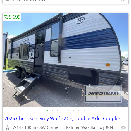
$35,699
•
•
•
•
•
•
•
•
2025 Cherokee Grey Wolf 22CE, Double Axle, Couples Coach Beautiful...
7/14
100mi
SW Corner: E Palmer-Wasilla Hwy & N Seward Meridian Pkwy