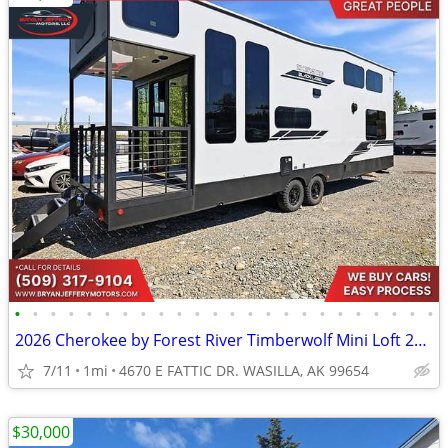
•
•
•
•
•
•
•
•
•
•
•
•
•
•
•
•
•
•
•
•
•
•
•
•
2026 Cherokee by Forest River Timberwolf Mini Loft 20OGBL - $917/mo
7/11
1mi
4670 E FATTIC DR. WASILLA, AK 99654
$30,000