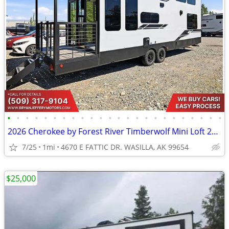
•
•
•
•
•
•
•
•
•
•
•
•
•
•
•
•
•
•
•
•
•
•
•
•
2026 Cherokee by Forest River Timberwolf Mini Loft 20OGBL - $786/mo
7/25
1mi
4670 E FATTIC DR. WASILLA, AK 99654
$25,000