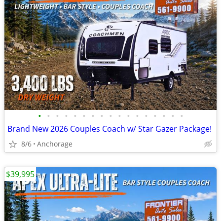
•
•
•
•
•
•
•
•
•
•
•
•
•
•
•
•
•
Brand New 2026 Couples Coach w/ Star Gazer Package!
8/6
Anchorage
$39,995