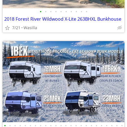
•
•
•
•
•
•
•
•
•
•
2018 Forest River Wildwood X-Lite 263BHXL Bunkhouse
7/21
Wasilla
•
•
•
•
•
•
•
•
•
•
•
•
•
•
•
•
•
•
•
•
•
•
•
•