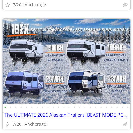
7/20
Anchorage
•
•
•
•
•
•
•
•
•
•
•
•
•
•
•
•
•
•
•
•
•
•
•
•
The ULTIMATE 2026 Alaskan Trailers! BEAST MODE PCKG🔥
7/20
Anchorage