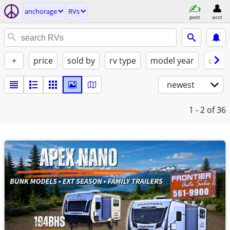
anchorage
RVs
post
acct
+
price
sold by
rv type
model year
condi
newest
1 - 2
of 36