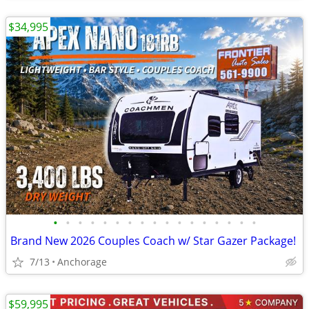
$34,995
•
•
•
•
•
•
•
•
•
•
•
•
•
•
•
•
•
Brand New 2026 Couples Coach w/ Star Gazer Package!
7/13
Anchorage
$59,995