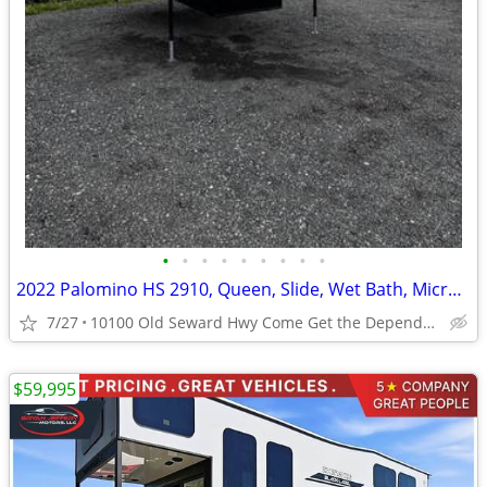
•
•
•
•
•
•
•
•
•
2022 Palomino HS 2910, Queen, Slide, Wet Bath, Micro, Oven, 3,493 lbs
7/27
10100 Old Seward Hwy Come Get the Dependable Deal!!
$59,995