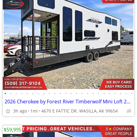
•
•
•
•
•
•
•
•
•
•
•
•
•
•
•
•
•
•
•
•
•
•
•
•
2026 Cherokee by Forest River Timberwolf Mini Loft 20OGBL - $786/mo
3h ago
1mi
4670 E FATTIC DR. WASILLA, AK 99654
$59,995