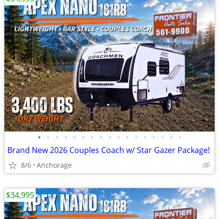
•
•
•
•
•
•
•
•
•
•
•
•
•
•
•
•
•
Brand New 2026 Couples Coach w/ Star Gazer Package!
8/6
Anchorage
$34,995