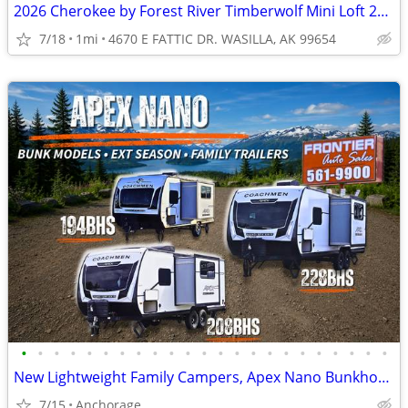
2026 Cherokee by Forest River Timberwolf Mini Loft 20OGBL - $917/mo
7/18
1mi
4670 E FATTIC DR. WASILLA, AK 99654
•
•
•
•
•
•
•
•
•
•
•
•
•
•
•
•
•
•
•
•
•
•
•
New Lightweight Family Campers, Apex Nano Bunkhouse Trailers
7/15
Anchorage