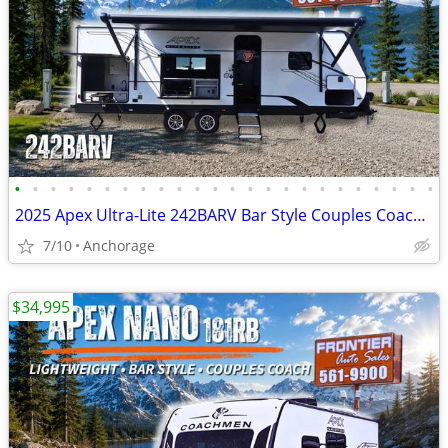
•
•
•
•
•
•
•
•
•
•
•
•
•
•
•
•
•
•
•
•
•
•
•
•
2025 Apex Ultra-Lite 242BARV Bar Style Couples Coach Travel Trailer
7/10
Anchorage
$34,995