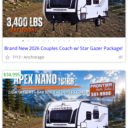
•
•
•
•
•
•
•
•
•
•
•
•
•
•
•
•
•
Brand New 2026 Couples Coach w/ Star Gazer Package!
7/13
Anchorage
$34,995