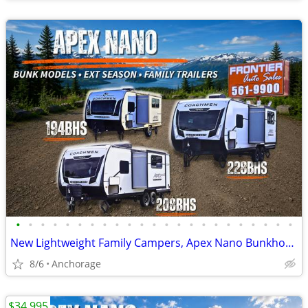
•
•
•
•
•
•
•
•
•
•
•
•
•
•
•
•
•
•
•
•
•
•
•
New Lightweight Family Campers, Apex Nano Bunkhouse Trailers
8/6
Anchorage
$34,995