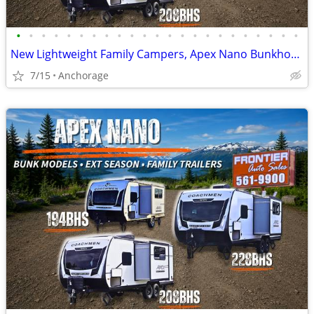
•
•
•
•
•
•
•
•
•
•
•
•
•
•
•
•
•
•
•
•
•
•
•
New Lightweight Family Campers, Apex Nano Bunkhouse Trailers
7/15
Anchorage