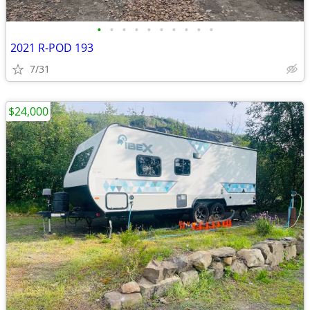
•
•
•
•
•
•
•
•
•
•
2021 R-POD 193
7/31
$24,000