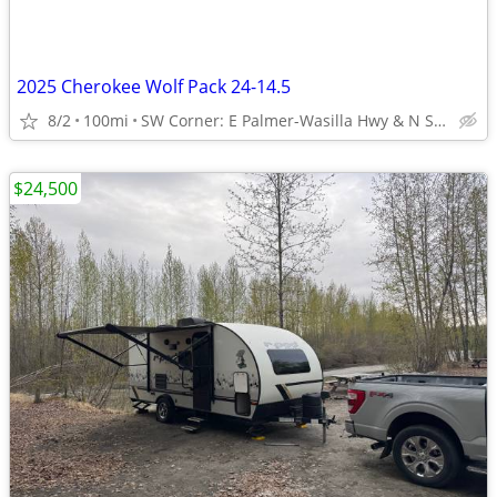
2025 Cherokee Wolf Pack 24-14.5
8/2
100mi
SW Corner: E Palmer-Wasilla Hwy & N Seward Meridian Pkwy
$24,500