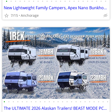
•
•
•
•
•
•
•
•
•
•
•
•
•
•
•
•
•
•
•
•
•
•
•
New Lightweight Family Campers, Apex Nano Bunkhouse Trailers
7/15
Anchorage
•
•
•
•
•
•
•
•
•
•
•
•
•
•
•
•
•
•
•
•
•
•
•
•
The ULTIMATE 2026 Alaskan Trailers! BEAST MODE PCKG🔥