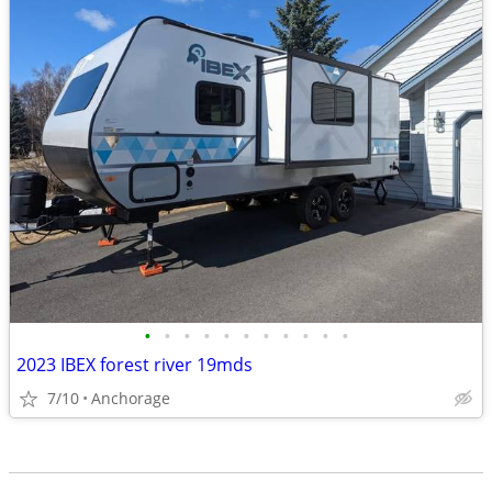
•
•
•
•
•
•
•
•
•
•
•
2023 IBEX forest river 19mds
7/10
Anchorage