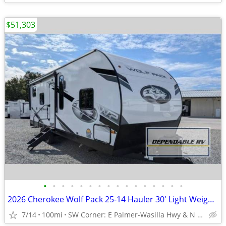
$51,303
•
•
•
•
•
•
•
•
•
•
•
•
•
•
•
•
2026 Cherokee Wolf Pack 25-14 Hauler 30' Light Weight!!!
7/14
100mi
SW Corner: E Palmer-Wasilla Hwy & N Seward Meridian Pkwy