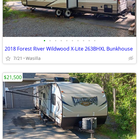
•
•
•
•
•
•
•
•
•
•
2018 Forest River Wildwood X-Lite 263BHXL Bunkhouse
7/21
Wasilla
$21,500