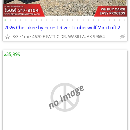
•
•
•
•
•
•
•
•
•
•
•
•
•
•
•
•
•
•
•
•
•
•
•
•
2026 Cherokee by Forest River Timberwolf Mini Loft 20OGBL - $786/mo
8/3
1mi
4670 E FATTIC DR. WASILLA, AK 99654
$35,999
no image