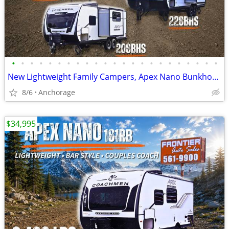
•
•
•
•
•
•
•
•
•
•
•
•
•
•
•
•
•
•
•
•
•
•
•
New Lightweight Family Campers, Apex Nano Bunkhouse Trailers
8/6
Anchorage
$34,995