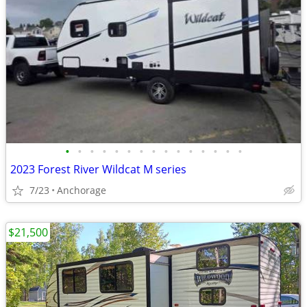
•
•
•
•
•
•
•
•
•
•
•
•
•
•
•
2023 Forest River Wildcat M series
7/23
Anchorage
$21,500