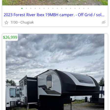
•
•
•
•
•
•
•
•
•
•
•
•
•
•
•
•
2023 Forest River Ibex 19MBH camper. - Off Grid / solar - Bunks / sleeps 5 - lik
7/30
Chugiak
$26,999