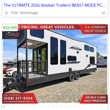
The ULTIMATE 2026 Alaskan Trailers! BEAST MODE PCKG🔥
7/20
Anchorage
$59,995
•
•
•
•
•
•
•
•
•
•
•
•
•
•
•
•
•
•
•
•
•
•
•
•