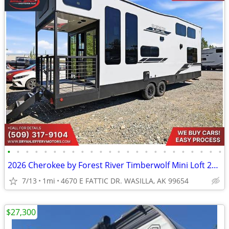
•
•
•
•
•
•
•
•
•
•
•
•
•
•
•
•
•
•
•
•
•
•
•
•
2026 Cherokee by Forest River Timberwolf Mini Loft 20OGBL - $917/mo
7/13
1mi
4670 E FATTIC DR. WASILLA, AK 99654
$27,300