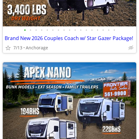
•
•
•
•
•
•
•
•
•
•
•
•
•
•
•
•
•
Brand New 2026 Couples Coach w/ Star Gazer Package!
7/13
Anchorage