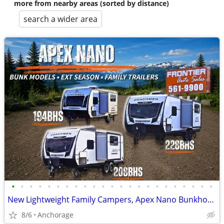
more from nearby areas (sorted by distance)
search a wider area
•
•
•
•
•
•
•
•
•
•
•
•
•
•
•
•
•
•
•
•
•
•
•
New Lightweight Family Campers, Apex Nano Bunkhouse Trailers
8/6
Anchorage