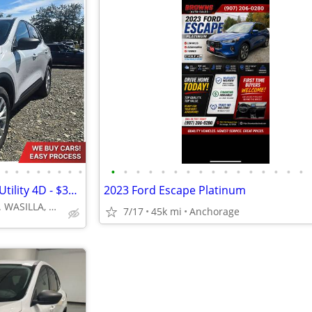
•
•
•
•
•
•
•
•
•
•
•
•
•
•
•
•
•
•
•
•
•
•
•
•
2025 Ford Escape Active Sport Utility 4D - $354/mo
2023 Ford Escape Platinum
4670 E FATTIC DR. WASILLA, AK 99654
7/17
45k mi
Anchorage