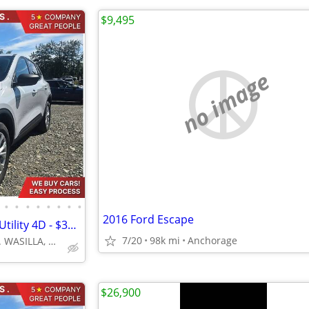
$9,495
no image
•
•
•
•
•
•
•
•
2016 Ford Escape
2025 Ford Escape Active Sport Utility 4D - $354/mo
7/20
98k mi
Anchorage
4670 E FATTIC DR. WASILLA, AK 99654
$26,900