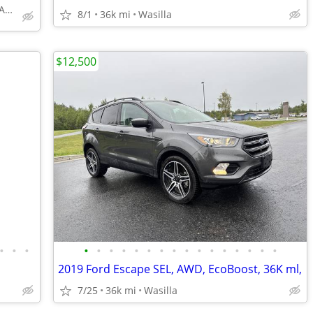
4670 E FATTIC DR. WASILLA, AK 99654
8/1
36k mi
Wasilla
$12,500
•
•
•
•
•
•
•
•
•
•
•
•
•
•
•
•
•
•
•
2019 Ford Escape SEL, AWD, EcoBoost, 36K ml,
7/25
36k mi
Wasilla