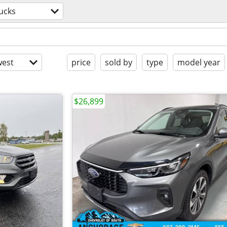
ucks
est
price
sold by
type
model year
$26,899