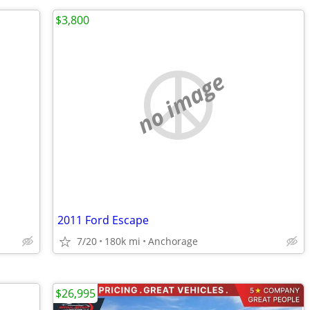
$3,800
no image
2011 Ford Escape
7/20
180k mi
Anchorage
$26,995