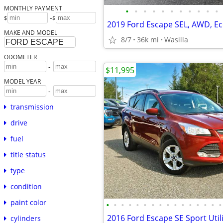
MONTHLY PAYMENT
•
•
•
•
•
•
•
•
•
•
•
-
$
$
2019 Ford Escape SEL, AWD, Ec
MAKE AND MODEL
8/7
36k mi
Wasilla
ODOMETER
-
$11,995
MODEL YEAR
-
transmission
drive
fuel
title status
type
condition
paint color
•
•
•
•
•
•
•
•
•
•
•
•
•
•
•
•
2016 Ford Escape SE Sport Util
cylinders