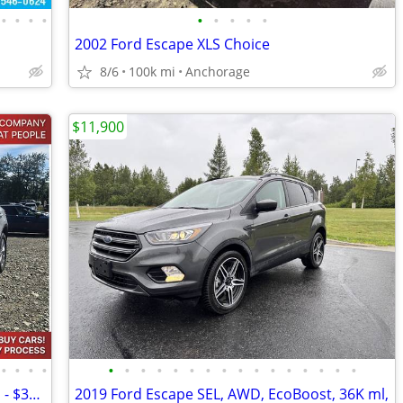
•
•
•
•
•
•
•
•
•
2002 Ford Escape XLS Choice
8/6
100k mi
Anchorage
$11,900
•
•
•
•
•
•
•
•
•
•
•
•
•
•
•
•
•
•
•
•
2025 Ford Escape Active Sport Utility 4D - $354/mo
2019 Ford Escape SEL, AWD, EcoBoost, 36K ml,