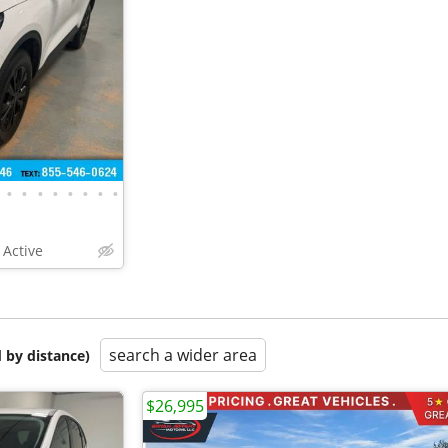
•
•
•
•
•
•
•
•
 Active
search a wider area
 by distance)
$26,995