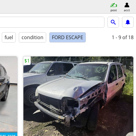
post
acct
fuel
condition
FORD ESCAPE
1 - 9
of 18
$1