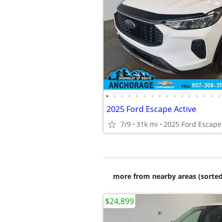
•
•
•
•
•
•
•
•
•
•
•
•
•
•
•
•
2025 Ford Escape Active
7/9
31k mi
2025 Ford Escape
more from nearby areas (sorted
$24,899