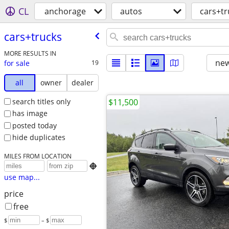
CL
anchorage
autos
cars+tr
cars+trucks
MORE RESULTS IN
new
for sale
19
all
owner
dealer
search titles only
$11,500
has image
posted today
hide duplicates
MILES FROM LOCATION

use map...
price
free
$
– $