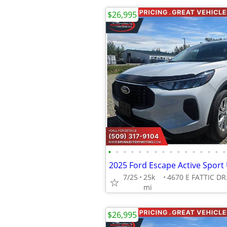
$26,995
•
•
•
•
•
•
•
•
•
•
•
•
•
•
•
•
7/25
25k
mi
$26,995