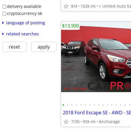
8/4
102k mi
+ United Auto S
delivery available
cryptocurrency ok
language of posting
$13,900
related searches
reset
apply
•
•
•
•
•
•
•
•
•
•
•
•
•
•
•
•
7/30
95k mi
Anchorage