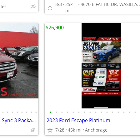
8/3
25k
ales
mi
$26,900
•
•
•
•
•
•
•
•
•
•
•
•
•
•
•
•
•
•
•
•
•
•
•
•
2018 Ford Escape SE - AWD - SE Sync 3 Package - Power & Heated Seats
2023 Ford Escape Platinum
7/28
45k mi
Anchorage