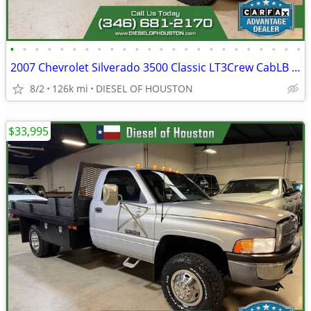
•
•
•
•
•
•
•
•
•
•
•
•
•
•
•
•
•
•
•
•
•
•
•
•
2007 Chevrolet Silverado 3500 Classic LT3Crew CabLB DRW
8/2
126k mi
DIESEL OF HOUSTON
$33,995