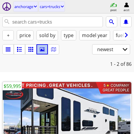
anchorage
cars+trucks
post
acct
+
price
sold by
type
model year
fuel
newest
1 - 2
of 86
$59,995