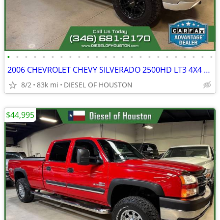
•
•
•
•
•
•
•
•
•
•
•
•
•
•
•
•
•
•
•
•
•
•
•
•
2006 CHEVROLET CHEVY SILVERADO 2500HD LT3 4X4 6.6L DURAMAX DIESEL
8/2
83k mi
DIESEL OF HOUSTON
$44,995