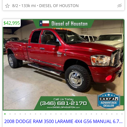
8/2
133k mi
DIESEL OF HOUSTON
$42,995
•
•
•
•
•
•
•
•
•
•
•
•
•
•
•
•
•
•
•
•
•
•
•
•
2008 DODGE RAM 3500 LARAMIE 4X4 G56 MANUAL 6.7L CUMMINS DIESEL