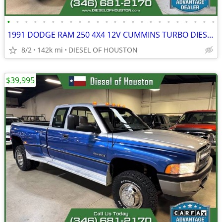
•
•
•
•
•
•
•
•
•
•
•
•
•
•
•
•
•
•
•
•
•
•
•
•
1991 DODGE RAM 250 4X4 12V CUMMINS TURBO DIESEL REG CAB
8/2
142k mi
DIESEL OF HOUSTON
$39,995