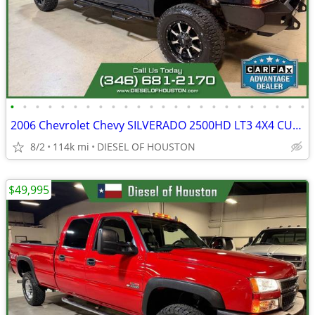
•
•
•
•
•
•
•
•
•
•
•
•
•
•
•
•
•
•
•
•
•
•
•
•
2006 Chevrolet Chevy SILVERADO 2500HD LT3 4X4 CUSTOM 6.6L LBZ DURAMAX
8/2
114k mi
DIESEL OF HOUSTON
$49,995