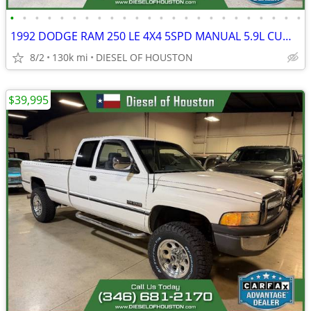
•
•
•
•
•
•
•
•
•
•
•
•
•
•
•
•
•
•
•
•
•
•
•
•
1992 DODGE RAM 250 LE 4X4 5SPD MANUAL 5.9L CUMMINS 12V DIESEL
8/2
130k mi
DIESEL OF HOUSTON
$39,995