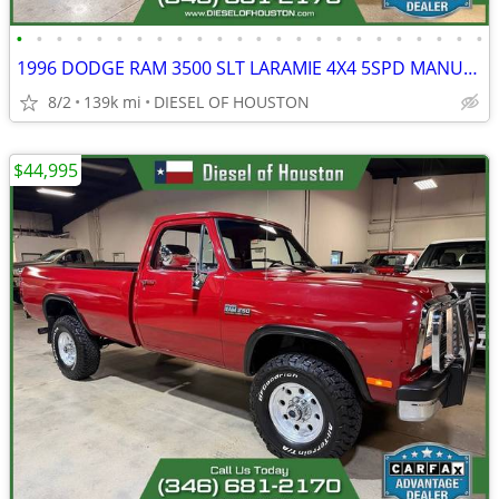
•
•
•
•
•
•
•
•
•
•
•
•
•
•
•
•
•
•
•
•
•
•
•
•
1996 DODGE RAM 3500 SLT LARAMIE 4X4 5SPD MANUAL 5.9L CUMMINS DIESEL
8/2
139k mi
DIESEL OF HOUSTON
$44,995