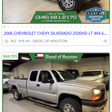
•
•
•
•
•
•
•
•
•
•
•
•
•
•
•
•
•
•
•
•
•
•
•
•
2006 CHEVROLET CHEVY SILVERADO 2500HD LT 4X4 6.6L LBZ DURAMAX DIESEL
8/2
91k mi
DIESEL OF HOUSTON
$44,995