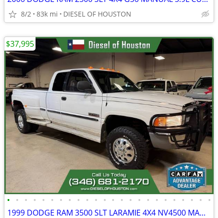
8/2
83k mi
DIESEL OF HOUSTON
$37,995
•
•
•
•
•
•
•
•
•
•
•
•
•
•
•
•
•
•
•
•
•
•
•
•
1999 DODGE RAM 3500 SLT LARAMIE 4X4 NV4500 MANUAL 5.9L CUMMINS DIESEL