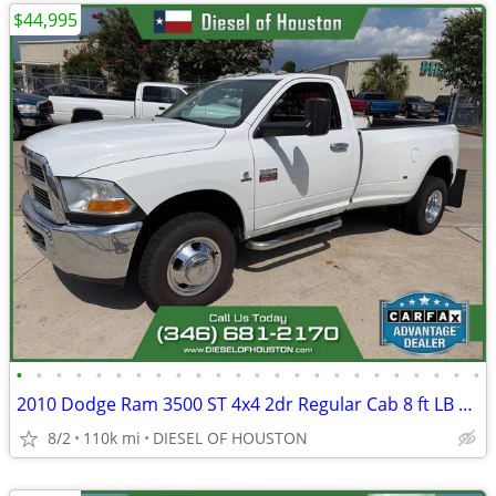
$44,995
•
•
•
•
•
•
•
•
•
•
•
•
•
•
•
•
•
•
•
•
•
•
•
•
2010 Dodge Ram 3500 ST 4x4 2dr Regular Cab 8 ft LB DRW Pickup
8/2
110k mi
DIESEL OF HOUSTON