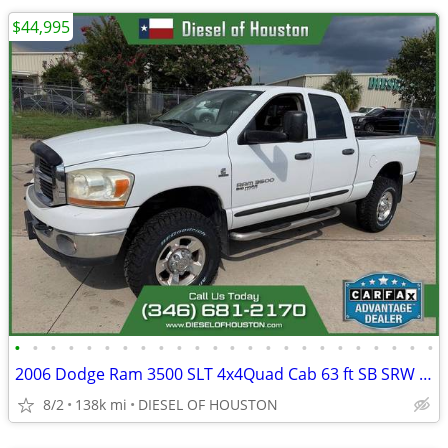
$44,995
•
•
•
•
•
•
•
•
•
•
•
•
•
•
•
•
•
•
•
•
•
•
•
•
2006 Dodge Ram 3500 SLT 4x4Quad Cab 63 ft SB SRW Pickup
8/2
138k mi
DIESEL OF HOUSTON