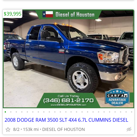
$39,995
•
•
•
•
•
•
•
•
•
•
•
•
•
•
•
•
•
•
•
•
•
•
•
•
2008 DODGE RAM 3500 SLT 4X4 6.7L CUMMINS DIESEL
8/2
153k mi
DIESEL OF HOUSTON