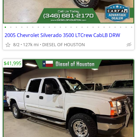
•
•
•
•
•
•
•
•
•
•
•
•
•
•
•
•
•
•
•
•
•
•
•
•
2005 Chevrolet Silverado 3500 LTCrew CabLB DRW
8/2
127k mi
DIESEL OF HOUSTON
$41,995