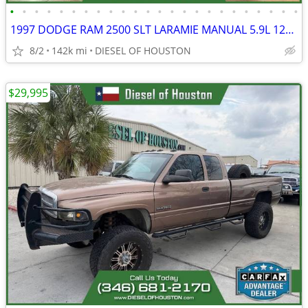
•
•
•
•
•
•
•
•
•
•
•
•
•
•
•
•
•
•
•
•
•
•
•
•
1997 DODGE RAM 2500 SLT LARAMIE MANUAL 5.9L 12V CUMMINS DIESEL
8/2
142k mi
DIESEL OF HOUSTON
$29,995