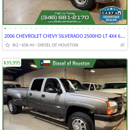
•
•
•
•
•
•
•
•
•
•
•
•
•
•
•
•
•
•
•
•
•
•
•
•
2006 CHEVROLET CHEVY SILVERADO 2500HD LT 4X4 6.6L DURAMAX DIESEL
8/2
65k mi
DIESEL OF HOUSTON
$39,995