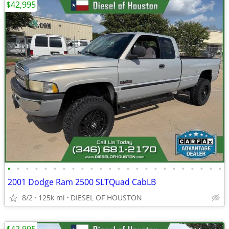
$42,995
•
•
•
•
•
•
•
•
•
•
•
•
•
•
•
•
•
•
•
•
•
•
•
•
2001 Dodge Ram 2500 SLTQuad CabLB
8/2
125k mi
DIESEL OF HOUSTON