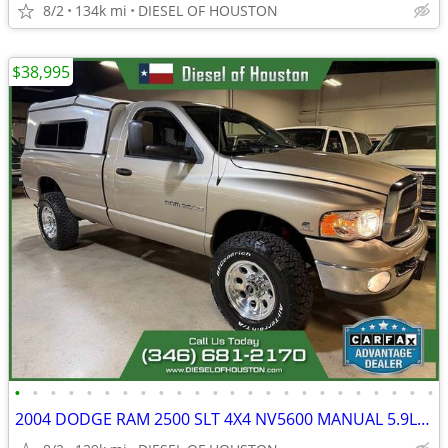
8/2
134k mi
DIESEL OF HOUSTON
$38,995
•
•
•
•
•
•
•
•
•
•
•
•
•
•
•
•
•
•
•
•
•
•
•
•
2004 DODGE RAM 2500 SLT 4X4 NV5600 MANUAL 5.9L CUMMINS DIESEL