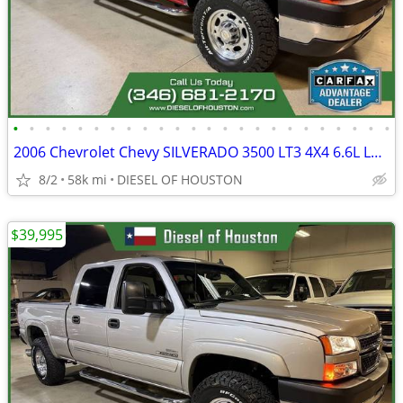
•
•
•
•
•
•
•
•
•
•
•
•
•
•
•
•
•
•
•
•
•
•
•
•
2006 Chevrolet Chevy SILVERADO 3500 LT3 4X4 6.6L LBZ DURAMAX DIESEL 58
8/2
58k mi
DIESEL OF HOUSTON
$39,995