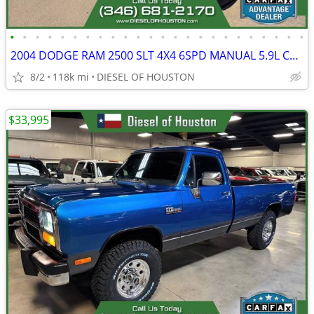
•
•
•
•
•
•
•
•
•
•
•
•
•
•
•
•
•
•
•
•
•
•
•
•
2004 DODGE RAM 2500 SLT 4X4 6SPD MANUAL 5.9L CUMMINS DIESEL 1-OWNER
8/2
118k mi
DIESEL OF HOUSTON
$33,995