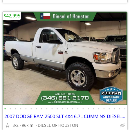
$42,995
•
•
•
•
•
•
•
•
•
•
•
•
•
•
•
•
•
•
•
•
•
•
•
•
2007 DODGE RAM 2500 SLT 4X4 6.7L CUMMINS DIESEL G56 MANUAL
8/2
96k mi
DIESEL OF HOUSTON