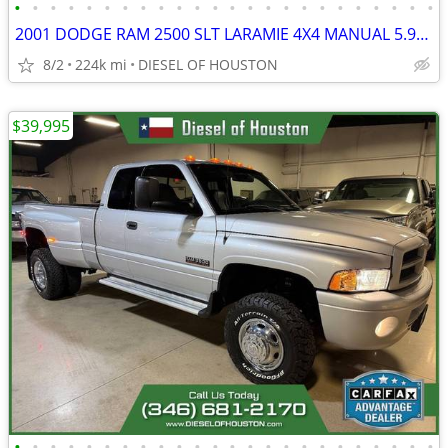
•
•
•
•
•
•
•
•
•
•
•
•
•
•
•
•
•
•
•
•
•
•
•
•
2001 DODGE RAM 2500 SLT LARAMIE 4X4 MANUAL 5.9L CUMMINS DIESEL
8/2
224k mi
DIESEL OF HOUSTON
$39,995
•
•
•
•
•
•
•
•
•
•
•
•
•
•
•
•
•
•
•
•
•
•
•
•