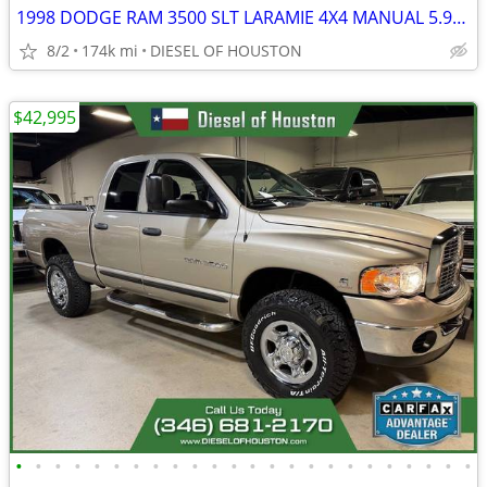
1998 DODGE RAM 3500 SLT LARAMIE 4X4 MANUAL 5.9L 12V CUMMINS DIESEL
8/2
174k mi
DIESEL OF HOUSTON
$42,995
•
•
•
•
•
•
•
•
•
•
•
•
•
•
•
•
•
•
•
•
•
•
•
•