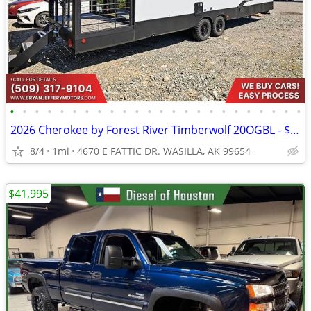
•
•
•
•
•
•
•
•
•
•
•
•
•
•
•
•
•
•
•
•
•
•
•
•
2026 Cherokee by Forest River Timberwolf 20OGBL - $786/mo
8/4
1mi
4670 E FATTIC DR. WASILLA, AK 99654
$41,995