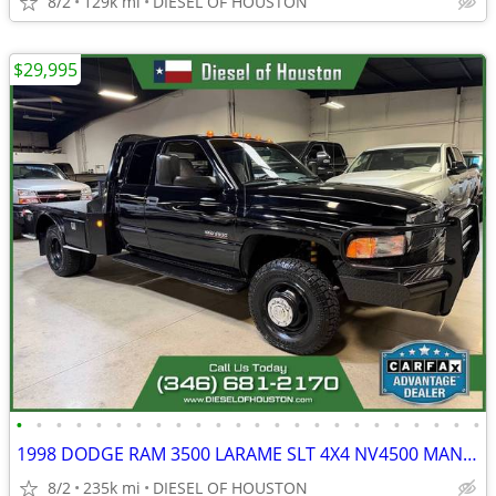
8/2
129k mi
DIESEL OF HOUSTON
$29,995
•
•
•
•
•
•
•
•
•
•
•
•
•
•
•
•
•
•
•
•
•
•
•
•
1998 DODGE RAM 3500 LARAME SLT 4X4 NV4500 MANUAL 24V CUMMINS DIESEL
8/2
235k mi
DIESEL OF HOUSTON