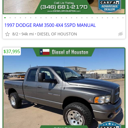
•
•
•
•
•
•
•
•
•
•
•
•
•
•
•
•
•
•
•
•
•
•
•
•
1997 DODGE RAM 3500 4X4 5SPD MANUAL
8/2
94k mi
DIESEL OF HOUSTON
$37,995