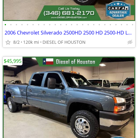
•
•
•
•
•
•
•
•
•
•
•
•
•
•
•
•
•
•
•
•
•
•
•
•
2006 Chevrolet Silverado 2500HD 2500 HD 2500-HD LT3Crew CabSB
8/2
120k mi
DIESEL OF HOUSTON
$45,995