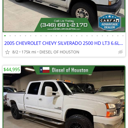
•
•
•
•
•
•
•
•
•
•
•
•
•
•
•
•
•
•
•
•
•
•
•
•
2005 CHEVROLET CHEVY SILVERADO 2500 HD LT3 6.6L LLY DURAMAX
8/2
175k mi
DIESEL OF HOUSTON
$44,995