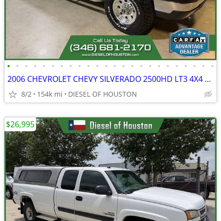
•
•
•
•
•
•
•
•
•
•
•
•
•
•
•
•
•
•
•
•
•
•
•
•
2006 CHEVROLET CHEVY SILVERADO 2500HD LT3 4X4 6.6L LBZ DURAMAX DIESEL
8/2
154k mi
DIESEL OF HOUSTON
$26,995