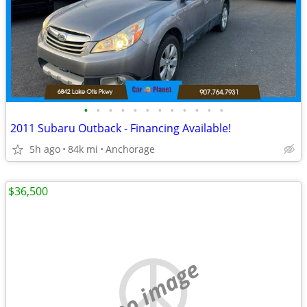
•
•
•
•
•
•
•
•
•
•
•
•
2011 Subaru Outback - Financing Available!
5h ago
84k mi
Anchorage
$36,500
no image