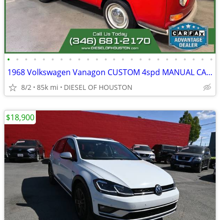
•
•
•
•
•
•
•
•
•
•
•
•
•
•
•
•
•
•
•
•
•
•
•
•
1968 Volkswagen Vanagon CUSTOM 4spd MANUAL CALI CAR
8/2
85k mi
DIESEL OF HOUSTON
$18,900