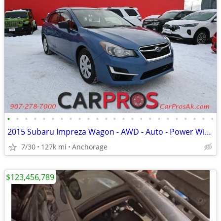
•
•
•
•
•
•
•
•
•
•
•
•
•
•
•
•
•
•
•
•
•
•
•
•
2015 Subaru Impreza Wagon - AWD - Auto - Power Windows & Door Locks
7/30
127k mi
Anchorage
$123,456,789