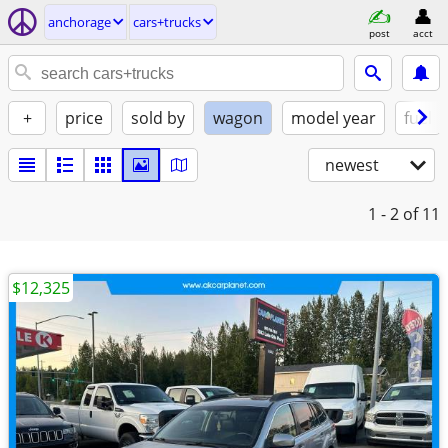
anchorage
cars+trucks
post
acct
+
price
sold by
wagon
model year
fuel
newest
1 - 2
of 11
$12,325