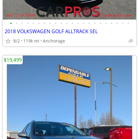
•
•
•
•
•
•
•
•
•
•
•
•
•
•
•
•
•
•
•
•
•
•
2018 VOLKSWAGEN GOLF ALLTRACK SEL
8/2
119k mi
Anchorage
$19,499