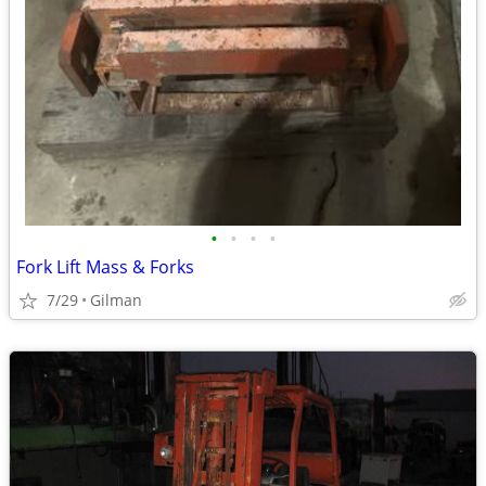
•
•
•
•
Fork Lift Mass & Forks
7/29
Gilman