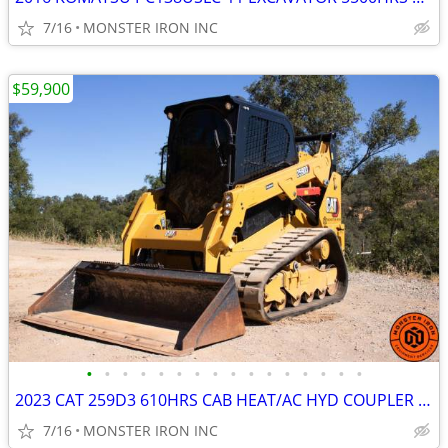
7/16
MONSTER IRON INC
$59,900
•
•
•
•
•
•
•
•
•
•
•
•
•
•
•
•
2023 CAT 259D3 610HRS CAB HEAT/AC HYD COUPLER WARRANTY
7/16
MONSTER IRON INC