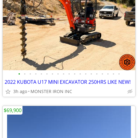
•
•
•
•
•
•
•
•
•
•
•
•
•
•
•
•
•
•
•
2022 KUBOTA U17 MINI EXCAVATOR 250HRS LIKE NEW!
3h ago
MONSTER IRON INC
$69,900