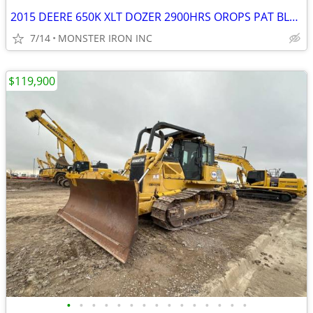
2015 DEERE 650K XLT DOZER 2900HRS OROPS PAT BLADE MS RIPPER
7/14
MONSTER IRON INC
$119,900
•
•
•
•
•
•
•
•
•
•
•
•
•
•
•