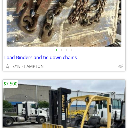
•
•
•
•
Load Binders and tie down chains
7/18
HAMPTON
$7,500