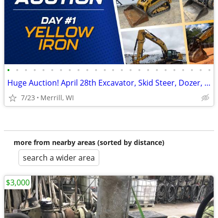
•
•
•
•
•
•
•
•
•
•
•
•
•
•
•
•
•
•
•
•
•
•
•
•
Huge Auction! April 28th Excavator, Skid Steer, Dozer, Pickup, Tractor
7/23
Merrill, WI
more from nearby areas (sorted by distance)
search a wider area
$3,000