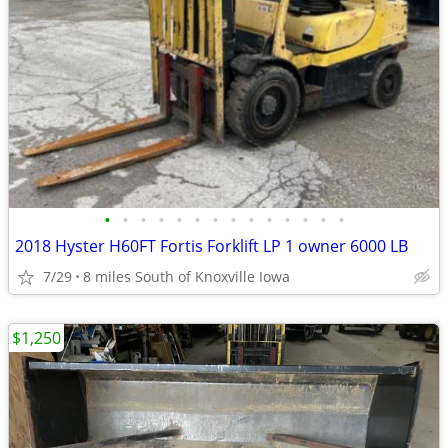
•
•
•
•
•
•
•
•
•
•
•
•
•
•
2018 Hyster H60FT Fortis Forklift LP 1 owner 6000 LB
7/29
8 miles South of Knoxville Iowa
$1,250