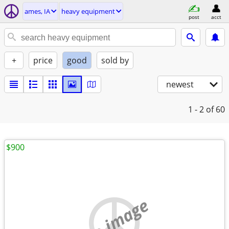
ames, IA
heavy equipment
post
acct
+
price
good
sold by
newest
1 - 2
of 60
$900
no image