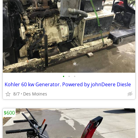
•
•
•
Kohler 60 kw Generator. Powered by johnDeere Diesle
8/7
Des Moines
$600