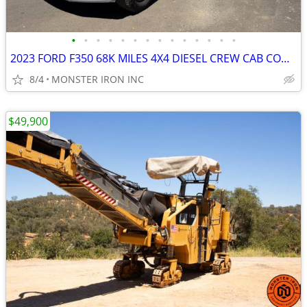
•
•
•
•
•
•
•
•
•
•
•
•
•
•
2023 FORD F350 68K MILES 4X4 DIESEL CREW CAB CONTRACTOR BODY
8/4
MONSTER IRON INC
$49,900