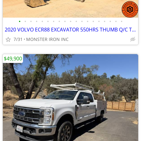
•
•
•
•
•
•
•
•
•
•
•
•
•
•
•
•
•
•
•
2020 VOLVO ECR88 EXCAVATOR 550HRS THUMB Q/C TIER 4 OROPS
7/31
MONSTER IRON INC
$49,900