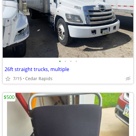
•
•
•
•
26ft straight trucks, multiple
7/15
Cedar Rapids
$500