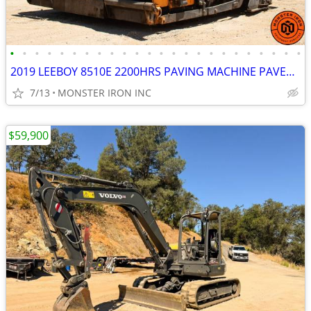
•
•
•
•
•
•
•
•
•
•
•
•
•
•
•
•
•
•
•
•
•
•
•
•
2019 LEEBOY 8510E 2200HRS PAVING MACHINE PAVER CLEAN
7/13
MONSTER IRON INC
$59,900