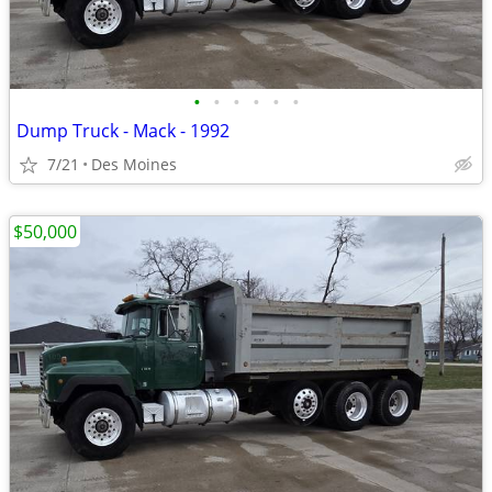
•
•
•
•
•
•
Dump Truck - Mack - 1992
7/21
Des Moines
$50,000