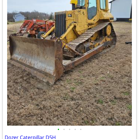
•
•
•
•
•
Dozer Caterpillar D5H