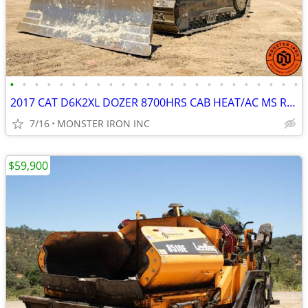
•
•
•
•
•
•
•
•
•
•
•
•
•
•
•
•
•
•
•
•
•
•
•
•
2017 CAT D6K2XL DOZER 8700HRS CAB HEAT/AC MS RIPPER PAT BLADE
7/16
MONSTER IRON INC
$59,900