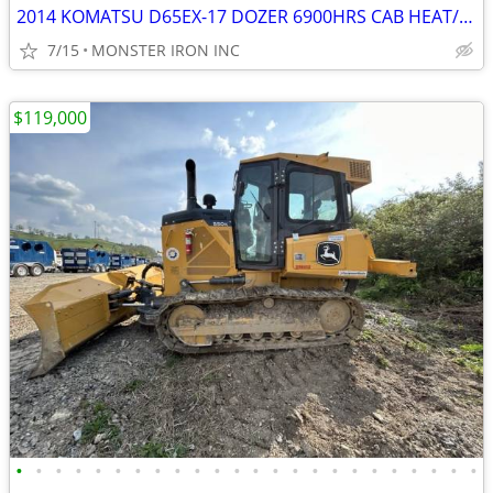
2014 KOMATSU D65EX-17 DOZER 6900HRS CAB HEAT/AC PAT BLADE MS RIPPER
7/15
MONSTER IRON INC
$119,000
•
•
•
•
•
•
•
•
•
•
•
•
•
•
•
•
•
•
•
•
•
•
•
•