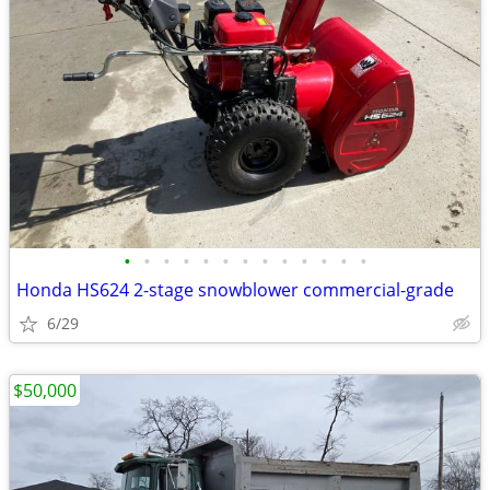
•
•
•
•
•
•
•
•
•
•
•
•
•
Honda HS624 2-stage snowblower commercial-grade
6/29
$50,000