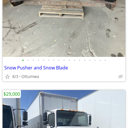
•
•
•
•
•
•
•
•
•
•
•
•
•
•
•
•
•
Snow Pusher and Snow Blade
8/3
Ottumwa
$29,000