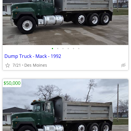
•
•
•
•
•
•
Dump Truck - Mack - 1992
7/21
Des Moines
$50,000