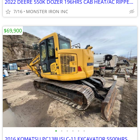
2022 DEERE 550K DOZER 196HRS CAB HEAT/AC RIPPER PAT BLADE LIKE NEW!
7/16
MONSTER IRON INC
$69,900
•
•
•
•
•
•
2016 KOMATSU PC138USLC-11 EXCAVATOR 5500HRS THUMB Q/C