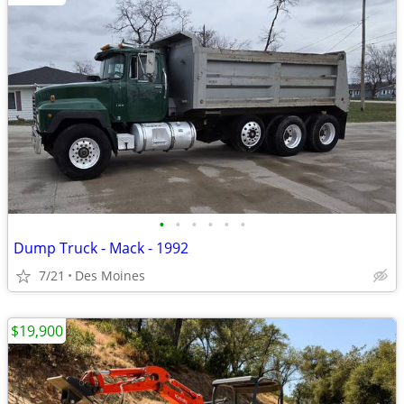
•
•
•
•
•
•
Dump Truck - Mack - 1992
7/21
Des Moines
$19,900