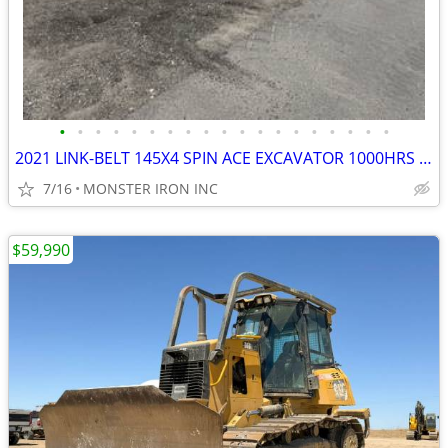
•
•
•
•
•
•
•
•
•
•
•
•
•
•
•
•
•
•
•
2021 LINK-BELT 145X4 SPIN ACE EXCAVATOR 1000HRS THUMB BLADE
7/16
MONSTER IRON INC
$59,990