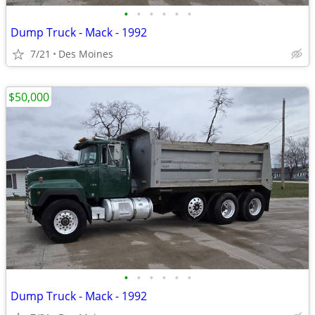
•
•
•
•
•
•
Dump Truck - Mack - 1992
7/21
Des Moines
$50,000
•
•
•
•
•
•
Dump Truck - Mack - 1992