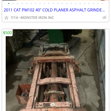
•
•
•
•
•
•
•
•
•
•
•
•
•
•
•
•
•
•
•
•
•
•
2011 CAT PM102 40" COLD PLANER ASPHALT GRINDER 2000HRS
7/14
MONSTER IRON INC
$500