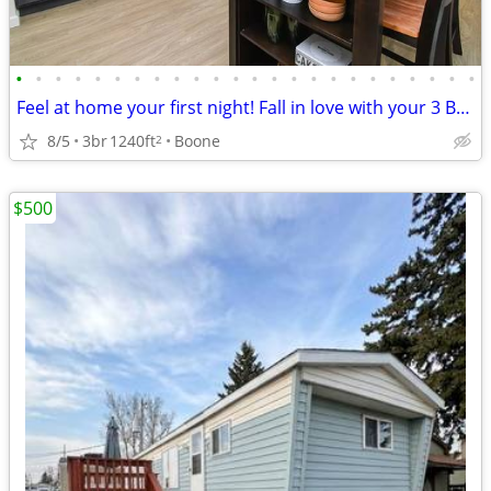
•
•
•
•
•
•
•
•
•
•
•
•
•
•
•
•
•
•
•
•
•
•
•
•
Feel at home your first night! Fall in love with your 3 BR / 2 BA!
8/5
3br
1240ft
Boone
2
$500