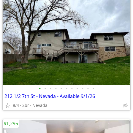
•
•
•
•
•
•
•
•
•
•
•
212 1/2 7th St - Nevada - Available 9/1/26
8/4
2br
Nevada
$1,295