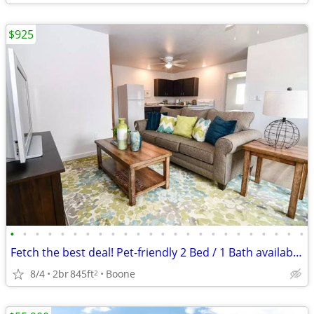
$925
•
•
•
•
•
•
•
•
•
•
•
•
•
•
•
•
•
•
•
•
•
•
•
•
Fetch the best deal! Pet-friendly 2 Bed / 1 Bath available now.
8/4
2br
845ft
Boone
2