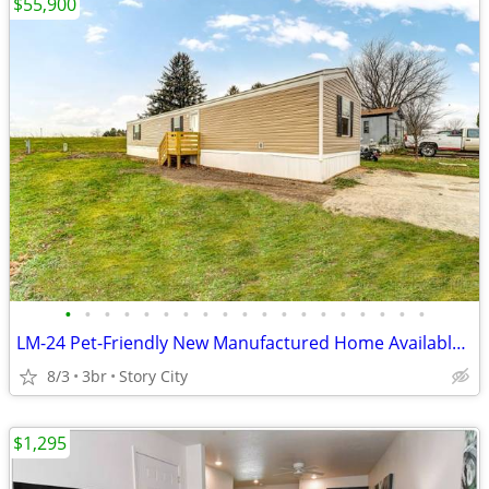
$55,900
•
•
•
•
•
•
•
•
•
•
•
•
•
•
•
•
•
•
•
LM-24 Pet-Friendly New Manufactured Home Available for Sale!!
8/3
3br
Story City
$1,295