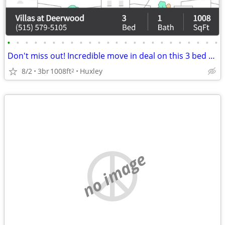
•
•
•
•
•
•
•
•
•
•
•
•
•
•
•
•
•
•
•
•
•
•
•
•
Don't miss out! Incredible move in deal on this 3 bed 1 bath!
8/2
3br
1008ft
Huxley
2
no image