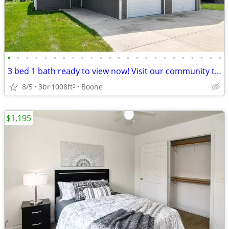
•
•
•
•
•
•
•
•
•
•
•
•
•
•
•
•
•
•
•
•
•
•
•
•
3 bed 1 bath ready to view now! Visit our community today!
8/5
3br
1008ft
Boone
2
$1,195