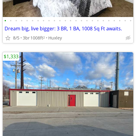
•
•
•
•
•
•
•
•
•
•
•
•
•
•
•
•
•
•
•
•
•
•
•
•
Dream big, live bigger: 3 BR, 1 BA, 1008 Sq Ft awaits.
8/5
3br
1008ft
Huxley
2
$1,333