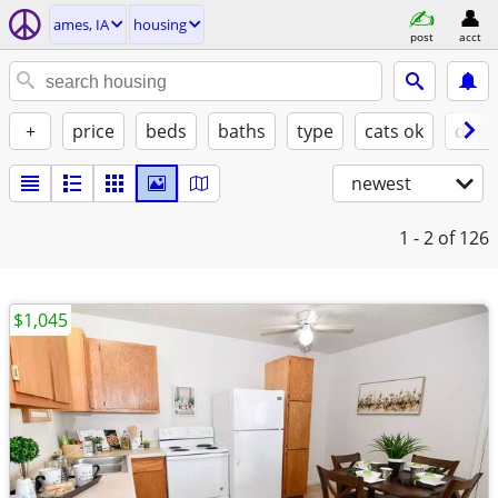
ames, IA
housing
post
acct
+
price
beds
baths
type
cats ok
dogs
newest
1 - 2
of 126
$1,045