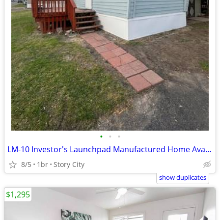
•
•
•
LM-10 Investor's Launchpad Manufactured Home Available for Sale!!
8/5
1br
Story City
show duplicates
$1,295