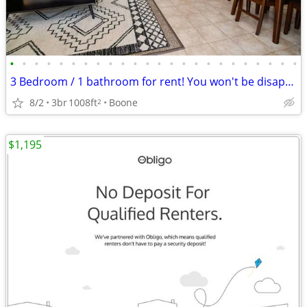
•
•
•
•
•
•
•
•
•
•
•
•
•
•
•
•
•
•
•
•
•
•
•
•
3 Bedroom / 1 bathroom for rent! You won't be disappointed!
8/2
3br
1008ft
Boone
2
$1,195