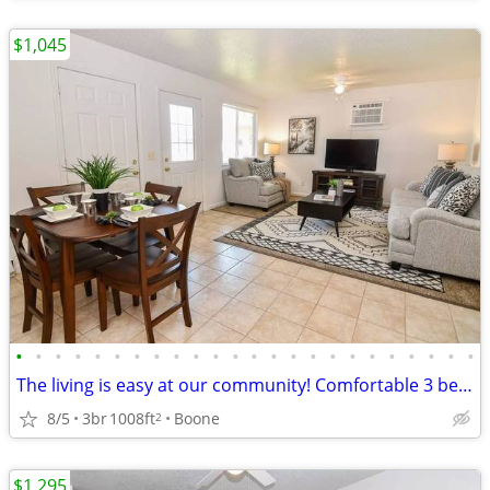
$1,045
•
•
•
•
•
•
•
•
•
•
•
•
•
•
•
•
•
•
•
•
•
•
•
•
The living is easy at our community! Comfortable 3 bed/1 bath!
8/5
3br
1008ft
Boone
2
$1,295