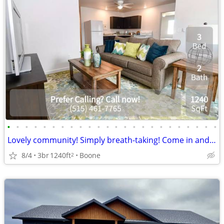
•
•
•
•
•
•
•
•
•
•
•
•
•
•
•
•
•
•
•
•
•
•
•
•
Lovely community! Simply breath-taking! Come in and see for yourself!
8/4
3br
1240ft
Boone
2