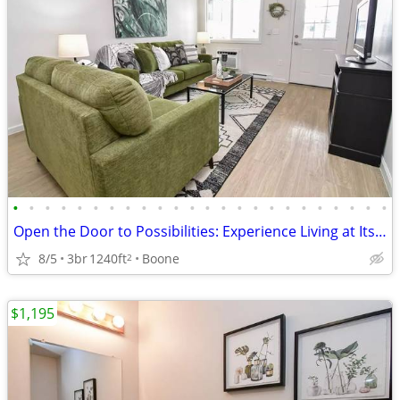
•
•
•
•
•
•
•
•
•
•
•
•
•
•
•
•
•
•
•
•
•
•
•
•
Open the Door to Possibilities: Experience Living at Its Very Best!
8/5
3br
1240ft
Boone
2
$1,195