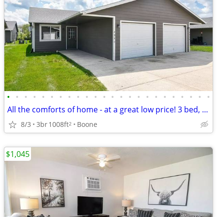
•
•
•
•
•
•
•
•
•
•
•
•
•
•
•
•
•
•
•
•
•
•
•
•
All the comforts of home - at a great low price! 3 bed, 1 bath!
8/3
3br
1008ft
Boone
2
$1,045