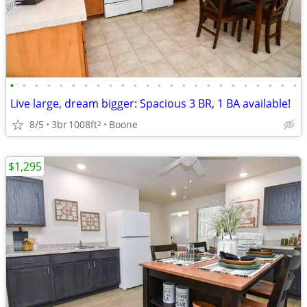
•
•
•
•
•
•
•
•
•
•
•
•
•
•
•
•
•
•
•
•
•
•
•
•
Live large, dream bigger: Spacious 3 BR, 1 BA available!
8/5
3br
1008ft
Boone
2
$1,295