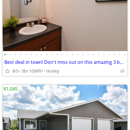
•
•
•
•
•
•
•
•
•
•
•
•
•
•
•
•
•
•
•
•
•
•
•
•
Best deal in town! Don't miss out on this amazing 3 bed, 1 bath!
8/5
3br
1008ft
Huxley
2
$1,045