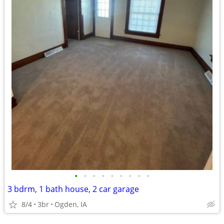
•
•
•
•
•
•
•
•
•
3 bdrm, 1 bath house, 2 car garage
8/4
3br
Ogden, IA