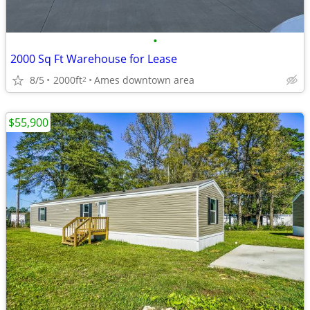
•
2000 Sq Ft Warehouse for Lease
8/5
2000ft
Ames downtown area
2
$55,900