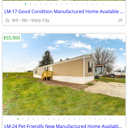
•
•
•
•
•
•
•
•
•
•
•
•
•
•
•
•
LM-17 Good Condition Manufactured Home Available for Sale!!
8/5
3br
Story City
$55,900
•
•
•
•
•
•
•
•
•
•
•
•
•
•
•
•
•
•
•
LM-24 Pet-Friendly New Manufactured Home Available for Sale!!