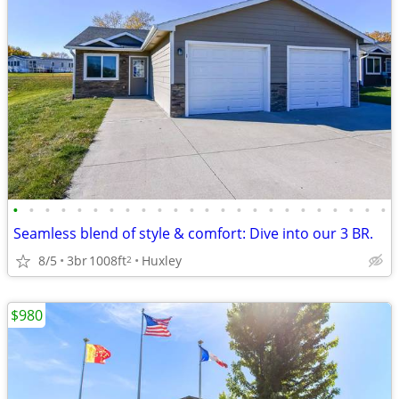
•
•
•
•
•
•
•
•
•
•
•
•
•
•
•
•
•
•
•
•
•
•
•
•
Seamless blend of style & comfort: Dive into our 3 BR.
8/5
3br
1008ft
Huxley
2
$980