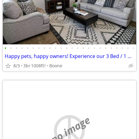
•
•
•
•
•
•
•
•
•
•
•
•
•
•
•
•
•
•
•
•
•
•
•
•
Happy pets, happy owners! Experience our 3 Bed / 1 Bath.
8/3
3br
1008ft
Boone
2
no image