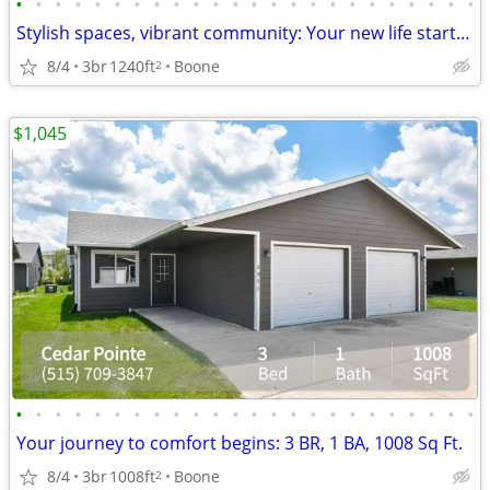
•
•
•
•
•
•
•
•
•
•
•
•
•
•
•
•
•
•
•
•
•
•
•
•
Stylish spaces, vibrant community: Your new life starts here!
8/4
3br
1240ft
Boone
2
$1,045
•
•
•
•
•
•
•
•
•
•
•
•
•
•
•
•
•
•
•
•
•
•
•
•
Your journey to comfort begins: 3 BR, 1 BA, 1008 Sq Ft.
8/4
3br
1008ft
Boone
2