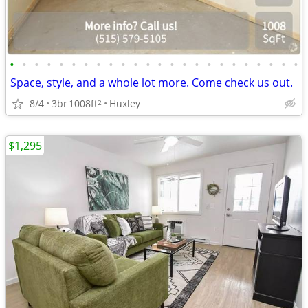
•
•
•
•
•
•
•
•
•
•
•
•
•
•
•
•
•
•
•
•
•
•
•
•
Space, style, and a whole lot more. Come check us out.
8/4
3br
1008ft
Huxley
2
$1,295