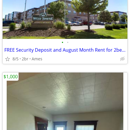
•
•
FREE Security Deposit and August Month Rent for 2bed/1bath
8/5
2br
Ames
$1,000