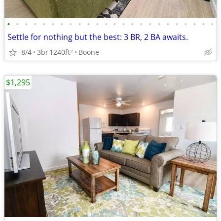
•
•
•
•
•
•
•
•
•
•
•
•
•
•
•
•
•
•
•
•
•
•
•
•
Settle for nothing but the best: 3 BR, 2 BA awaits.
8/4
3br
1240ft
Boone
2
$1,295