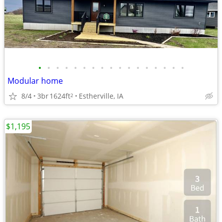
•
•
•
•
•
•
•
•
•
•
•
•
•
•
•
•
•
Modular home
8/4
3br
1624ft
Estherville, IA
2
$1,195