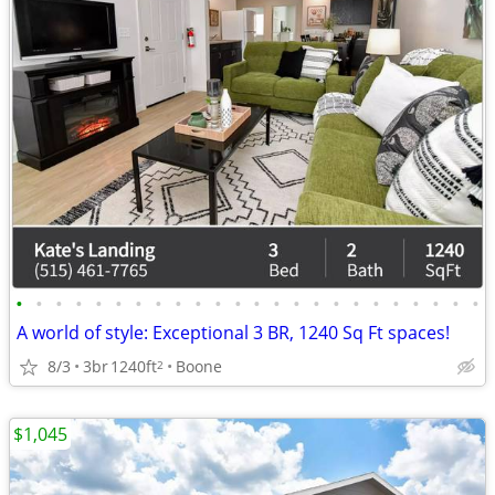
•
•
•
•
•
•
•
•
•
•
•
•
•
•
•
•
•
•
•
•
•
•
•
•
A world of style: Exceptional 3 BR, 1240 Sq Ft spaces!
8/3
3br
1240ft
Boone
2
$1,045