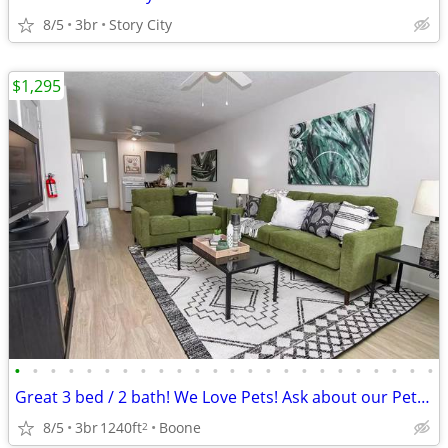
8/5
3br
Story City
$1,295
•
•
•
•
•
•
•
•
•
•
•
•
•
•
•
•
•
•
•
•
•
•
•
•
Great 3 bed / 2 bath! We Love Pets! Ask about our Pet Policy
8/5
3br
1240ft
Boone
2