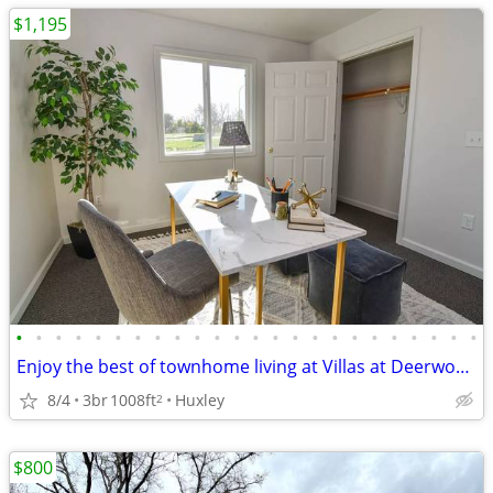
$1,195
•
•
•
•
•
•
•
•
•
•
•
•
•
•
•
•
•
•
•
•
•
•
•
•
Enjoy the best of townhome living at Villas at Deerwood
8/4
3br
1008ft
Huxley
2
$800