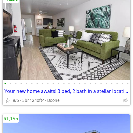
•
•
•
•
•
•
•
•
•
•
•
•
•
•
•
•
•
•
•
•
•
•
•
•
Your new home awaits! 3 bed, 2 bath in a stellar location.
8/5
3br
1240ft
Boone
2
$1,195