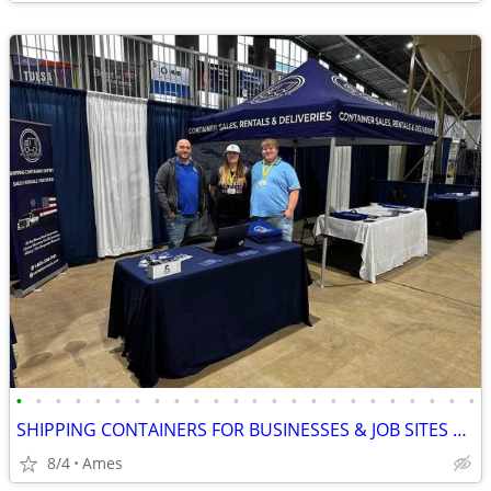
•
•
•
•
•
•
•
•
•
•
•
•
•
•
•
•
•
•
•
•
•
•
•
•
SHIPPING CONTAINERS FOR BUSINESSES & JOB SITES 515-709-4316
8/4
Ames