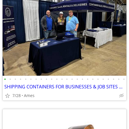
•
•
•
•
•
•
•
•
•
•
•
•
•
•
•
•
•
•
•
•
•
•
•
•
SHIPPING CONTAINERS FOR BUSINESSES & JOB SITES 515-709-4316
7/28
Ames