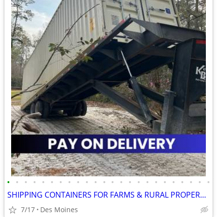
•
•
•
•
•
•
•
•
•
•
•
•
•
•
•
•
•
•
•
•
•
•
•
•
SHIPPING CONTAINERS FOR FARMS & RURAL PROPERTIES (385) 446-6148
7/17
Des Moines