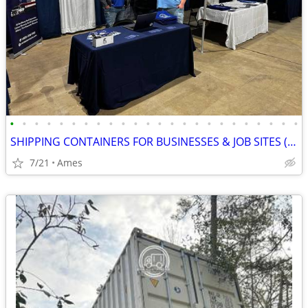
•
•
•
•
•
•
•
•
•
•
•
•
•
•
•
•
•
•
•
•
•
•
•
•
SHIPPING CONTAINERS FOR BUSINESSES & JOB SITES (385) 446-6148
7/21
Ames