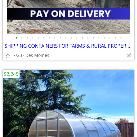
•
•
•
•
•
•
•
•
•
•
•
•
•
•
•
•
•
•
•
•
SHIPPING CONTAINERS FOR FARMS & RURAL PROPERTIES (385) 446-6148
7/23
Des Moines
$2,249