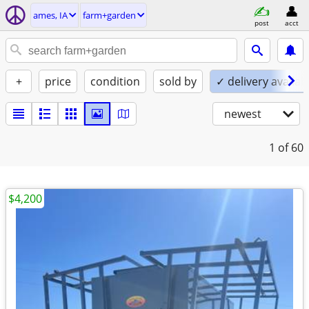
ames, IA
farm+garden
post
acct
+
price
condition
sold by
✓ delivery availab
newest
1
of 60
$4,200