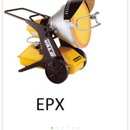
•
•
•
•
•
•