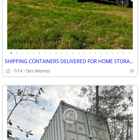
•
•
•
•
•
•
•
•
•
•
•
•
•
•
•
•
•
•
•
•
•
•
SHIPPING CONTAINERS DELIVERED FOR HOME STORAGE (385) 446-6148
7/14
Des Moines