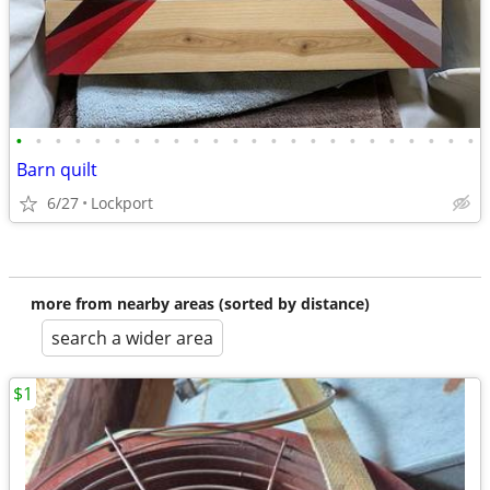
•
•
•
•
•
•
•
•
•
•
•
•
•
•
•
•
•
•
•
•
•
•
•
•
Barn quilt
6/27
Lockport
more from nearby areas (sorted by distance)
search a wider area
$1