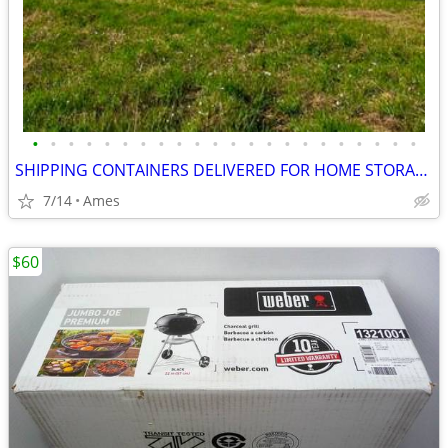
•
•
•
•
•
•
•
•
•
•
•
•
•
•
•
•
•
•
•
•
•
•
SHIPPING CONTAINERS DELIVERED FOR HOME STORAGE (385) 446-6148
7/14
Ames
$60