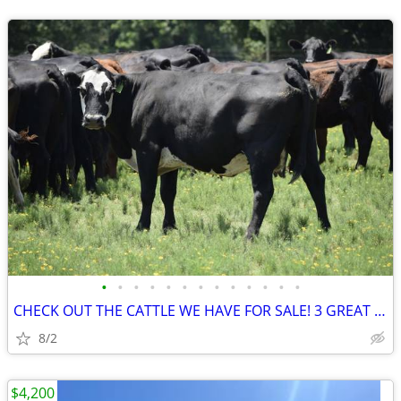
•
•
•
•
•
•
•
•
•
•
•
•
•
CHECK OUT THE CATTLE WE HAVE FOR SALE! 3 GREAT SETS!
8/2
$4,200