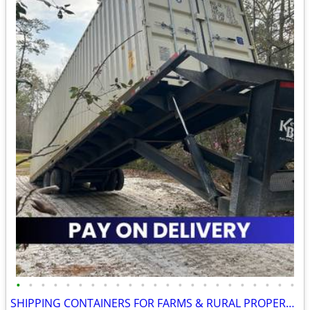
•
•
•
•
•
•
•
•
•
•
•
•
•
•
•
•
•
•
•
•
•
•
•
SHIPPING CONTAINERS FOR FARMS & RURAL PROPERTIES (385) 446-6148