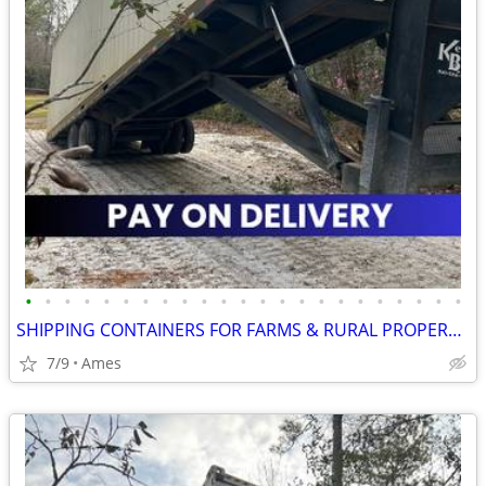
•
•
•
•
•
•
•
•
•
•
•
•
•
•
•
•
•
•
•
•
•
•
•
SHIPPING CONTAINERS FOR FARMS & RURAL PROPERTIES (385) 446-6148
7/9
Ames