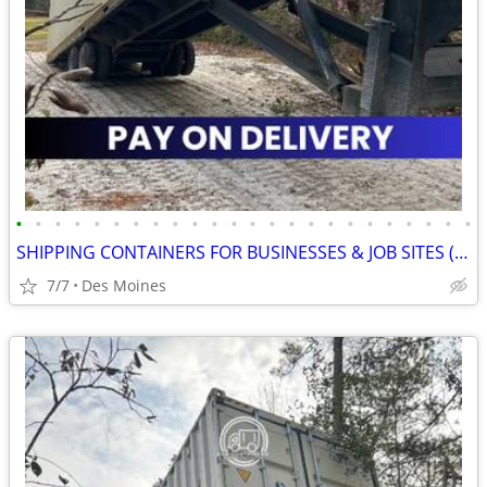
•
•
•
•
•
•
•
•
•
•
•
•
•
•
•
•
•
•
•
•
•
•
•
•
SHIPPING CONTAINERS FOR BUSINESSES & JOB SITES (385) 446-6148
7/7
Des Moines