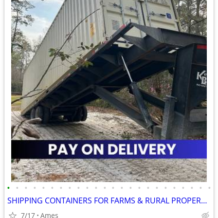
•
•
•
•
•
•
•
•
•
•
•
•
•
•
•
•
•
•
•
•
•
•
•
•
SHIPPING CONTAINERS FOR FARMS & RURAL PROPERTIES (385) 446-6148
7/17
Ames