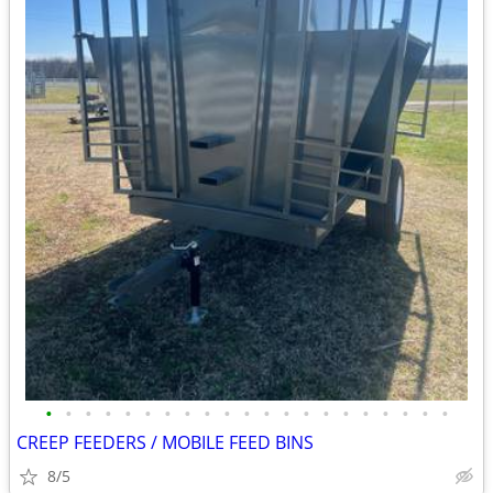
•
•
•
•
•
•
•
•
•
•
•
•
•
•
•
•
•
•
•
•
•
CREEP FEEDERS / MOBILE FEED BINS
8/5