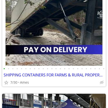
•
•
•
•
•
•
•
•
•
•
•
•
•
•
•
•
•
•
•
•
•
•
•
•
SHIPPING CONTAINERS FOR FARMS & RURAL PROPERTIES 515-709-4316
7/30
Ames