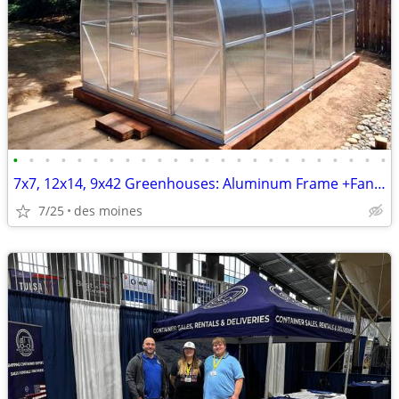
•
•
•
•
•
•
•
•
•
•
•
•
•
•
•
•
•
•
•
•
•
•
•
•
7x7, 12x14, 9x42 Greenhouses: Aluminum Frame +Fans/Vents
7/25
des moines