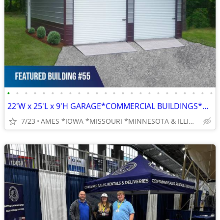
•
•
•
•
•
•
•
•
•
•
•
•
•
•
•
•
•
•
•
•
•
•
•
•
22'W x 25'L x 9'H GARAGE*COMMERCIAL BUILDINGS*BARNS*RV COVERS
7/23
AMES *IOWA *MISSOURI *MINNESOTA & ILLINOIS & BEYOND