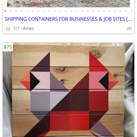
•
•
•
•
•
•
•
•
•
•
•
•
•
•
•
•
•
•
•
•
•
•
•
•
SHIPPING CONTAINERS FOR BUSINESSES & JOB SITES (385) 446-6148
7/7
Ames
$75