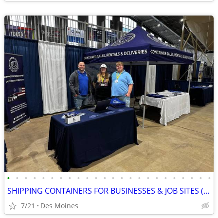
•
•
•
•
•
•
•
•
•
•
•
•
•
•
•
•
•
•
•
•
•
•
•
•
SHIPPING CONTAINERS FOR BUSINESSES & JOB SITES (385) 446-6148
7/21
Des Moines