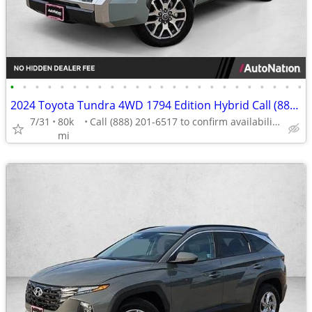
•
•
•
•
•
•
•
•
•
•
•
•
•
•
•
•
•
•
•
•
•
•
•
•
2024 Toyota Tundra 4WD 1794 Edition Hybrid Call (888) 201-6517
7/31
80k
Call (888) 201-6517 to confirm availability - May 14th
mi