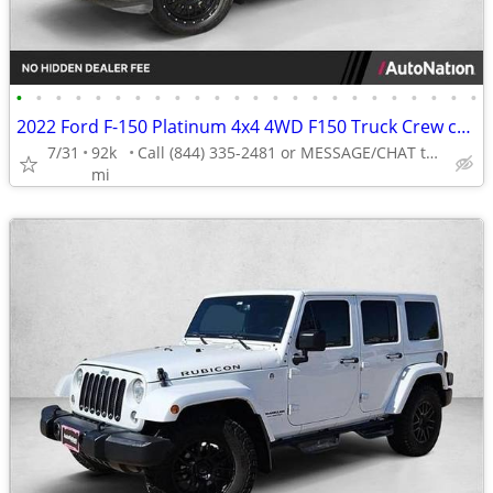
•
•
•
•
•
•
•
•
•
•
•
•
•
•
•
•
•
•
•
•
•
•
•
•
2022 Ford F-150 Platinum 4x4 4WD F150 Truck Crew cab AUTONATION
7/31
92k
Call (844) 335-2481 or MESSAGE/CHAT to confirm availability
mi