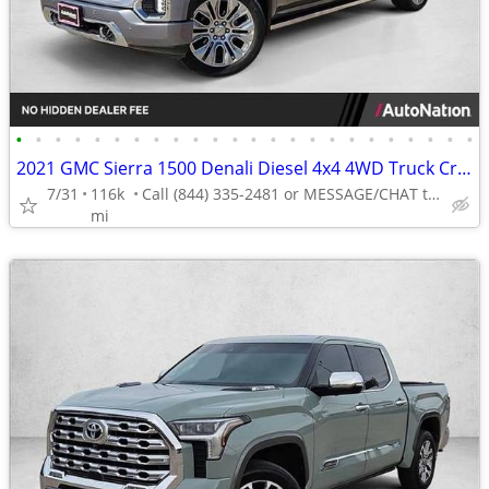
•
•
•
•
•
•
•
•
•
•
•
•
•
•
•
•
•
•
•
•
•
•
•
•
2021 GMC Sierra 1500 Denali Diesel 4x4 4WD Truck Crew cab AUTONATION
7/31
116k
Call (844) 335-2481 or MESSAGE/CHAT to confirm availability
mi