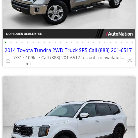
•
•
•
•
•
•
•
•
•
•
•
•
•
•
•
•
•
•
•
•
•
•
•
•
2014 Toyota Tundra 2WD Truck SR5 Call (888) 201-6517
7/31
109k
Call (888) 201-6517 to confirm availability - May 14th
mi