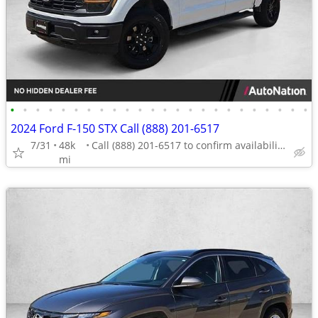
•
•
•
•
•
•
•
•
•
•
•
•
•
•
•
•
•
•
•
•
•
•
•
•
2024 Ford F-150 STX Call (888) 201-6517
7/31
48k
Call (888) 201-6517 to confirm availability - May 14th
mi