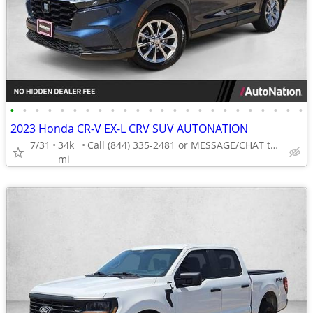
•
•
•
•
•
•
•
•
•
•
•
•
•
•
•
•
•
•
•
•
•
•
•
•
2023 Honda CR-V EX-L CRV SUV AUTONATION
7/31
34k
Call (844) 335-2481 or MESSAGE/CHAT to confirm availability
mi