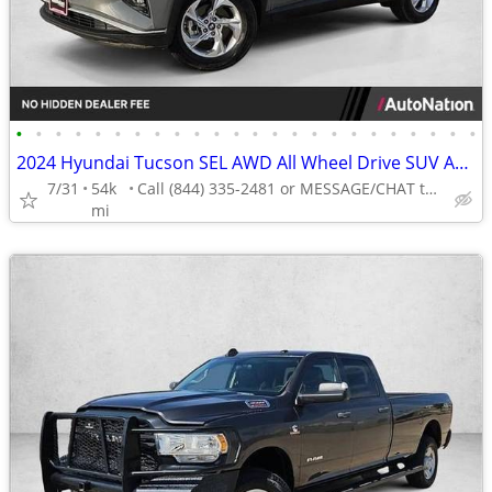
•
•
•
•
•
•
•
•
•
•
•
•
•
•
•
•
•
•
•
•
•
•
•
•
2024 Hyundai Tucson SEL AWD All Wheel Drive SUV AUTONATION
7/31
54k
Call (844) 335-2481 or MESSAGE/CHAT to confirm availability
mi