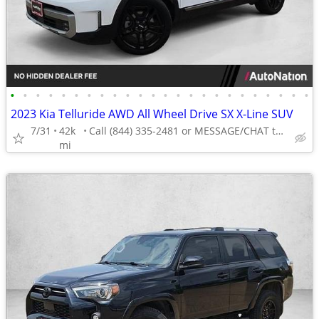
•
•
•
•
•
•
•
•
•
•
•
•
•
•
•
•
•
•
•
•
•
•
•
•
2023 Kia Telluride AWD All Wheel Drive SX X-Line SUV
7/31
42k
Call (844) 335-2481 or MESSAGE/CHAT to confirm availability
mi