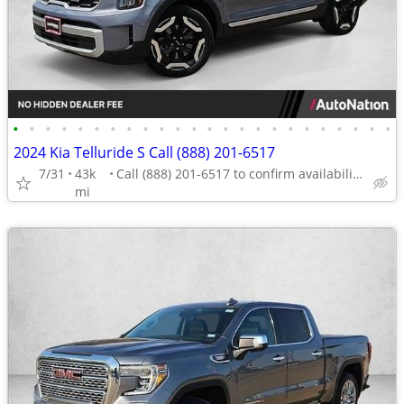
•
•
•
•
•
•
•
•
•
•
•
•
•
•
•
•
•
•
•
•
•
•
•
•
2024 Kia Telluride S Call (888) 201-6517
7/31
43k
Call (888) 201-6517 to confirm availability - May 14th
mi