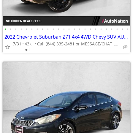
•
•
•
•
•
•
•
•
•
•
•
•
•
•
•
•
•
•
•
•
•
•
•
•
2022 Chevrolet Suburban Z71 4x4 4WD Chevy SUV AUTONATION
7/31
43k
Call (844) 335-2481 or MESSAGE/CHAT to confirm availability
mi