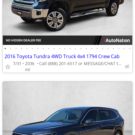
•
•
•
•
•
•
•
•
•
•
•
•
•
•
•
•
•
•
•
•
•
•
•
•
2016 Toyota Tundra 4WD Truck 4x4 1794 Crew Cab
7/31
203k
Call (888) 201-6517 or MESSAGE/CHAT to confirm availability
mi