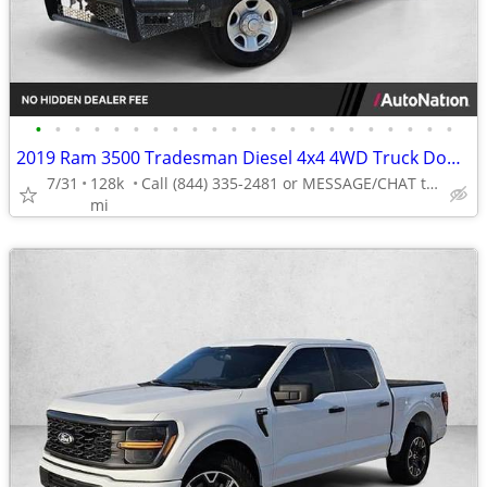
•
•
•
•
•
•
•
•
•
•
•
•
•
•
•
•
•
•
•
•
•
•
2019 Ram 3500 Tradesman Diesel 4x4 4WD Truck Dodge Crew cab AUTONATION
7/31
128k
Call (844) 335-2481 or MESSAGE/CHAT to confirm availability
mi