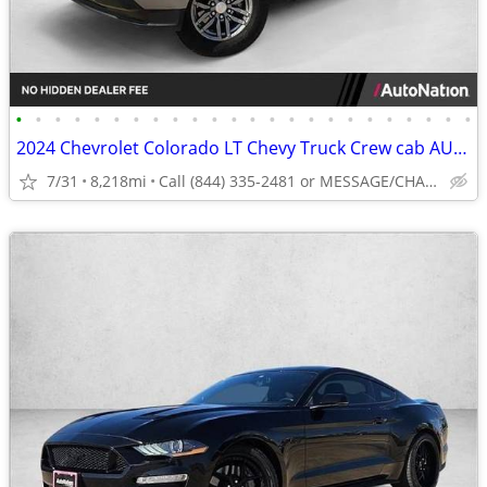
•
•
•
•
•
•
•
•
•
•
•
•
•
•
•
•
•
•
•
•
•
•
•
•
2024 Chevrolet Colorado LT Chevy Truck Crew cab AUTONATION
7/31
8,218mi
Call (844) 335-2481 or MESSAGE/CHAT to confirm availability