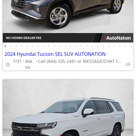
•
•
•
•
•
•
•
•
•
•
•
•
•
•
•
•
•
•
•
•
•
•
•
•
2024 Hyundai Tucson SEL SUV AUTONATION
7/31
66k
Call (844) 335-2481 or MESSAGE/CHAT to confirm availability
mi