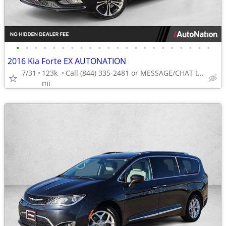
•
•
•
•
•
•
•
•
•
•
•
•
•
•
•
•
•
•
•
•
•
•
2016 Kia Forte EX AUTONATION
7/31
123k
Call (844) 335-2481 or MESSAGE/CHAT to confirm availability
mi