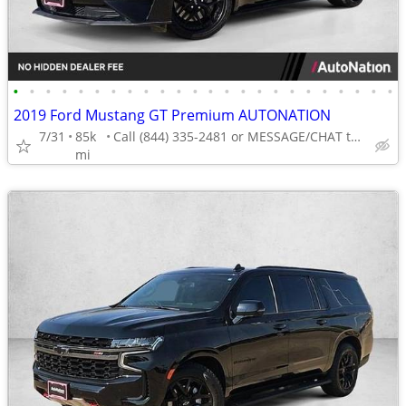
•
•
•
•
•
•
•
•
•
•
•
•
•
•
•
•
•
•
•
•
•
•
•
•
2019 Ford Mustang GT Premium AUTONATION
7/31
85k
Call (844) 335-2481 or MESSAGE/CHAT to confirm availability
mi