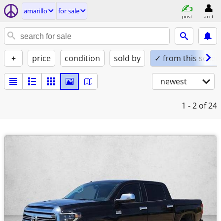
amarillo
for sale
post
acct
+
price
condition
sold by
✓ from this seller
newest
1 - 2
of 24