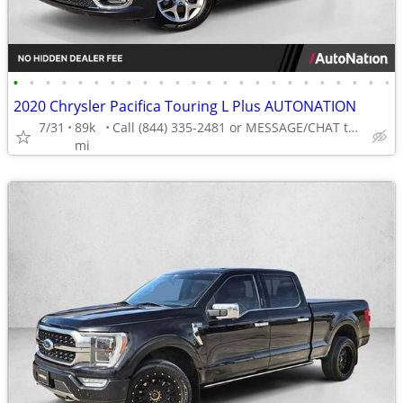
•
•
•
•
•
•
•
•
•
•
•
•
•
•
•
•
•
•
•
•
•
•
•
•
2020 Chrysler Pacifica Touring L Plus AUTONATION
7/31
89k
Call (844) 335-2481 or MESSAGE/CHAT to confirm availability
mi