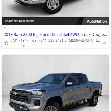
•
•
•
•
•
•
•
•
•
•
•
•
•
•
•
•
•
•
•
•
•
•
•
•
2019 Ram 2500 Big Horn Diesel 4x4 4WD Truck Dodge Crew cab AUTONATION
7/31
194k
Call (844) 335-2481 or MESSAGE/CHAT to confirm availability
mi