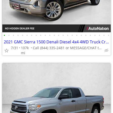
•
•
•
•
•
•
•
•
•
•
•
•
•
•
•
•
•
•
•
•
•
•
•
•
2021 GMC Sierra 1500 Denali Diesel 4x4 4WD Truck Crew cab AUTONATION
7/31
107k
Call (844) 335-2481 or MESSAGE/CHAT to confirm availability
mi