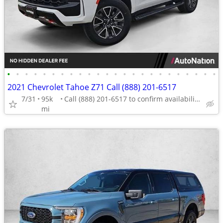
•
•
•
•
•
•
•
•
•
•
•
•
•
•
•
•
•
•
•
•
•
•
•
•
2021 Chevrolet Tahoe Z71 Call (888) 201-6517
7/31
95k
Call (888) 201-6517 to confirm availability - May 14th
mi