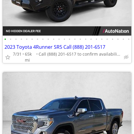
•
•
•
•
•
•
•
•
•
•
•
•
•
•
•
•
•
•
•
•
•
•
•
•
2023 Toyota 4Runner SR5 Call (888) 201-6517
7/31
65k
Call (888) 201-6517 to confirm availability - May 14th
mi