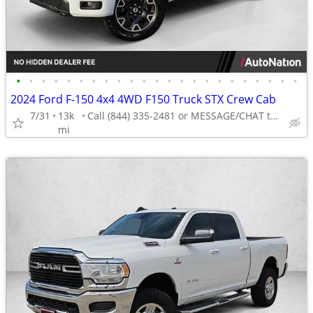
•
•
•
•
•
•
•
•
•
•
•
•
•
•
•
•
•
•
•
•
•
•
•
2024 Ford F-150 4x4 4WD F150 Truck STX Crew Cab
7/31
13k
Call (844) 335-2481 or MESSAGE/CHAT to confirm availability
mi