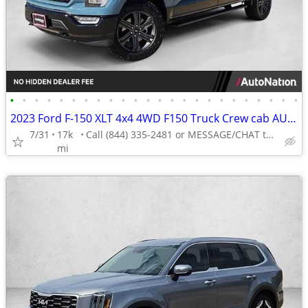
•
•
•
•
•
•
•
•
•
•
•
•
•
•
•
•
•
•
•
•
•
•
•
•
2023 Ford F-150 XLT 4x4 4WD F150 Truck Crew cab AUTONATION
7/31
17k
Call (844) 335-2481 or MESSAGE/CHAT to confirm availability
mi