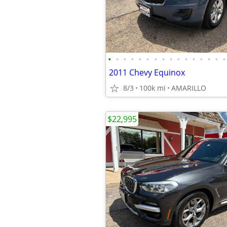
•
•
•
•
•
•
•
•
•
•
•
•
•
•
•
•
2011 Chevy Equinox
8/3
100k mi
AMARILLO
$22,995