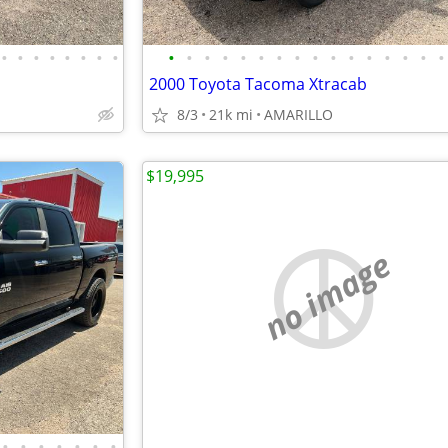
•
•
•
•
•
•
•
•
•
•
•
•
•
•
•
•
•
•
•
•
•
•
•
•
2000 Toyota Tacoma Xtracab
8/3
21k mi
AMARILLO
$19,995
no image
•
•
•
•
•
•
•