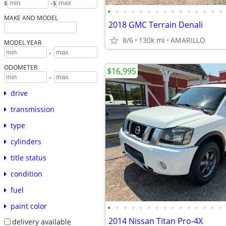
-
$
$
•
•
•
•
•
•
•
•
•
•
•
•
•
•
•
MAKE AND MODEL
2018 GMC Terrain Denali
8/6
130k mi
AMARILLO
MODEL YEAR
-
ODOMETER
$16,995
-
drive
transmission
type
cylinders
title status
condition
fuel
paint color
•
•
•
•
•
•
•
•
•
•
•
•
•
•
•
2014 Nissan Titan Pro-4X
delivery available