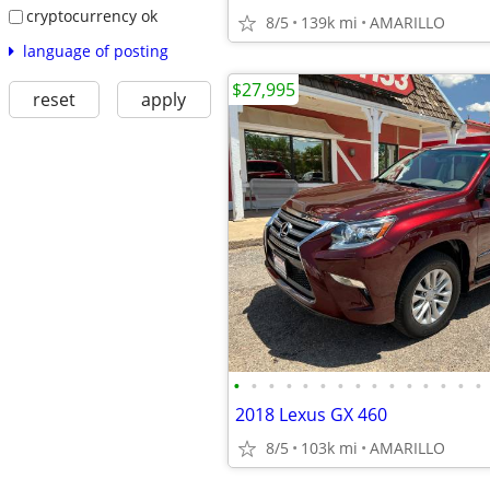
cryptocurrency ok
8/5
139k mi
AMARILLO
language of posting
$27,995
reset
apply
•
•
•
•
•
•
•
•
•
•
•
•
•
•
•
2018 Lexus GX 460
8/5
103k mi
AMARILLO