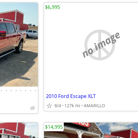
$6,995
no image
•
•
•
•
•
•
•
•
2010 Ford Escape XLT
8/4
127k mi
AMARILLO
$14,995