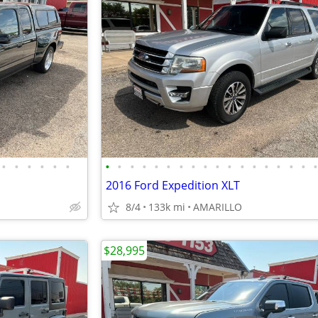
•
•
•
•
•
•
•
•
•
•
•
•
•
•
•
•
•
•
•
•
•
•
•
2016 Ford Expedition XLT
8/4
133k mi
AMARILLO
$28,995