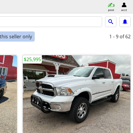
post
acct
his seller only
1 - 9
of 62
$25,995