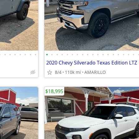
•
•
•
•
•
•
•
•
•
•
•
•
•
•
•
•
•
•
•
•
•
•
•
•
•
•
2020 Chevy Silverado Texas Edition LTZ
8/4
110k mi
AMARILLO
$18,995