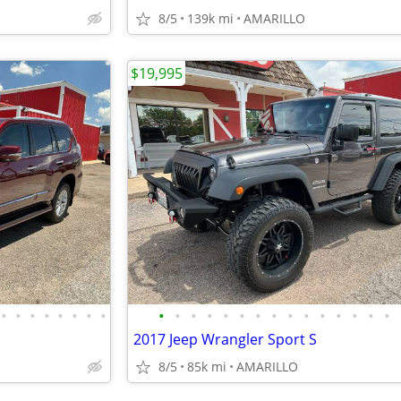
8/5
139k mi
AMARILLO
$19,995
•
•
•
•
•
•
•
•
•
•
•
•
•
•
•
•
•
•
•
•
•
•
•
2017 Jeep Wrangler Sport S
8/5
85k mi
AMARILLO