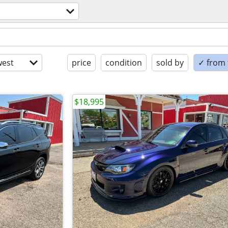
est
price
condition
sold by
✓ from t
$18,995