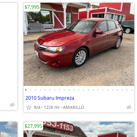
$7,995
•
•
•
•
•
•
•
•
•
•
•
•
•
•
•
•
•
•
•
•
•
•
•
2010 Subaru Impreza
8/4
122k mi
AMARILLO
$27,995