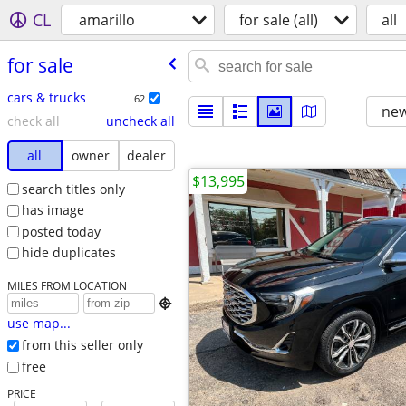
CL
amarillo
for sale (all)
all
for sale
cars & trucks
62
new
check all
uncheck all
all
owner
dealer
$13,995
search titles only
has image
posted today
hide duplicates
MILES FROM LOCATION

use map...
from this seller only
free
PRICE