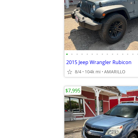
•
•
•
•
•
•
•
•
•
•
•
•
•
•
2015 Jeep Wrangler Rubicon
8/4
104k mi
AMARILLO
$7,995