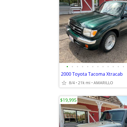
•
•
•
•
•
•
•
•
•
•
•
•
2000 Toyota Tacoma Xtracab
8/4
21k mi
AMARILLO
$19,995