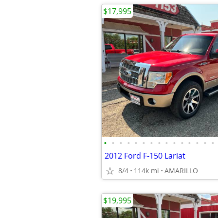
$17,995
•
•
•
•
•
•
•
•
•
•
•
•
•
•
•
2012 Ford F-150 Lariat
8/4
114k mi
AMARILLO
$19,995