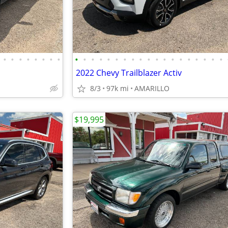
•
•
•
•
•
•
•
•
•
•
•
•
•
•
•
•
•
•
•
•
•
•
•
•
•
•
•
2022 Chevy Trailblazer Activ
8/3
97k mi
AMARILLO
$19,995