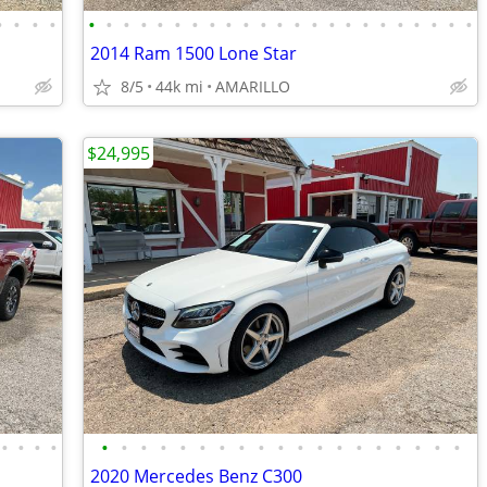
•
•
•
•
•
•
•
•
•
•
•
•
•
•
•
•
•
•
•
•
•
•
•
•
•
•
•
2014 Ram 1500 Lone Star
8/5
44k mi
AMARILLO
$24,995
•
•
•
•
•
•
•
•
•
•
•
•
•
•
•
•
•
•
•
•
•
•
•
2020 Mercedes Benz C300