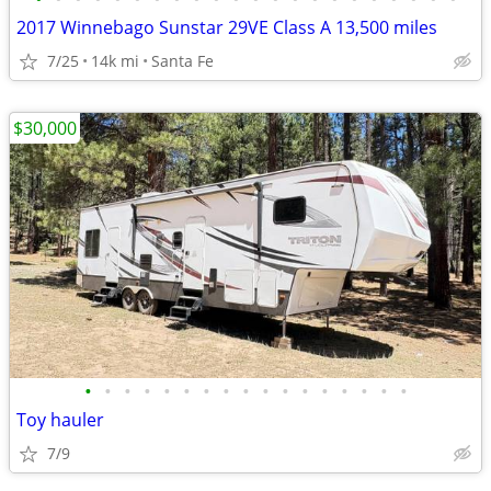
2017 Winnebago Sunstar 29VE Class A 13,500 miles
7/25
14k mi
Santa Fe
$30,000
•
•
•
•
•
•
•
•
•
•
•
•
•
•
•
•
•
Toy hauler
7/9