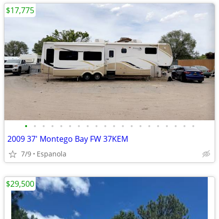
$17,775
•
•
•
•
•
•
•
•
•
•
•
•
•
•
•
•
•
•
•
•
2009 37' Montego Bay FW 37KEM
7/9
Espanola
$29,500