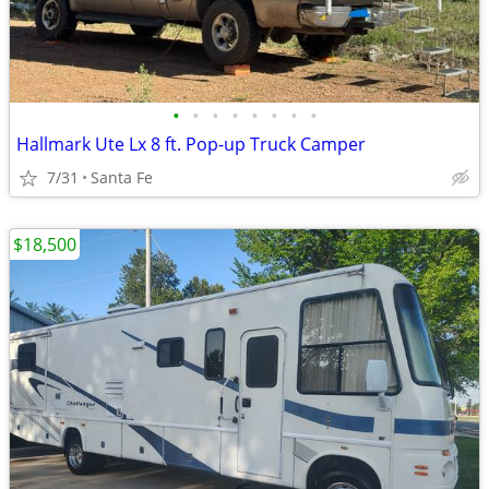
•
•
•
•
•
•
•
•
Hallmark Ute Lx 8 ft. Pop-up Truck Camper
7/31
Santa Fe
$18,500