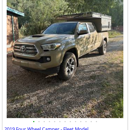
•
•
•
•
•
•
•
•
•
•
•
•
•
2019 Four Wheel Camper - Fleet Model