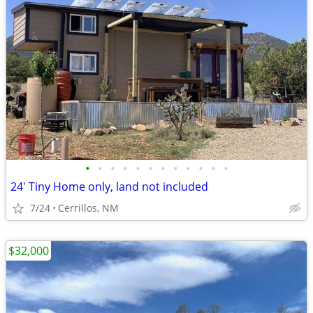
•
•
•
•
•
•
•
•
•
•
•
•
24' Tiny Home only, land not included
7/24
Cerrillos, NM
$32,000