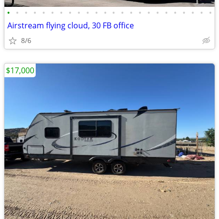
•
•
•
•
•
•
•
•
•
•
•
•
•
•
•
•
•
•
•
•
•
•
•
•
Airstream flying cloud, 30 FB office
8/6
$17,000