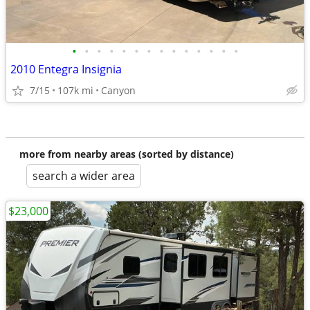
•
•
•
•
•
•
•
•
•
•
•
•
•
•
2010 Entegra Insignia
7/15
107k mi
Canyon
more from nearby areas (sorted by distance)
search a wider area
$23,000