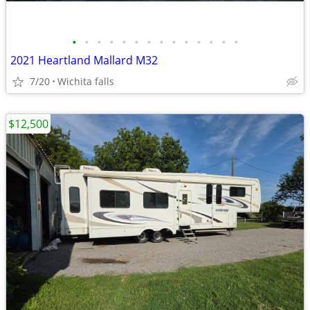
•
•
•
•
•
•
•
•
•
•
•
•
•
•
2021 Heartland Mallard M32
7/20
Wichita falls
$12,500