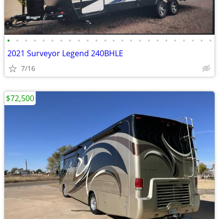
•
•
•
•
•
•
•
•
•
•
•
•
•
•
•
•
•
•
•
•
•
•
•
•
2021 Surveyor Legend 240BHLE
7/16
$72,500