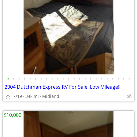
•
•
•
•
•
•
•
•
•
•
•
•
•
•
•
•
•
•
•
•
•
•
•
2004 Dutchman Express RV For Sale, Low Mileage!!
7/19
34k mi
Midland
$10,000