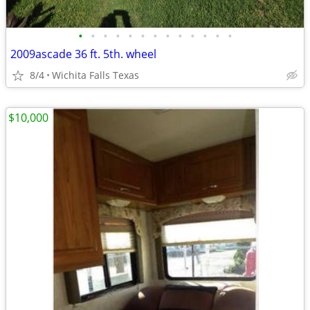
•
•
•
•
•
•
•
•
•
•
•
•
•
2009ascade 36 ft. 5th. wheel
8/4
Wichita Falls Texas
$10,000