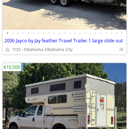
•
•
•
•
•
•
•
•
•
•
•
•
•
•
•
•
•
•
•
•
•
•
•
2006 Jayco by Jay feather Travel Trailer.1 large slide out
7/25
Oklahoma Oklahoma City
$10,500