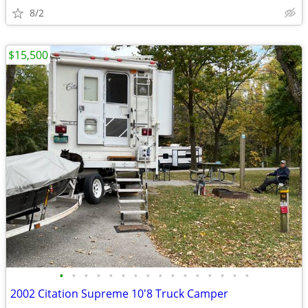
8/2
$15,500
•
•
•
•
•
•
•
•
•
•
•
•
•
•
•
•
2002 Citation Supreme 10'8 Truck Camper