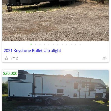
•
•
•
•
•
•
•
•
•
•
•
•
2021 Keystone Bullet Ultralight
7/12
$20,000