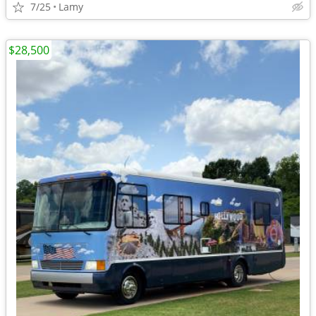
7/25
Lamy
$28,500