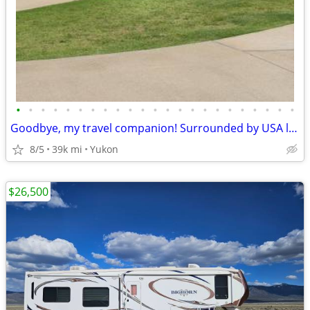
•
•
•
•
•
•
•
•
•
•
•
•
•
•
•
•
•
•
•
•
•
•
•
Goodbye, my travel companion! Surrounded by USA landscapes
8/5
39k mi
Yukon
$26,500