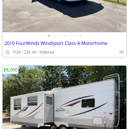
•
•
•
•
•
•
•
2010 FourWinds Windsport Class A Motorhome
7/24
22k mi
Odessa
$8,000