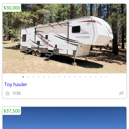
$30,000
•
•
•
•
•
•
•
•
•
•
•
•
•
•
•
•
•
Toy hauler
7/30
$37,500