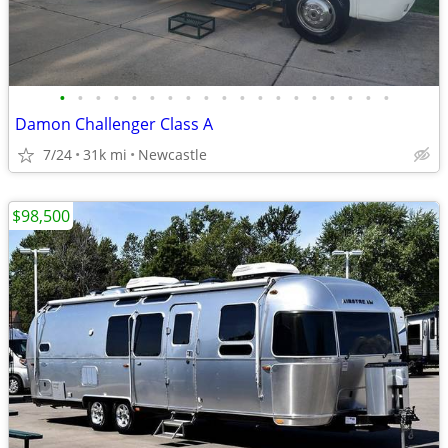
•
•
•
•
•
•
•
•
•
•
•
•
•
•
•
•
•
•
•
Damon Challenger Class A
7/24
31k mi
Newcastle
$98,500