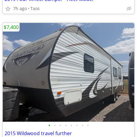
7h ago
Taos
$7,400
•
•
•
•
•
•
•
•
2015 Wildwood travel further