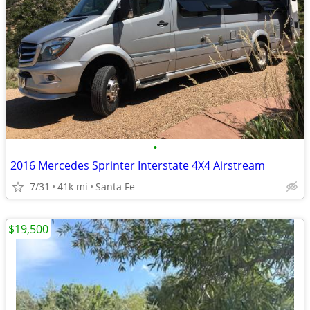
•
2016 Mercedes Sprinter Interstate 4X4 Airstream
7/31
41k mi
Santa Fe
$19,500