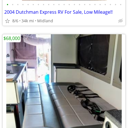
•
•
•
•
•
•
•
•
•
•
•
•
•
•
•
•
•
•
•
•
•
•
•
2004 Dutchman Express RV For Sale, Low Mileage!!
8/6
34k mi
Midland
$68,000