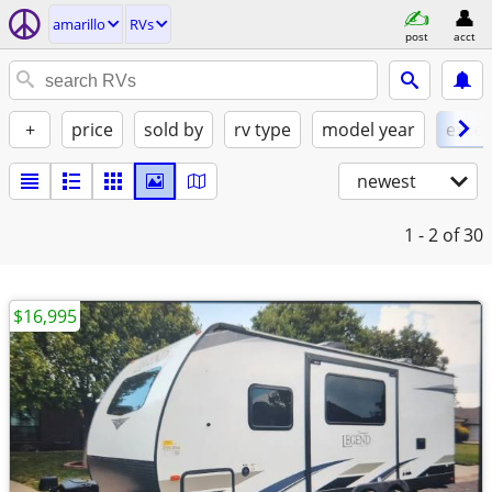
amarillo
RVs
post
acct
+
price
sold by
rv type
model year
excel
newest
1 - 2
of 30
$16,995