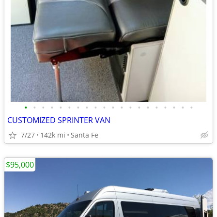
•
•
•
•
•
•
•
•
•
•
•
•
•
•
•
•
•
•
•
•
CUSTOMIZED SPRINTER VAN
7/27
142k mi
Santa Fe
$95,000