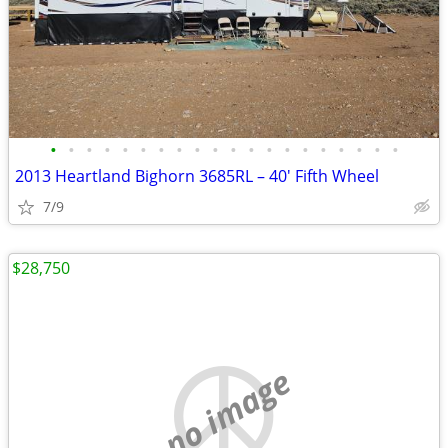
•
•
•
•
•
•
•
•
•
•
•
•
•
•
•
•
•
•
•
•
2013 Heartland Bighorn 3685RL – 40' Fifth Wheel
7/9
$28,750
no image