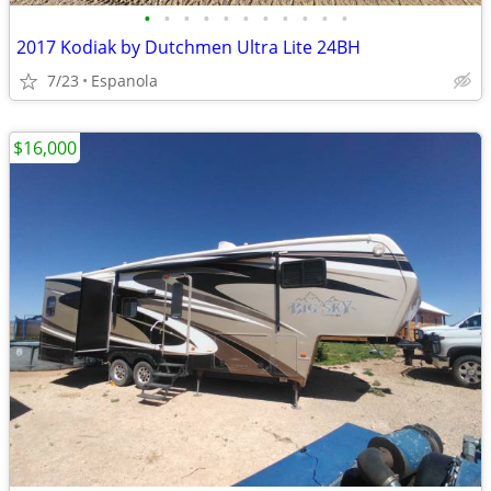
•
•
•
•
•
•
•
•
•
•
•
2017 Kodiak by Dutchmen Ultra Lite 24BH
7/23
Espanola
$16,000