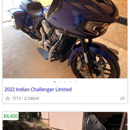
•
•
•
•
•
2022 Indian Challenger Limited
7/12
2,746mi
$8,400