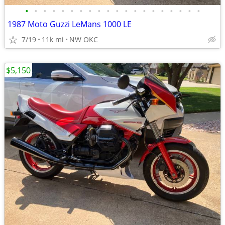
•
•
•
•
•
•
•
•
•
•
•
•
•
•
•
•
•
•
•
•
1987 Moto Guzzi LeMans 1000 LE
7/19
11k mi
NW OKC
$5,150