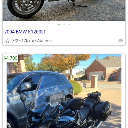
•
•
•
2004 BMW K1200LT
8/2
17k mi
Abilene
$4,700