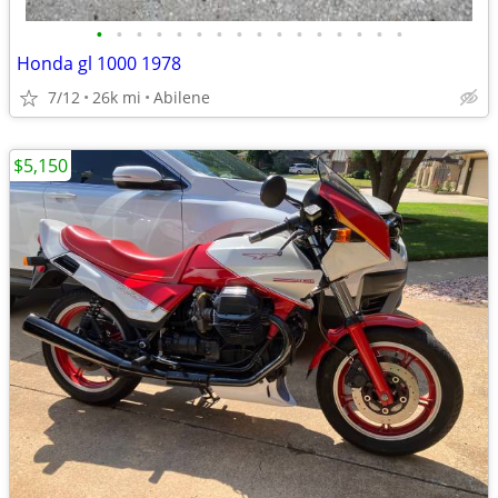
•
•
•
•
•
•
•
•
•
•
•
•
•
•
•
•
Honda gl 1000 1978
7/12
26k mi
Abilene
$5,150