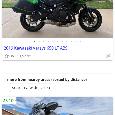
•
•
•
•
•
•
•
•
•
•
•
2019 Kawasaki Versys 650 LT ABS
8/3
1,933mi
more from nearby areas (sorted by distance)
search a wider area
$6,100