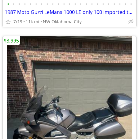
•
•
•
•
•
•
•
•
•
•
•
•
•
•
•
•
•
•
•
•
•
•
•
1987 Moto Guzzi LeMans 1000 LE only 100 imported to the US
7/19
11k mi
NW Oklahoma City
$3,995