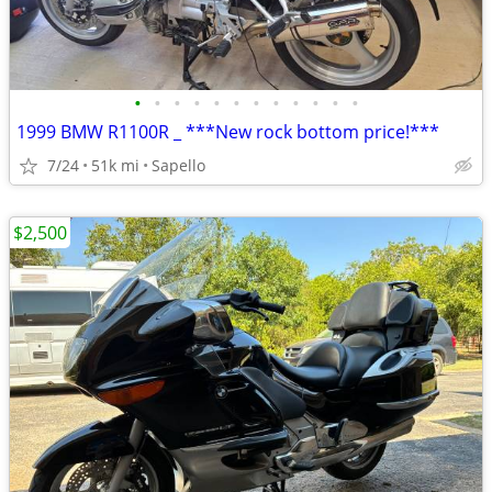
•
•
•
•
•
•
•
•
•
•
•
•
1999 BMW R1100R _ ***New rock bottom price!***
7/24
51k mi
Sapello
$2,500