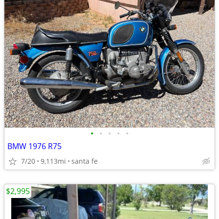
•
•
•
•
•
BMW 1976 R75
7/20
9,113mi
santa fe
$2,995