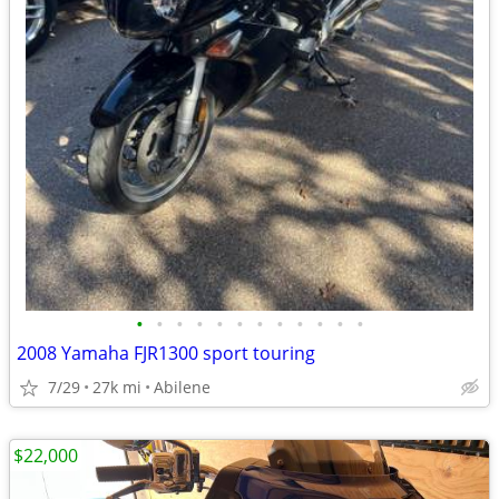
•
•
•
•
•
•
•
•
•
•
•
•
2008 Yamaha FJR1300 sport touring
7/29
27k mi
Abilene
$22,000