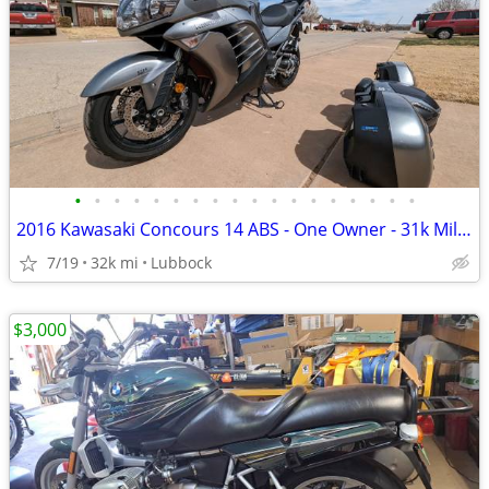
•
•
•
•
•
•
•
•
•
•
•
•
•
•
•
•
•
•
2016 Kawasaki Concours 14 ABS - One Owner - 31k Miles - Meticulously M
7/19
32k mi
Lubbock
$3,000