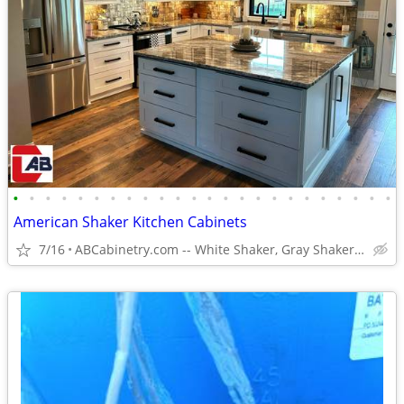
•
•
•
•
•
•
•
•
•
•
•
•
•
•
•
•
•
•
•
•
•
•
•
•
American Shaker Kitchen Cabinets
7/16
ABCabinetry.com -- White Shaker, Gray Shaker, Raised Panel