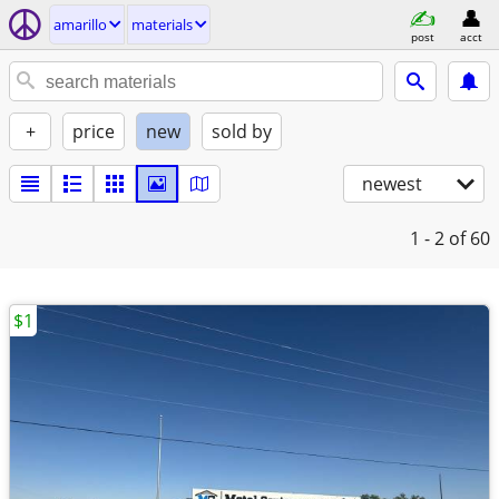
amarillo
materials
post
acct
+
price
new
sold by
newest
1 - 2
of 60
$1