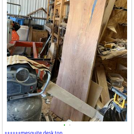
•
•
++++++mesquite desk top