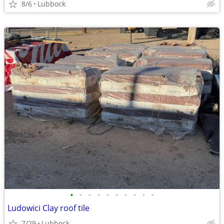
8/6
Lubbock
•
•
•
•
•
•
•
•
•
•
Ludowici Clay roof tile
7/29
Lubbock