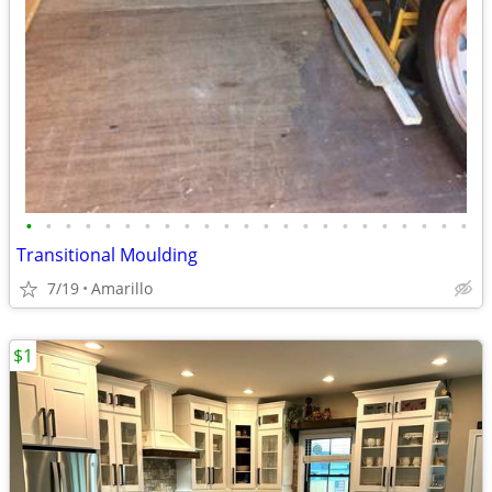
•
•
•
•
•
•
•
•
•
•
•
•
•
•
•
•
•
•
•
•
•
•
•
Transitional Moulding
7/19
Amarillo
$1