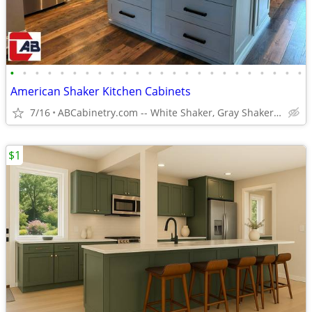
•
•
•
•
•
•
•
•
•
•
•
•
•
•
•
•
•
•
•
•
•
•
•
•
American Shaker Kitchen Cabinets
7/16
ABCabinetry.com -- White Shaker, Gray Shaker, Raised Panel
$1