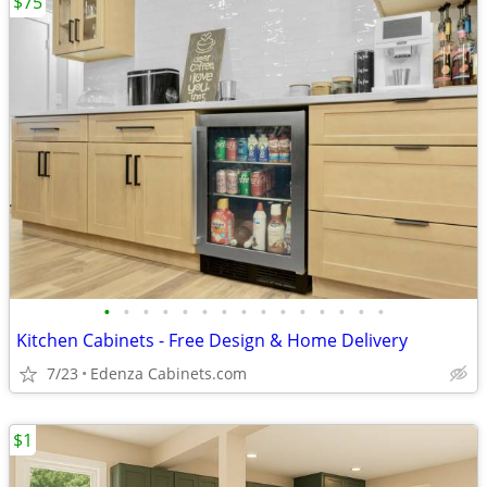
$75
•
•
•
•
•
•
•
•
•
•
•
•
•
•
•
Kitchen Cabinets - Free Design & Home Delivery
7/23
Edenza Cabinets.com
$1