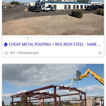
•
•
•
•
•
•
•
•
•
•
•
•
•
🏠 CHEAP METAL ROOFING + RED IRON STEEL - SAME DAY DELIVERY!!
8/5
Albuquerque