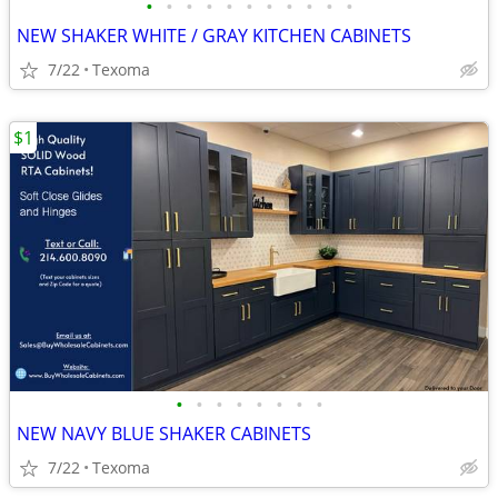
•
•
•
•
•
•
•
•
•
•
•
NEW SHAKER WHITE / GRAY KITCHEN CABINETS
7/22
Texoma
$1
•
•
•
•
•
•
•
•
NEW NAVY BLUE SHAKER CABINETS
7/22
Texoma