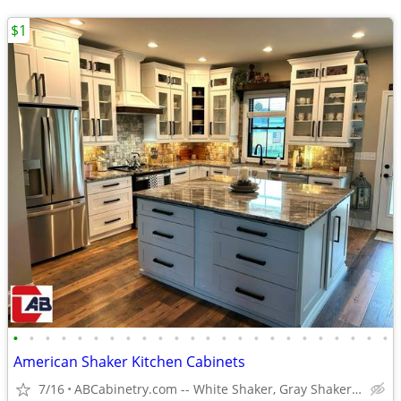
$1
•
•
•
•
•
•
•
•
•
•
•
•
•
•
•
•
•
•
•
•
•
•
•
•
American Shaker Kitchen Cabinets
7/16
ABCabinetry.com -- White Shaker, Gray Shaker, Raised Panel