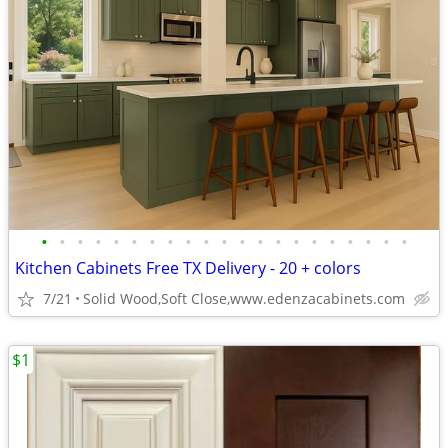
•
•
•
•
•
•
•
•
•
•
•
•
•
•
•
•
•
•
•
•
•
Kitchen Cabinets Free TX Delivery - 20 + colors
7/21
Solid Wood,Soft Close,www.edenzacabinets.com
$1