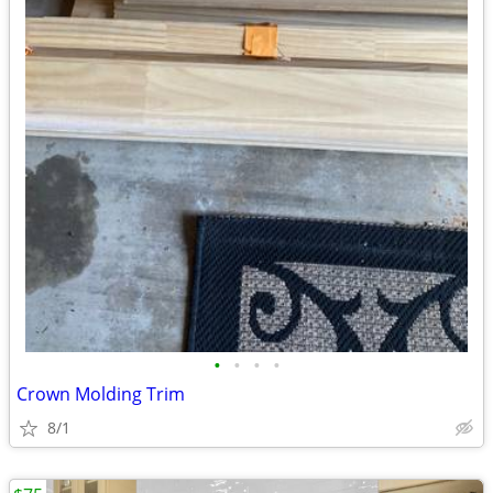
•
•
•
•
Crown Molding Trim
8/1