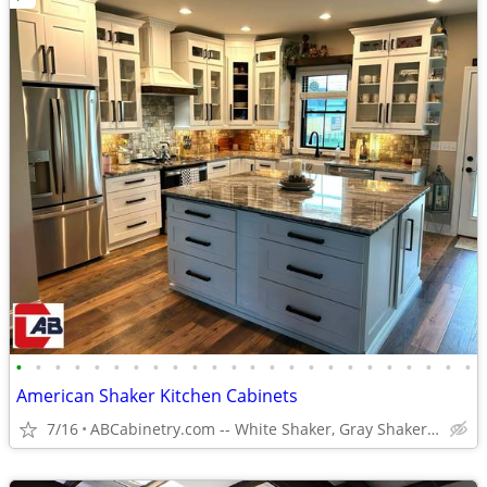
•
•
•
•
•
•
•
•
•
•
•
•
•
•
•
•
•
•
•
•
•
•
•
•
American Shaker Kitchen Cabinets
7/16
ABCabinetry.com -- White Shaker, Gray Shaker, Raised Panel