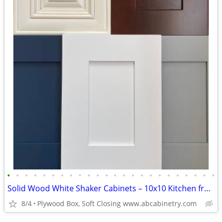
•
•
•
•
•
•
•
•
•
•
•
•
•
•
•
•
•
•
•
•
•
•
•
•
Solid Wood White Shaker Cabinets – 10x10 Kitchen from $1,950+ (Free De
8/4
Plywood Box, Soft Closing www.abcabinetry.com