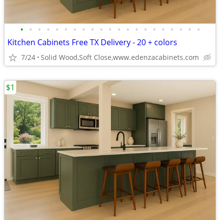
•
•
•
•
•
•
•
•
•
•
•
•
•
•
•
•
•
•
•
•
•
Kitchen Cabinets Free TX Delivery - 20 + colors
7/24
Solid Wood,Soft Close,www.edenzacabinets.com
$1