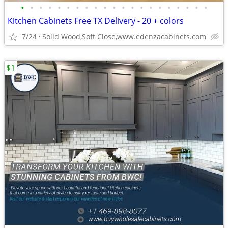
•
•
•
•
•
•
•
•
•
•
•
•
•
•
•
•
•
•
•
•
•
Kitchen Cabinets Free TX Delivery - 20 + colors
7/24
Solid Wood,Soft Close,www.edenzacabinets.com
$1