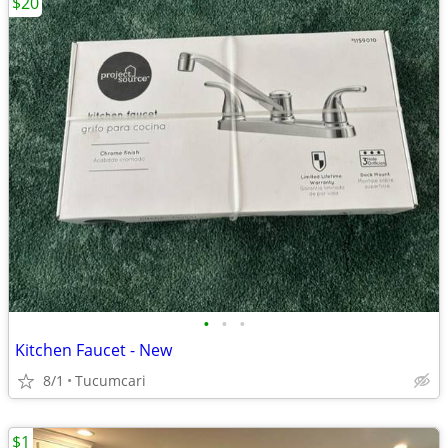
$20
•
•
•
Kitchen Faucet - New
8/1
Tucumcari
$1