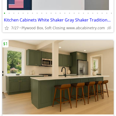
•
•
•
•
•
•
•
•
•
•
•
•
•
•
•
•
•
•
•
•
•
•
•
•
Kitchen Cabinets White Shaker Gray Shaker Traditional Raised Panel
7/27
Plywood Box, Soft Closing www.abcabinetry.com
$1