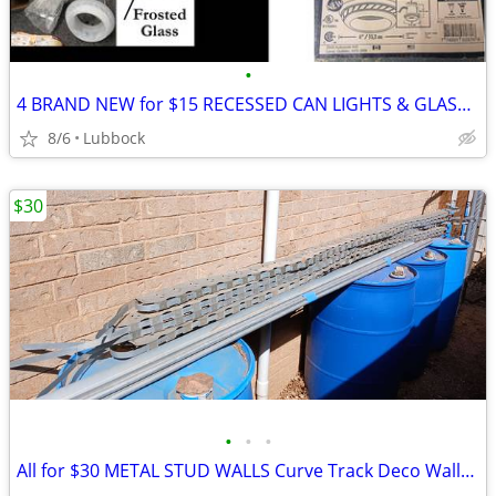
•
4 BRAND NEW for $15 RECESSED CAN LIGHTS & GLASS Quality NADAIR Brand
8/6
Lubbock
$30
•
•
•
All for $30 METAL STUD WALLS Curve Track Deco Walls 10 ft Sections