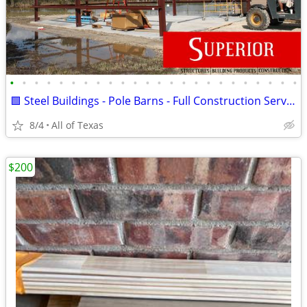
•
•
•
•
•
•
•
•
•
•
•
•
•
•
•
•
•
•
•
•
•
•
•
•
🟩 Steel Buildings - Pole Barns - Full Construction Services🟩
8/4
All of Texas
$200