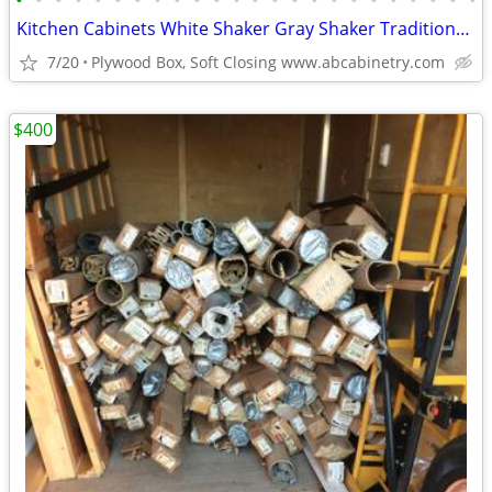
•
•
•
•
•
•
•
•
•
•
•
•
•
•
•
•
•
•
•
•
•
•
•
•
Kitchen Cabinets White Shaker Gray Shaker Traditional Raised Panel
7/20
Plywood Box, Soft Closing www.abcabinetry.com
$400