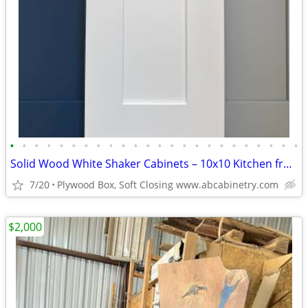
•
•
•
•
•
•
•
•
•
•
•
•
•
•
•
•
•
•
•
•
•
•
•
•
Solid Wood White Shaker Cabinets – 10x10 Kitchen from $1,950+ (Free De
7/20
Plywood Box, Soft Closing www.abcabinetry.com
$2,000