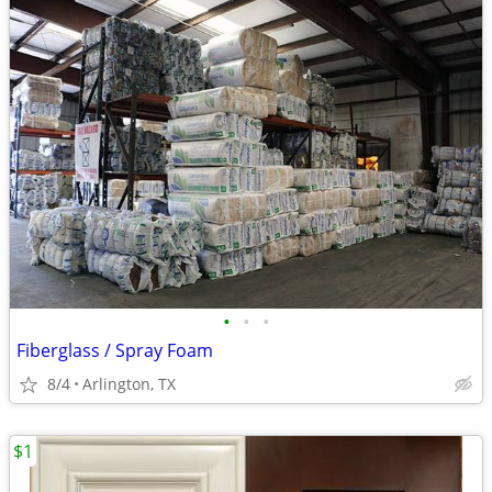
•
•
•
Fiberglass / Spray Foam
8/4
Arlington, TX
$1