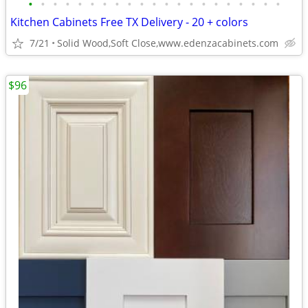
•
•
•
•
•
•
•
•
•
•
•
•
•
•
•
•
•
•
•
•
•
Kitchen Cabinets Free TX Delivery - 20 + colors
7/21
Solid Wood,Soft Close,www.edenzacabinets.com
$96