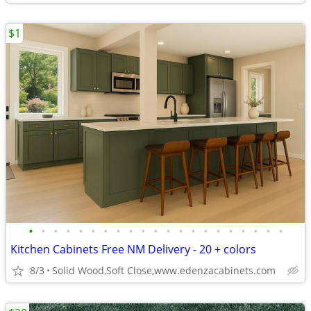
$1
•
•
•
•
•
•
•
•
•
•
•
•
•
•
•
•
•
•
•
•
•
Kitchen Cabinets Free NM Delivery - 20 + colors
8/3
Solid Wood,Soft Close,www.edenzacabinets.com