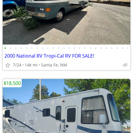
•
•
•
•
•
•
•
•
•
•
•
•
•
•
•
•
•
•
•
•
•
•
•
•
2000 National RV Tropi-Cal RV FOR SALE!
7/24
14k mi
Santa Fe, NM
$18,500