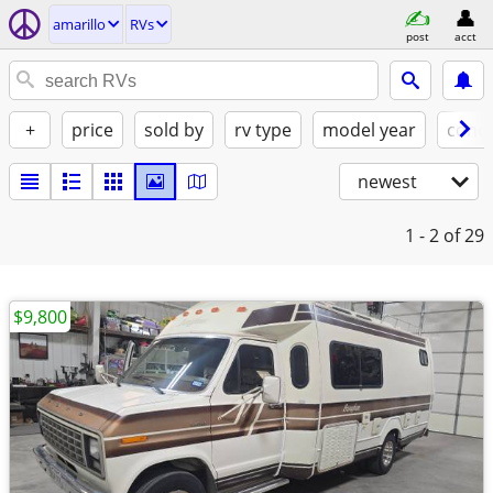
amarillo
RVs
post
acct
+
price
sold by
rv type
model year
condi
newest
1 - 2
of 29
$9,800