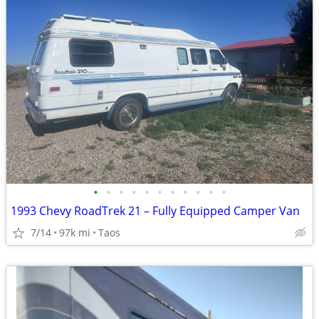
•
•
•
•
•
•
•
•
•
•
•
1993 Chevy RoadTrek 21 – Fully Equipped Camper Van
7/14
97k mi
Taos