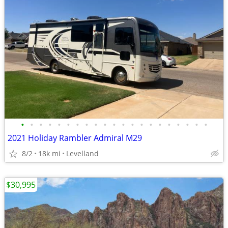
•
•
•
•
•
•
•
•
•
•
•
•
•
•
•
•
•
•
•
•
•
2021 Holiday Rambler Admiral M29
8/2
18k mi
Levelland
$30,995