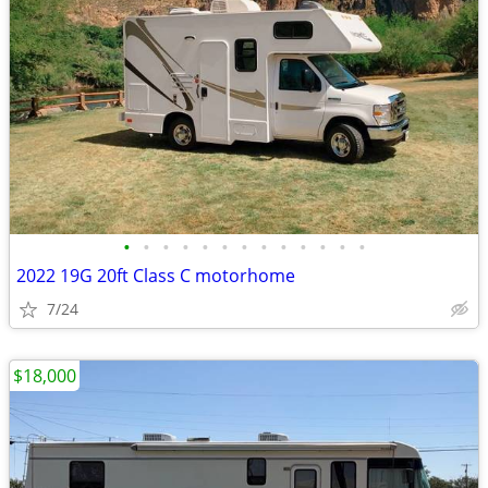
•
•
•
•
•
•
•
•
•
•
•
•
•
2022 19G 20ft Class C motorhome
7/24
$18,000