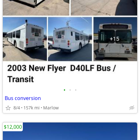
•
•
•
Bus conversion
8/4
157k mi
Marlow
$12,000