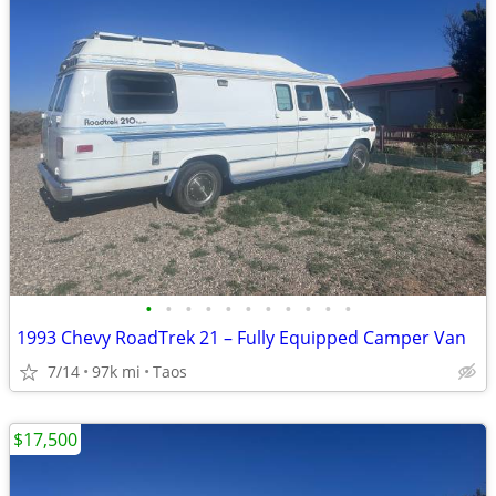
•
•
•
•
•
•
•
•
•
•
•
1993 Chevy RoadTrek 21 – Fully Equipped Camper Van
7/14
97k mi
Taos
$17,500