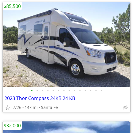
$85,500
•
•
•
•
•
•
•
•
•
•
•
•
•
•
2023 Thor Compass 24KB 24 KB
7/26
14k mi
Santa Fe
$32,000