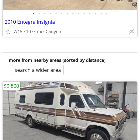
•
•
•
•
•
•
•
•
•
•
•
•
•
•
2010 Entegra Insignia
7/15
107k mi
Canyon
more from nearby areas (sorted by distance)
search a wider area
$9,800