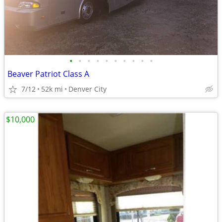
•
•
•
•
•
•
•
•
•
•
Beaver Patriot Class A
7/12
52k mi
Denver City
$10,000