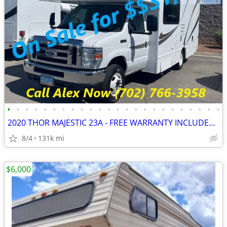
•
•
•
•
•
•
•
•
•
•
•
•
•
•
•
•
•
•
•
•
•
•
•
•
2020 THOR MAJESTIC 23A - FREE WARRANTY INCLUDED!! WE FINANCE-CALL NOW
8/4
131k mi
$6,000