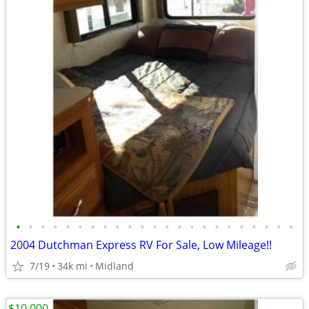
•
•
•
•
•
•
•
•
•
•
•
•
•
•
•
•
•
•
•
•
•
•
•
2004 Dutchman Express RV For Sale, Low Mileage!!
7/19
34k mi
Midland
$10,000