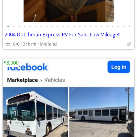
•
•
•
•
•
•
•
•
•
•
•
•
•
•
•
•
•
•
•
•
•
•
•
2004 Dutchman Express RV For Sale, Low Mileage!!
8/6
34k mi
Midland
$3,000