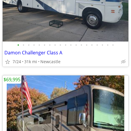
•
•
•
•
•
•
•
•
•
•
•
•
•
•
•
•
•
•
•
Damon Challenger Class A
7/24
31k mi
Newcastle
$69,995