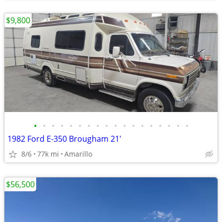
$9,800
•
•
•
•
•
•
•
•
•
•
•
•
•
•
•
•
•
•
1982 Ford E-350 Brougham 21'
8/6
77k mi
Amarillo
$56,500