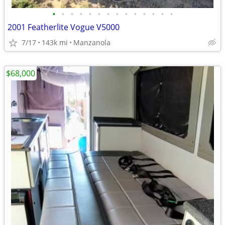
•
•
•
•
•
•
•
•
•
•
•
•
•
•
2001 Featherlite Vogue V5000
7/17
143k mi
Manzanola
$68,000