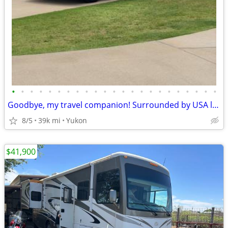
•
•
•
•
•
•
•
•
•
•
•
•
•
•
•
•
•
•
•
•
•
•
•
Goodbye, my travel companion! Surrounded by USA landscapes
8/5
39k mi
Yukon
$41,900