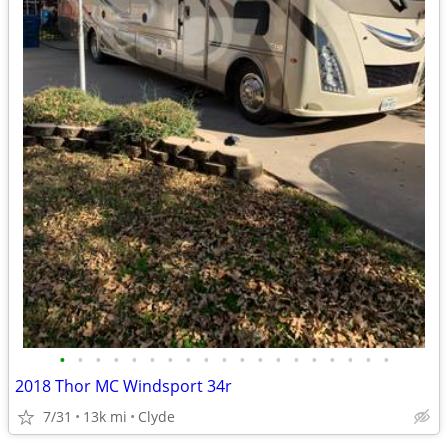
•
•
•
•
•
•
•
•
•
•
•
•
•
•
•
•
•
•
•
2018 Thor MC Windsport 34r
7/31
13k mi
Clyde