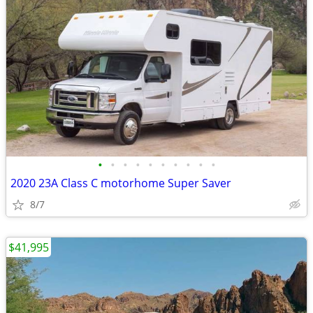
•
•
•
•
•
•
•
•
•
•
2020 23A Class C motorhome Super Saver
8/7
$41,995