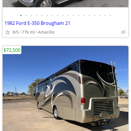
•
•
•
•
•
•
•
•
•
•
•
•
•
•
•
•
•
•
1982 Ford E-350 Brougham 21
8/5
77k mi
Amarillo
$72,500