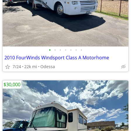
•
•
•
•
•
•
•
2010 FourWinds Windsport Class A Motorhome
7/24
22k mi
Odessa
$30,000