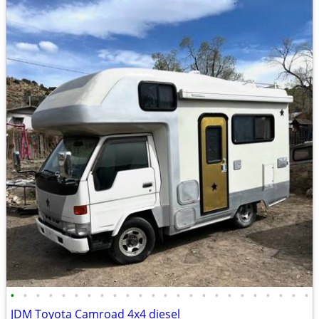
•
•
•
•
•
•
•
•
•
•
•
•
•
•
•
•
•
•
•
•
•
•
•
•
JDM Toyota Camroad 4x4 diesel