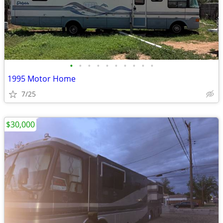
•
•
•
•
•
•
•
•
•
•
1995 Motor Home
7/25
$30,000