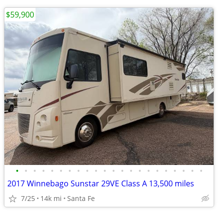
$59,900
•
•
•
•
•
•
•
•
•
•
•
•
•
•
•
•
•
•
•
•
•
•
2017 Winnebago Sunstar 29VE Class A 13,500 miles
7/25
14k mi
Santa Fe