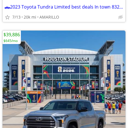
🛻2023 Toyota Tundra Limited best deals In town 832-249-1818
7/13
20k mi
AMARILLO
$39,886
$645/mo