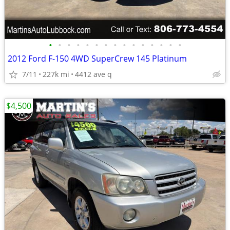
•
•
•
•
•
•
•
•
•
•
•
•
•
•
•
2012 Ford F-150 4WD SuperCrew 145 Platinum
7/11
227k mi
4412 ave q
$4,500