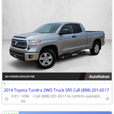
•
•
•
•
•
•
•
•
•
•
•
•
•
•
•
•
•
•
•
•
•
•
•
•
2014 Toyota Tundra 2WD Truck SR5 Call (888) 201-6517
7/31
109k
Call (888) 201-6517 to confirm availability - May 14th
mi