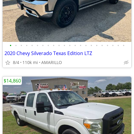
•
•
•
•
•
•
•
•
•
•
•
•
•
•
•
•
•
•
•
•
•
•
2020 Chevy Silverado Texas Edition LTZ
8/4
110k mi
AMARILLO
$14,860