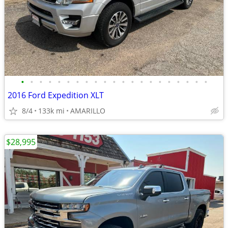
•
•
•
•
•
•
•
•
•
•
•
•
•
•
•
•
•
•
•
•
•
2016 Ford Expedition XLT
8/4
133k mi
AMARILLO
$28,995