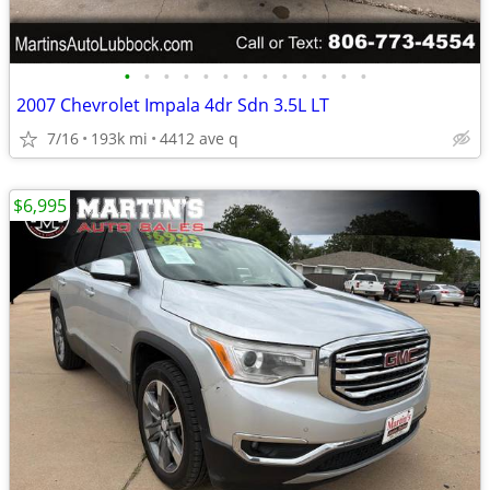
•
•
•
•
•
•
•
•
•
•
•
•
•
2007 Chevrolet Impala 4dr Sdn 3.5L LT
7/16
193k mi
4412 ave q
$6,995