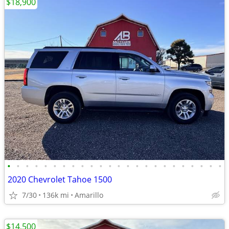
$18,900
•
•
•
•
•
•
•
•
•
•
•
•
•
•
•
•
•
•
•
•
•
•
•
•
2020 Chevrolet Tahoe 1500
7/30
136k mi
Amarillo
$14,500