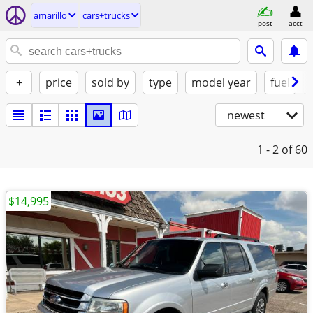
amarillo
cars+trucks
post
acct
+
price
sold by
type
model year
fuel
newest
1 - 2
of 60
$14,995