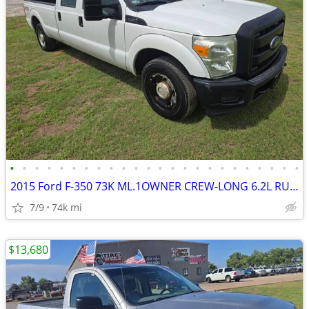
•
•
•
•
•
•
•
•
•
•
•
•
•
•
•
•
•
•
•
•
•
•
•
•
2015 Ford F-350 73K ML.1OWNER CREW-LONG 6.2L RUNS&DRIVES GREAT A/C
7/9
74k mi
$13,680