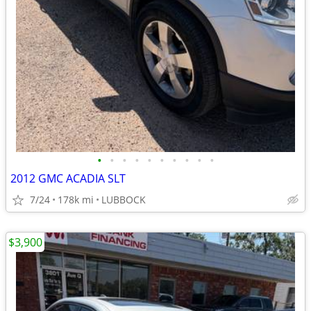
•
•
•
•
•
•
•
•
•
•
2012 GMC ACADIA SLT
7/24
178k mi
LUBBOCK
$3,900