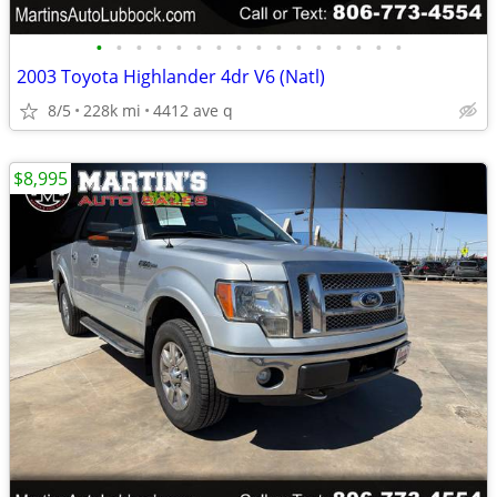
•
•
•
•
•
•
•
•
•
•
•
•
•
•
•
•
2003 Toyota Highlander 4dr V6 (Natl)
8/5
228k mi
4412 ave q
$8,995