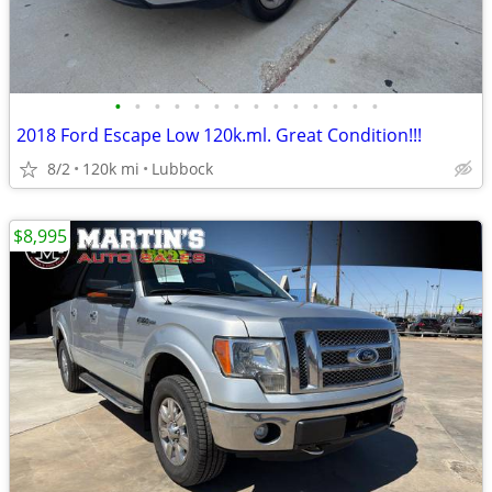
•
•
•
•
•
•
•
•
•
•
•
•
•
•
2018 Ford Escape Low 120k.ml. Great Condition!!!
8/2
120k mi
Lubbock
$8,995