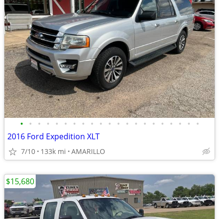
•
•
•
•
•
•
•
•
•
•
•
•
•
•
•
•
•
•
•
•
•
2016 Ford Expedition XLT
7/10
133k mi
AMARILLO
$15,680