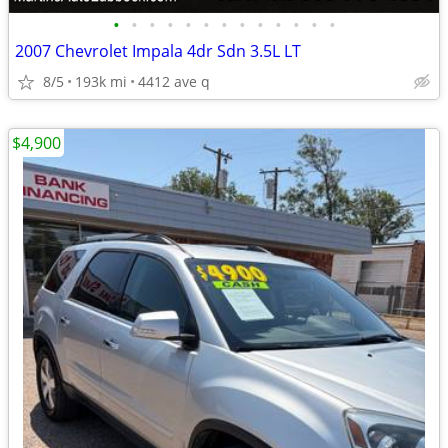
•
•
•
•
•
•
•
•
•
•
•
•
•
2007 Chevrolet Impala 4dr Sdn 3.5L LT
8/5
193k mi
4412 ave q
$4,900