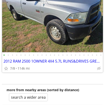
•
•
•
•
•
•
•
•
•
•
•
•
•
•
•
•
•
•
•
•
•
•
•
•
2012 RAM 2500 1OWNER 4X4 5.7L RUNS&DRIVES GREAT 8FT-BED AC
7/8
114k mi
more from nearby areas (sorted by distance)
search a wider area