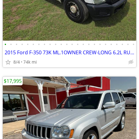
•
•
•
•
•
•
•
•
•
•
•
•
•
•
•
•
•
•
•
•
•
•
•
•
2015 Ford F-350 73K ML.1OWNER CREW-LONG 6.2L RUNS&DRIVES GREAT A/C
8/4
74k mi
$17,995