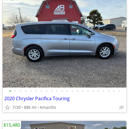
•
•
•
•
•
•
•
•
•
•
•
•
•
•
•
•
•
•
•
•
•
•
2020 Chrysler Pacifica Touring
7/30
88k mi
Amarillo
$15,480