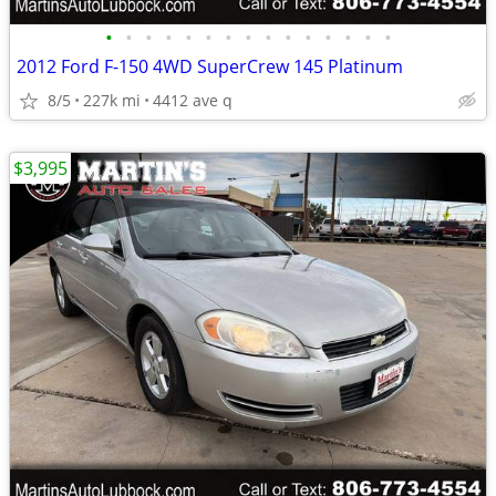
•
•
•
•
•
•
•
•
•
•
•
•
•
•
•
2012 Ford F-150 4WD SuperCrew 145 Platinum
8/5
227k mi
4412 ave q
$3,995