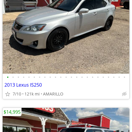
•
•
•
•
•
•
•
•
•
•
•
•
•
•
•
•
•
•
•
•
•
•
•
2013 Lexus IS250
7/10
121k mi
AMARILLO
$14,995