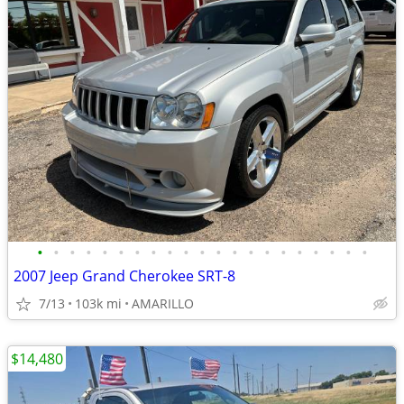
•
•
•
•
•
•
•
•
•
•
•
•
•
•
•
•
•
•
•
•
•
2007 Jeep Grand Cherokee SRT-8
7/13
103k mi
AMARILLO
$14,480