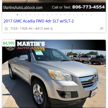
•
•
•
•
•
•
•
•
•
•
•
•
•
•
•
•
•
•
2017 GMC Acadia FWD 4dr SLT w/SLT-2
7/24
192k mi
4412 ave q
$4,995