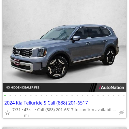
•
•
•
•
•
•
•
•
•
•
•
•
•
•
•
•
•
•
•
•
•
•
•
•
2024 Kia Telluride S Call (888) 201-6517
7/31
43k
Call (888) 201-6517 to confirm availability - May 14th
mi