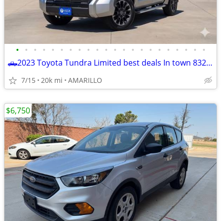
•
•
•
•
•
•
•
•
•
•
•
•
•
•
•
•
•
•
•
•
•
•
🛻2023 Toyota Tundra Limited best deals In town 832-249-1818
7/15
20k mi
AMARILLO
$6,750