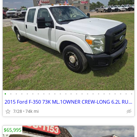
•
•
•
•
•
•
•
•
•
•
•
•
•
•
•
•
•
•
•
•
•
•
•
•
2015 Ford F-350 73K ML.1OWNER CREW-LONG 6.2L RUNS&DRIVES GREAT A/C
7/28
74k mi
$65,995