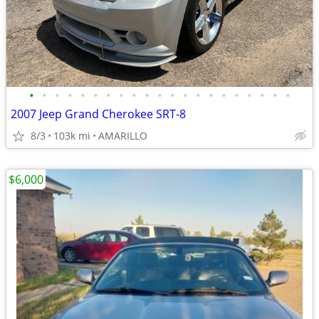
•
•
•
•
•
•
•
•
•
•
•
•
•
•
•
•
•
•
•
•
•
2007 Jeep Grand Cherokee SRT-8
8/3
103k mi
AMARILLO
$6,000