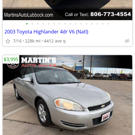
•
•
•
•
•
•
•
•
•
•
•
•
•
•
•
•
2003 Toyota Highlander 4dr V6 (Natl)
7/16
228k mi
4412 ave q
$3,995