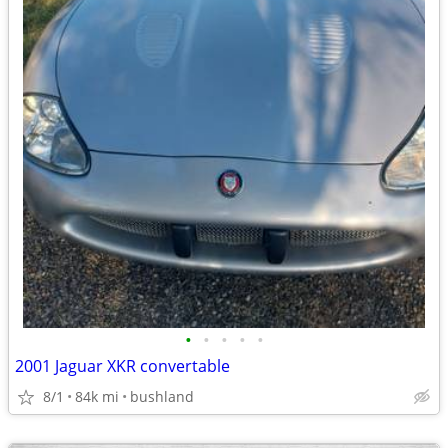
•
•
•
•
•
2001 Jaguar XKR convertable
8/1
84k mi
bushland