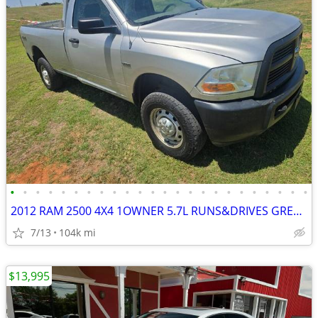
•
•
•
•
•
•
•
•
•
•
•
•
•
•
•
•
•
•
•
•
•
•
•
•
2012 RAM 2500 4X4 1OWNER 5.7L RUNS&DRIVES GREAT AC COLD 8FT-BED
7/13
104k mi
$13,995