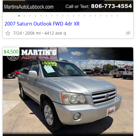
•
•
•
•
•
•
•
•
•
•
•
•
•
•
•
•
•
•
•
2007 Saturn Outlook FWD 4dr XR
7/24
200k mi
4412 ave q
$4,500