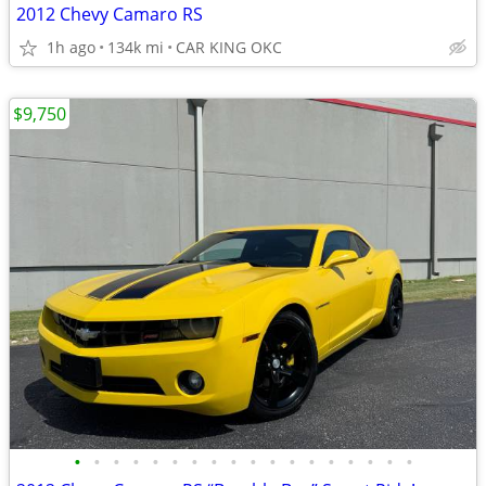
2012 Chevy Camaro RS
1h ago
134k mi
CAR KING OKC
$9,750
•
•
•
•
•
•
•
•
•
•
•
•
•
•
•
•
•
•