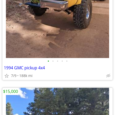
•
•
•
•
•
1994 GMC pickup 4x4
7/9
188k mi
$15,000