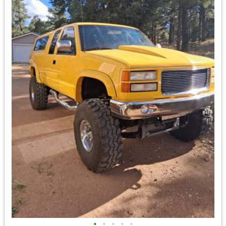
•
•
•
•
•