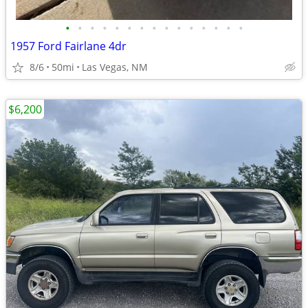
•
•
•
•
•
•
•
•
•
•
•
•
•
•
•
1957 Ford Fairlane 4dr
8/6
50mi
Las Vegas, NM
$6,200