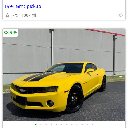
1994 Gmc pickup
7/9
188k mi
$8,995
•
•
•
•
•
•
•
•
•
•
•
•