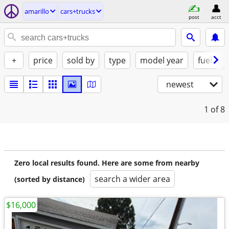
amarillo
cars+trucks
post
acct
+
price
sold by
type
model year
fuel
newest
1
of 8
Zero local results found. Here are some from nearby
search a wider area
(sorted by distance)
$16,000