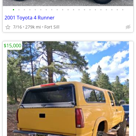
•
•
•
•
•
•
•
•
•
•
•
•
•
•
•
•
•
•
•
•
•
2001 Toyota 4 Runner
7/16
279k mi
Fort Sill
$15,000