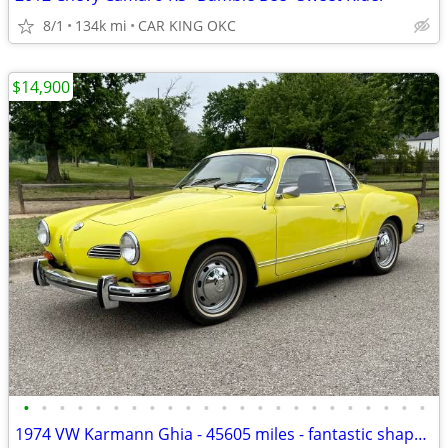
8/1
134k mi
CAR KING OKC
$14,900
•
•
•
•
•
•
•
•
•
•
•
•
•
•
•
•
•
•
•
•
•
•
•
1974 VW Karmann Ghia - 45605 miles - fantastic shape inside and out!!!