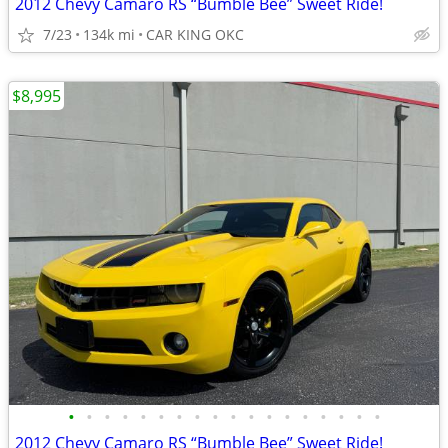
2012 Chevy Camaro RS “Bumble Bee” Sweet Ride!
7/23
134k mi
CAR KING OKC
$8,995
•
•
•
•
•
•
•
•
•
•
•
•
•
•
•
•
•
•
2012 Chevy Camaro RS “Bumble Bee” Sweet Ride!