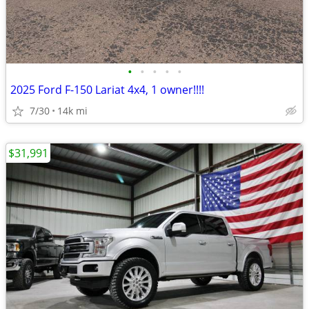
•
•
•
•
•
2025 Ford F-150 Lariat 4x4, 1 owner!!!!
7/30
14k mi
$31,991