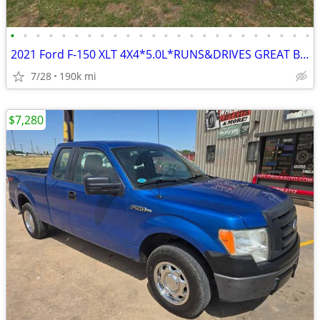
•
•
•
•
•
•
•
•
•
•
•
•
•
•
•
•
•
•
•
•
•
•
•
•
2021 Ford F-150 XLT 4X4*5.0L*RUNS&DRIVES GREAT BED-LINER
7/28
190k mi
$7,280