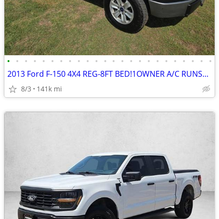
•
•
•
•
•
•
•
•
•
•
•
•
•
•
•
•
•
•
•
•
•
•
•
•
2013 Ford F-150 4X4 REG-8FT BED!1OWNER A/C RUNS&DRIVES GREAT
8/3
141k mi