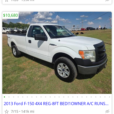
$10,680
•
•
•
•
•
•
•
•
•
•
•
•
•
•
•
•
•
•
•
•
•
•
•
•
2013 Ford F-150 4X4 REG-8FT BED!1OWNER A/C RUNS&DRIVES GREAT
7/15
141k mi