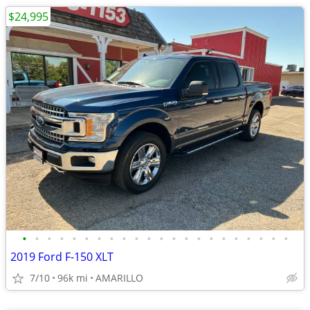
$24,995
•
•
•
•
•
•
•
•
•
•
•
•
•
•
•
•
•
•
•
•
•
•
2019 Ford F-150 XLT
7/10
96k mi
AMARILLO