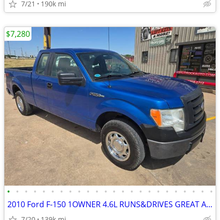
7/21
190k mi
$7,280
•
•
•
•
•
•
•
•
•
•
•
•
•
•
•
•
•
•
•
•
•
•
•
•
2010 Ford F-150 1OWNER 4.6L RUNS&DRIVES GREAT A/C COLD BEDLINER
7/20
139k mi