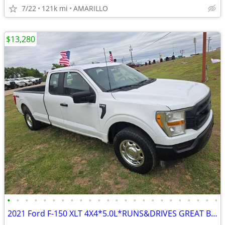
7/22
121k mi
AMARILLO
$13,280
•
•
•
•
•
•
•
•
•
•
•
•
•
•
•
•
•
•
•
•
•
•
•
•
2021 Ford F-150 XLT 4X4*5.0L*RUNS&DRIVES GREAT BED-LINER