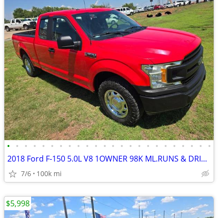
•
•
•
•
•
•
•
•
•
•
•
•
•
•
•
•
•
•
•
•
•
•
•
•
2018 Ford F-150 5.0L V8 1OWNER 98K ML.RUNS & DRIVES GREAT!AC COLD!
7/6
100k mi
$5,998