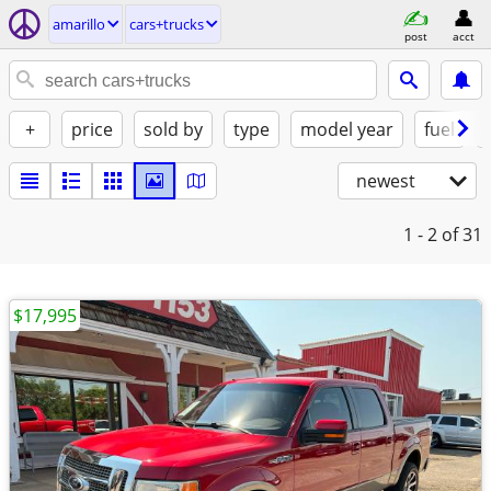
amarillo
cars+trucks
post
acct
+
price
sold by
type
model year
fuel
newest
1 - 2
of 31
$17,995