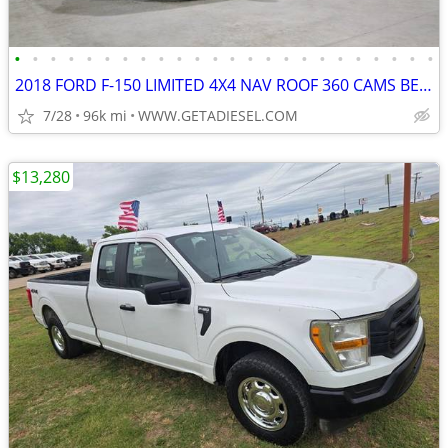
•
•
•
•
•
•
•
•
•
•
•
•
•
•
•
•
•
•
•
•
•
•
•
•
2018 FORD F-150 LIMITED 4X4 NAV ROOF 360 CAMS BED COVER NEW 35'S!
7/28
96k mi
WWW.GETADIESEL.COM
$13,280