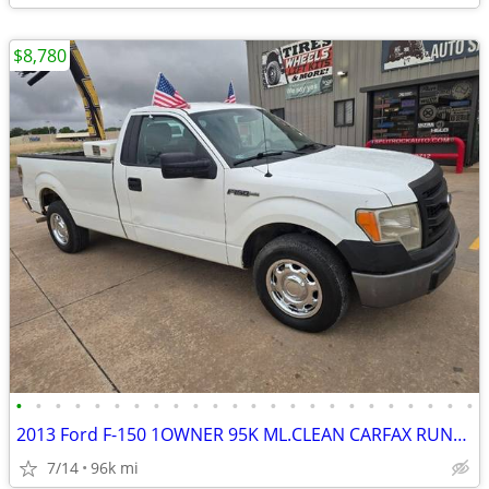
$8,780
•
•
•
•
•
•
•
•
•
•
•
•
•
•
•
•
•
•
•
•
•
•
•
•
2013 Ford F-150 1OWNER 95K ML.CLEAN CARFAX RUNS&DRIVES GREAT A/C
7/14
96k mi