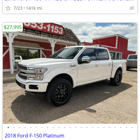
7/23
141k mi
$27,995
•
•
•
•
•
•
•
•
•
•
•
•
•
•
•
•
•
•
•
•
•
•
•
2018 Ford F-150 Platinum