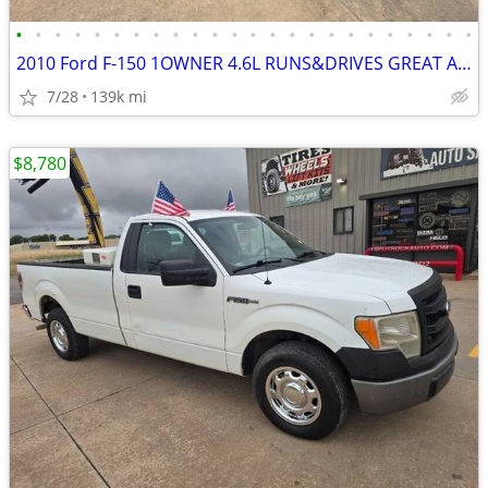
•
•
•
•
•
•
•
•
•
•
•
•
•
•
•
•
•
•
•
•
•
•
•
•
2010 Ford F-150 1OWNER 4.6L RUNS&DRIVES GREAT A/C COLD BEDLINER
7/28
139k mi
$8,780