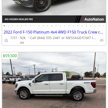
•
•
•
•
•
•
•
•
•
•
•
•
•
•
•
•
•
•
•
•
•
•
•
•
2022 Ford F-150 Platinum 4x4 4WD F150 Truck Crew cab AUTONATION
7/31
92k
Call (844) 335-2481 or MESSAGE/CHAT to confirm availability
mi
$59,500