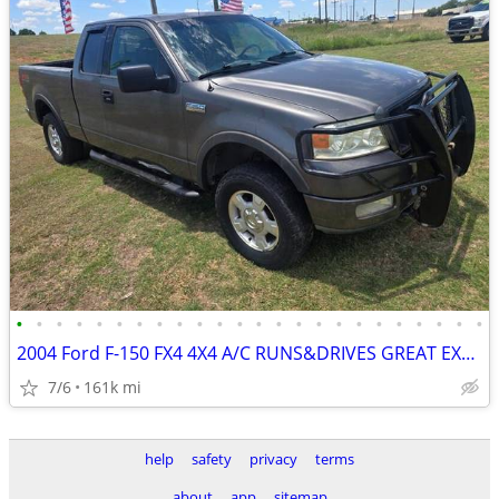
•
•
•
•
•
•
•
•
•
•
•
•
•
•
•
•
•
•
•
•
•
•
•
•
2004 Ford F-150 FX4 4X4 A/C RUNS&DRIVES GREAT EXT-CAB V8
7/6
161k mi
help
safety
privacy
terms
about
app
sitemap