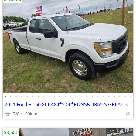
•
•
•
•
•
•
•
•
•
•
•
•
•
•
•
•
•
•
•
•
•
•
•
•
2021 Ford F-150 XLT 4X4*5.0L*RUNS&DRIVES GREAT BED-LINER
7/8
190k mi
$8,680