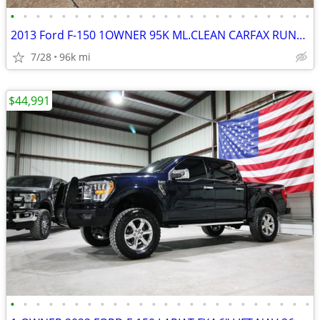
•
•
•
•
•
•
•
•
•
•
•
•
•
•
•
•
•
•
•
•
•
•
•
•
2013 Ford F-150 1OWNER 95K ML.CLEAN CARFAX RUNS&DRIVES GREAT A/C
7/28
96k mi
$44,991
•
•
•
•
•
•
•
•
•
•
•
•
•
•
•
•
•
•
•
•
•
•
•
•