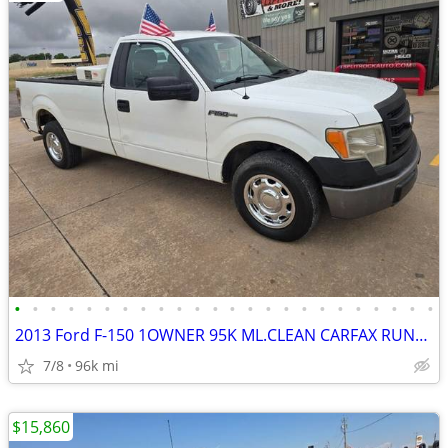
•
•
•
•
•
•
•
•
•
•
•
•
•
•
•
•
•
•
•
•
•
•
•
•
2013 Ford F-150 1OWNER 95K ML.CLEAN CARFAX RUNS&DRIVES GREAT A/C
7/8
96k mi
$15,860