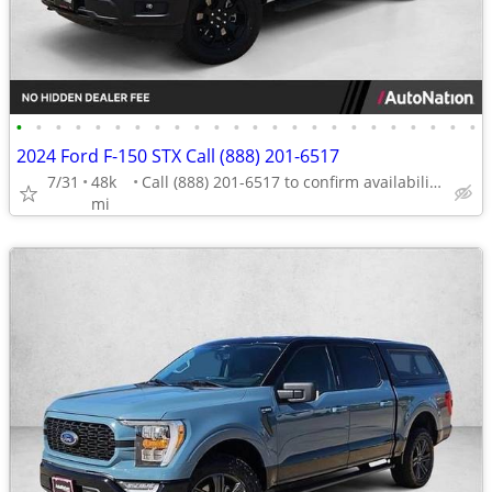
•
•
•
•
•
•
•
•
•
•
•
•
•
•
•
•
•
•
•
•
•
•
•
•
2024 Ford F-150 STX Call (888) 201-6517
7/31
48k
Call (888) 201-6517 to confirm availability - May 14th
mi