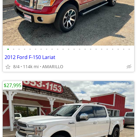
•
•
•
•
•
•
•
•
•
•
•
•
•
•
•
•
•
•
•
•
•
•
•
2012 Ford F-150 Lariat
8/4
114k mi
AMARILLO
$27,995