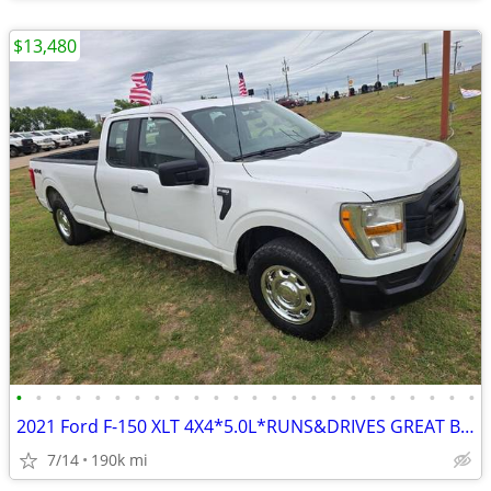
$13,480
•
•
•
•
•
•
•
•
•
•
•
•
•
•
•
•
•
•
•
•
•
•
•
•
2021 Ford F-150 XLT 4X4*5.0L*RUNS&DRIVES GREAT BED-LINER
7/14
190k mi