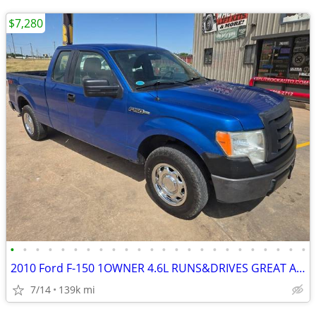
$7,280
•
•
•
•
•
•
•
•
•
•
•
•
•
•
•
•
•
•
•
•
•
•
•
•
2010 Ford F-150 1OWNER 4.6L RUNS&DRIVES GREAT A/C COLD BEDLINER
7/14
139k mi