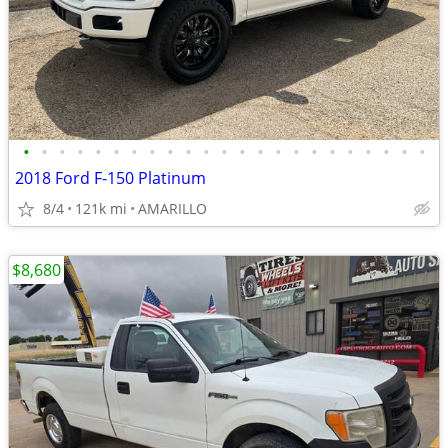
•
•
•
•
•
•
•
•
•
•
•
•
•
•
•
•
•
•
•
•
•
•
•
2018 Ford F-150 Platinum
8/4
121k mi
AMARILLO
$8,680