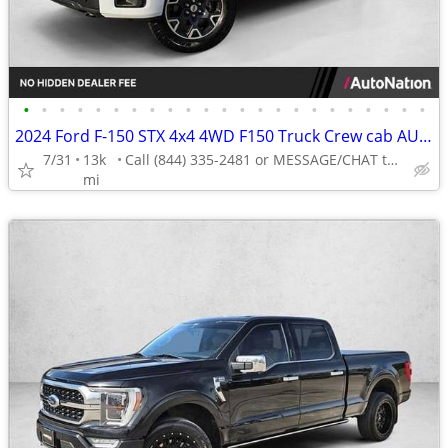
•
•
•
•
•
•
•
•
•
•
•
•
•
•
•
•
•
•
•
•
•
•
•
2024 Ford F-150 STX 4x4 4WD F150 Truck Crew cab AUTONATION
7/31
13k
Call (844) 335-2481 or MESSAGE/CHAT to confirm availability
mi