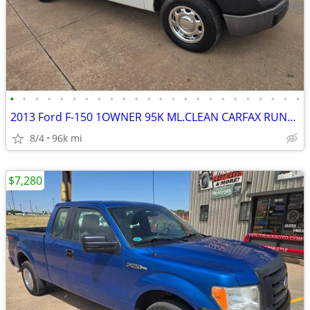
•
•
•
•
•
•
•
•
•
•
•
•
•
•
•
•
•
•
•
•
•
•
•
•
2013 Ford F-150 1OWNER 95K ML.CLEAN CARFAX RUNS&DRIVES GREAT A/C
8/4
96k mi
$7,280