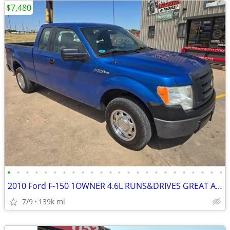
$7,480
•
•
•
•
•
•
•
•
•
•
•
•
•
•
•
•
•
•
•
•
•
•
•
•
2010 Ford F-150 1OWNER 4.6L RUNS&DRIVES GREAT A/C COLD BEDLINER
7/9
139k mi