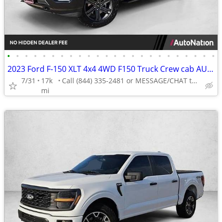
•
•
•
•
•
•
•
•
•
•
•
•
•
•
•
•
•
•
•
•
•
•
•
•
2023 Ford F-150 XLT 4x4 4WD F150 Truck Crew cab AUTONATION
7/31
17k
Call (844) 335-2481 or MESSAGE/CHAT to confirm availability
mi