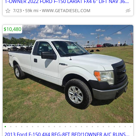
1-OWNER 2022 FORD F-150 LARIAT FX4 6" LIFT NAV 360 CAMS 35" NITTOS!
7/23
59k mi
WWW.GETADIESEL.COM
$10,480
•
•
•
•
•
•
•
•
•
•
•
•
•
•
•
•
•
•
•
•
•
•
•
•
2013 Ford F-150 4X4 REG-8FT BED!1OWNER A/C RUNS&DRIVES GREAT