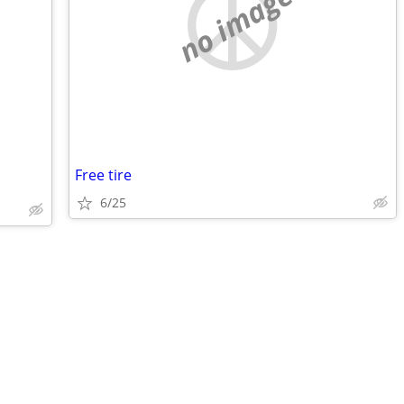
no image
Free tire
6/25