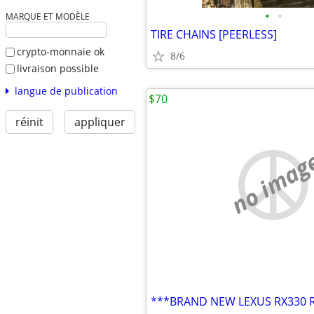
•
•
MARQUE ET MODÈLE
TIRE CHAINS [PEERLESS]
crypto-monnaie ok
8/6
livraison possible
langue de publication
$70
réinit
appliquer
no imag