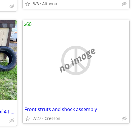
8/3
Altoona
$60
no image
Front struts and shock assembly
Goodyear Wrangler Trailrunner AT set of 4 tires LT 275/65/R20
7/27
Cresson