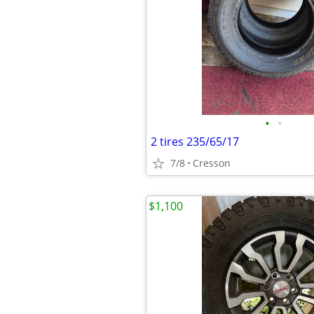
•
•
2 tires 235/65/17
7/8
Cresson
$1,100