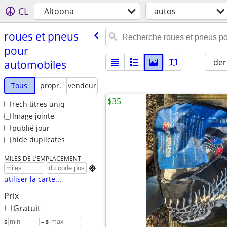
CL
Altoona
autos
roues et pneus
pour
der
automobiles
Tous
propr.
vendeur
$35
rech titres uniq
Image jointe
publié jour
hide duplicates
MILES DE L’EMPLACEMENT

utiliser la carte...
Prix
Gratuit
$
– $