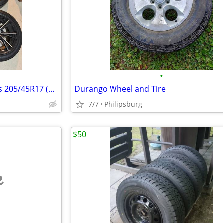
•
Bridgestone Potenza S001 Tires 205/45R17 (used OEM tire from '24 Mazda MX-5)
Durango Wheel and Tire
7/7
Philipsburg
$50
e