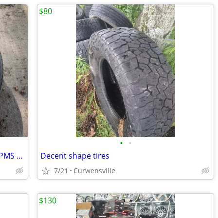
$80
•
•
2015 Mustang GT Rims And Tires with TPMS New Take offs
Decent shape tires
7/21
Curwensville
$130