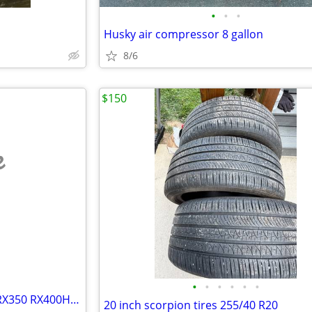
•
•
•
Husky air compressor 8 gallon
8/6
$150
e
•
•
•
•
•
•
***BRAND NEW LEXUS RX330 RX350 RX400H 2004 THRU 2009 17" OEM Wheel Rim
20 inch scorpion tires 255/40 R20