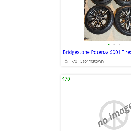
•
•
•
7/8
Stormstown
$70
no imag