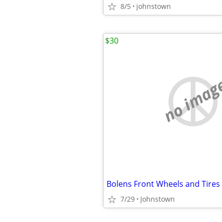
8/5
johnstown
$30
no imag
7/29
Johnstown