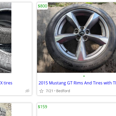
$800
•
X tires
7/21
Bedford
$159