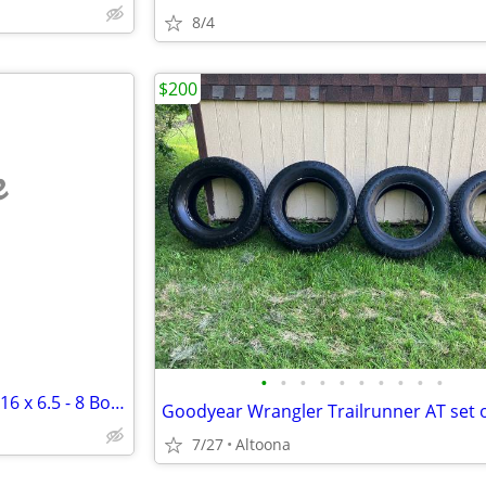
8/4
$200
e
•
•
•
•
•
•
•
•
•
•
Bolens Front Wheels and Tires 16 x 6.5 - 8 Bolens
7/27
Altoona