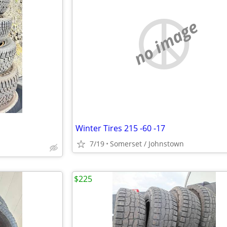
no image
Winter Tires 215 -60 -17
7/19
Somerset / Johnstown
$225