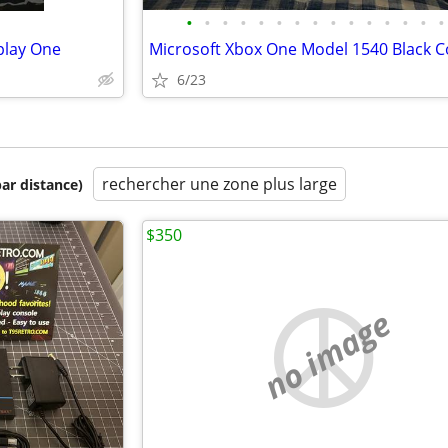
•
•
•
•
•
•
•
•
•
•
•
•
•
•
•
play One
6/23
rechercher une zone plus large
par distance)
$350
no image