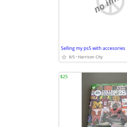
no imag
Selling my ps5 with accesories
8/5
Harrison City
$25