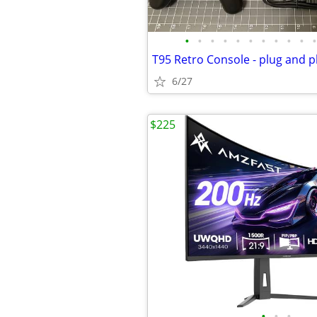
•
•
•
•
•
•
•
•
•
•
•
6/27
$225
•
•
•