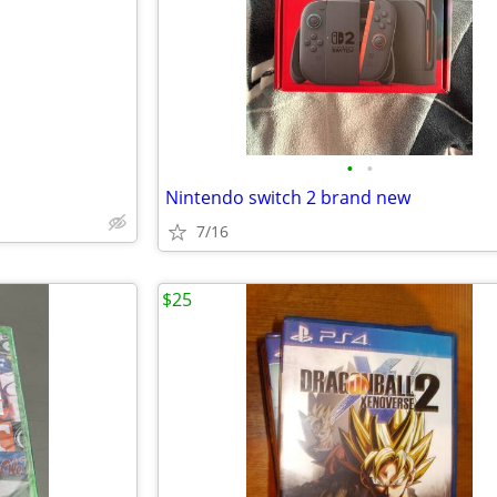
e
•
•
Nintendo switch 2 brand new
7/16
$25