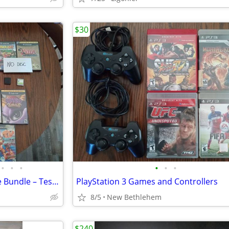
$30
•
•
•
•
•
•
Complete Nintendo GameCube Bundle – Tested, Working & Ready to Play!
PlayStation 3 Games and Controllers
8/5
New Bethlehem
$240