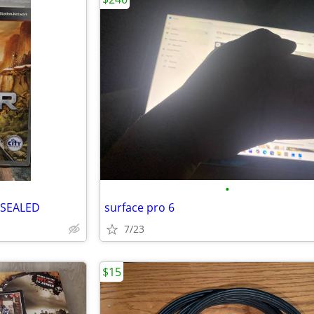
•
 SEALED
surface pro 6
7/23
$15