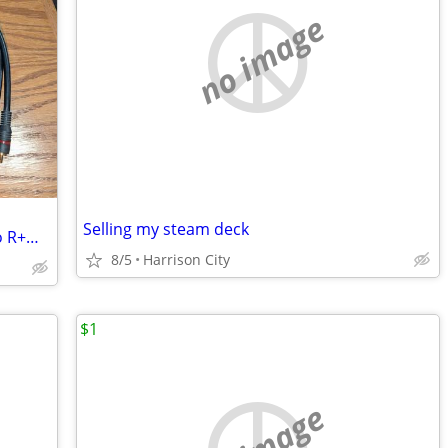
no image
Selling my steam deck
Component Video R B G With RCA Audio R+W Cables 6' New
8/5
Harrison City
$1