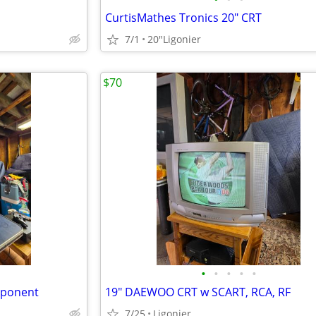
CurtisMathes Tronics 20" CRT
7/1
20"Ligonier
$70
•
•
•
•
•
mponent
19" DAEWOO CRT w SCART, RCA, RF
7/25
Ligonier