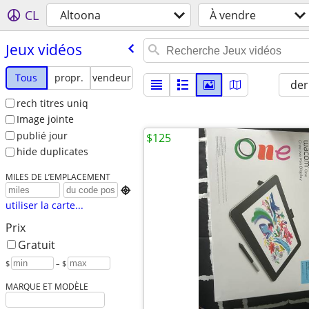
CL
Altoona
À vendre
Jeux vidéos
Tous
propr.
vendeur
der
rech titres uniq
Image jointe
publié jour
$125
hide duplicates
MILES DE L’EMPLACEMENT

utiliser la carte...
Prix
Gratuit
$
– $
MARQUE ET MODÈLE