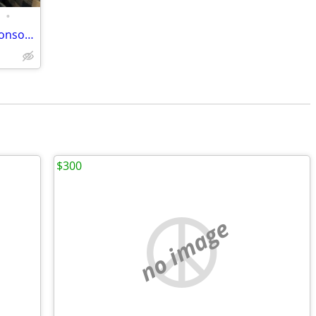
•
Microsoft Xbox One Model 1540 Black Console Bundle. See description.
$300
no image