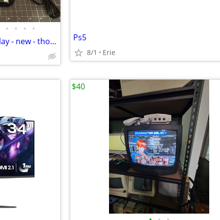
•
•
•
•
Ps5
T95 Retro Console - plug and play - new - thousands of video games!
8/1
Erie
$40
•
•
•