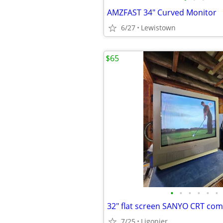
AMZFAST 34" Curved Monitor
6/27
Lewistown
$65
•
•
•
•
•
•
32" flat screen SANYO CRT co
7/25
Ligonier