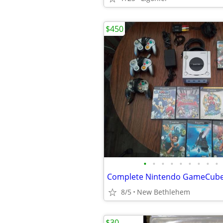
$450
•
•
•
•
•
•
•
•
•
8/5
New Bethlehem
$30