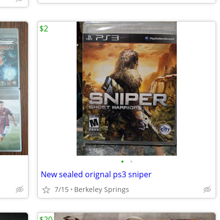
$2
•
•
New sealed orignal ps3 sniper
7/15
Berkeley Springs
$20