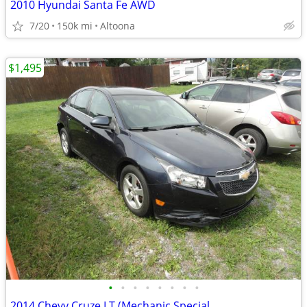
2010 Hyundai Santa Fe AWD
7/20
150k mi
Altoona
$1,495
•
•
•
•
•
•
•
•
2014 Chevy Cruze LT (Mechanic Special