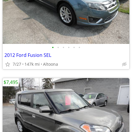
•
•
•
•
•
•
2012 Ford Fusion SEL
7/27
147k mi
Altoona
$7,495