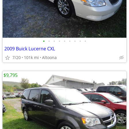
•
•
•
•
•
•
•
•
•
2009 Buick Lucerne CXL
7/20
101k mi
Altoona
$9,795