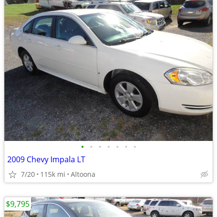
•
•
•
•
•
•
•
2009 Chevy Impala LT
7/20
115k mi
Altoona
$9,795