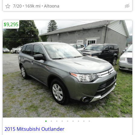
7/20
169k mi
Altoona
$9,295
•
•
•
•
•
•
•
•
•
2015 Mitsubishi Outlander