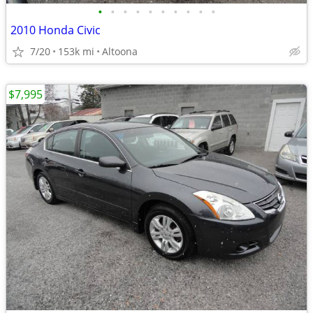
•
•
•
•
•
•
•
•
•
•
2010 Honda Civic
7/20
153k mi
Altoona
$7,995