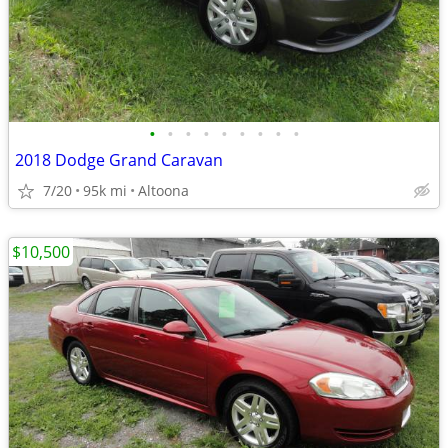
•
•
•
•
•
•
•
•
•
2018 Dodge Grand Caravan
7/20
95k mi
Altoona
$10,500