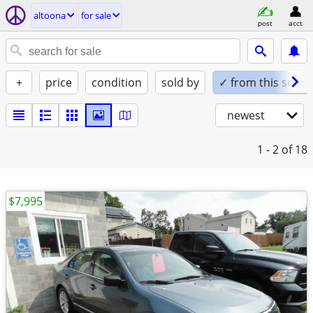
altoona
for sale
post
acct
+
price
condition
sold by
✓ from this seller
newest
1 - 2
of 18
$7,995