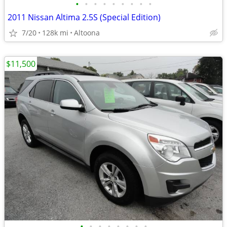
•
•
•
•
•
•
•
•
•
2011 Nissan Altima 2.5S (Special Edition)
7/20
128k mi
Altoona
$11,500
•
•
•
•
•
•
•
•