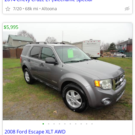
7/20
68k mi
Altoona
$5,995
•
•
•
•
•
•
•
•
•
•
2008 Ford Escape XLT AWD