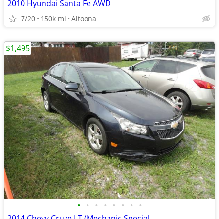
2010 Hyundai Santa Fe AWD
7/20
150k mi
Altoona
$1,495
•
•
•
•
•
•
•
•
2014 Chevy Cruze LT (Mechanic Special