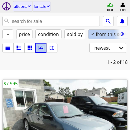
altoona
for sale
post
acct
+
price
condition
sold by
✓ from this seller
newest
1 - 2
of 18
$7,995