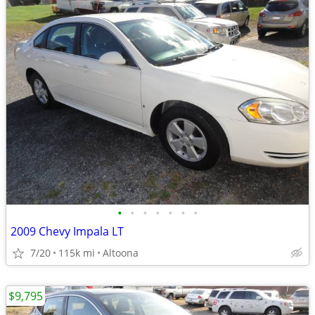
•
•
•
•
•
•
•
2009 Chevy Impala LT
7/20
115k mi
Altoona
$9,795