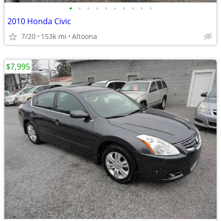
•
•
•
•
•
•
•
•
•
•
2010 Honda Civic
7/20
153k mi
Altoona
$7,995