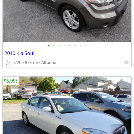
•
•
•
•
•
•
•
•
2010 Kia Soul
7/20
87k mi
Altoona
$6,995