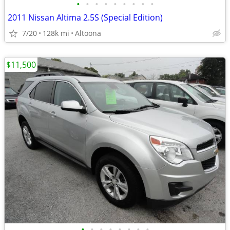
•
•
•
•
•
•
•
•
•
2011 Nissan Altima 2.5S (Special Edition)
7/20
128k mi
Altoona
$11,500
•
•
•
•
•
•
•
•