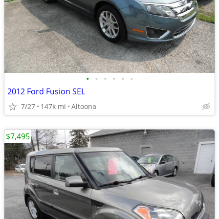
•
•
•
•
•
•
2012 Ford Fusion SEL
7/27
147k mi
Altoona
$7,495