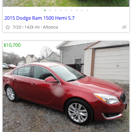
•
•
•
•
•
•
•
•
•
2015 Dodge Ram 1500 Hemi 5.7
7/20
142k mi
Altoona
$10,700