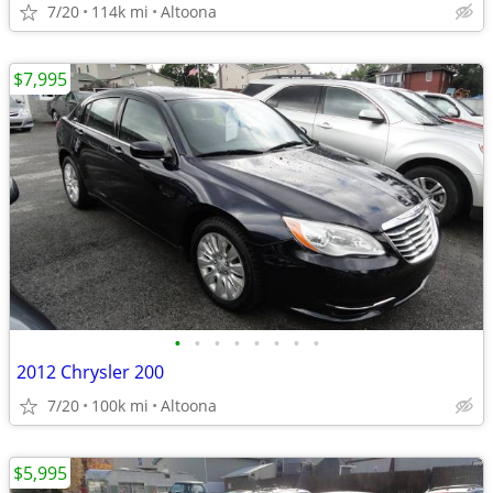
7/20
114k mi
Altoona
$7,995
•
•
•
•
•
•
•
•
2012 Chrysler 200
7/20
100k mi
Altoona
$5,995