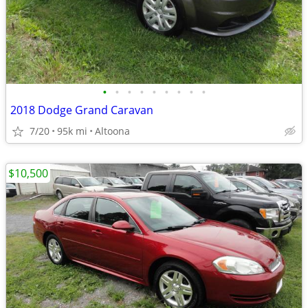
•
•
•
•
•
•
•
•
•
2018 Dodge Grand Caravan
7/20
95k mi
Altoona
$10,500