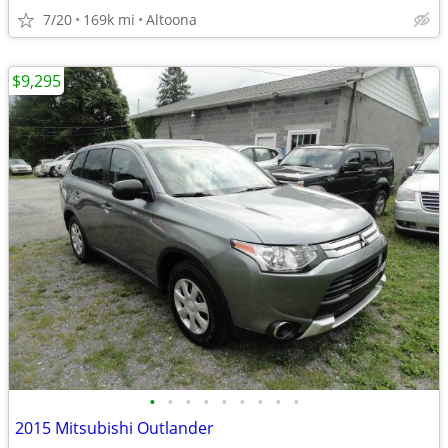
7/20
169k mi
Altoona
$9,295
•
•
•
•
•
•
•
•
•
2015 Mitsubishi Outlander