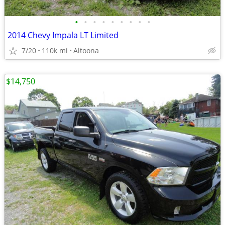
•
•
•
•
•
•
•
•
•
2014 Chevy Impala LT Limited
7/20
110k mi
Altoona
$14,750