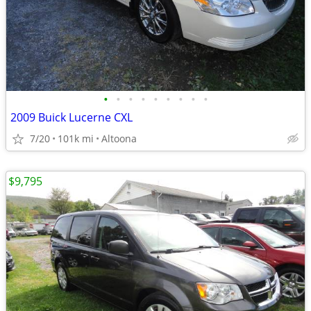
•
•
•
•
•
•
•
•
•
2009 Buick Lucerne CXL
7/20
101k mi
Altoona
$9,795