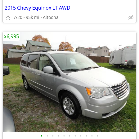
2015 Chevy Equinox LT AWD
7/20
95k mi
Altoona
$6,995
•
•
•
•
•
•
•
•
•
•
•