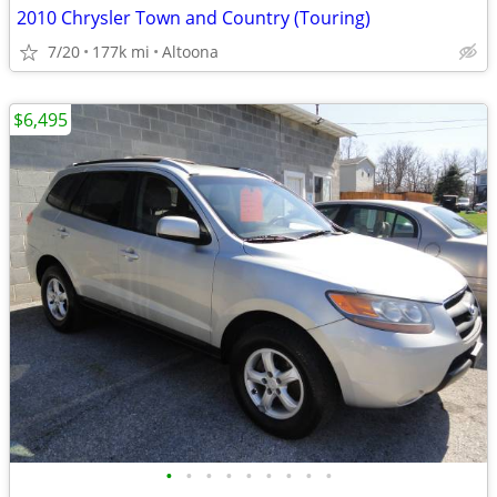
2010 Chrysler Town and Country (Touring)
7/20
177k mi
Altoona
$6,495
•
•
•
•
•
•
•
•
•