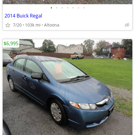
•
•
•
•
•
•
•
2014 Buick Regal
7/20
103k mi
Altoona
$6,995