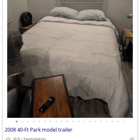
•
•
•
•
•
•
•
•
•
•
•
•
•
•
•
•
•
•
•
•
2008 40-Ft Park model trailer
8/3
Templeton