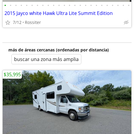
•
•
•
•
•
•
•
•
•
•
•
•
•
•
•
•
•
•
•
•
•
•
•
•
2015 Jayco white Hawk Ultra Lite Summit Edition
7/12
Rossiter
más de áreas cercanas (ordenadas por distancia)
buscar una zona más amplia
$35,995