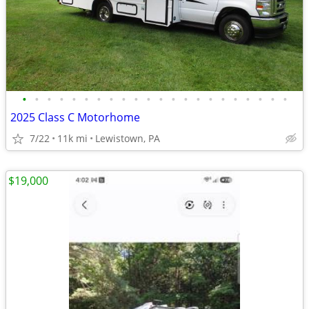
•
•
•
•
•
•
•
•
•
•
•
•
•
•
•
•
•
•
•
•
•
•
2025 Class C Motorhome
7/22
11k mi
Lewistown, PA
$19,000