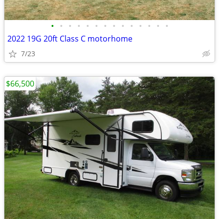
•
•
•
•
•
•
•
•
•
•
•
•
•
•
2022 19G 20ft Class C motorhome
7/23
$66,500