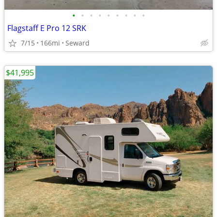
•
•
•
•
•
•
•
•
•
Flagstaff E Pro 12 SRK
7/15
166mi
Seward
$41,995