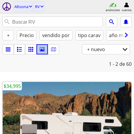
Altoona
RV
anúnciate
cuenta
+
Precio
vendido por
tipo carav
año model
+ nuevo
1 - 2
de 60
$34,995