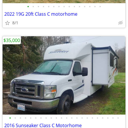
•
•
•
•
•
•
•
•
•
•
•
•
•
•
•
2022 19G 20ft Class C motorhome
8/1
$35,000
•
•
•
•
•
•
•
•
•
•
•
•
•
•
•
•
•
•
•
•
•
•
2016 Sunseaker Class C Motorhome