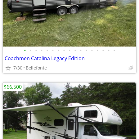
•
•
•
•
•
•
•
•
•
•
•
•
•
•
•
•
•
Coachmen Catalina Legacy Edition
7/30
Bellefonte
$66,500