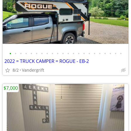
•
•
•
•
•
•
•
•
•
•
•
•
•
•
•
•
•
•
•
•
•
•
2022 = TRUCK CAMPER = ROGUE - EB-2
8/2
Vandergrift
$7,000