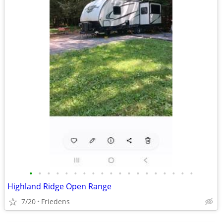
•
•
•
•
•
•
•
•
•
•
•
•
•
•
•
•
•
•
•
Highland Ridge Open Range
7/20
Friedens