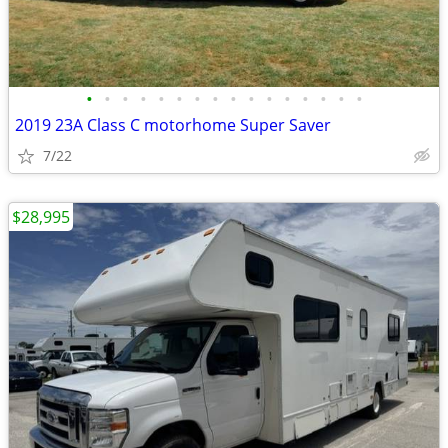
•
•
•
•
•
•
•
•
•
•
•
•
•
•
•
•
2019 23A Class C motorhome Super Saver
7/22
$28,995