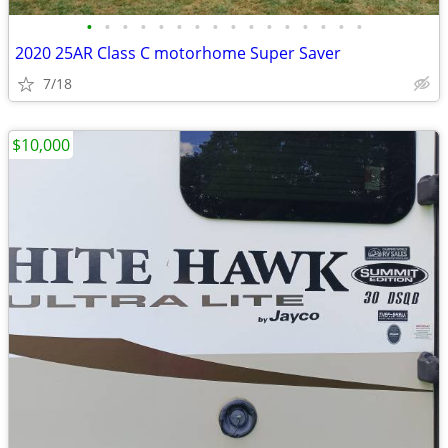
•
•
•
•
•
•
•
•
•
•
•
•
•
•
•
•
2020 25AR Class C motorhome Super Saver
7/18
$10,000