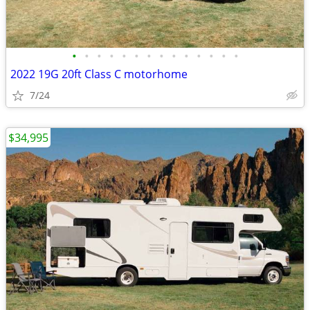
•
•
•
•
•
•
•
•
•
•
•
•
•
•
2022 19G 20ft Class C motorhome
7/24
$34,995