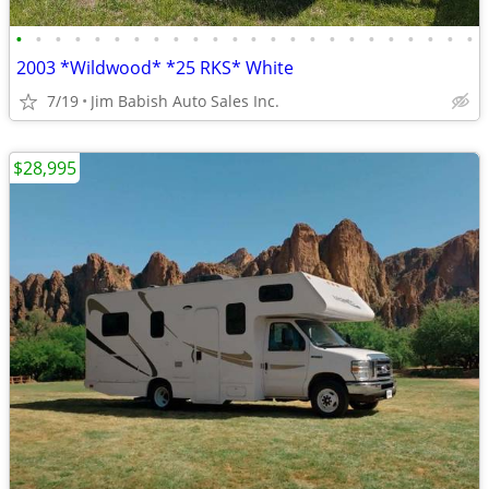
•
•
•
•
•
•
•
•
•
•
•
•
•
•
•
•
•
•
•
•
•
•
•
•
2003 *Wildwood* *25 RKS* White
7/19
Jim Babish Auto Sales Inc.
$28,995