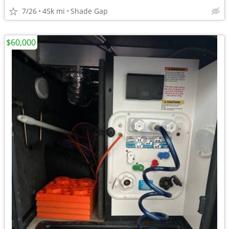
7/26
45k mi
Shade Gap
$60,000