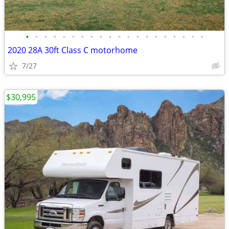
•
•
•
•
•
•
•
•
•
•
•
•
•
•
•
•
•
•
•
•
2020 28A 30ft Class C motorhome
7/27
$30,995