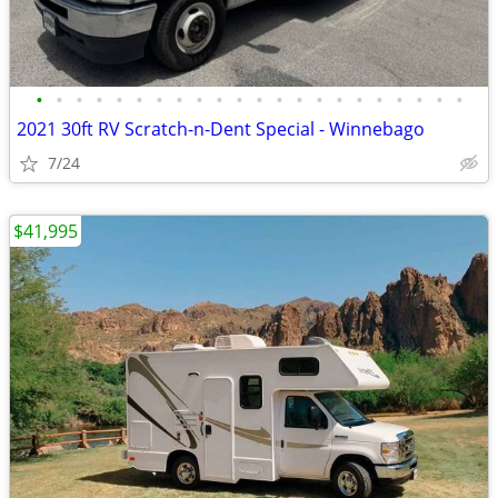
•
•
•
•
•
•
•
•
•
•
•
•
•
•
•
•
•
•
•
•
•
•
2021 30ft RV Scratch-n-Dent Special - Winnebago
7/24
$41,995