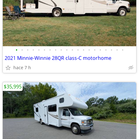
•
•
•
•
•
•
•
•
•
•
•
•
•
•
•
•
•
•
•
•
2021 Minnie-Winnie 28QR class-C motorhome
hace 7 h
$35,995