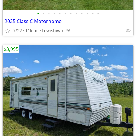
•
•
•
•
•
•
•
•
•
•
•
•
2025 Class C Motorhome
7/22
11k mi
Lewistown, PA
$3,995