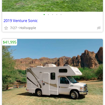
•
•
•
•
•
2019 Venture Sonic
7/27
Hollsopple
$41,995