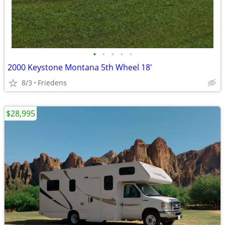
•
•
•
•
•
2000 Keystone Montana 5th Wheel 18'
8/3
Friedens
$28,995