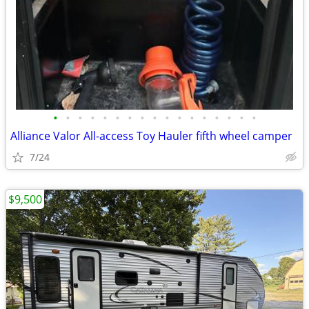
•
•
•
•
•
•
•
•
•
•
•
•
•
•
•
•
•
Alliance Valor All-access Toy Hauler fifth wheel camper
7/24
$9,500