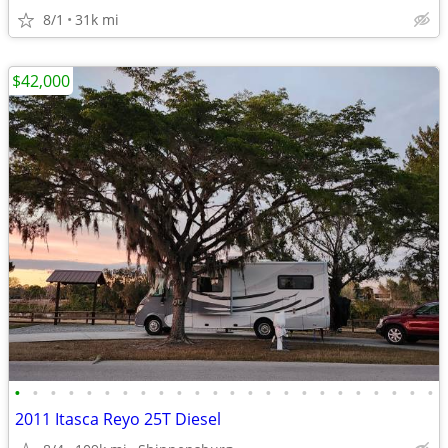
8/1
31k mi
$42,000
•
•
•
•
•
•
•
•
•
•
•
•
•
•
•
•
•
•
•
•
•
•
•
•
2011 Itasca Reyo 25T Diesel