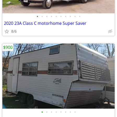
•
•
•
•
•
•
•
•
•
•
2020 23A Class C motorhome Super Saver
8/6
$900
•
•
•
•
•
•
•
•