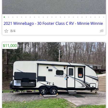
•
•
•
•
•
•
•
•
•
•
•
•
•
•
•
•
•
•
•
•
•
•
•
•
2021 Winnebago - 30 Footer Class C RV - Minnie Winnie
8/4
$11,000