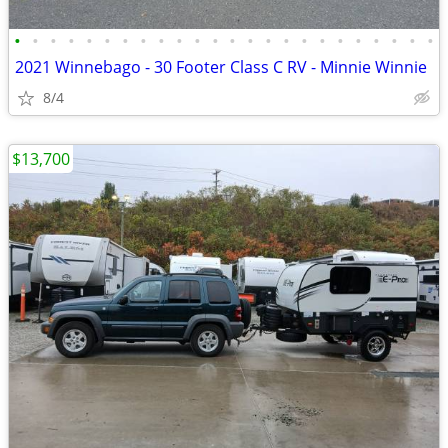
•
•
•
•
•
•
•
•
•
•
•
•
•
•
•
•
•
•
•
•
•
•
•
•
2021 Winnebago - 30 Footer Class C RV - Minnie Winnie
8/4
$13,700