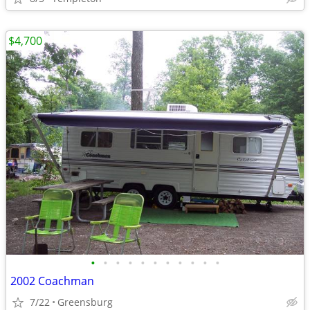
$4,700
•
•
•
•
•
•
•
•
•
•
•
2002 Coachman
7/22
Greensburg