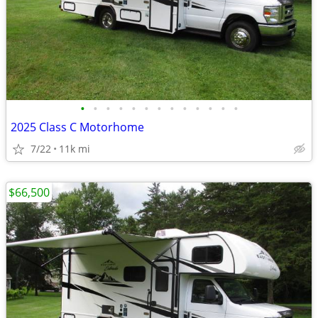
•
•
•
•
•
•
•
•
•
•
•
•
•
2025 Class C Motorhome
7/22
11k mi
$66,500