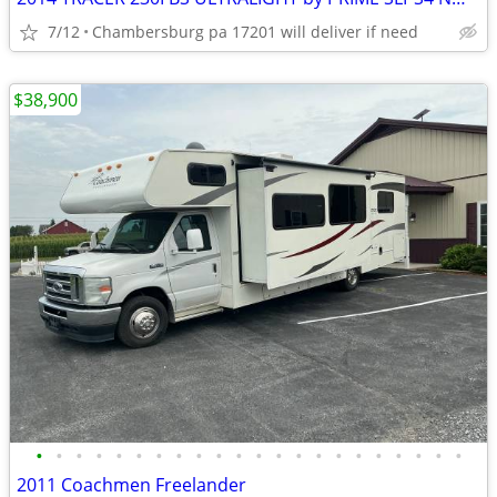
7/12
Chambersburg pa 17201 will deliver if need
$38,900
•
•
•
•
•
•
•
•
•
•
•
•
•
•
•
•
•
•
•
•
•
•
2011 Coachmen Freelander