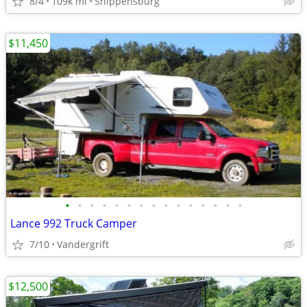
8/4
109k mi
Shippensburg
$11,450
•
•
•
•
•
•
•
•
•
•
•
•
•
•
•
Lance 992 Truck Camper
7/10
Vandergrift
$12,500