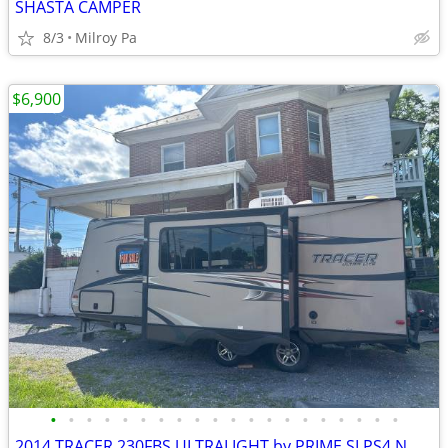
SHASTA CAMPER
8/3
Milroy Pa
$6,900
•
•
•
•
•
•
•
•
•
•
•
•
•
•
•
•
•
•
•
•
2014 TRACER 230FBS ULTRALIGHT by PRIME SLPS4 NWTRS HEAT AC QUEENBED