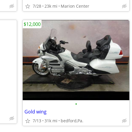
7/28
23k mi
Marion Center
$12,000
•
Gold wing
7/13
31k mi
bedford,Pa.