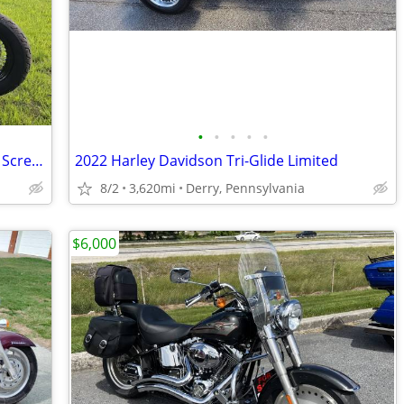
•
•
•
•
•
2021 Harley-Davidson FLSL 128 Stage IV Screamin Eagle motor 3700mi
2022 Harley Davidson Tri-Glide Limited
8/2
3,620mi
Derry, Pennsylvania
$6,000