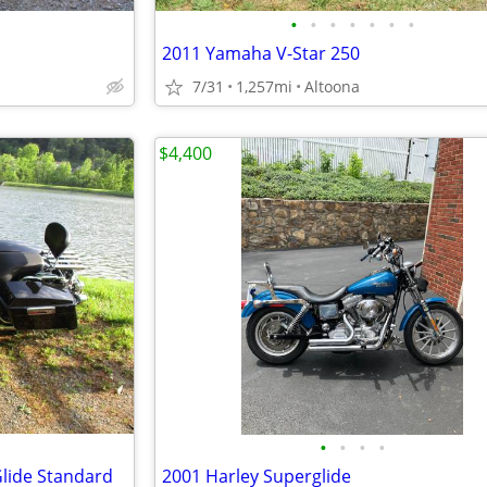
•
•
•
•
•
•
•
2011 Yamaha V-Star 250
7/31
1,257mi
Altoona
$4,400
•
•
•
•
Glide Standard
2001 Harley Superglide