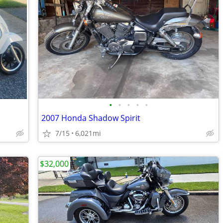
•
•
•
•
•
2007 Honda Shadow Spirit
7/15
6,021mi
$32,000