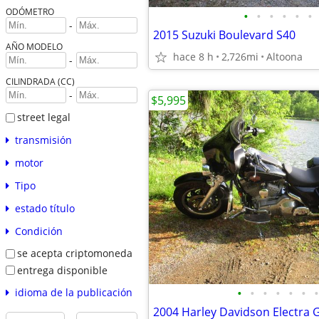
ODÓMETRO
•
•
•
•
•
•
-
2015 Suzuki Boulevard S40
AÑO MODELO
hace 8 h
2,726mi
Altoona
-
CILINDRADA (CC)
-
$5,995
street legal
transmisión
motor
Tipo
estado título
Condición
se acepta criptomoneda
entrega disponible
•
•
•
•
•
•
•
idioma de la publicación
2004 Harley Davidson Electra 