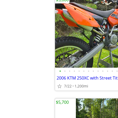
•
•
•
•
•
•
•
•
•
•
•
•
•
2006 KTM 250XC with Street Tit
7/22
1,200mi
$5,700