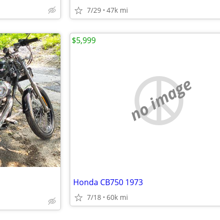
7/29
47k mi
$5,999
no image
Honda CB750 1973
7/18
60k mi