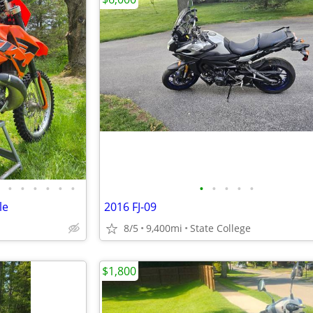
•
•
•
•
•
•
•
•
•
•
•
le
2016 FJ-09
8/5
9,400mi
State College
$1,800