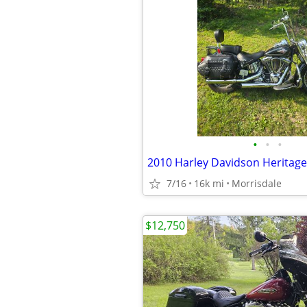
•
•
•
2010 Harley Davidson Heritage
7/16
16k mi
Morrisdale
$12,750