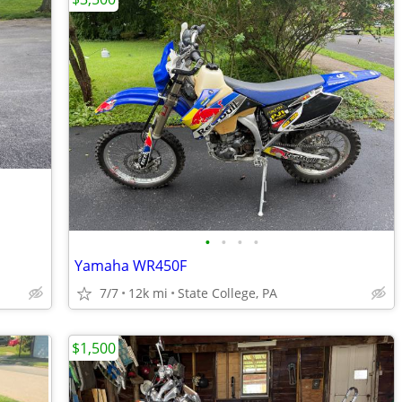
•
•
•
•
Yamaha WR450F
7/7
12k mi
State College, PA
$1,500