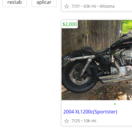
restab
aplicar
7/31
43k mi
Altoona
$2,000
•
2004 XL1200c(Sportster)
7/25
10k mi