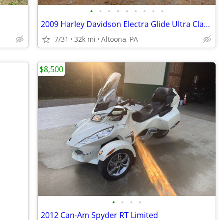
•
•
•
•
•
•
•
•
•
2009 Harley Davidson Electra Glide Ultra Classic
7/31
32k mi
Altoona, PA
$8,500
•
•
•
•
2012 Can-Am Spyder RT Limited