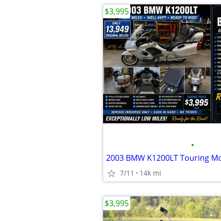
$3,995
•
7/11
14k mi
$3,995