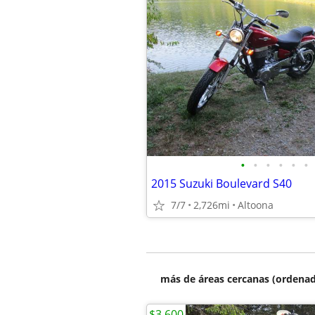
•
•
•
•
•
•
2015 Suzuki Boulevard S40
7/7
2,726mi
Altoona
más de áreas cercanas (ordenad
$3,600