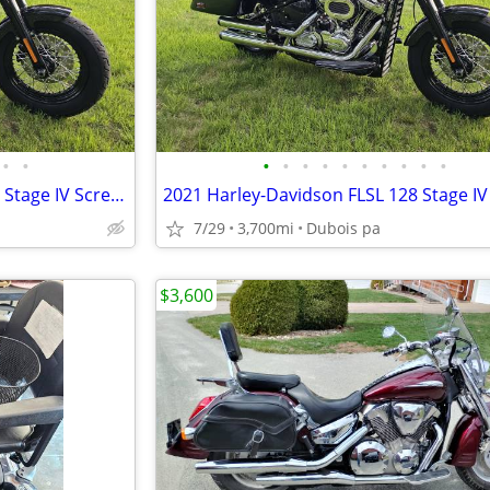
•
•
•
•
•
•
•
•
•
•
•
•
2021 Harley-Davidson FLSL 128 Stage IV Screamin Eagle motor 3700mi
7/29
3,700mi
Dubois pa
$3,600