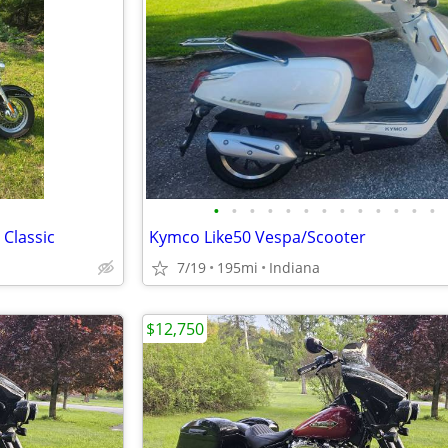
•
•
•
•
•
•
•
•
•
•
•
•
•
 Classic
Kymco Like50 Vespa/Scooter
7/19
195mi
Indiana
$12,750