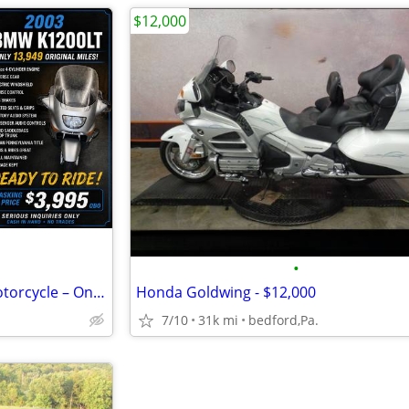
$12,000
•
2003 BMW K1200LT Touring Motorcycle – Only 13,900 Miles – Excellent Co
Honda Goldwing - $12,000
7/10
31k mi
bedford,Pa.