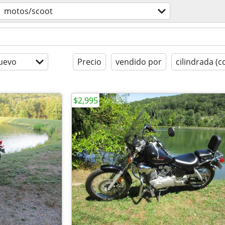
motos/scoot
uevo
Precio
vendido por
cilindrada (c
$2,995