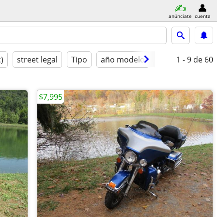
anúnciate
cuenta
c)
street legal
Tipo
año modelo
Condición
1 - 9
de 60
$7,995