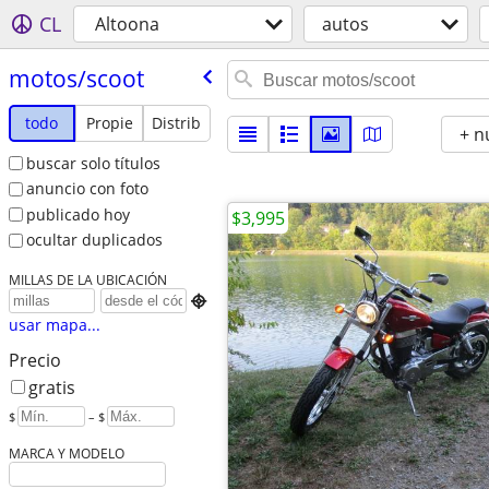
CL
Altoona
autos
motos/​scoot
todo
Propie
Distrib
+ n
buscar solo títulos
anuncio con foto
publicado hoy
$3,995
ocultar duplicados
MILLAS DE LA UBICACIÓN

usar mapa...
Precio
gratis
$
– $
MARCA Y MODELO