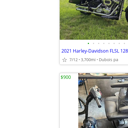
•
•
•
•
•
•
•
•
7/12
3,700mi
Dubois pa
$900