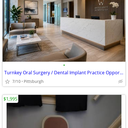
•
Turnkey Oral Surgery / Dental Implant Practice Opportunity
7/10
Pittsburgh
$1,995