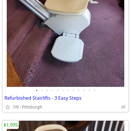
•
•
•
•
•
•
•
•
•
•
•
•
Refurbished Stairlifts - 3 Easy Steps
7/8
Pittsburgh
$1,995