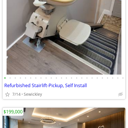
•
•
•
•
•
•
•
•
•
•
•
•
•
•
•
•
•
•
•
•
•
•
•
•
Refurbished Stairlift-Pickup, Self Install
7/14
Sewickley
$199,000