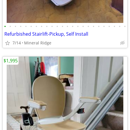
•
•
•
•
•
•
•
•
•
•
•
•
•
•
•
•
•
•
•
•
•
•
•
•
Refurbished Stairlift-Pickup, Self Install
7/14
Mineral Ridge
$1,995