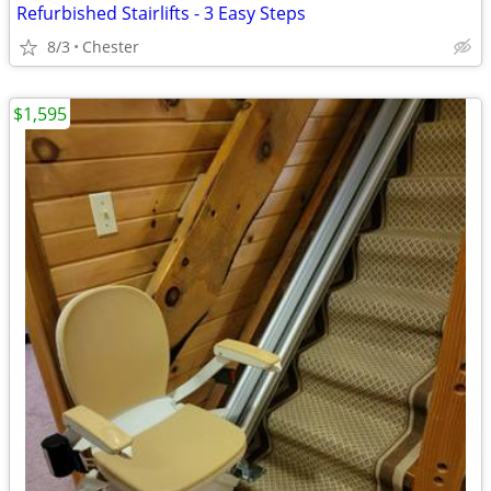
Refurbished Stairlifts - 3 Easy Steps
8/3
Chester
$1,595