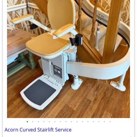
•
•
•
•
•
•
•
•
•
•
•
•
•
•
•
•
Acorn Curved Stairlift Service