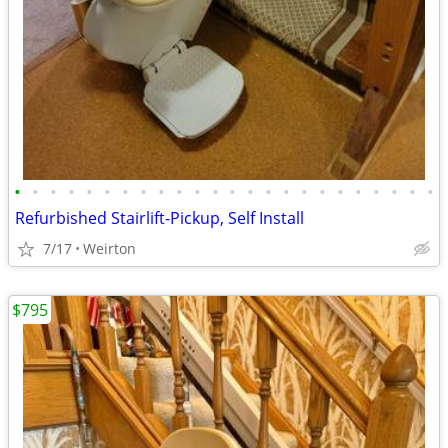
•
•
•
•
•
•
•
•
•
•
•
•
•
•
•
•
•
•
•
•
•
•
•
•
Refurbished Stairlift-Pickup, Self Install
7/17
Weirton
$795