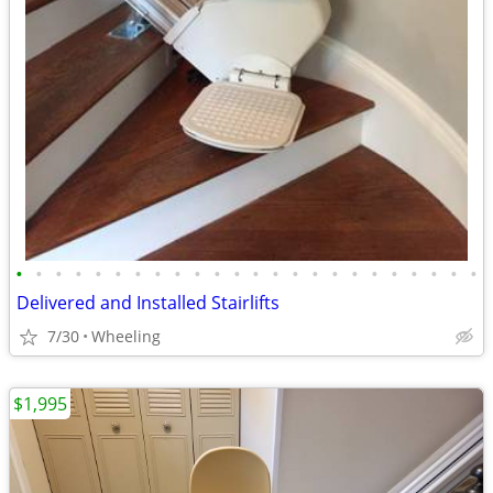
•
•
•
•
•
•
•
•
•
•
•
•
•
•
•
•
•
•
•
•
•
•
•
•
Delivered and Installed Stairlifts
7/30
Wheeling
$1,995