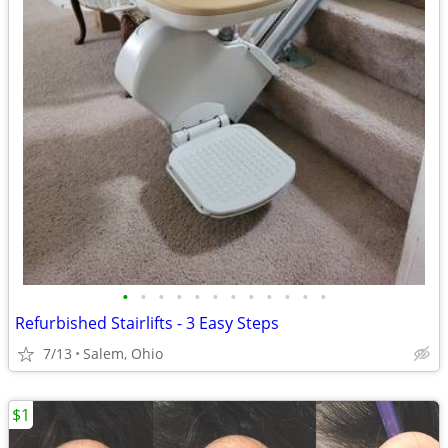
•
•
•
•
•
•
•
•
•
•
•
•
Refurbished Stairlifts - 3 Easy Steps
7/13
Salem, Ohio
$1