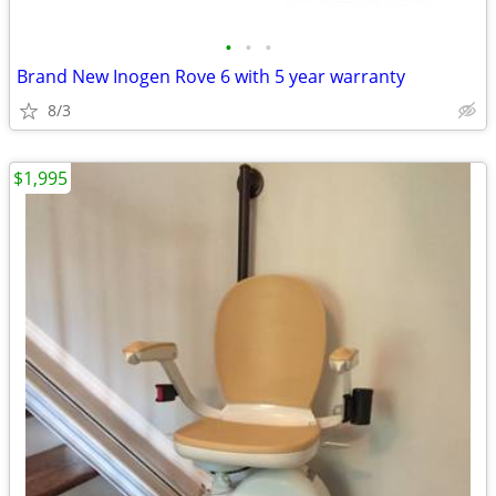
•
•
•
Brand New Inogen Rove 6 with 5 year warranty
8/3
$1,995