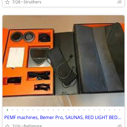
7/28
Struthers
•
•
•
•
•
•
•
•
•
•
•
•
•
•
•
•
•
•
•
•
•
•
•
PEMF machines, Bemer Pro, SAUNAS, RED LIGHT BEDS, PILATES HYPERBARIC
7/16
Baltimore