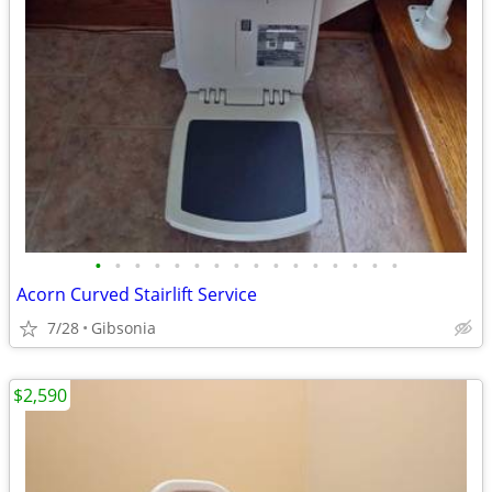
•
•
•
•
•
•
•
•
•
•
•
•
•
•
•
•
Acorn Curved Stairlift Service
7/28
Gibsonia
$2,590