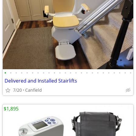
•
•
•
•
•
•
•
•
•
•
•
•
•
•
•
•
•
•
•
•
•
•
•
•
Delivered and Installed Stairlifts
7/20
Canfield
$1,895