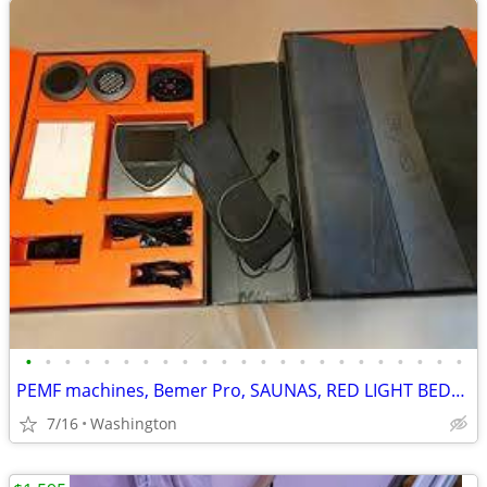
•
•
•
•
•
•
•
•
•
•
•
•
•
•
•
•
•
•
•
•
•
•
•
PEMF machines, Bemer Pro, SAUNAS, RED LIGHT BEDS, PILATES HYPERBARIC
7/16
Washington