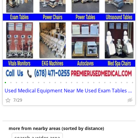
•
•
•
•
•
•
•
•
•
•
•
•
•
•
•
•
•
•
•
•
•
•
•
•
Used Medical Equipment Near Me Used Exam Tables for Sale -Shipped 2U!
7/29
more from nearby areas (sorted by distance)