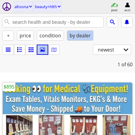
altoona
beauty+hlth
post
acct
+
price
condition
by dealer
newest
1
of 60
$895