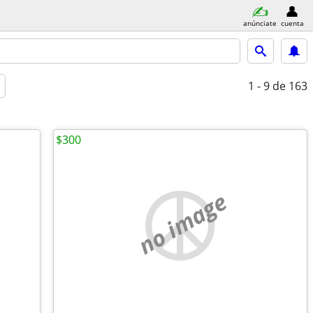
anúnciate
cuenta
1 - 9
de 163
$300
no image