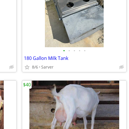
•
•
•
•
•
180 Gallon Milk Tank
8/6
Sarver
$40