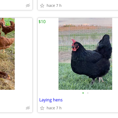
hace 7 h
$10
•
•
Laying hens
hace 7 h