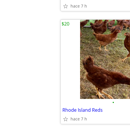
hace 7 h
$20
•
Rhode Island Reds
hace 7 h