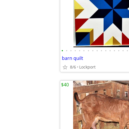
•
•
•
•
•
•
•
•
•
•
•
•
•
•
•
•
barn quilt
8/6
Lockport
$40