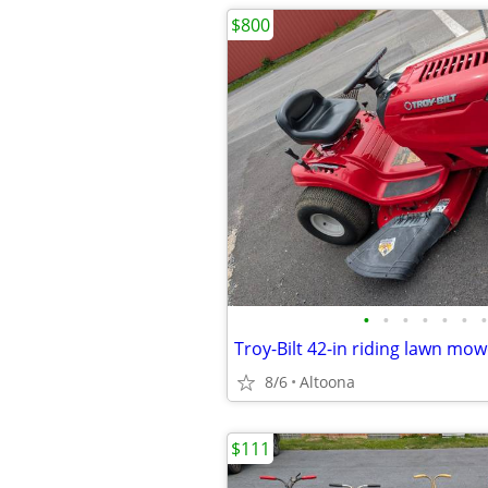
$800
•
•
•
•
•
•
•
Troy-Bilt 42-in riding lawn mow
8/6
Altoona
$111