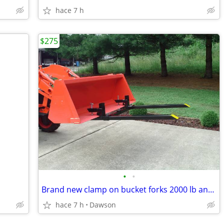
hace 7 h
$275
•
•
Brand new clamp on bucket forks 2000 lb and 4000 lb rated
hace 7 h
Dawson