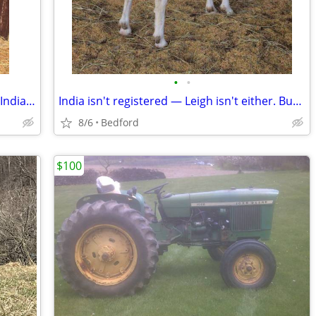
•
•
Leigh has years of production ahead — India does too
India isn't registered — Leigh isn't either. But they're both reliable.
8/6
Bedford
$100