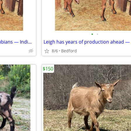
•
•
Leigh is different from most Nubians — India is different from most Saanens
8/6
Bedford
$150