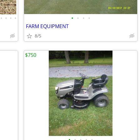
•
•
•
•
•
•
•
•
FARM EQUIPMENT
8/5
$750
•
•
•
•
•