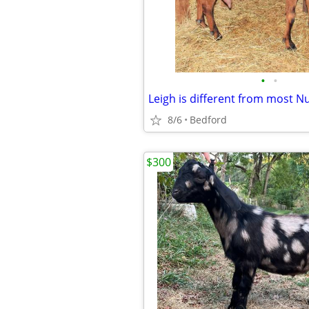
•
•
8/6
Bedford
$300