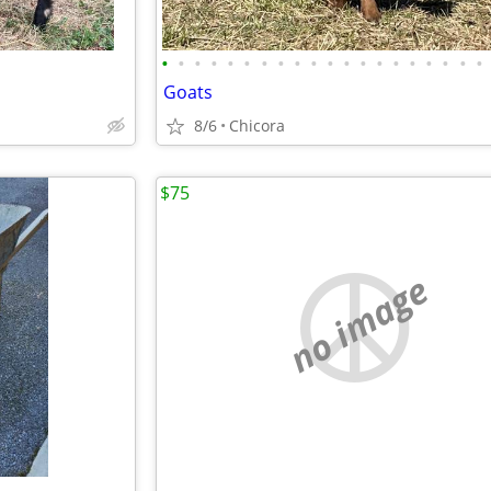
•
•
•
•
•
•
•
•
•
•
•
•
•
•
•
•
•
•
•
•
Goats
8/6
Chicora
$75
no image