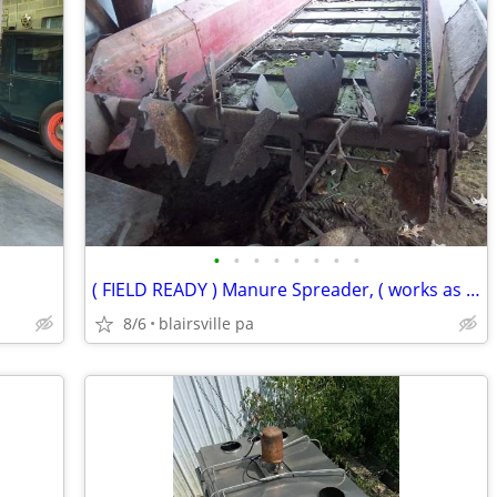
•
•
•
•
•
•
•
•
( FIELD READY ) Manure Spreader, ( works as it should )
8/6
blairsville pa