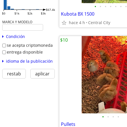
•
•
•
•
•
•
•
$67.4k
Kubota BX 1500
$0
$1k
$2k
$3k
MARCA Y MODELO
hace 4 h
Central City
Condición
$10
se acepta criptomoneda
entrega disponible
idioma de la publicación
restab
aplicar
•
•
•
•
Pullets