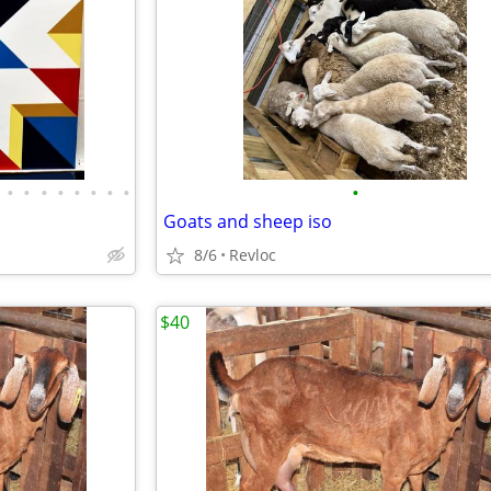
•
•
•
•
•
•
•
•
•
Goats and sheep iso
8/6
Revloc
$40