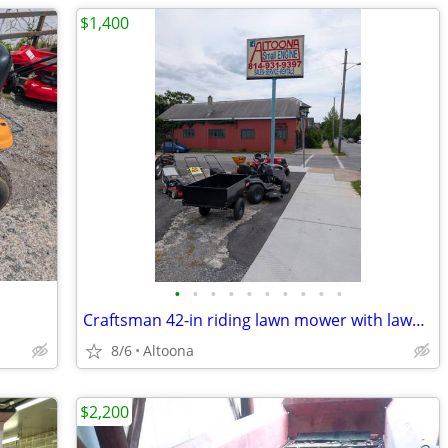
$1,400
•
•
•
•
•
•
•
•
•
•
Craftsman 42-in riding lawn mower with lawn cart
8/6
Altoona
$2,200