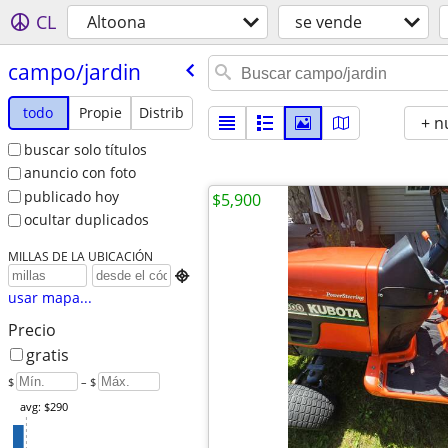
CL
Altoona
se vende
campo/​jardin
todo
Propie
Distrib
+ n
buscar solo títulos
anuncio con foto
publicado hoy
$5,900
ocultar duplicados
MILLAS DE LA UBICACIÓN

usar mapa...
Precio
gratis
$
– $
avg: $290