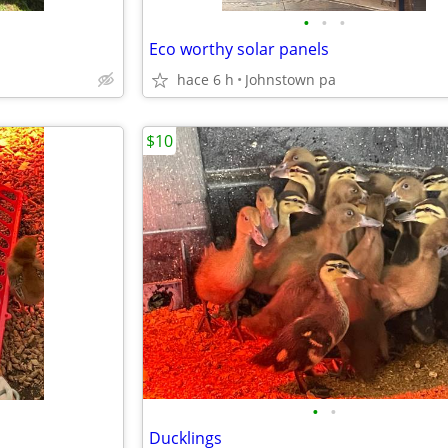
•
•
•
Eco worthy solar panels
hace 6 h
Johnstown pa
$10
•
•
Ducklings