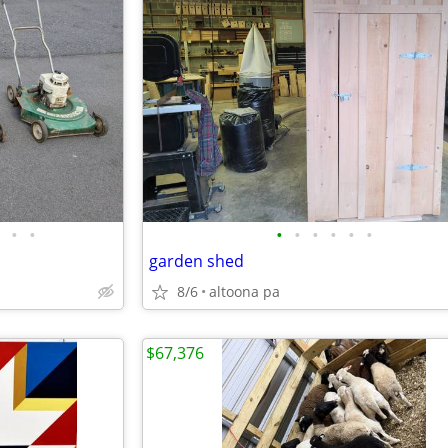
•
•
•
•
•
•
•
•
garden shed
8/6
altoona pa
$67,376