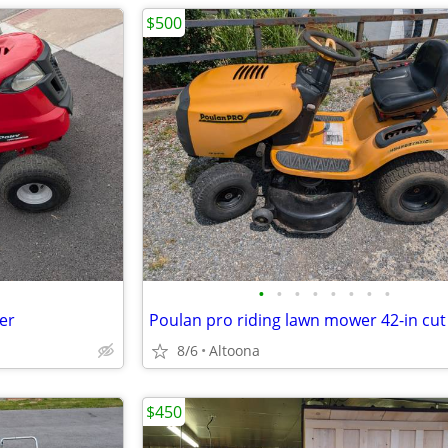
$500
•
•
•
•
•
•
•
•
er
Poulan pro riding lawn mower 42-in cut
8/6
Altoona
$450