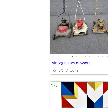
•
•
•
•
•
•
•
•
•
Vintage lawn mowers
8/6
Altoona
$75