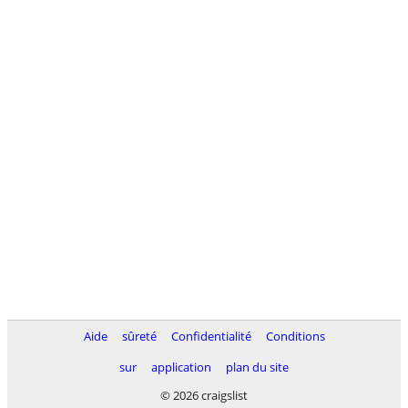
Aide
sûreté
Confidentialité
Conditions
sur
application
plan du site
© 2026 craigslist