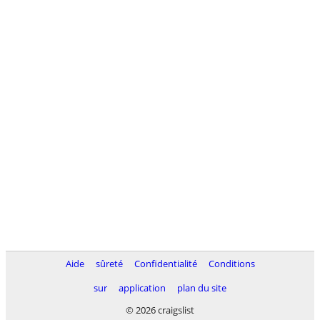
Aide
sûreté
Confidentialité
Conditions
sur
application
plan du site
© 2026 craigslist