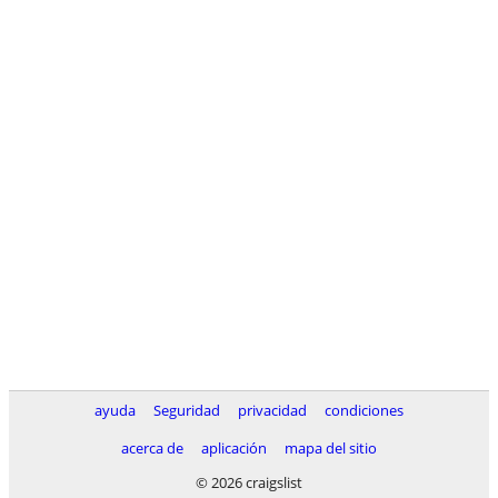
ayuda
Seguridad
privacidad
condiciones
acerca de
aplicación
mapa del sitio
© 2026 craigslist