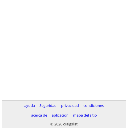
ayuda
Seguridad
privacidad
condiciones
acerca de
aplicación
mapa del sitio
© 2026 craigslist