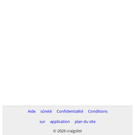
Aide
sûreté
Confidentialité
Conditions
sur
application
plan du site
© 2026 craigslist