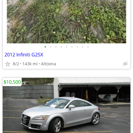
•
•
•
•
•
•
•
•
•
2012 Infiniti G25X
8/2
143k mi
Altoona
$10,500