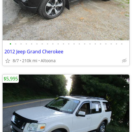
•
•
•
•
•
•
•
•
•
•
•
•
•
•
•
•
•
•
•
•
•
•
2012 Jeep Grand Cherokee
8/7
210k mi
Altoona
$5,995