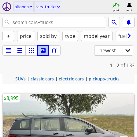
altoona
cars+trucks
post
acct
+
price
sold by
type
model year
fuel
newest
1 - 2
of 133
SUVs
classic cars
electric cars
pickups-trucks
$8,995