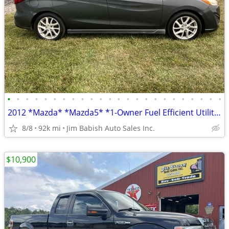
•
•
•
•
•
•
•
•
•
•
•
•
•
•
•
•
•
•
•
•
•
•
•
•
2012 *Mazda* *Mazda5* *1-Owner Fuel Efficient Utility W
8/8
92k mi
Jim Babish Auto Sales Inc.
$10,900