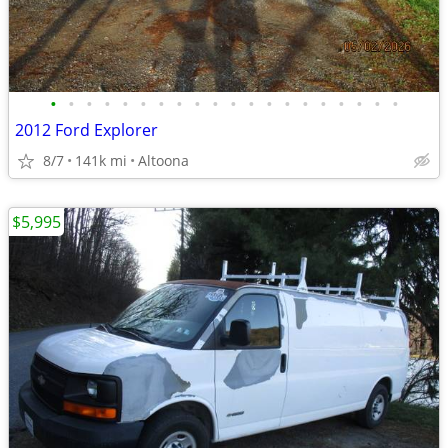
•
•
•
•
•
•
•
•
•
•
•
•
•
•
•
•
•
•
•
•
2012 Ford Explorer
8/7
141k mi
Altoona
$5,995