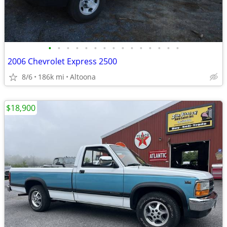
•
•
•
•
•
•
•
•
•
•
•
•
•
•
•
2006 Chevrolet Express 2500
8/6
186k mi
Altoona
$18,900