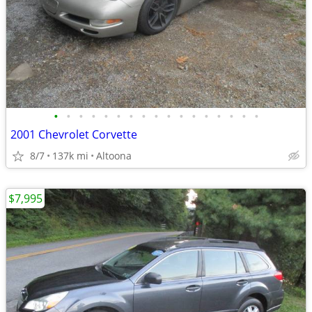
•
•
•
•
•
•
•
•
•
•
•
•
•
•
•
•
•
2001 Chevrolet Corvette
8/7
137k mi
Altoona
$7,995