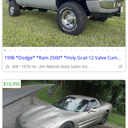
•
•
•
•
•
•
•
•
•
•
•
•
•
•
•
•
•
•
•
•
•
•
•
•
1998 *Dodge* *Ram 2500* *Holy Grail 12 Valve Cummins Di
8/8
107k mi
Jim Babish Auto Sales Inc.
$10,995