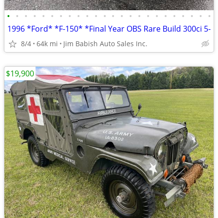
•
•
•
•
•
•
•
•
•
•
•
•
•
•
•
•
•
•
•
•
•
•
•
•
1996 *Ford* *F-150* *Final Year OBS Rare Build 300ci 5-
8/4
64k mi
Jim Babish Auto Sales Inc.
$19,900