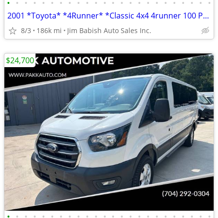
•
•
•
•
•
•
•
•
•
•
•
•
•
•
•
•
•
•
•
•
•
•
•
•
2001 *Toyota* *4Runner* *Classic 4x4 4runner 100 Photos
8/3
186k mi
Jim Babish Auto Sales Inc.
$24,700
•
•
•
•
•
•
•
•
•
•
•
•
•
•
•
•
•
•
•
•
•
•
•
•