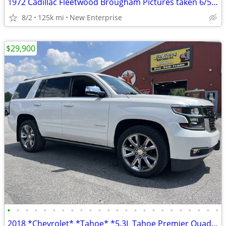
1972 Cadillac Fleetwood Brougham Pictures taken 6/5/26
8/2
125k mi
New Enterprise
$29,900
•
•
•
•
•
•
•
•
•
•
•
•
•
•
•
•
•
•
•
•
•
•
•
•
2018 *Chevrolet* *Tahoe* *5.3L Tahoe Premier Quad seats