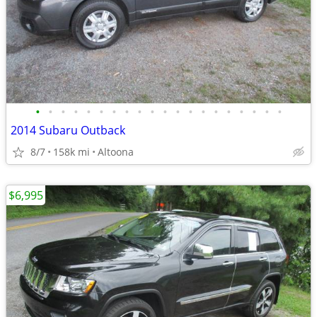
•
•
•
•
•
•
•
•
•
•
•
•
•
•
•
•
•
•
•
•
2014 Subaru Outback
8/7
158k mi
Altoona
$6,995