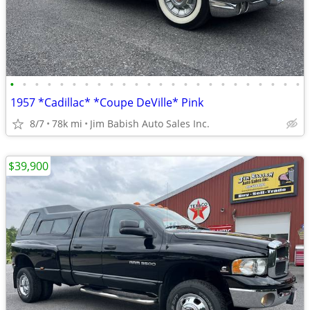
•
•
•
•
•
•
•
•
•
•
•
•
•
•
•
•
•
•
•
•
•
•
•
•
1957 *Cadillac* *Coupe DeVille* Pink
8/7
78k mi
Jim Babish Auto Sales Inc.
$39,900