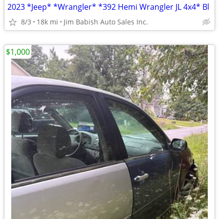
2023 *Jeep* *Wrangler* *392 Hemi Wrangler JL 4x4* Bl
8/3
18k mi
Jim Babish Auto Sales Inc.
$1,000