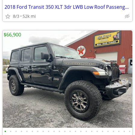
2018 Ford Transit 350 XLT 3dr LWB Low Roof Passenger Van w/Sliding Sid
8/3
52k mi
$66,900
•
•
•
•
•
•
•
•
•
•
•
•
•
•
•
•
•
•
•
•
•
•
•
•