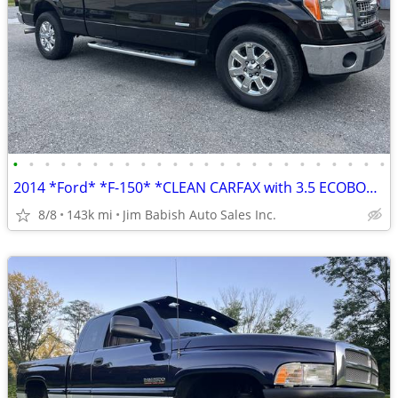
•
•
•
•
•
•
•
•
•
•
•
•
•
•
•
•
•
•
•
•
•
•
•
•
2014 *Ford* *F-150* *CLEAN CARFAX with 3.5 ECOBOOST V6
8/8
143k mi
Jim Babish Auto Sales Inc.