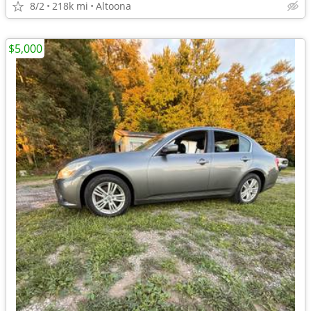
8/2
218k mi
Altoona
$5,000