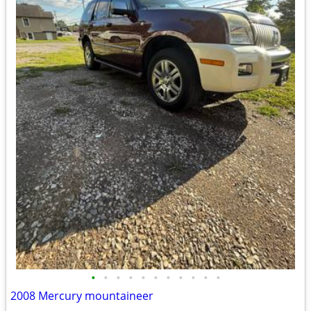
•
•
•
•
•
•
•
•
•
•
•
2008 Mercury mountaineer