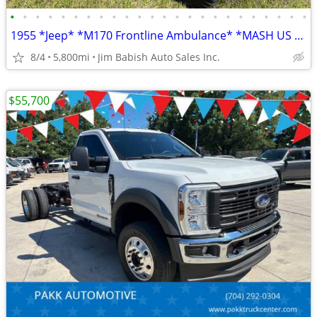
•
•
•
•
•
•
•
•
•
•
•
•
•
•
•
•
•
•
•
•
•
•
•
•
1955 *Jeep* *M170 Frontline Ambulance* *MASH US Army Je
8/4
5,800mi
Jim Babish Auto Sales Inc.
$55,700