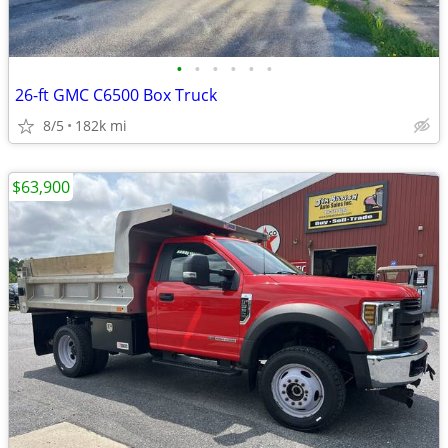
•
•
•
•
•
•
26-ft GMC C6500 Box Truck
8/5
182k mi
$63,900