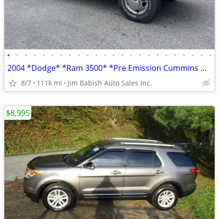
•
•
•
•
•
•
•
•
•
•
•
•
•
•
•
•
•
•
•
•
•
•
•
•
2004 *Dodge* *Ram 3500* *Pre Emission Cummins Diesel Qu
8/7
111k mi
Jim Babish Auto Sales Inc.
$8,995