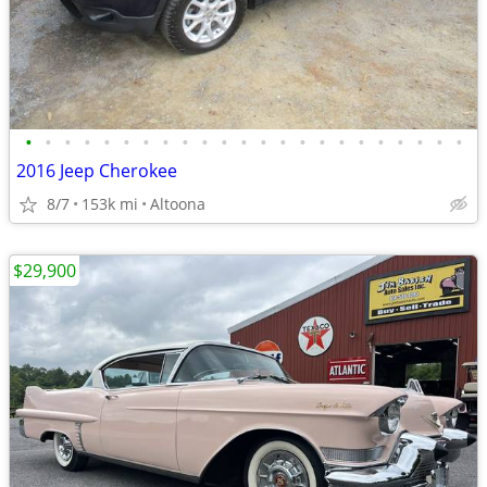
•
•
•
•
•
•
•
•
•
•
•
•
•
•
•
•
•
•
•
•
•
•
•
2016 Jeep Cherokee
8/7
153k mi
Altoona
$29,900