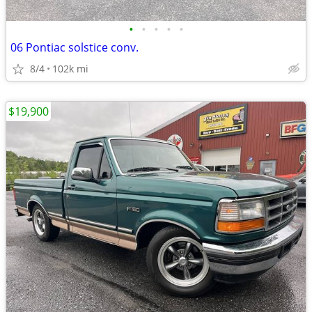
•
•
•
•
•
06 Pontiac solstice conv.
8/4
102k mi
$19,900