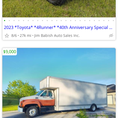
•
•
•
•
•
•
•
•
•
•
•
•
•
•
•
•
•
•
•
•
•
•
•
•
2023 *Toyota* *4Runner* *40th Anniversary Special Editi
8/6
27k mi
Jim Babish Auto Sales Inc.
$9,000