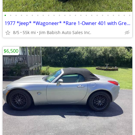
•
•
•
•
•
•
•
•
•
•
•
•
•
•
•
•
•
•
•
•
•
•
•
•
1977 *Jeep* *Wagoneer* *Rare 1-Owner 401 with Great Fac
8/5
55k mi
Jim Babish Auto Sales Inc.
$6,500