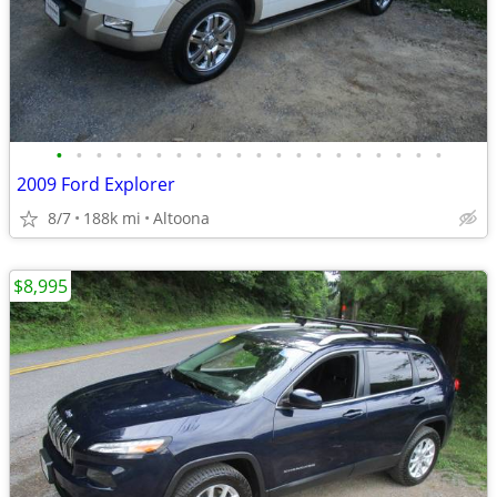
•
•
•
•
•
•
•
•
•
•
•
•
•
•
•
•
•
•
•
•
2009 Ford Explorer
8/7
188k mi
Altoona
$8,995