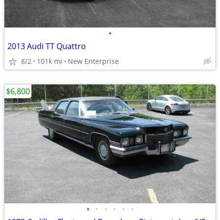
•
2013 Audi TT Quattro
8/2
101k mi
New Enterprise
$6,800
•
•
•
•
•
•