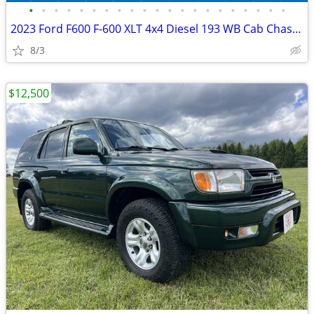
•
•
•
•
•
•
•
•
•
•
•
•
•
•
•
•
•
•
•
•
•
2023 Ford F600 F-600 XLT 4x4 Diesel 193 WB Cab Chassis Fully Loaded
8/3
$12,500