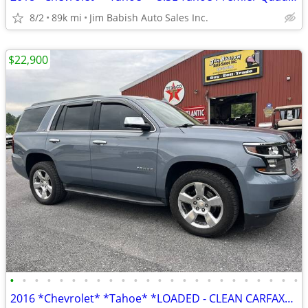
8/2
89k mi
Jim Babish Auto Sales Inc.
$22,900
•
•
•
•
•
•
•
•
•
•
•
•
•
•
•
•
•
•
•
•
•
•
•
•
2016 *Chevrolet* *Tahoe* *LOADED - CLEAN CARFAX* BLU