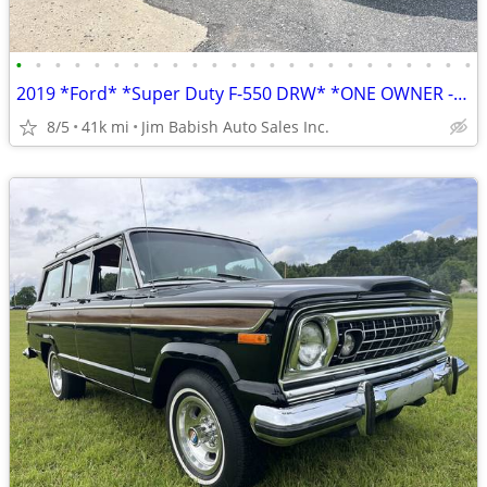
•
•
•
•
•
•
•
•
•
•
•
•
•
•
•
•
•
•
•
•
•
•
•
•
2019 *Ford* *Super Duty F-550 DRW* *ONE OWNER - CLEAN C
8/5
41k mi
Jim Babish Auto Sales Inc.