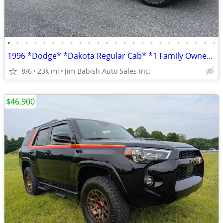
•
•
•
•
•
•
•
•
•
•
•
•
•
•
•
•
•
•
•
•
•
•
•
•
1996 *Dodge* *Dakota Regular Cab* *1 Family Owned, Gara
8/6
23k mi
Jim Babish Auto Sales Inc.
$46,900