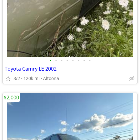
•
•
•
•
•
•
•
•
Toyota Camry LE 2002
8/2
120k mi
Altoona
$2,000