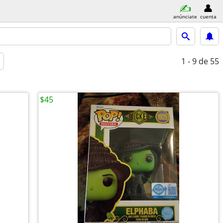
anúnciate
cuenta
1 - 9
de 55
$45