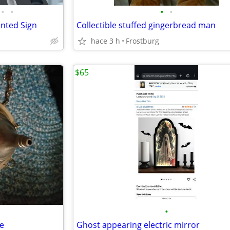
•
•
•
•
nted Sign
Collectible stuffed gingerbread man
hace 3 h
Frostburg
$65
•
le
Ghost appearing electric mirror