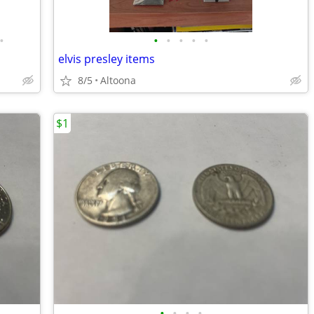
•
•
•
•
•
•
elvis presley items
8/5
Altoona
$1
•
•
•
•