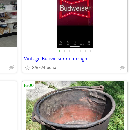
•
•
•
•
•
•
•
Vintage Budweiser neon sign
8/6
Altoona
$300