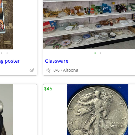
•
•
•
•
ng poster
Glassware
8/6
Altoona
$46