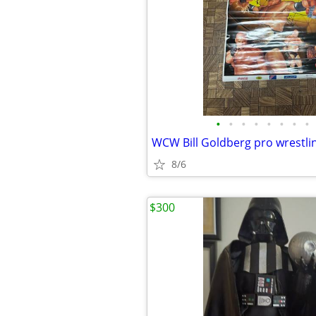
•
•
•
•
•
•
•
•
WCW Bill Goldberg pro wrestli
8/6
$300