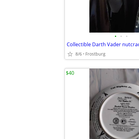
•
•
•
Collectible Darth Vader nutcra
8/6
Frostburg
$40