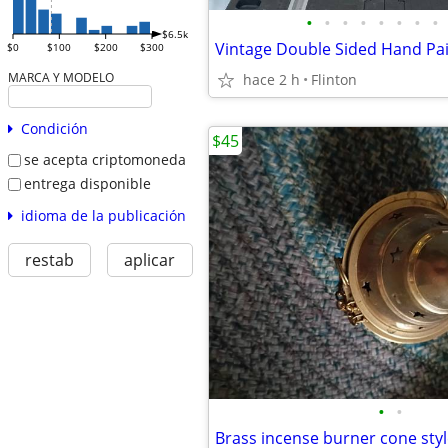
•
•
•
•
•
•
•
•
$6.5k
Vintage Double Sided Hand Pai
$0
$100
$200
$300
MARCA Y MODELO
hace 2 h
Flinton
Condición
$45
se acepta criptomoneda
entrega disponible
idioma de la publicación
restab
aplicar
•
•
Brass incense burner cone sty