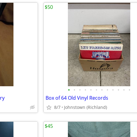
$50
•
•
•
•
•
•
•
•
•
•
•
•
ry
Box of 64 Old Vinyl Records
8/7
Johnstown (Richland)
$45