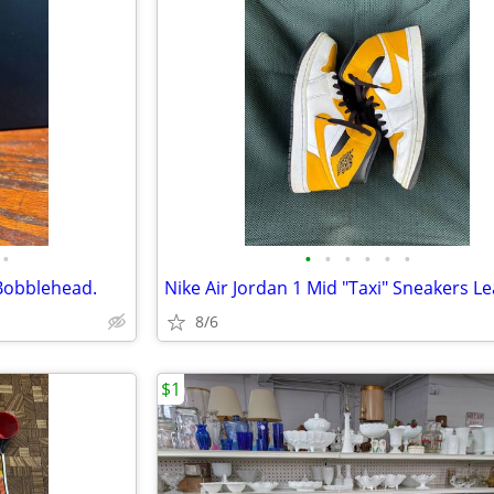
•
•
•
•
•
•
•
 Bobblehead.
8/6
$1