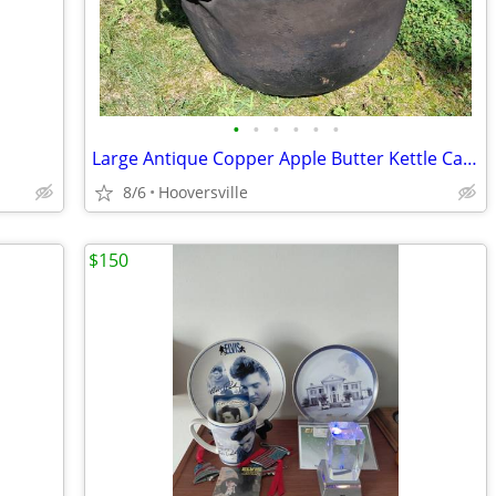
•
•
•
•
•
•
Large Antique Copper Apple Butter Kettle Cauldron
8/6
Hooversville
$150