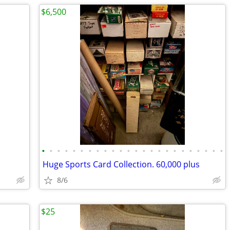
$6,500
•
•
•
•
•
•
•
•
•
•
•
•
•
•
•
•
•
•
•
•
•
•
•
•
Huge Sports Card Collection. 60,000 plus
8/6
$25