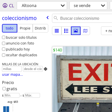
CL
Altoona
se vende
coleccionismo
todo
Propie
Distrib
+ n
buscar solo títulos
anuncio con foto
publicado hoy
$140
ocultar duplicados
MILLAS DE LA UBICACIÓN

usar mapa...
Precio
gratis
$
– $
avg: $83