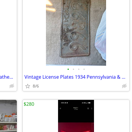
•
•
•
•
Nike Air Jordan 1 Mid "Taxi" Sneakers Leather. Size 8 Mid Top. Collect
Vintage License Plates 1934 Pennsylvania & 1965 Florida
8/6
$280