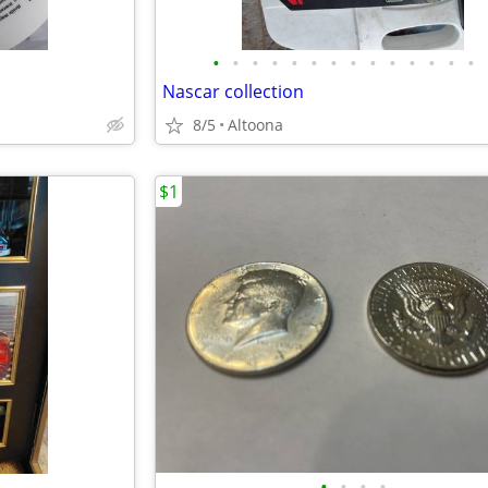
•
•
•
•
•
•
•
•
•
•
•
•
•
•
Nascar collection
8/5
Altoona
$1
•
•
•
•