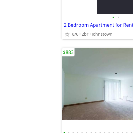
•
•
2 Bedroom Apartment for Ren
8/6
2br
Johnstown
$883
•
•
•
•
•
•
•
•
•
•
•
•
•
•
•
•