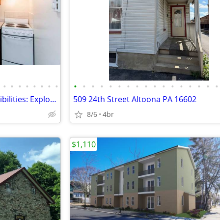
•
•
•
•
•
•
•
•
•
•
•
•
•
•
•
•
•
•
•
•
•
•
•
•
•
Where life meets limitless possibilities: Explore our spacious 2 BR.
509 24th Street Altoona PA 16602
8/6
4br
$1,110