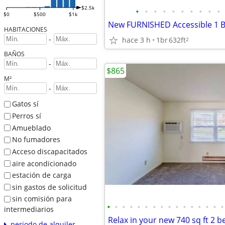
$2.5k
•
•
•
•
•
•
•
•
•
•
$0
$500
$1k
HABITACIONES
-
hace 3 h
1br
632ft
2
BAÑOS
-
$865
M²
-
Gatos sí
Perros sí
Amueblado
No fumadores
Acceso discapacitados
aire acondicionado
estación de carga
sin gastos de solicitud
sin comisión para
•
•
•
•
•
•
•
•
•
•
•
•
•
•
•
•
intermediarios
Relax in your new 740 sq ft 2 be
periodo de alquiler