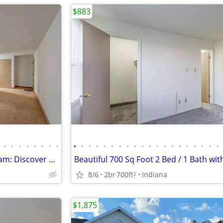
$883
•
•
•
•
•
•
•
•
•
•
•
•
•
•
•
•
•
•
•
•
•
•
•
•
•
•
•
•
Space to breathe, room to dream: Discover our community!
8/6
2br
700ft
Indiana
2
$1,875