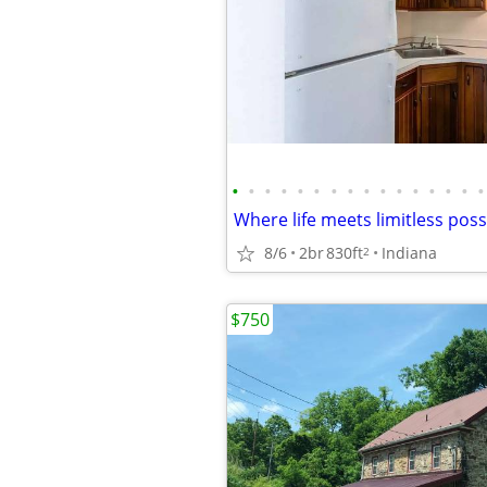
•
•
•
•
•
•
•
•
•
•
•
•
•
•
•
•
8/6
2br
830ft
Indiana
2
$750