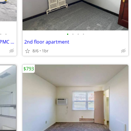
•
•
•
•
•
•
New 1 BR 1 Bath 2nd Flr Apt 8 Mins to UPMC Altoona
2nd floor apartment
8/6
1br
$793