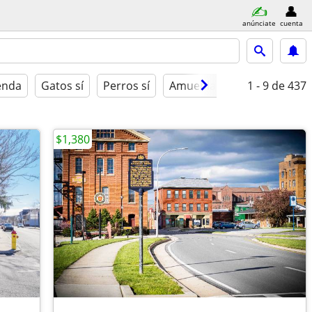
anúnciate
cuenta
ienda
Gatos sí
Perros sí
Amueblado
1 - 9
de 437
$1,380