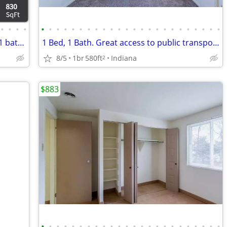
•
•
•
•
•
•
•
•
•
•
•
•
•
•
•
•
•
•
•
•
•
•
•
•
•
•
•
•
Check out our amazing location! 2 bed, 1 bath. Located in Indiana.
1 Bed, 1 Bath. Great access to public transportation! We're nearby!
8/5
1br
580ft
Indiana
2
$883
•
•
•
•
•
•
•
•
•
•
•
•
•
•
•
•
•
•
•
•
•
•
•
•