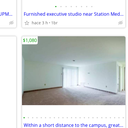
•
•
•
•
•
•
•
•
New 1 BR 1 Bath 2nd Flr Apt 10 Mins to UPMC Altoona
Furnished executive studio near Station Med Ctr
hace 3 h
1br
$1,080
•
•
•
•
•
•
•
•
•
•
•
•
•
•
•
•
•
•
•
•
•
•
•
•
Within a short distance to the campus, great location!