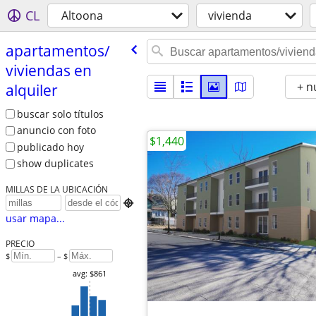
CL
Altoona
vivienda
apartamentos/​
viviendas en
+ n
alquiler
buscar solo títulos
anuncio con foto
$1,440
publicado hoy
show duplicates
MILLAS DE LA UBICACIÓN

usar mapa...
PRECIO
$
– $
avg: $861