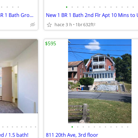
•
•
•
•
•
•
•
•
•
•
•
•
•
•
•
•
•
New FURNISHED Accessible 1 BR 1 Bath Ground Flr Apt Near Public Librar
hace 3 h
1br
632ft
2
$595
•
•
•
•
•
•
•
•
•
•
•
•
•
•
•
•
•
•
•
d / 1.5 bath!
811 20th Ave, 3rd floor