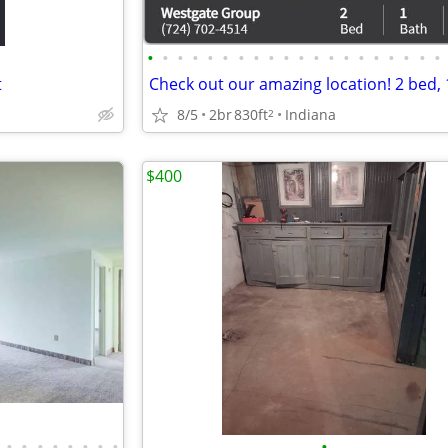
•
•
•
•
•
•
•
•
•
•
•
•
•
•
•
•
•
•
•
•
t
8/5
2br
830ft
Indiana
2
$400
•
•
•
•
•
•
•
•
•