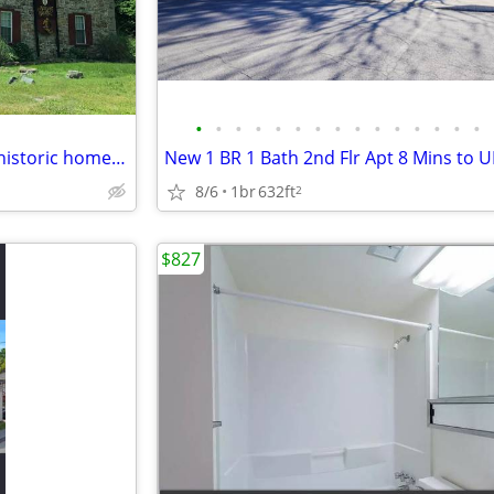
•
•
•
•
•
•
•
•
•
•
•
•
•
•
•
Upscale One Bedroomsuite in historic home Furnished and with utilities
8/6
1br
632ft
2
$827