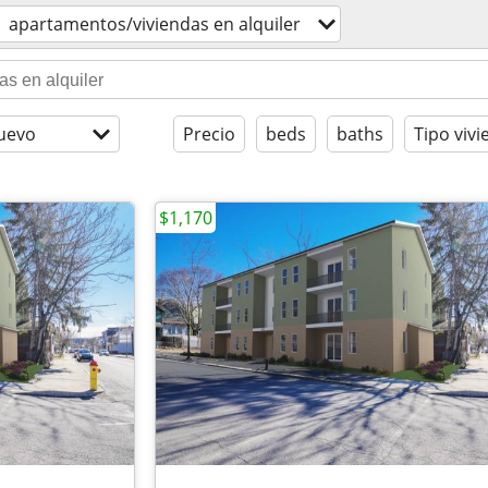
apartamentos/viviendas en alquiler
uevo
Precio
beds
baths
Tipo viv
$1,170