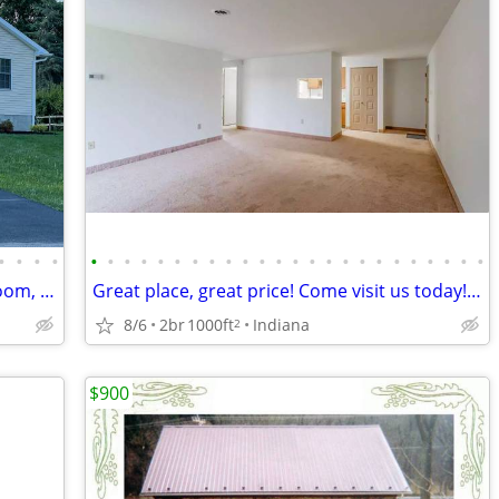
•
•
•
•
•
•
•
•
•
•
•
•
•
•
•
•
•
•
•
•
•
•
•
•
•
•
•
•
Hollidaysburg Newly Renovated 3 Bedroom, 2 Bath House
Great place, great price! Come visit us today! 2 bed, 1 bath!
8/6
2br
1000ft
Indiana
2
$900