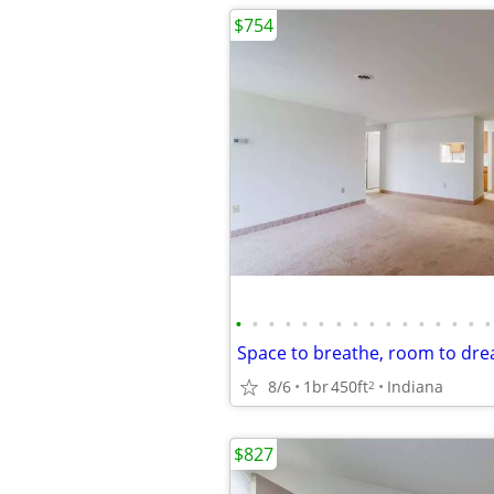
$754
•
•
•
•
•
•
•
•
•
•
•
•
•
•
•
•
8/6
1br
450ft
Indiana
2
$827