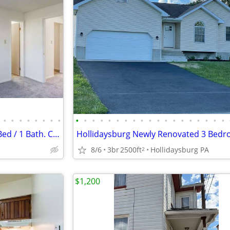
•
•
•
•
•
•
•
•
•
•
•
•
•
•
•
•
•
•
•
•
•
•
•
•
•
•
•
Just what you're looking for! 2 Bed / 1 Bath. Come and see!
8/6
3br
2500ft
Hollidaysburg PA
2
$1,200