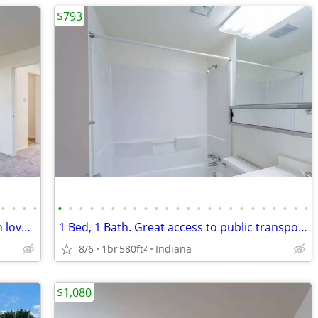
$793
•
•
•
•
•
•
•
•
•
•
•
•
•
•
•
•
•
•
•
•
•
•
•
•
•
•
•
•
Beautiful 700 Sq Foot 2 Bed / 1 Bath with lovely quiet surroundings
1 Bed, 1 Bath. Great access to public transportation! We're nearby!
8/6
1br
580ft
Indiana
2
$1,080