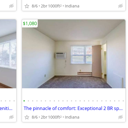
8/6
2br
1000ft
Indiana
2
$1,080
•
•
•
•
•
•
•
•
•
•
•
•
•
•
•
•
•
•
•
•
•
•
•
•
•
•
•
•
We meet all your must haves! Great amenities! Fantastic 2 bed 1.5 bath
The pinnacle of comfort: Exceptional 2 BR spaces available.
8/6
2br
1000ft
Indiana
2