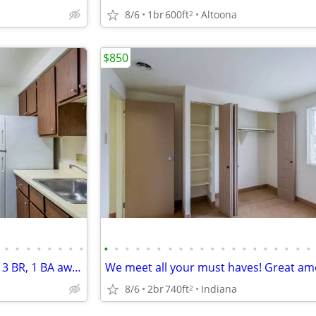
8/6
1br
600ft
Altoona
2
$850
•
•
•
•
•
•
•
•
•
•
•
•
•
•
•
•
•
•
•
•
•
•
•
•
•
•
•
•
Settle for nothing but the best: 3 BR, 1 BA awaits.
8/6
2br
740ft
Indiana
2