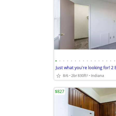
•
•
•
•
•
•
•
•
•
•
•
•
•
•
•
•
8/6
2br
830ft
Indiana
2
$827