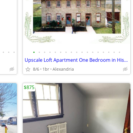
•
•
•
•
•
•
•
•
•
•
•
•
•
•
•
•
•
•
•
•
Upscale Loft Apartment One Bedroom in Historic Home All inclusive
8/6
1br
Alexandria
$875