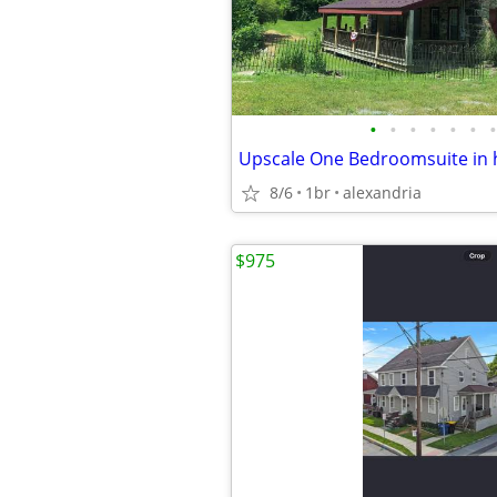
•
•
•
•
•
•
•
8/6
1br
alexandria
$975