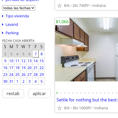
8/6
2br
740ft
Indiana
2
Tipo vivienda
$1,066
Lavand
Parking
FECHA CASA ABIERTA
S
M
T
W
T
F
S
2
3
4
5
6
7
8
9
10
11
12
13
14
15
16
17
18
19
20
21
22
23
24
25
26
27
28
29
30
31
1
2
3
4
5
•
•
•
•
•
•
•
•
•
•
•
•
•
•
•
•
restab
aplicar
8/6
3br
1000ft
Indiana
2