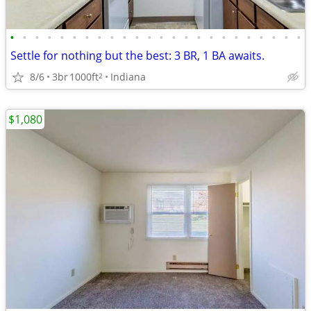
•
•
•
•
•
•
•
•
•
•
•
•
•
•
•
•
•
•
•
•
•
•
•
•
Settle for nothing but the best: 3 BR, 1 BA awaits.
8/6
3br
1000ft
Indiana
2
$1,080