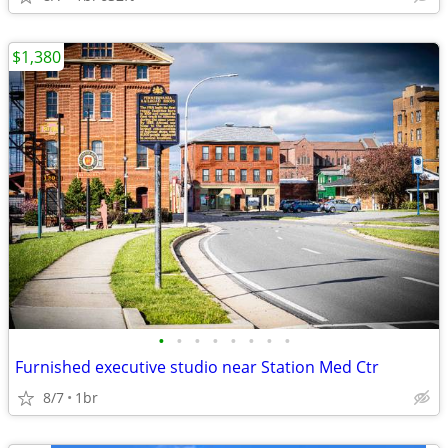
$1,380
•
•
•
•
•
•
•
•
Furnished executive studio near Station Med Ctr
8/7
1br