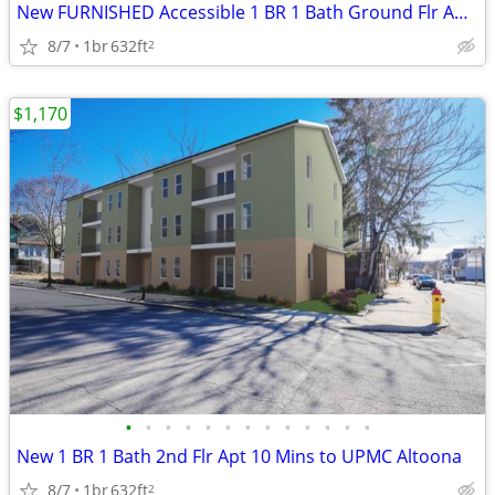
New FURNISHED Accessible 1 BR 1 Bath Ground Flr Apt Near Public Librar
8/7
1br
632ft
2
$1,170
•
•
•
•
•
•
•
•
•
•
•
•
•
New 1 BR 1 Bath 2nd Flr Apt 10 Mins to UPMC Altoona
8/7
1br
632ft
2