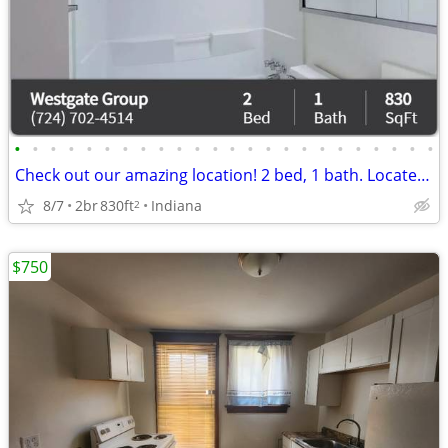
•
•
•
•
•
•
•
•
•
•
•
•
•
•
•
•
•
•
•
•
•
•
•
•
Check out our amazing location! 2 bed, 1 bath. Located in Indiana.
8/7
2br
830ft
Indiana
2
$750