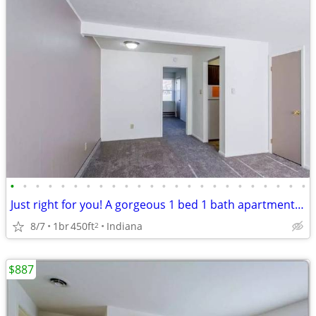
•
•
•
•
•
•
•
•
•
•
•
•
•
•
•
•
•
•
•
•
•
•
•
•
Just right for you! A gorgeous 1 bed 1 bath apartment awaits!
8/7
1br
450ft
Indiana
2
$887