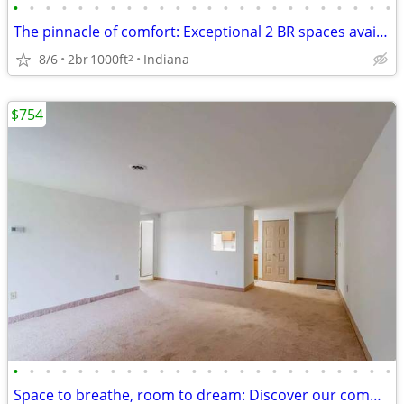
•
•
•
•
•
•
•
•
•
•
•
•
•
•
•
•
•
•
•
•
•
•
•
•
The pinnacle of comfort: Exceptional 2 BR spaces available.
8/6
2br
1000ft
Indiana
2
$754
•
•
•
•
•
•
•
•
•
•
•
•
•
•
•
•
•
•
•
•
•
•
•
•
Space to breathe, room to dream: Discover our community!