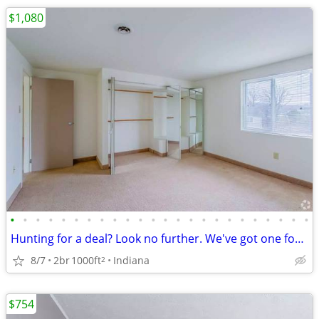
$1,080
•
•
•
•
•
•
•
•
•
•
•
•
•
•
•
•
•
•
•
•
•
•
•
•
Hunting for a deal? Look no further. We've got one for you!
8/7
2br
1000ft
Indiana
2
$754