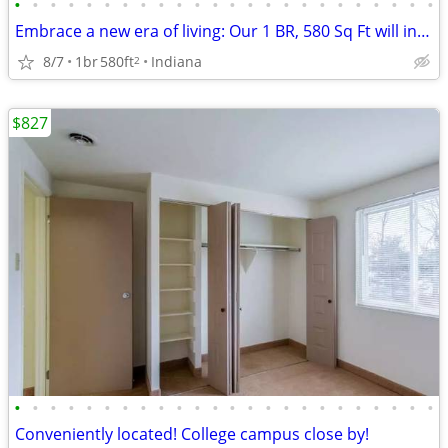
•
•
•
•
•
•
•
•
•
•
•
•
•
•
•
•
•
•
•
•
•
•
•
•
Embrace a new era of living: Our 1 BR, 580 Sq Ft will inspire you.
8/7
1br
580ft
Indiana
2
$827
•
•
•
•
•
•
•
•
•
•
•
•
•
•
•
•
•
•
•
•
•
•
•
•
Conveniently located! College campus close by!