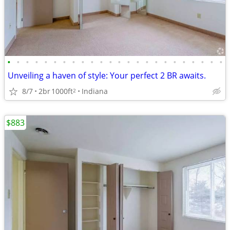
•
•
•
•
•
•
•
•
•
•
•
•
•
•
•
•
•
•
•
•
•
•
•
•
Unveiling a haven of style: Your perfect 2 BR awaits.
8/7
2br
1000ft
Indiana
2
$883