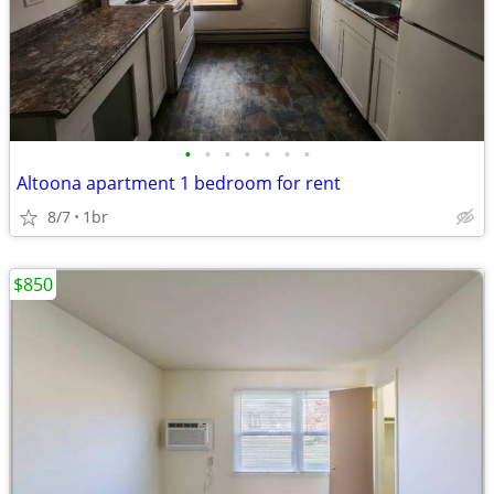
•
•
•
•
•
•
•
Altoona apartment 1 bedroom for rent
8/7
1br
$850