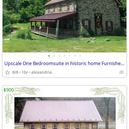
•
•
•
•
•
•
•
Upscale One Bedroomsuite in historic home Furnished and with utilities
8/8
1br
alexandria
$900