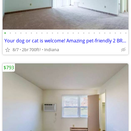
•
•
•
•
•
•
•
•
•
•
•
•
•
•
•
•
•
•
•
•
•
•
•
•
Your dog or cat is welcome! Amazing pet-friendly 2 BR / 1 BA!
8/7
2br
700ft
Indiana
2
$793