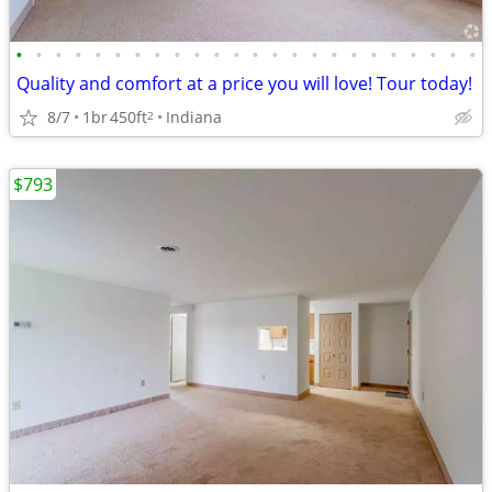
•
•
•
•
•
•
•
•
•
•
•
•
•
•
•
•
•
•
•
•
•
•
•
•
Quality and comfort at a price you will love! Tour today!
8/7
1br
450ft
Indiana
2
$793