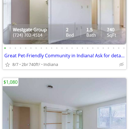
•
•
•
•
•
•
•
•
•
•
•
•
•
•
•
•
•
•
•
•
•
•
•
•
Great Pet-Friendly Community in Indiana! Ask for details!
8/7
2br
740ft
Indiana
2
$1,080