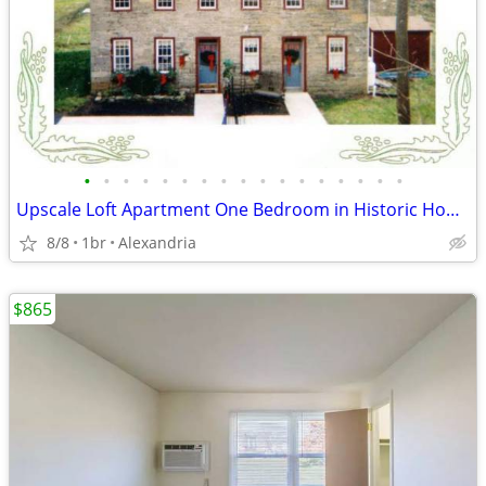
•
•
•
•
•
•
•
•
•
•
•
•
•
•
•
•
•
Upscale Loft Apartment One Bedroom in Historic Home All inclusive
8/8
1br
Alexandria
$865