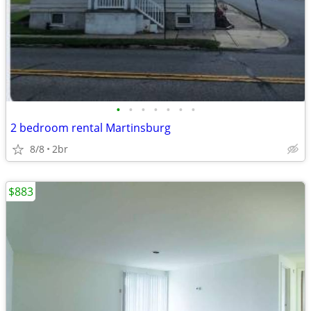
•
•
•
•
•
•
•
2 bedroom rental Martinsburg
8/8
2br
$883