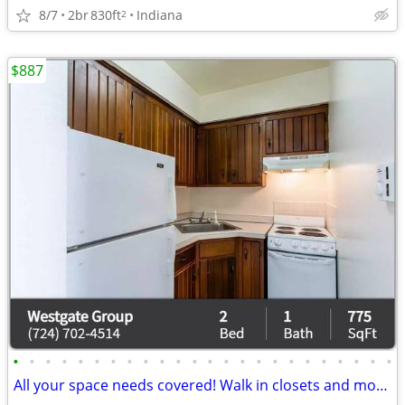
8/7
2br
830ft
Indiana
2
$887
•
•
•
•
•
•
•
•
•
•
•
•
•
•
•
•
•
•
•
•
•
•
•
•
All your space needs covered! Walk in closets and more!