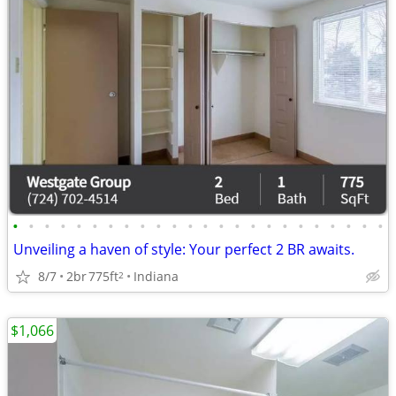
•
•
•
•
•
•
•
•
•
•
•
•
•
•
•
•
•
•
•
•
•
•
•
•
Unveiling a haven of style: Your perfect 2 BR awaits.
8/7
2br
775ft
Indiana
2
$1,066