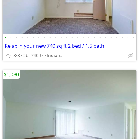
•
•
•
•
•
•
•
•
•
•
•
•
•
•
•
•
•
•
•
•
•
•
•
•
Relax in your new 740 sq ft 2 bed / 1.5 bath!
8/8
2br
740ft
Indiana
2
$1,080