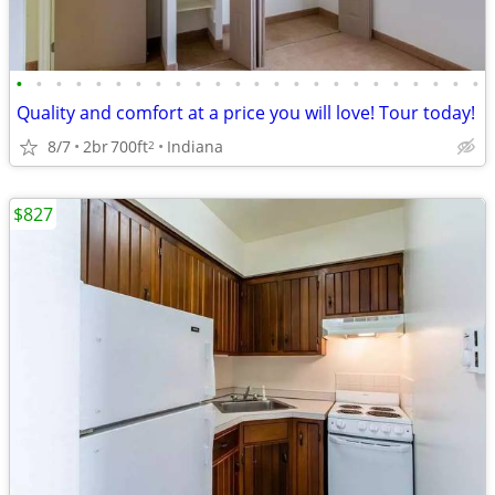
•
•
•
•
•
•
•
•
•
•
•
•
•
•
•
•
•
•
•
•
•
•
•
•
Quality and comfort at a price you will love! Tour today!
8/7
2br
700ft
Indiana
2
$827