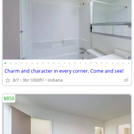
•
•
•
•
•
•
•
•
•
•
•
•
•
•
•
•
•
•
•
•
•
•
•
•
Charm and character in every corner. Come and see!
8/7
3br
1000ft
Indiana
2
$850