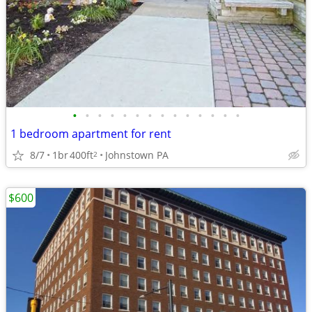
•
•
•
•
•
•
•
•
•
•
•
•
•
•
1 bedroom apartment for rent
8/7
1br
400ft
Johnstown PA
2
$600