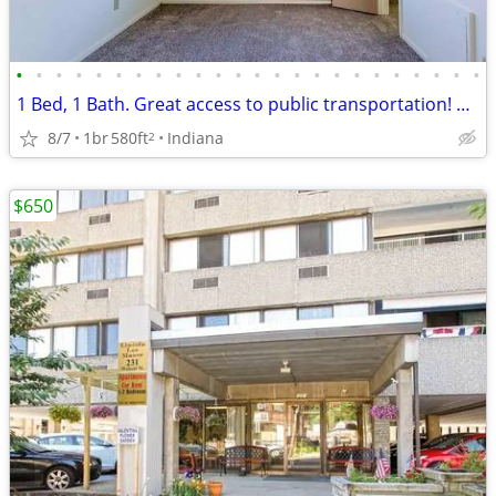
•
•
•
•
•
•
•
•
•
•
•
•
•
•
•
•
•
•
•
•
•
•
•
•
1 Bed, 1 Bath. Great access to public transportation! We're nearby!
8/7
1br
580ft
Indiana
2
$650