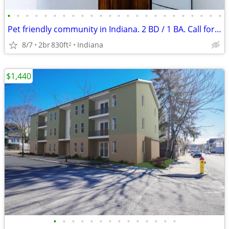
•
•
•
•
•
•
•
•
•
•
•
•
•
•
•
•
•
•
•
•
•
•
•
•
Pet friendly community in Indiana. 2 BD / 1 BA. Call for tour!
8/7
2br
830ft
Indiana
2
$1,440
•
•
•
•
•
•
•
•
•
•
•
•
•
•