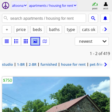
altoona
apartments / housing for rent
post
acct
+
price
beds
baths
type
cats ok
dogs
newest
1 - 2
of 419
studio
1-BR
2-BR
furnished
house for rent
pet-friendly
$750