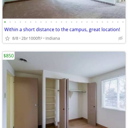
•
•
•
•
•
•
•
•
•
•
•
•
•
•
•
•
•
•
•
•
•
•
•
•
Within a short distance to the campus, great location!
8/8
2br
1000ft
Indiana
2
$850