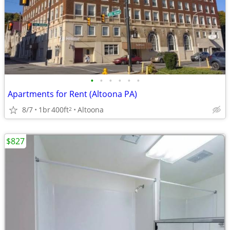
•
•
•
•
•
•
Apartments for Rent (Altoona PA)
8/7
1br
400ft
Altoona
2
$827