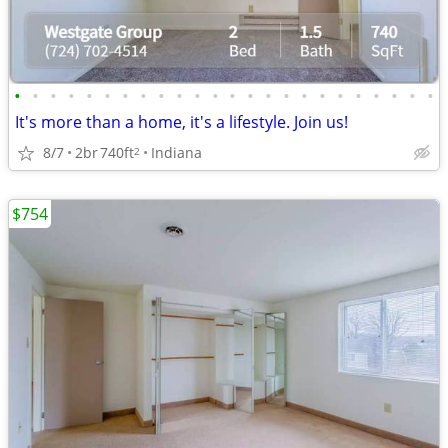
•
•
•
•
•
•
•
•
•
•
•
•
•
•
•
•
•
•
•
•
•
•
•
•
It's more than a home, it's a lifestyle. Join us!
8/7
2br
740ft
Indiana
2
$754