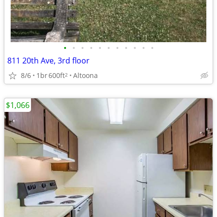
•
•
•
•
•
•
•
•
•
•
•
811 20th Ave, 3rd floor
8/6
1br
600ft
Altoona
2
$1,066