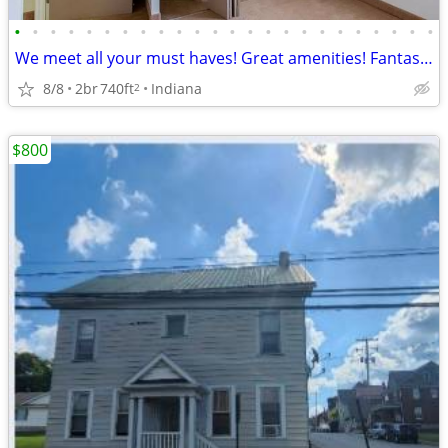
•
•
•
•
•
•
•
•
•
•
•
•
•
•
•
•
•
•
•
•
•
•
•
•
We meet all your must haves! Great amenities! Fantastic 2 bed 1.5 bath
8/8
2br
740ft
Indiana
2
$800