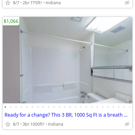
8/7
2br
775ft
Indiana
2
$1,066
•
•
•
•
•
•
•
•
•
•
•
•
•
•
•
•
•
•
•
•
•
•
•
•
Ready for a change? This 3 BR, 1000 Sq Ft is a breath of fresh air.
8/7
3br
1000ft
Indiana
2