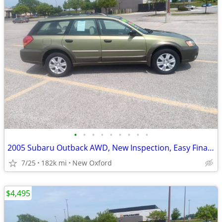
•
•
•
•
•
•
•
•
•
2005 Subaru Outback AWD, New Inspection, Easy Financing
7/25
182k mi
New Oxford
$4,495