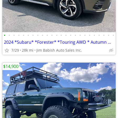
•
•
•
•
•
•
•
•
•
•
•
•
•
•
•
•
•
•
•
•
•
•
•
•
2024 *Subaru* *Forester* *Touring AWD * Autumn Green
7/29
28k mi
Jim Babish Auto Sales Inc.
$14,900