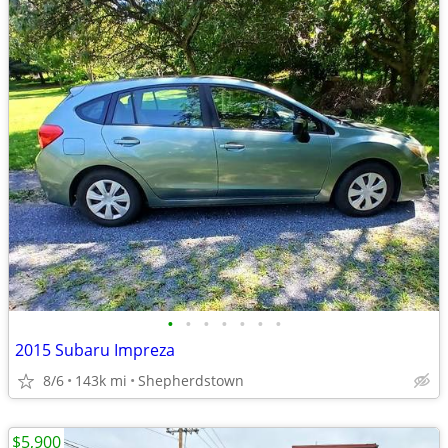
•
•
•
•
•
•
•
2015 Subaru Impreza
8/6
143k mi
Shepherdstown
$5,900