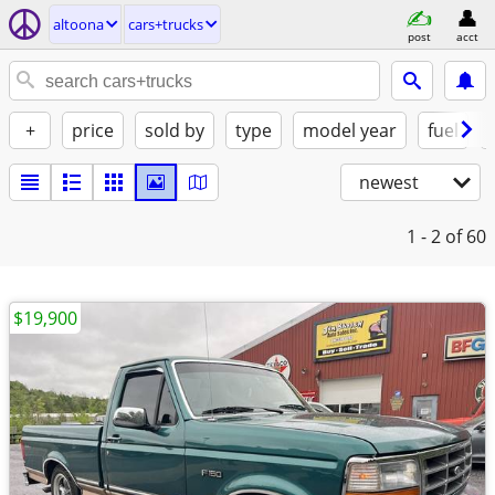
altoona
cars+trucks
post
acct
+
price
sold by
type
model year
fuel
newest
1 - 2
of 60
$19,900