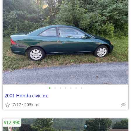
•
•
•
•
•
•
•
2001 Honda civic ex
7/17
203k mi
$12,990