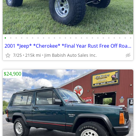
•
•
•
•
•
•
•
•
•
•
•
•
•
•
•
•
•
•
•
•
•
•
•
•
2001 *Jeep* *Cherokee* *Final Year Rust Free Off Road R
7/25
215k mi
Jim Babish Auto Sales Inc.
$24,900