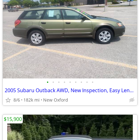
•
•
•
•
•
•
•
•
•
2005 Subaru Outback AWD, New Inspection, Easy Lending
8/6
182k mi
New Oxford
$15,900