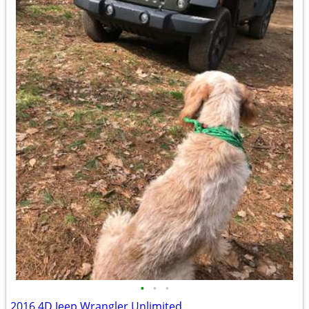
•
•
•
2016 4D Jeep Wrangler Unlimited