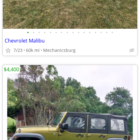
•
•
•
•
•
•
•
•
•
•
•
•
•
•
•
•
Chevrolet Malibu
7/23
60k mi
Mechanicsburg
$4,400