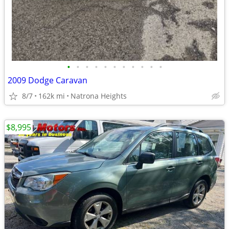
•
•
•
•
•
•
•
•
•
•
•
2009 Dodge Caravan
8/7
162k mi
Natrona Heights
$8,995