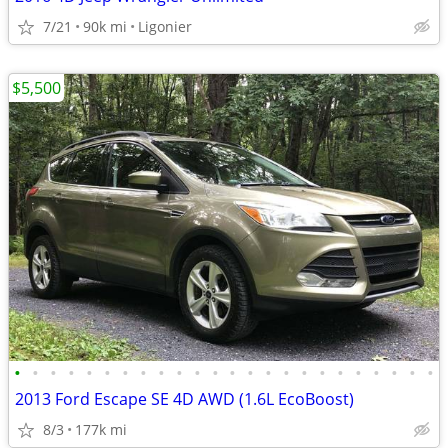
7/21
90k mi
Ligonier
$5,500
•
•
•
•
•
•
•
•
•
•
•
•
•
•
•
•
•
•
•
•
•
•
•
•
2013 Ford Escape SE 4D AWD (1.6L EcoBoost)
8/3
177k mi