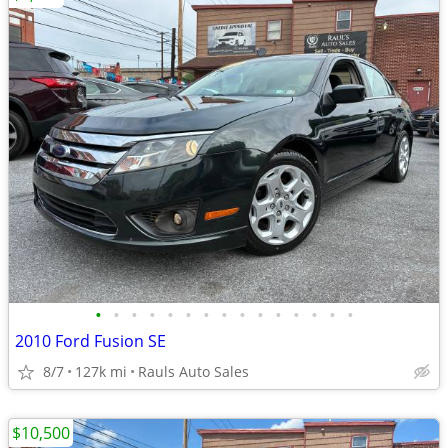
•
•
•
•
•
•
•
•
•
•
•
•
•
•
•
2010 Ford Fusion SE
8/7
127k mi
Rauls Auto Sales
$10,500