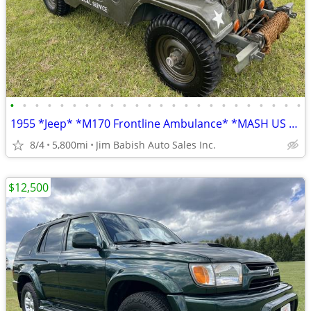
•
•
•
•
•
•
•
•
•
•
•
•
•
•
•
•
•
•
•
•
•
•
•
•
1955 *Jeep* *M170 Frontline Ambulance* *MASH US Army Je
8/4
5,800mi
Jim Babish Auto Sales Inc.
$12,500