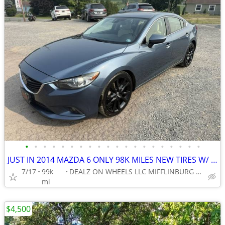
•
•
•
•
•
•
•
•
•
•
•
•
•
•
•
•
•
•
•
•
JUST IN 2014 MAZDA 6 ONLY 98K MILES NEW TIRES W/ WARRANTY TRADES WANTE
7/17
99k
DEALZ ON WHEELS LLC MIFFLINBURG PA
mi
$4,500