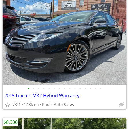
•
•
•
•
•
•
•
•
•
•
•
•
•
•
•
2015 Lincoln MKZ Hybrid Warranty
7/21
143k mi
Rauls Auto Sales
$8,900