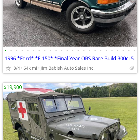
•
•
•
•
•
•
•
•
•
•
•
•
•
•
•
•
•
•
•
•
•
•
•
•
1996 *Ford* *F-150* *Final Year OBS Rare Build 300ci 5-
8/4
64k mi
Jim Babish Auto Sales Inc.
$19,900