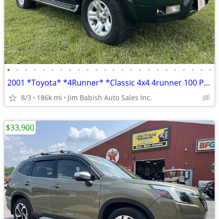
•
•
•
•
•
•
•
•
•
•
•
•
•
•
•
•
•
•
•
•
•
•
•
•
2001 *Toyota* *4Runner* *Classic 4x4 4runner 100 Photos
8/3
186k mi
Jim Babish Auto Sales Inc.
$33,900