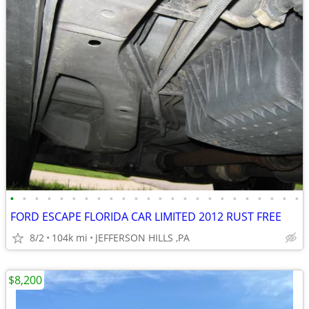
•
•
•
•
•
•
•
•
•
•
•
•
•
•
•
•
•
•
•
•
•
•
•
•
FORD ESCAPE FLORIDA CAR LIMITED 2012 RUST FREE
8/2
104k mi
JEFFERSON HILLS ,PA
$8,200