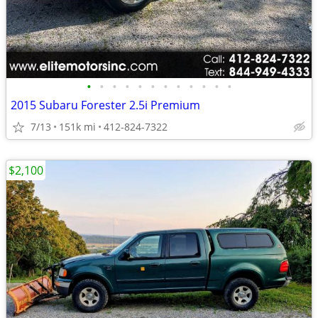
•
•
•
•
•
•
•
•
•
•
•
•
2015 Subaru Forester 2.5i Premium
7/13
151k mi
412-824-7322
$2,100