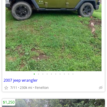
•
•
•
•
•
•
•
•
•
•
2007 jeep wrangler
7/11
230k mi
Fenelton
$1,250