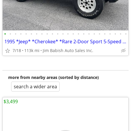
•
•
•
•
•
•
•
•
•
•
•
•
•
•
•
•
•
•
•
•
•
•
•
•
1995 *Jeep* *Cherokee* *Rare 2-Door Sport 5-Speed Manua
7/18
113k mi
Jim Babish Auto Sales Inc.
more from nearby areas (sorted by distance)
search a wider area
$3,499