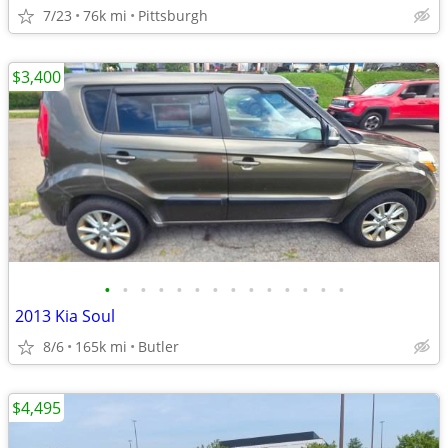
7/23
76k mi
Pittsburgh
$3,400
•
•
•
•
•
•
•
•
•
•
•
•
•
•
2013 Kia Soul
8/6
165k mi
Butler
$4,495