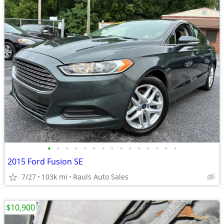
•
•
•
•
•
•
•
•
•
•
•
•
•
•
•
2015 Ford Fusion SE
7/27
103k mi
Rauls Auto Sales
$10,900