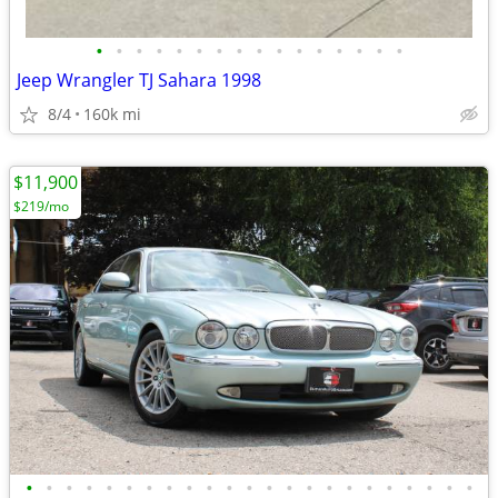
•
•
•
•
•
•
•
•
•
•
•
•
•
•
•
•
Jeep Wrangler TJ Sahara 1998
8/4
160k mi
$11,900
$219/mo
•
•
•
•
•
•
•
•
•
•
•
•
•
•
•
•
•
•
•
•
•
•
•