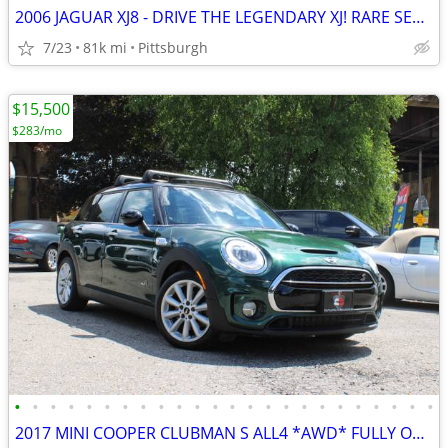
2006 JAGUAR XJ8 - DRIVE THE LEGENDARY XJ! RARE SEAFROST PAINT-MUST SEE
7/23
81k mi
Pittsburgh
$15,500
$283/mo
•
•
•
•
•
•
•
•
•
•
•
•
•
•
•
•
•
•
•
•
•
•
•
•
2017 MINI COOPER CLUBMAN S ALL4 *AWD* FULLY OPTIONED! IMPRESSIVE