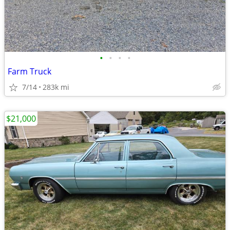
•
•
•
•
Farm Truck
7/14
283k mi
$21,000