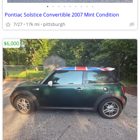
•
•
•
•
•
•
•
•
•
Pontiac Solstice Convertible 2007 Mint Condition
7/27
17k mi
pittsburgh
$6,000