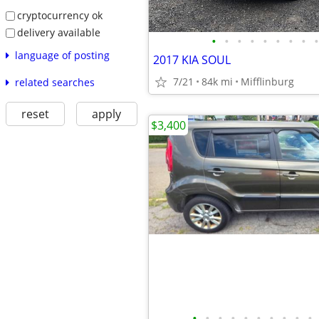
cryptocurrency ok
delivery available
•
•
•
•
•
•
•
•
•
language of posting
2017 KIA SOUL
7/21
84k mi
Mifflinburg
related searches
reset
apply
$3,400
•
•
•
•
•
•
•
•
•
•