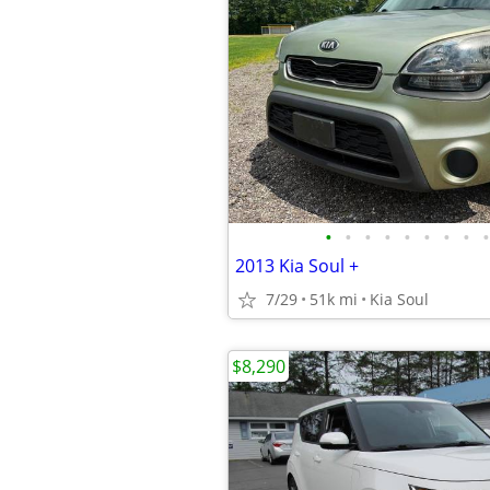
•
•
•
•
•
•
•
•
•
2013 Kia Soul +
7/29
51k mi
Kia Soul
$8,290