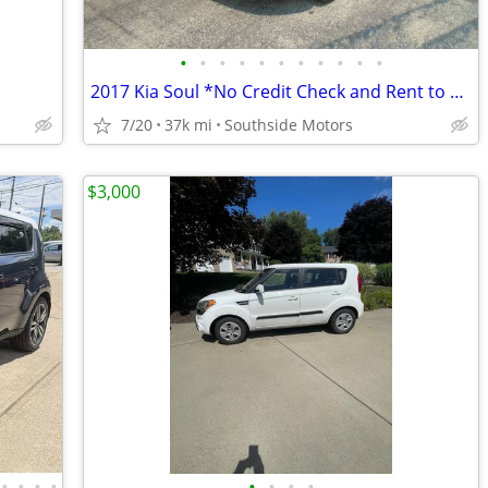
•
•
•
•
•
•
•
•
•
•
•
2017 Kia Soul *No Credit Check and Rent to Own!*
7/20
37k mi
Southside Motors
$3,000
•
•
•
•
•
•
•
•