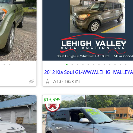
•
•
•
•
•
•
•
•
•
•
•
•
•
•
7/13
183k mi
$13,995