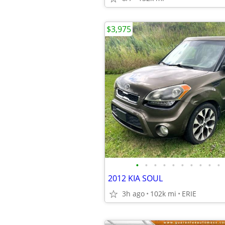
$3,975
•
•
•
•
•
•
•
•
•
•
2012 KIA SOUL
3h ago
102k mi
ERIE