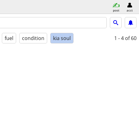
post
acct
fuel
condition
kia soul
1 - 4
of 60