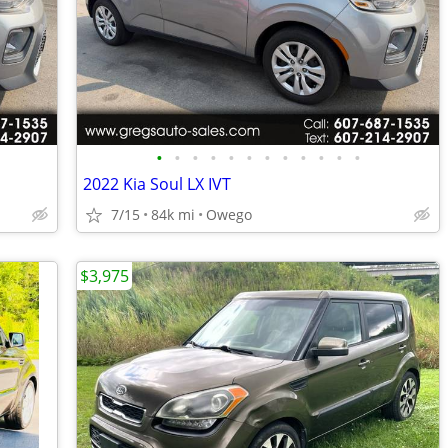
•
•
•
•
•
•
•
•
•
•
•
•
2022 Kia Soul LX IVT
7/15
84k mi
Owego
$3,975