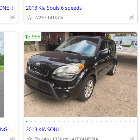
NE !!
2013 Kia Souls 6 speeds
7/29
141k mi
$3,995
•
•
•
•
•
•
•
•
•
•
•
•
•
•
•
•
•
•
•
•
•
•
•
•
2015 Kia Soul ! (Exclaim) "WHOLE SHEBANG" PKG
2013 KIA SOUL
5h ago
133k mi
ALEXANDRIA