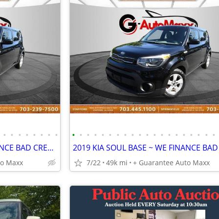
•
•
•
•
•
•
•
•
•
•
•
•
•
•
•
•
•
•
•
•
•
•
•
•
•
•
•
•
2019 KIA SOUL BASE ~ WE FINANCE BAD CREDIT
to Maxx
7/22
49k mi
+ Guarantee Auto Maxx