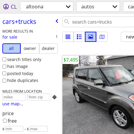
CL
altoona
autos
ca
cars+trucks
MORE RESULTS IN
new
for sale
1
all
owner
dealer
search titles only
$7,495
has image
posted today
hide duplicates
MILES FROM LOCATION

use map...
price
free
$
– $