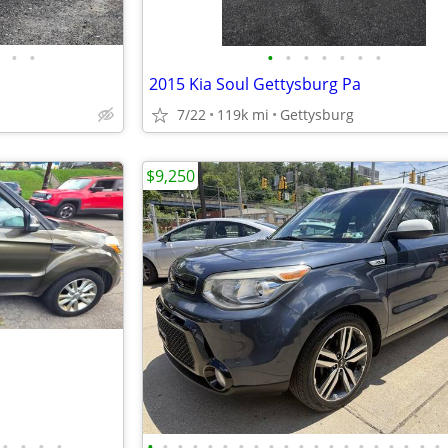
•
•
•
•
•
•
•
•
•
2015 Kia Soul Gettysburg Pa
7/22
119k mi
Gettysburg
$9,250
•
•
•
•
•
•
•
•
•
•
•
•
•
•
•
•
•
•
•
•
•
•
•
•