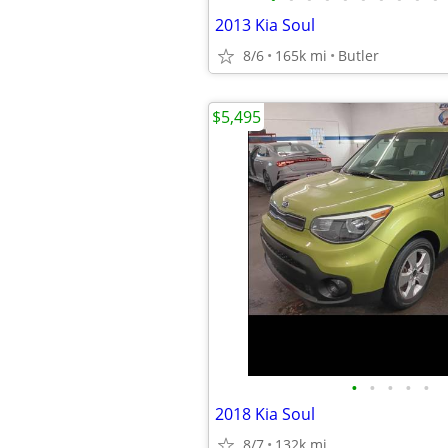
2013 Kia Soul
8/6
165k mi
Butler
$5,495
•
•
•
•
•
2018 Kia Soul
8/7
132k mi