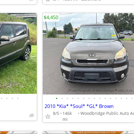
$4,450
•
•
•
•
•
•
•
•
•
•
•
•
•
•
•
•
•
•
•
2010 *Kia* *Soul* *GL* Brown
8/5
146k
mi