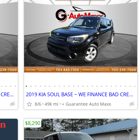
•
•
•
•
•
•
•
•
•
•
•
•
•
•
•
•
•
•
•
•
•
•
•
•
•
•
•
•
2019 KIA SOUL BASE ~ WE FINANCE BAD CREDIT
2019 KIA SOUL BASE ~ WE FINANCE BAD CREDIT
8/6
49k mi
+ Guarantee Auto Maxx
$8,290