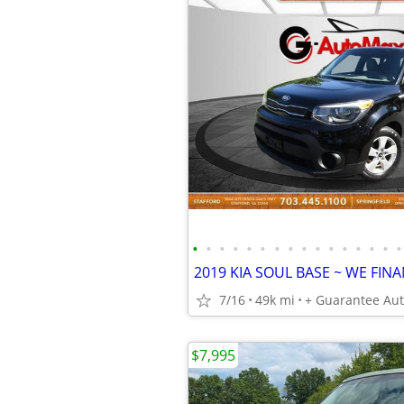
•
•
•
•
•
•
•
•
•
•
•
•
•
•
•
•
7/16
49k mi
+ Guarantee Au
$7,995