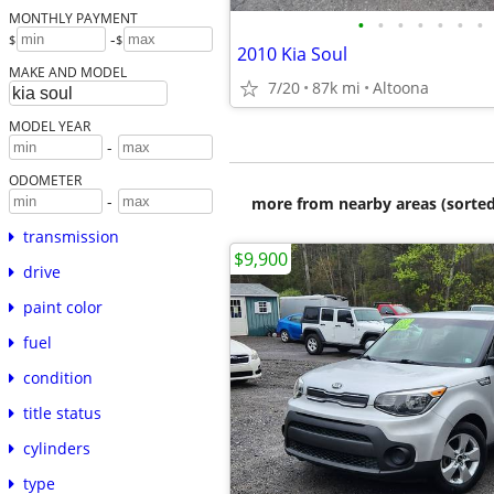
MONTHLY PAYMENT
•
•
•
•
•
•
•
-
$
$
2010 Kia Soul
MAKE AND MODEL
7/20
87k mi
Altoona
MODEL YEAR
-
ODOMETER
-
more from nearby areas (sorted
transmission
$9,900
drive
paint color
fuel
condition
title status
cylinders
type