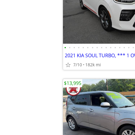
•
•
•
•
•
•
•
•
•
•
•
•
•
•
•
•
7/10
182k mi
$13,995