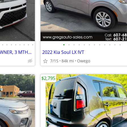
•
•
•
•
•
•
•
•
•
•
•
•
•
•
•
•
•
•
•
•
2021 KIA SOUL TURBO, *** 1 OWNER, 3 MTH/3,000 MLE POWER TRAIN WARRANTY
2022 Kia Soul LX IVT
7/15
84k mi
Owego
$2,795