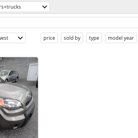
rs+trucks
est
price
sold by
type
model year