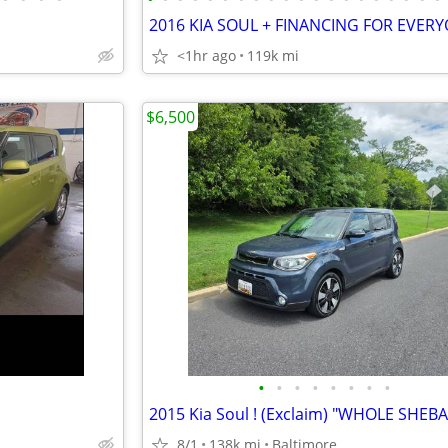
2016 KIA SOUL + FINANCING FOR EVERYO
<1hr ago
119k mi
$6,500
•
•
•
•
•
•
•
•
8/1
138k mi
Baltimore