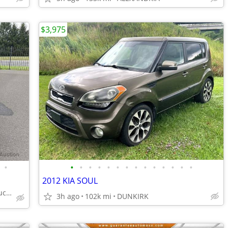
$3,975
•
•
•
•
•
•
•
•
•
•
•
•
•
•
•
2012 KIA SOUL
Woodbridge Public Auto Auction
3h ago
102k mi
DUNKIRK