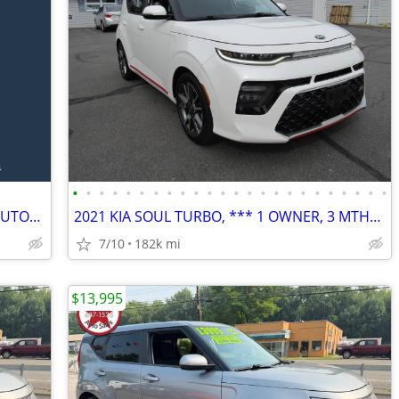
•
•
•
•
•
•
•
•
•
•
•
•
•
•
•
•
•
•
•
•
•
•
•
•
2012 Kia Soul GL-WWW.LEHIGHVALLEYAUTOAUCTION.COM
2021 KIA SOUL TURBO, *** 1 OWNER, 3 MTH/3,000 MLE POWER TRAIN WARRANTY
7/10
182k mi
$13,995