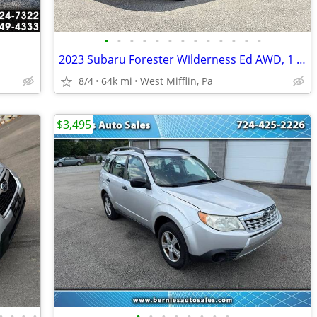
•
•
•
•
•
•
•
•
•
•
•
•
•
2023 Subaru Forester Wilderness Ed AWD, 1 Owner, Super Clean!
8/4
64k mi
West Mifflin, Pa
$3,495
•
•
•
•
•
•
•
•
•
•
•
•