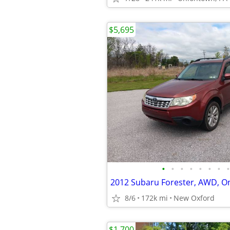
$5,695
•
•
•
•
•
•
•
•
8/6
172k mi
New Oxford
$1,700