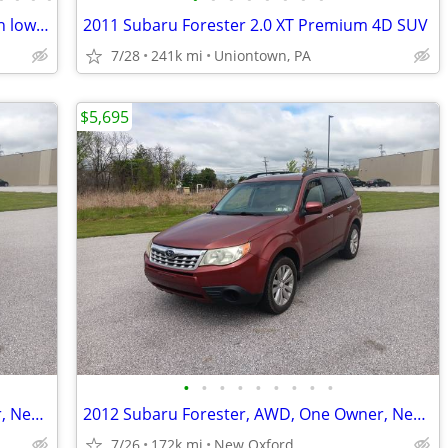
2020 Subaru Forester 2.5i AWD SUV with low 52k miles!
2011 Subaru Forester 2.0 XT Premium 4D SUV
7/28
241k mi
Uniontown, PA
$5,695
•
•
•
•
•
•
•
•
•
2012 Subaru Forester, AWD, One Owner, New Inspection, Easy Financing
2012 Subaru Forester, AWD, One Owner, New Inspection, Easy Financing
7/26
172k mi
New Oxford