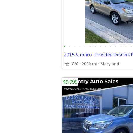
•
•
•
•
•
•
•
•
•
•
•
•
•
•
8/6
203k mi
Maryland
$9,995