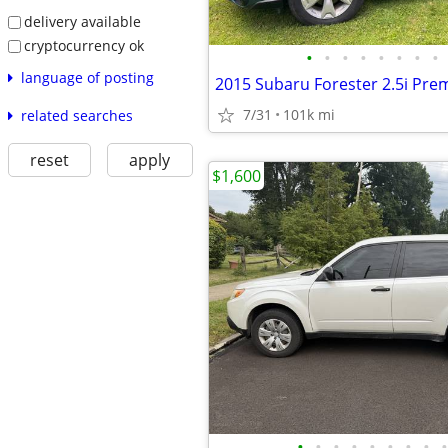
delivery available
cryptocurrency ok
•
•
•
•
•
•
•
•
language of posting
2015 Subaru Forester 2.5i Pr
7/31
101k mi
related searches
reset
apply
$1,600
•
•
•
•
•
•
•
•
•