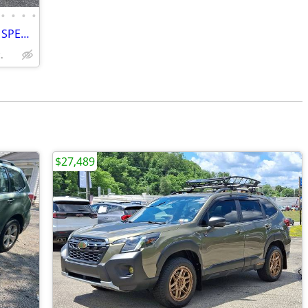
•
•
•
•
2006 *Subaru* *Forester* *AS TRADED SPECIAL. Turbo AWD
.
$27,489