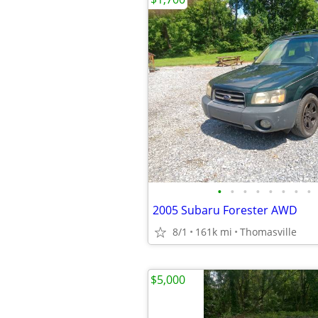
•
•
•
•
•
•
•
•
2005 Subaru Forester AWD
8/1
161k mi
Thomasville
$5,000