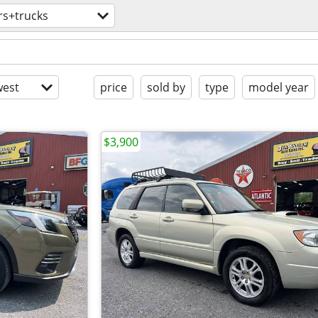
rs+trucks
est
price
sold by
type
model year
$3,900