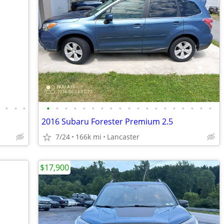
•
•
•
•
•
•
•
•
•
•
•
•
•
•
•
•
•
•
•
•
•
•
•
2016 Subaru Forester Premium 2.5
7/24
166k mi
Lancaster
$17,900