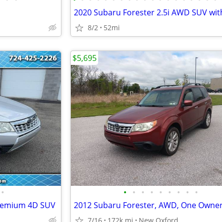
8/2
52mi
$5,695
•
•
•
•
•
•
•
•
•
•
Premium 4D SUV
7/16
172k mi
New Oxford