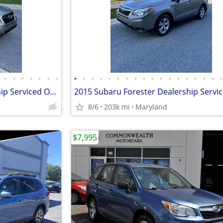
•
•
•
•
•
•
•
•
•
•
•
•
•
•
•
•
•
•
•
•
•
•
•
•
2015 Subaru Forester Dealership Serviced One Owner New Tires
8/6
203k mi
Maryland
$7,995