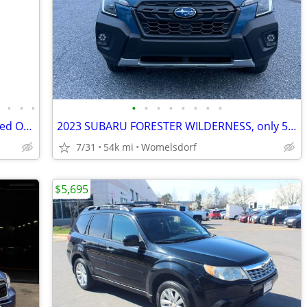
•
•
•
•
•
•
•
•
•
•
•
•
2015 Subaru Forester Dealership Serviced One Owner New Tires
2023 SUBARU FORESTER WILDERNESS, only 53k moles
7/31
54k mi
Womelsdorf
$5,695