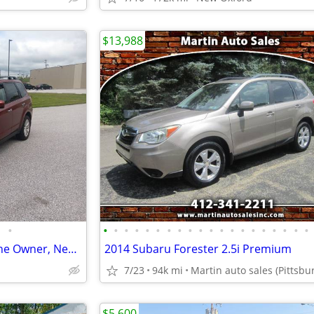
$13,988
•
•
•
•
•
•
•
•
•
•
•
•
•
•
•
•
•
•
•
•
•
2012 Subaru Forester, AWD, One Owner, New Inspection, Easy Lending
2014 Subaru Forester 2.5i Premium
7/23
94k mi
Martin auto sales (Pittsbu
$5,600