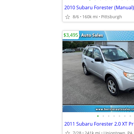
2010 Subaru Forester (Manual)
8/6
160k mi
Pittsburgh
$3,495
•
•
•
•
•
•
•
2011 Subaru Forester 2.0 XT 
7/28
241k mi
Uniontown, PA