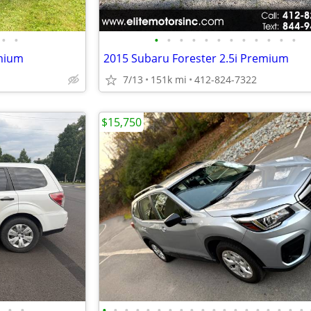
•
•
•
•
•
•
•
•
•
•
•
•
•
•
emium
2015 Subaru Forester 2.5i Premium
7/13
151k mi
412-824-7322
$15,750
•
•
•
•
•
•
•
•
•
•
•
•
•
•
•
•
•
•
•
•
•