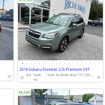
•
•
•
•
•
•
•
•
•
•
•
•
•
•
•
•
•
•
•
2018 Subaru Forester 2.5i Premium CVT
8/5
164k
York, Pa Ricke Bros 717-755-6199
mi
$6,500