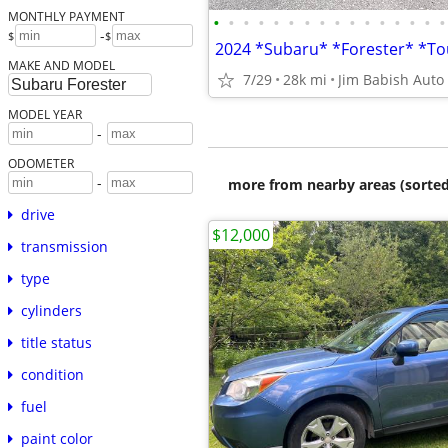
MONTHLY PAYMENT
•
•
•
•
•
•
•
•
•
•
•
•
•
•
•
•
-
$
$
MAKE AND MODEL
7/29
28k mi
Jim Babish Auto 
MODEL YEAR
-
ODOMETER
-
more from nearby areas (sorted
drive
$12,000
transmission
type
cylinders
title status
condition
fuel
paint color