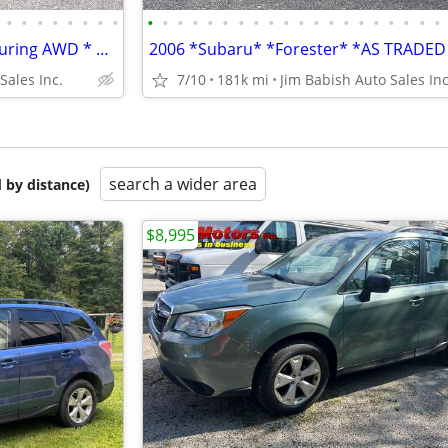
•
•
•
•
•
•
•
•
•
•
•
•
•
•
•
•
•
•
•
•
•
•
•
•
•
•
•
•
2024 *Subaru* *Forester* *Touring AWD * Autumn Green
Sales Inc.
7/10
181k mi
Jim Babish Auto Sales Inc
search a wider area
 by distance)
$8,995