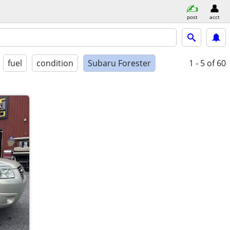
post
acct
fuel
condition
Subaru Forester
1 - 5
of 60