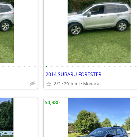
•
•
•
•
•
•
•
•
•
•
•
•
•
•
•
•
•
•
•
•
•
•
•
•
2014 SUBARU FORESTER
8/2
201k mi
Monaca
$4,980