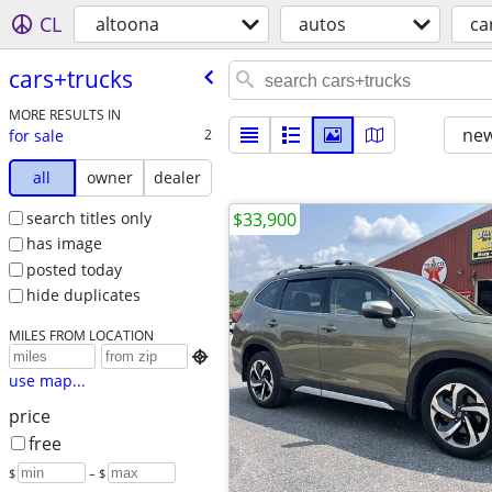
CL
altoona
autos
ca
cars+trucks
MORE RESULTS IN
new
for sale
2
all
owner
dealer
search titles only
$33,900
has image
posted today
hide duplicates
MILES FROM LOCATION

use map...
price
free
$
– $