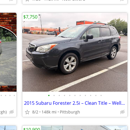
$7,750
•
•
•
•
•
•
•
•
•
•
•
•
•
•
•
2015 Subaru Forester 2.5i – Clean Title – Well Maintained – $7750 OBO
rgh)
8/2
148k mi
Pittsburgh
$10,900