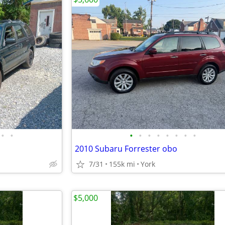
•
•
•
•
•
•
•
•
•
•
2010 Subaru Forrester obo
7/31
155k mi
York
$5,000