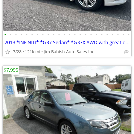
•
•
•
•
•
•
•
•
•
•
•
•
•
•
•
•
•
•
•
•
•
•
•
•
2013 *INFINITI* *G37 Sedan* *G37X AWD with great owners
7/28
121k mi
Jim Babish Auto Sales Inc.
$7,995