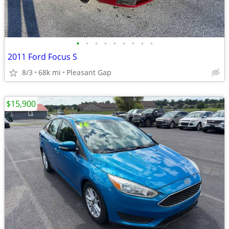
•
•
•
•
•
•
•
•
•
2011 Ford Focus S
8/3
68k mi
Pleasant Gap
$15,900