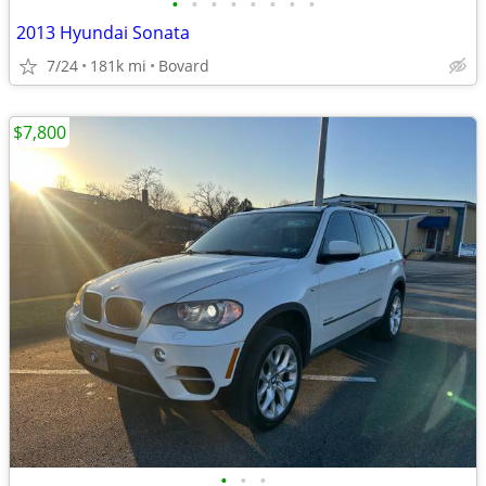
•
•
•
•
•
•
•
•
2013 Hyundai Sonata
7/24
181k mi
Bovard
$7,800
•
•
•