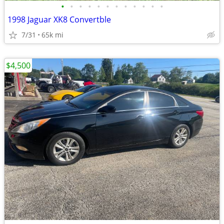
•
•
•
•
•
•
•
•
•
•
•
•
1998 Jaguar XK8 Convertble
7/31
65k mi
$4,500