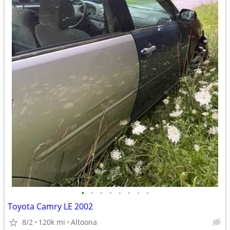
•
•
•
•
•
•
•
•
Toyota Camry LE 2002
8/2
120k mi
Altoona