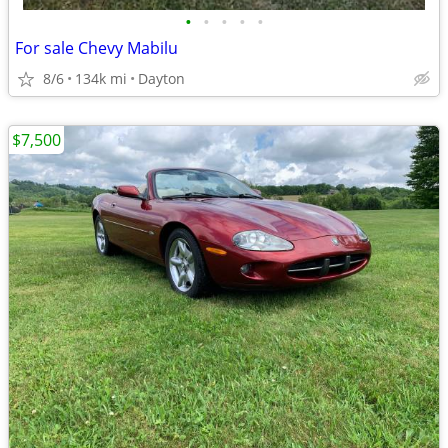
•
•
•
•
•
For sale Chevy Mabilu
8/6
134k mi
Dayton
$7,500