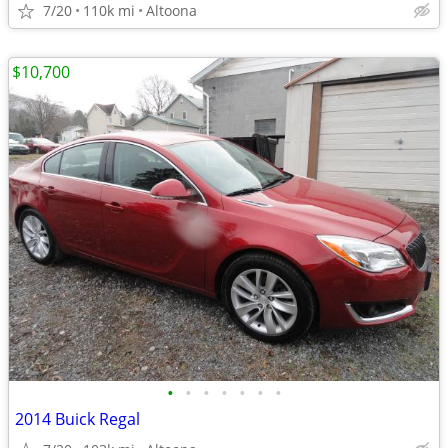
7/20
110k mi
Altoona
$10,700
•
•
•
•
•
•
•
2014 Buick Regal