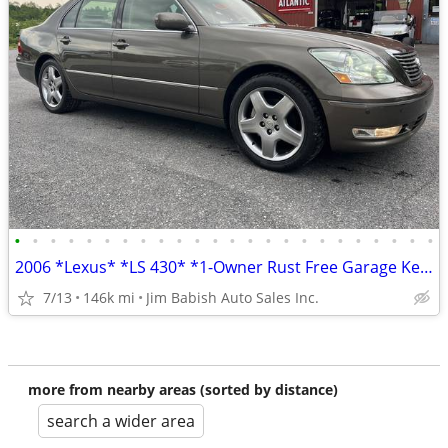
•
•
•
•
•
•
•
•
•
•
•
•
•
•
•
•
•
•
•
•
•
•
•
•
2006 *Lexus* *LS 430* *1-Owner Rust Free Garage Kept Th
7/13
146k mi
Jim Babish Auto Sales Inc.
more from nearby areas (sorted by distance)
search a wider area