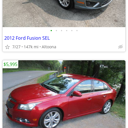
•
•
•
•
•
•
2012 Ford Fusion SEL
7/27
147k mi
Altoona
$5,995