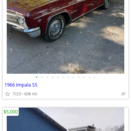
•
•
•
•
•
•
•
•
•
•
•
•
1966 Impala SS
7/23
60k mi
$5,000