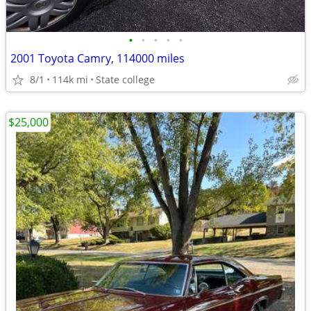
•
•
•
•
•
2001 Toyota Camry, 114000 miles
8/1
114k mi
State college
$25,000