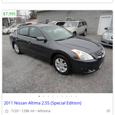
$7,995
•
•
•
•
•
•
•
•
•
2011 Nissan Altima 2.5S (Special Edition)
7/20
128k mi
Altoona