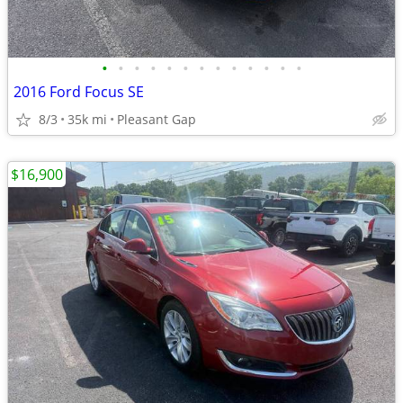
•
•
•
•
•
•
•
•
•
•
•
•
•
2016 Ford Focus SE
8/3
35k mi
Pleasant Gap
$16,900