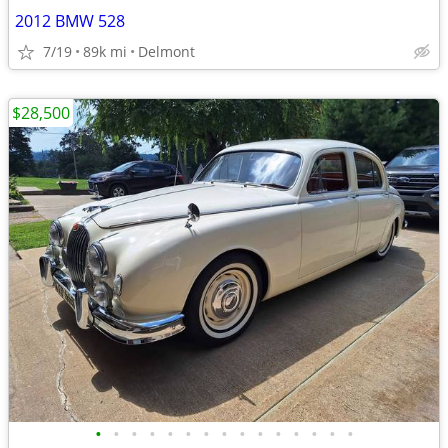
2012 BMW 528
7/19
89k mi
Delmont
$28,500
•
•
•
•
•
•
•
•
•
•
•
•
•
•
•