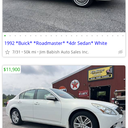
•
•
•
•
•
•
•
•
•
•
•
•
•
•
•
•
•
•
•
•
•
•
•
•
1992 *Buick* *Roadmaster* *4dr Sedan* White
7/31
50k mi
Jim Babish Auto Sales Inc.
$11,900