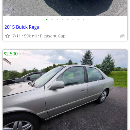
•
•
•
•
•
•
•
•
2015 Buick Regal
7/11
59k mi
Pleasant Gap
$2,500