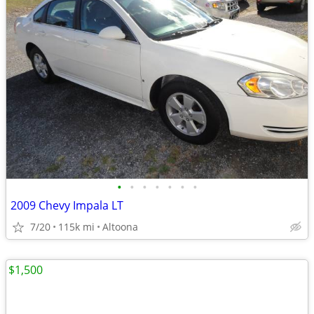
•
•
•
•
•
•
•
2009 Chevy Impala LT
7/20
115k mi
Altoona
$1,500