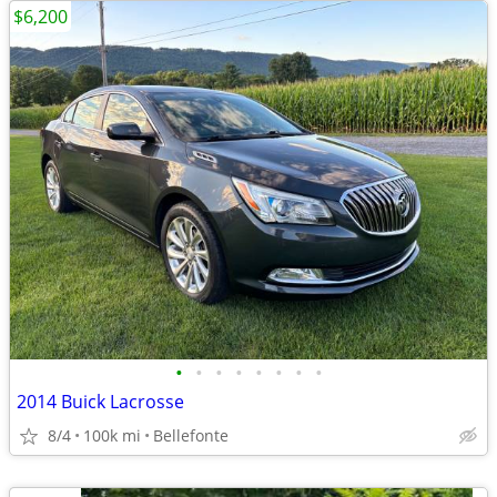
$6,200
•
•
•
•
•
•
•
•
2014 Buick Lacrosse
8/4
100k mi
Bellefonte