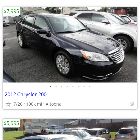
$7,995
•
•
•
•
•
•
•
•
2012 Chrysler 200
7/20
100k mi
Altoona
$5,995