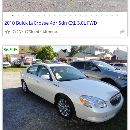
•
•
•
•
•
•
•
•
•
•
•
•
•
•
•
•
•
•
•
•
•
2010 Buick LaCrosse 4dr Sdn CXL 3.0L FWD
7/25
175k mi
Altoona
$6,995