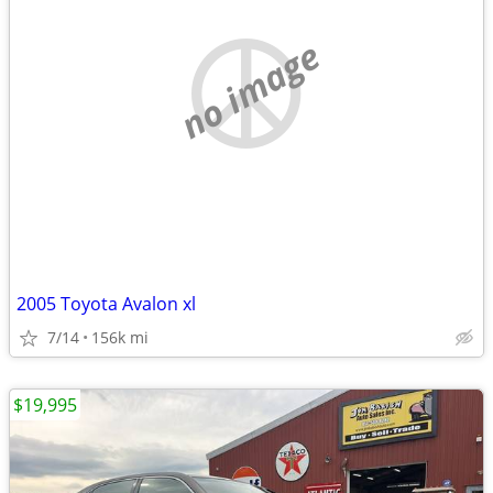
no image
2005 Toyota Avalon xl
7/14
156k mi
$19,995