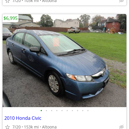
7/20
103k mi
Altoona
$6,995
•
•
•
•
•
•
•
•
•
•
2010 Honda Civic
7/20
153k mi
Altoona