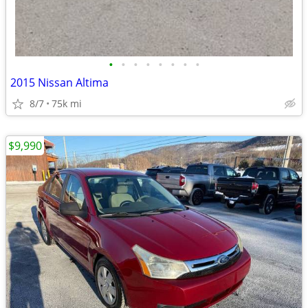
•
•
•
•
•
•
•
•
2015 Nissan Altima
8/7
75k mi
$9,990