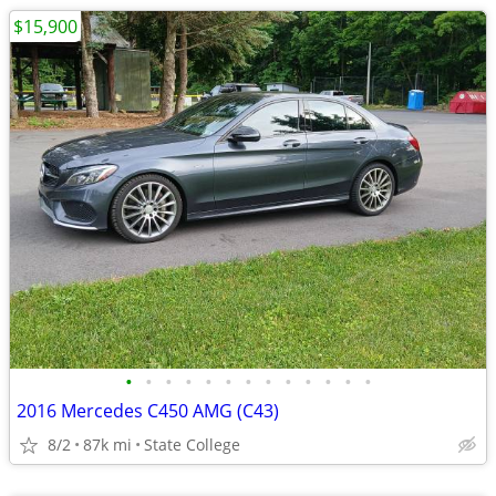
$15,900
•
•
•
•
•
•
•
•
•
•
•
•
•
2016 Mercedes C450 AMG (C43)
8/2
87k mi
State College