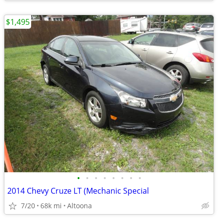
$1,495
•
•
•
•
•
•
•
•
2014 Chevy Cruze LT (Mechanic Special
7/20
68k mi
Altoona