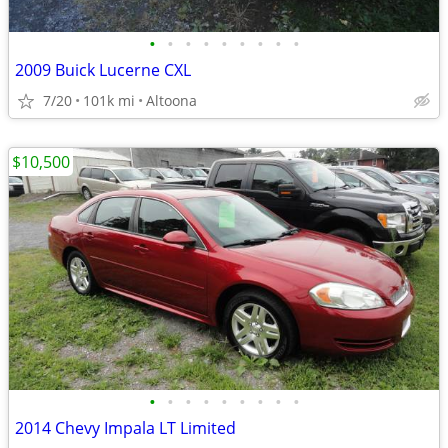
•
•
•
•
•
•
•
•
•
2009 Buick Lucerne CXL
7/20
101k mi
Altoona
$10,500
•
•
•
•
•
•
•
•
•
2014 Chevy Impala LT Limited