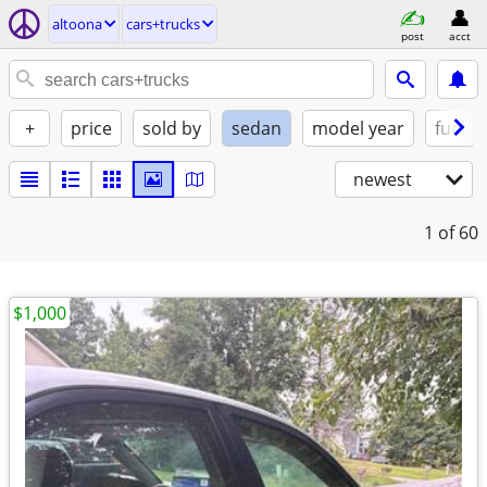
altoona
cars+trucks
post
acct
+
price
sold by
sedan
model year
fuel
newest
1
of 60
$1,000