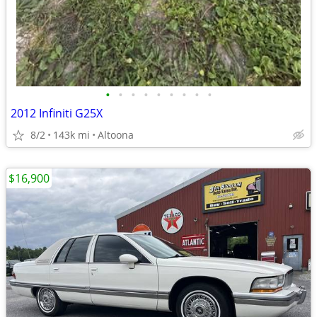
•
•
•
•
•
•
•
•
•
2012 Infiniti G25X
8/2
143k mi
Altoona
$16,900