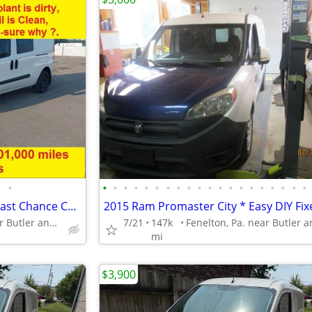
•
•
•
•
•
•
•
•
•
•
•
•
•
•
•
•
•
•
•
•
•
2017 Ram Pro City 1st $ 2,000 Last Chance CASH FIRM Clean Title
Fenelton, Pa. near Butler and Kittanning
7/21
147k
mi
$3,900