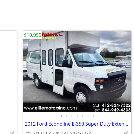
$10,995
•
•
•
•
•
•
•
2012 Ford Econoline E-350 Super Duty Extended
7/13
165k mi
412-824-7322