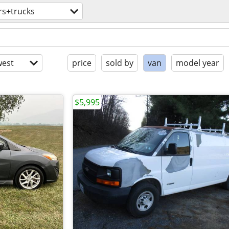
rs+trucks
est
price
sold by
van
model year
$5,995