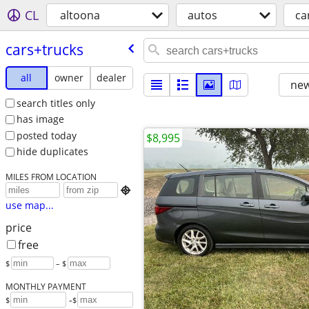
CL
altoona
autos
ca
cars+trucks
all
owner
dealer
new
search titles only
has image
posted today
$8,995
hide duplicates
MILES FROM LOCATION

use map...
price
free
$
– $
MONTHLY PAYMENT
-
$
$