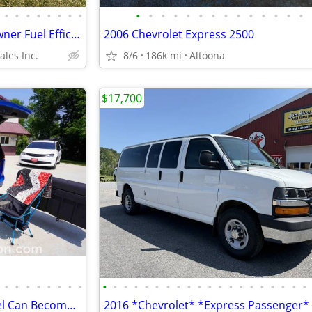
•
•
•
•
•
•
•
•
•
•
•
•
•
•
•
•
•
•
•
•
•
•
2012 *Mazda* *Mazda5* *1-Owner Fuel Efficient Utility W
2006 Chevrolet Express 2500
ales Inc.
8/6
186k mi
Altoona
$17,700
•
•
•
•
•
•
•
•
•
•
•
•
•
•
•
•
•
•
•
•
•
•
•
•
•
•
•
•
2026 Mini-T Campervan | Travel Can Become Part of Everyday Life