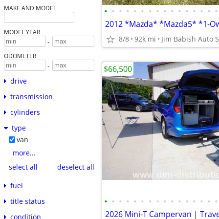
MAKE AND MODEL
•
•
•
•
•
•
•
•
•
•
•
•
•
•
•
•
MODEL YEAR
8/8
92k mi
Jim Babish Auto S
-
ODOMETER
-
$66,500
drive
transmission
cylinders
type
van
more...
select all
deselect all
fuel
•
•
•
•
•
•
•
•
•
•
•
•
•
•
•
•
title status
condition