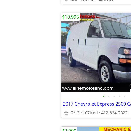
$10,995
•
•
•
•
•
2017 Chevrolet Express 2500 C
7/13
167k mi
412-824-7322
$2,000