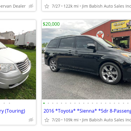
pervan Dealer
7/27
122k mi
Jim Babish Auto Sales Inc
$20,000
•
•
•
•
•
•
•
•
•
•
•
•
•
•
•
•
•
•
•
•
•
•
y (Touring)
7/20
109k mi
Jim Babish Auto Sales Inc