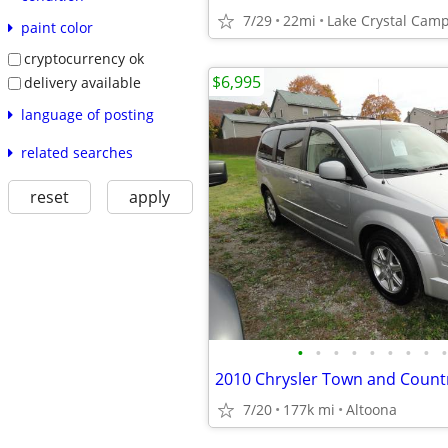
7/29
22mi
Lake Crystal Cam
paint color
cryptocurrency ok
$6,995
delivery available
language of posting
related searches
reset
apply
•
•
•
•
•
•
•
•
•
2010 Chrysler Town and Countr
7/20
177k mi
Altoona