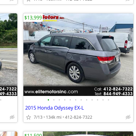
$13,999
•
•
•
•
•
•
•
•
•
•
•
•
•
2015 Honda Odyssey EX-L
7/13
134k mi
412-824-7322
$11,500