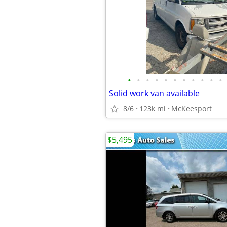
•
•
•
•
•
•
•
•
•
•
•
Solid work van available
8/6
123k mi
McKeesport
$5,495