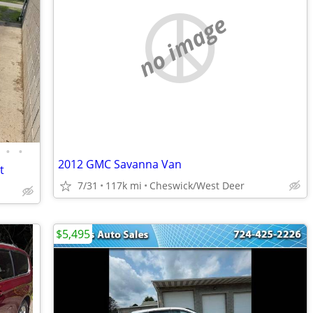
no image
•
•
2012 GMC Savanna Van
t
7/31
117k mi
Cheswick/West Deer
$5,495