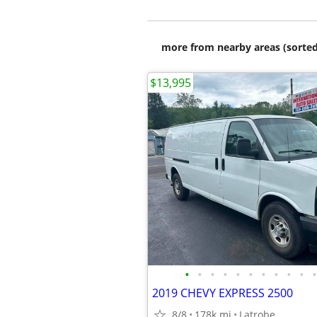
more from nearby areas (sorted
$13,995
•
•
•
•
•
•
•
•
•
•
•
2019 CHEVY EXPRESS 2500
8/8
178k mi
Latrobe