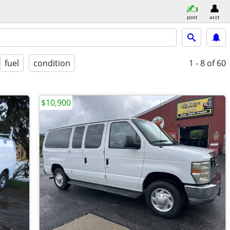
post
acct
fuel
condition
1 - 8
of 60
$10,900