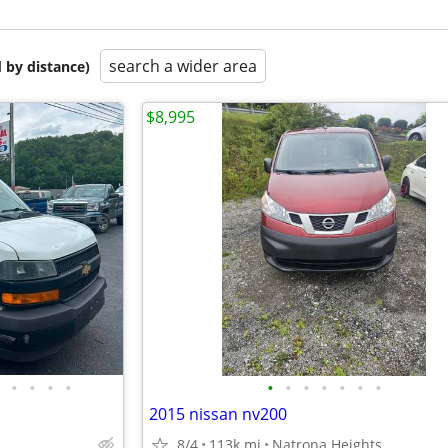
search a wider area
 by distance)
$8,995
•
•
•
•
•
•
•
•
•
•
•
2015 nissan nv200
8/4
113k mi
Natrona Heights