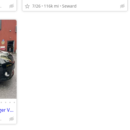
.
7/26
116k mi
Seward
•
•
•
•
2016 *Toyota* *Sienna* *5dr 8-Passenger Van SE FWD*
.