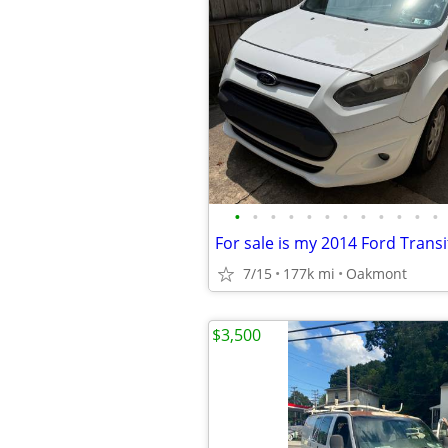
•
•
•
•
•
•
•
•
•
•
•
•
For sale is my 2014 Ford Trans
7/15
177k mi
Oakmont
$3,500