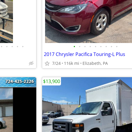
•
•
•
•
•
•
•
•
•
•
•
•
•
•
2017 Chrysler Pacifica Touring-L Plus
7/24
116k mi
Elizabeth, PA
$13,900