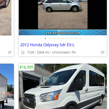
•
•
•
•
•
•
•
•
•
2012 Honda Odyssey 5dr EX-L
7/28
206k mi
Uniontown, PA
$16,995