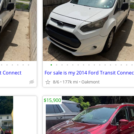
•
•
•
•
•
•
•
•
•
•
•
•
•
•
•
•
•
•
•
•
•
•
it Connect
For sale is my 2014 Ford Transit Connec
8/6
177k mi
Oakmont
$15,900