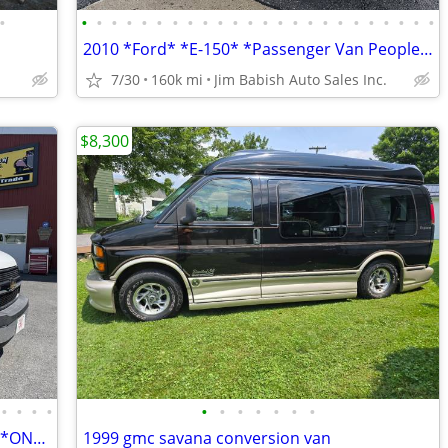
•
•
•
•
•
•
•
•
•
•
•
•
•
•
•
•
•
•
•
•
•
•
•
•
•
2010 *Ford* *E-150* *Passenger Van People Mover* Whi
7/30
160k mi
Jim Babish Auto Sales Inc.
$8,300
•
•
•
•
•
•
•
•
•
•
•
2016 *Chevrolet* *Express Passenger* *ONE OWNER - 15 PA
1999 gmc savana conversion van