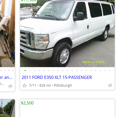
•
•
•
•
•
•
•
•
•
•
•
•
•
•
•
•
•
•
•
•
•
•
•
2015 Ram Promaster City * Easy DIY Fixer and Budget Priced, Rebuilt
2011 FORD E350 XLT 15-PASSENGER
Fenelton, Pa. near Butler and Kittanning
7/11
82k mi
Pittsburgh
$2,500