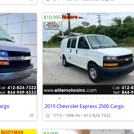
$10,995
•
•
•
•
•
•
•
•
•
•
•
•
•
•
argo
2019 Chevrolet Express 2500 Cargo
7/13
199k mi
412-824-7322
$3,000