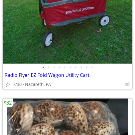
•
•
•
•
•
•
•
•
•
•
Radio Flyer EZ Fold Wagon Utility Cart
7/30
Nazareth, PA
$32