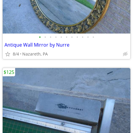
•
•
•
•
•
•
•
•
•
•
•
Antique Wall Mirror by Nurre
8/4
Nazareth, PA
$125