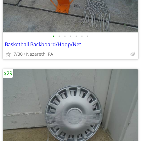
•
•
•
•
•
•
•
Basketball Backboard/Hoop/Net
7/30
Nazareth, PA
$29