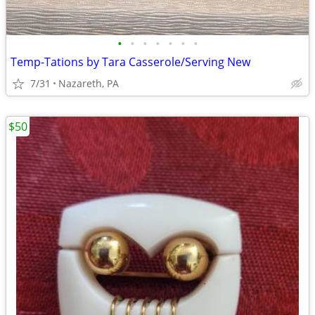
•
•
•
•
•
•
•
Temp-Tations by Tara Casserole/Serving New
7/31
Nazareth, PA
$50