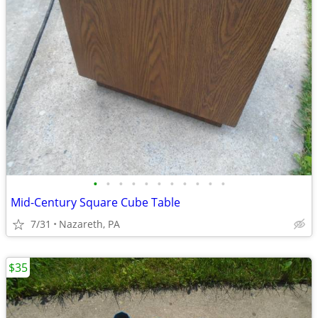
•
•
•
•
•
•
•
•
•
•
•
Mid-Century Square Cube Table
7/31
Nazareth, PA
$35