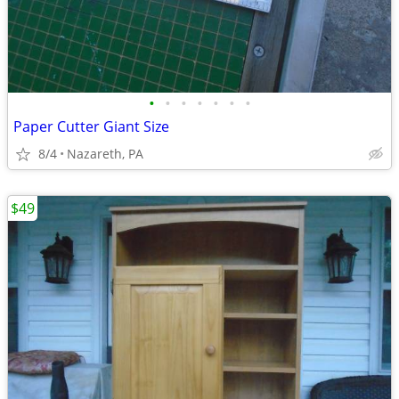
•
•
•
•
•
•
•
Paper Cutter Giant Size
8/4
Nazareth, PA
$49