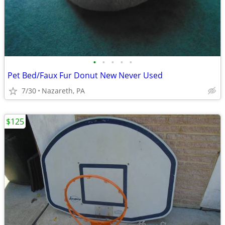
•
•
•
•
•
Pet Bed/Faux Fur Donut New Never Used
7/30
Nazareth, PA
$125