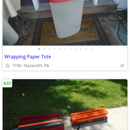
•
•
•
•
•
•
•
•
•
•
•
Wrapping Paper Tote
7/30
Nazareth, PA
$40