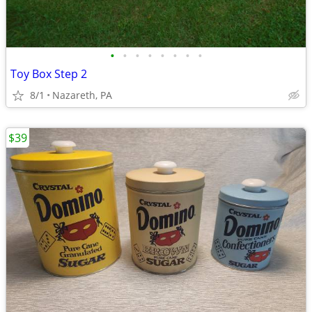
•
•
•
•
•
•
•
•
Toy Box Step 2
8/1
Nazareth, PA
$39