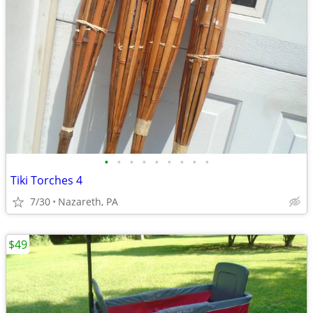
•
•
•
•
•
•
•
•
•
Tiki Torches 4
7/30
Nazareth, PA
$49