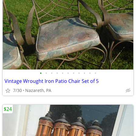
•
•
•
•
•
•
•
•
•
•
•
Vintage Wrought Iron Patio Chair Set of 5
7/30
Nazareth, PA
$24