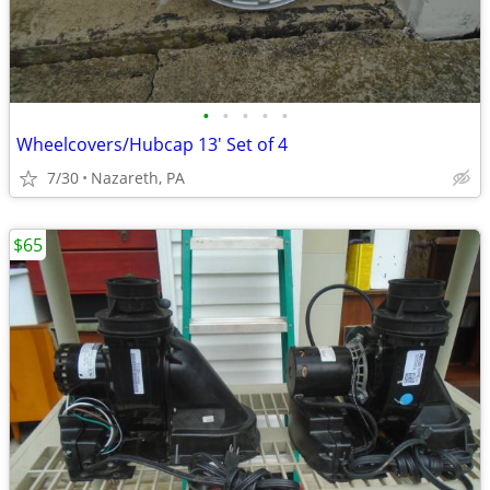
•
•
•
•
•
Wheelcovers/Hubcap 13' Set of 4
7/30
Nazareth, PA
$65