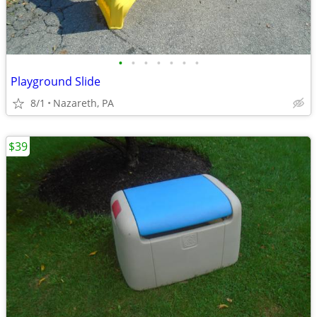
•
•
•
•
•
•
•
Playground Slide
8/1
Nazareth, PA
$39