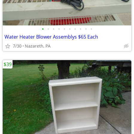
•
•
•
•
•
•
•
•
•
•
Water Heater Blower Assemblys $65 Each
7/30
Nazareth, PA
$39