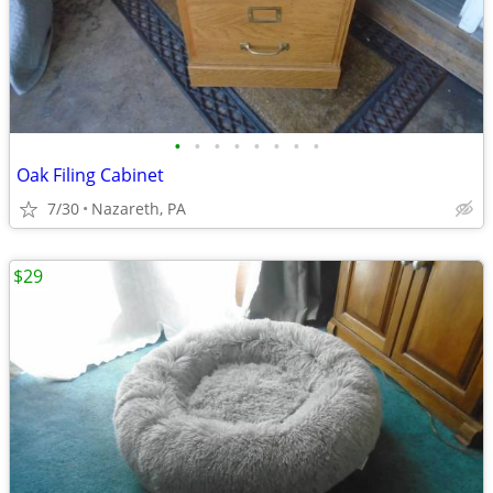
•
•
•
•
•
•
•
•
Oak Filing Cabinet
7/30
Nazareth, PA
$29