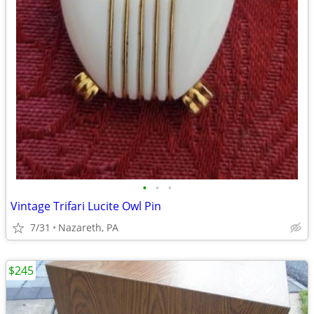
•
•
•
Vintage Trifari Lucite Owl Pin
7/31
Nazareth, PA
$245