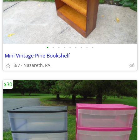
•
•
•
•
•
•
•
•
•
Mini Vintage Pine Bookshelf
8/7
Nazareth, PA
$30