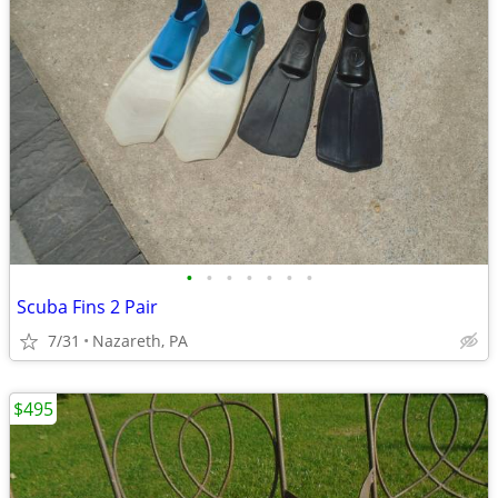
•
•
•
•
•
•
•
Scuba Fins 2 Pair
7/31
Nazareth, PA
$495