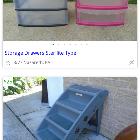
•
•
•
•
•
•
•
Storage Drawers Sterilite Type
8/7
Nazareth, PA
$25