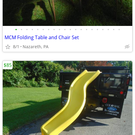
•
•
•
•
•
•
•
•
•
•
•
•
•
•
•
•
•
•
•
•
MCM Folding Table and Chair Set
8/1
Nazareth, PA
$85