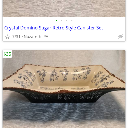
•
•
•
•
Crystal Domino Sugar Retro Style Canister Set
7/31
Nazareth, PA
$35