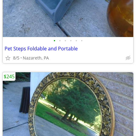
•
•
•
•
•
•
Pet Steps Foldable and Portable
8/5
Nazareth, PA
$245