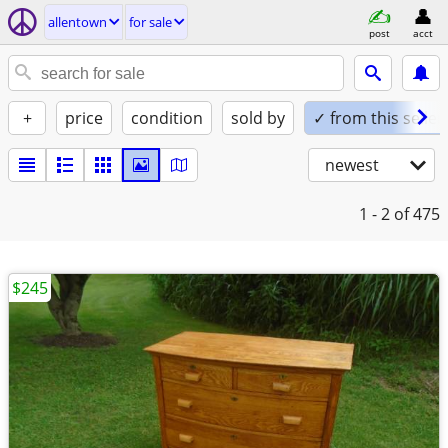
allentown
for sale
post
acct
+
price
condition
sold by
✓ from this seller
newest
1 - 2
of 475
$245