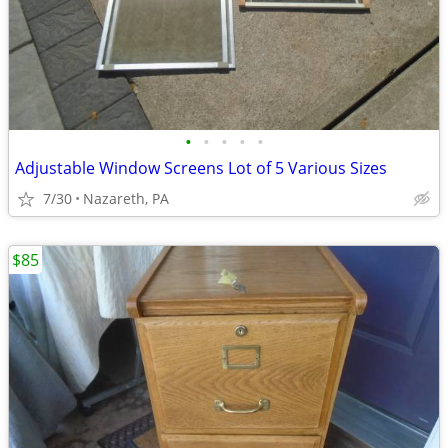
•
•
•
•
•
Adjustable Window Screens Lot of 5 Various Sizes
7/30
Nazareth, PA
$85