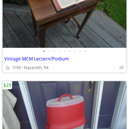
•
•
•
•
•
•
•
•
•
Vintage MCM Lectern/Podium
7/30
Nazareth, PA
$29