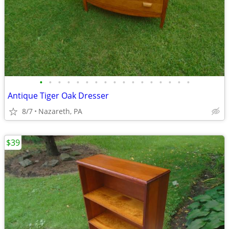
•
•
•
•
•
•
•
•
•
•
•
•
•
•
•
•
•
Antique Tiger Oak Dresser
8/7
Nazareth, PA
$39