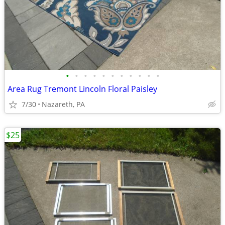
•
•
•
•
•
•
•
•
•
•
•
Area Rug Tremont Lincoln Floral Paisley
7/30
Nazareth, PA
$25