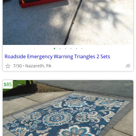
•
•
•
•
•
•
Roadside Emergency Warning Triangles 2 Sets
7/30
Nazareth, PA
$85