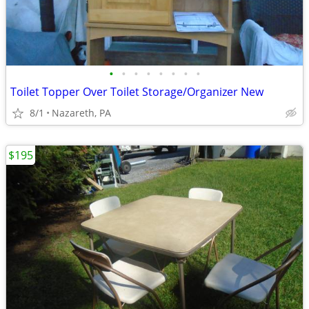
•
•
•
•
•
•
•
•
Toilet Topper Over Toilet Storage/Organizer New
8/1
Nazareth, PA
$195