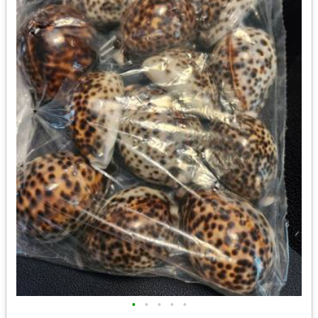
•
•
•
•
•